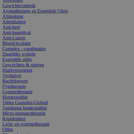
Volwassen
Gewichtscontrole
Aromatherapie en Essentiele Olien
Afslanking
Ademhaling
Anti-beet
Anti-haaruitval
Anti-Luizen
Bloedcirculatie
Complex - combinaties
Dagelijks welzijn
Essentiële oliën
Gewrichten & spieren
Huidverzorging
Verstuiver
Bachbloesem
Fytotherapie
Gemmotherapie
Homeopathie
Tubes Granules-Globuli
Tandpasta homeopathie
Micro-immunotherapie
Kruidenthee
Licht- en warmtetherapie
Oliën