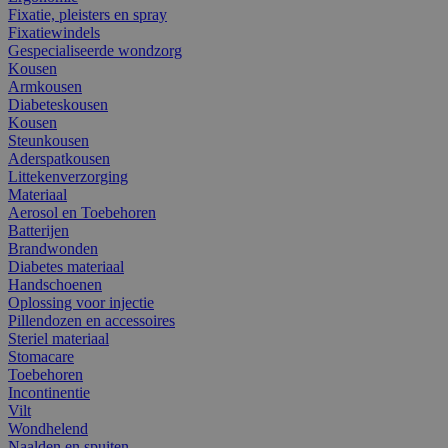
Fixatie, pleisters en spray
Fixatiewindels
Gespecialiseerde wondzorg
Kousen
Armkousen
Diabeteskousen
Kousen
Steunkousen
Aderspatkousen
Littekenverzorging
Materiaal
Aerosol en Toebehoren
Batterijen
Brandwonden
Diabetes materiaal
Handschoenen
Oplossing voor injectie
Pillendozen en accessoires
Steriel materiaal
Stomacare
Toebehoren
Incontinentie
Vilt
Wondhelend
Naalden en spuiten