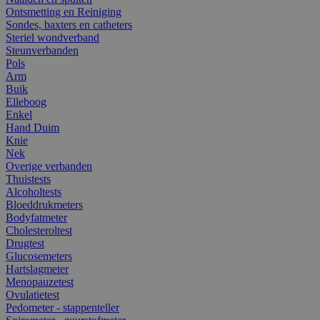
Ontsmetting en Reiniging
Sondes, baxters en catheters
Steriel wondverband
Steunverbanden
Pols
Arm
Buik
Elleboog
Enkel
Hand Duim
Knie
Nek
Overige verbanden
Thuistests
Alcoholtests
Bloeddrukmeters
Bodyfatmeter
Cholesteroltest
Drugtest
Glucosemeters
Hartslagmeter
Menopauzetest
Ovulatietest
Pedometer - stappenteller