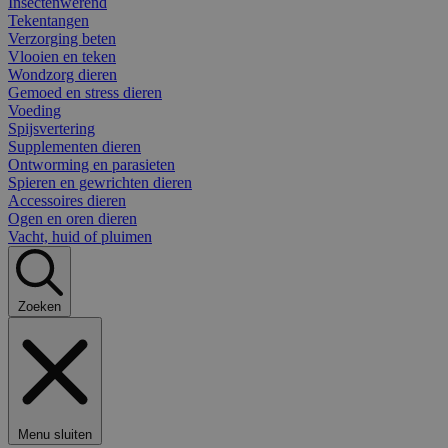
Insectenwerend
Tekentangen
Verzorging beten
Vlooien en teken
Wondzorg dieren
Gemoed en stress dieren
Voeding
Spijsvertering
Supplementen dieren
Ontworming en parasieten
Spieren en gewrichten dieren
Accessoires dieren
Ogen en oren dieren
Vacht, huid of pluimen
Zoeken
Menu sluiten