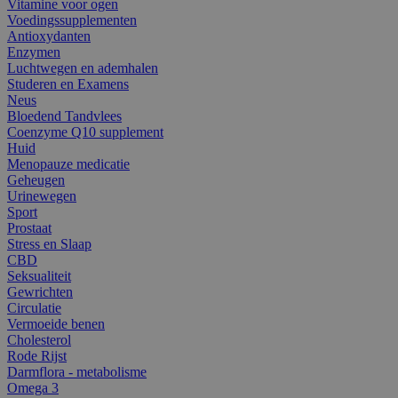
Vitamine voor ogen
Voedingssupplementen
Antioxydanten
Enzymen
Luchtwegen en ademhalen
Studeren en Examens
Neus
Bloedend Tandvlees
Coenzyme Q10 supplement
Huid
Menopauze medicatie
Geheugen
Urinewegen
Sport
Prostaat
Stress en Slaap
CBD
Seksualiteit
Gewrichten
Circulatie
Vermoeide benen
Cholesterol
Rode Rijst
Darmflora - metabolisme
Omega 3