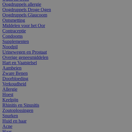
Oogdruppels allergie
Oogdruppels Droge Ogen
Oogdruppels Glaucoom
Ontsmetting
Middelen voor het Oor
Contraceptie
Condooms
Supplementen
Noodpil
Urinewegen en Prostaat
Overige geneesmiddelen
Hart en Vaatstelsel
Aambeien
Zware Benen
Doorbloeding
Verkoudheid
Allergie
Hoest
Keelpijn
Rhinitis en Sinusitis
Zoutoplossingen
Snurken
Huid en haar
Acne
Haar