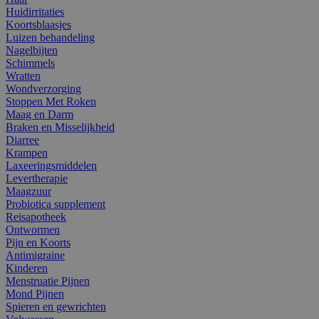
Huidirritaties
Koortsblaasjes
Luizen behandeling
Nagelbijten
Schimmels
Wratten
Wondverzorging
Stoppen Met Roken
Maag en Darm
Braken en Misselijkheid
Diarree
Krampen
Laxeeringsmiddelen
Levertherapie
Maagzuur
Probiotica supplement
Reisapotheek
Ontwormen
Pijn en Koorts
Antimigraine
Kinderen
Menstruatie Pijnen
Mond Pijnen
Spieren en gewrichten