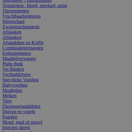
Spirometer - zuurstofmeter
Teststroken : bloed, speeksel, urine
Thermometers
Vruchtbaarheidstests
Weegschaal
Zwangerschapstests
Afslanken
Afslanken
Afslankthee en Koffie
Combinatiepreparaten
Eetlustremmers
Maaltijdvervanger
Platte Buik
Vet Binders
Vochtafdrijvers
Specifieke Voeding
Babyvoeding
Maaltijden
Melken
Thee
Diergeneesmiddelen
Duiven en vogels
Paarden
Mond, muil of snavel
Insecten dieren