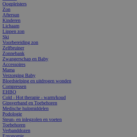
Oogpleisters
Zon
Aftersun
Kinderen
Lichaam
Lippen zon
Ski
Voorbereiding zon
Zelfbruiner
Zonnebank
Zwangerschap en Baby
Accessoires
Mama
Verzorging Baby
Bloedstelping en uitdrogen wonden
Compressen
EHBO
Cold - Hot therapie - warm/koud
Gipsverband en Toebehoren
Medische hulpmiddelen
Podologie
Steun- en inlegzolen en voeten
Toebehoren
Verbanddozen
Ergonomie