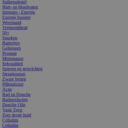
Suikerspiegel
Hart- en bloedvaten
Immuno - Energie
Energie booster
Weerstand
Vermoeidheid
50+
Snurken
Batterijen
Geheugen
Prostaat
Menopauze
Seksualiteit
Spieren en gewrichten
Steunkousen
Zware benen
Pillendozen
Acne
Bad en Douche
Badproducten
Douche Olie
Vaste Zeep
Zeer droge huid
Cellulitis
Cellulitis