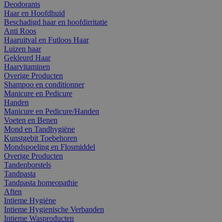
Deodorants
Haar en Hoofdhuid
Beschadigd haar en hoofdirritatie
Anti Roos
Haaruitval en Futloos Haar
Luizen haar
Gekleurd Haar
Haarvitaminen
Overige Producten
Shampoo en conditionner
Manicure en Pedicure
Handen
Manicure en Pedicure/Handen
Voeten en Benen
Mond en Tandhygiëne
Kunstgebit Toebehoren
Mondspoeling en Flosmiddel
Overige Producten
Tandenborstels
Tandpasta
Tandpasta homeopathie
Aften
Intieme Hygiëne
Intieme Hygienische Verbanden
Intieme Wasproducten