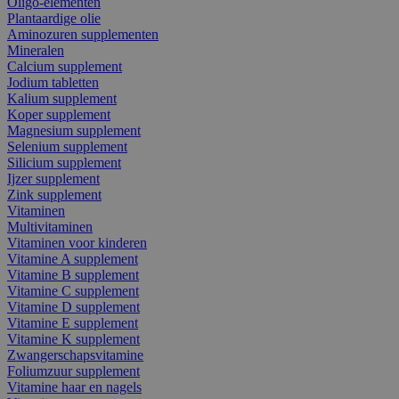
Oligo-elementen
Plantaardige olie
Aminozuren supplementen
Mineralen
Calcium supplement
Jodium tabletten
Kalium supplement
Koper supplement
Magnesium supplement
Selenium supplement
Silicium supplement
Ijzer supplement
Zink supplement
Vitaminen
Multivitaminen
Vitaminen voor kinderen
Vitamine A supplement
Vitamine B supplement
Vitamine C supplement
Vitamine D supplement
Vitamine E supplement
Vitamine K supplement
Zwangerschapsvitamine
Foliumzuur supplement
Vitamine haar en nagels