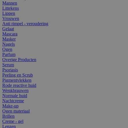
Mannen
Littekens
Lippen
Vrouwen
Anti rimpel - veroudering
Gelaat
Mascara
Masker
Nagels
Ogen
Parfum
Overige Producten
Serum
Psoriasis
Peeling en Scrub
Pigmentvlekken
Rode reactive huid
Wenkbrauwen
Normale huid
Nachtcreme
Make-up
Ogen materiaal
Brillen
Creme - gel
Lenzen