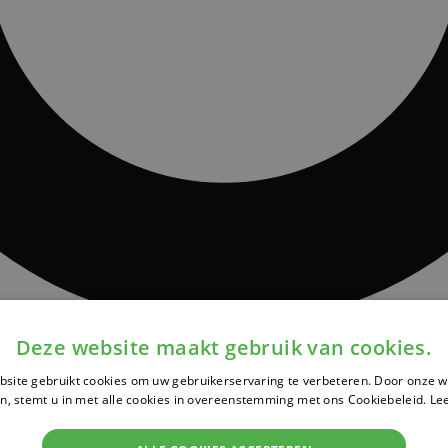
Deze website maakt gebruik van cookies.
site gebruikt cookies om uw gebruikerservaring te verbeteren. Door onze w
n, stemt u in met alle cookies in overeenstemming met ons Cookiebeleid.
Le