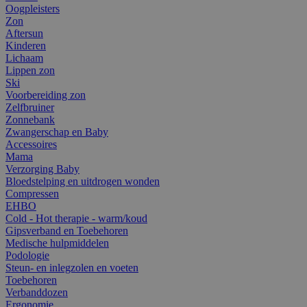
Oogpleisters
Zon
Aftersun
Kinderen
Lichaam
Lippen zon
Ski
Voorbereiding zon
Zelfbruiner
Zonnebank
Zwangerschap en Baby
Accessoires
Mama
Verzorging Baby
Bloedstelping en uitdrogen wonden
Compressen
EHBO
Cold - Hot therapie - warm/koud
Gipsverband en Toebehoren
Medische hulpmiddelen
Podologie
Steun- en inlegzolen en voeten
Toebehoren
Verbanddozen
Ergonomie