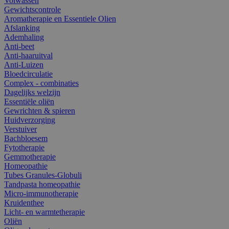
Volwassen
Gewichtscontrole
Aromatherapie en Essentiele Olien
Afslanking
Ademhaling
Anti-beet
Anti-haaruitval
Anti-Luizen
Bloedcirculatie
Complex - combinaties
Dagelijks welzijn
Essentiële oliën
Gewrichten & spieren
Huidverzorging
Verstuiver
Bachbloesem
Fytotherapie
Gemmotherapie
Homeopathie
Tubes Granules-Globuli
Tandpasta homeopathie
Micro-immunotherapie
Kruidenthee
Licht- en warmtetherapie
Oliën