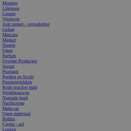
Mannen
Littekens
Lippen
Vrouwen
Anti rimpel - veroudering
Gelaat
Mascara
Masker
Nagels
Ogen
Parfum
Overige Producten
Serum
Psoriasis
Peeling en Scrub
Pigmentvlekken
Rode reactive huid
Wenkbrauwen
Normale huid
Nachtcreme
Make-up
Ogen materiaal
Brillen
Creme - gel
Lenzen