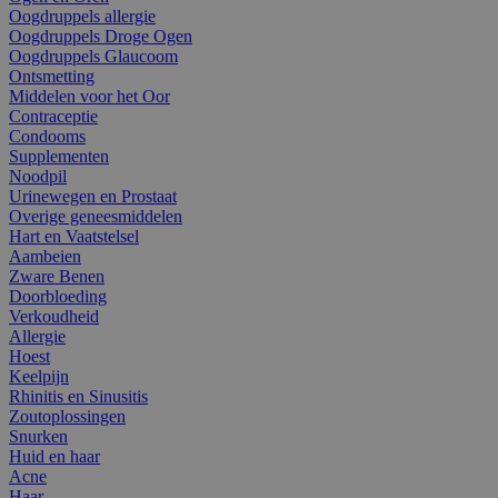
Oogdruppels allergie
Oogdruppels Droge Ogen
Oogdruppels Glaucoom
Ontsmetting
Middelen voor het Oor
Contraceptie
Condooms
Supplementen
Noodpil
Urinewegen en Prostaat
Overige geneesmiddelen
Hart en Vaatstelsel
Aambeien
Zware Benen
Doorbloeding
Verkoudheid
Allergie
Hoest
Keelpijn
Rhinitis en Sinusitis
Zoutoplossingen
Snurken
Huid en haar
Acne
Haar