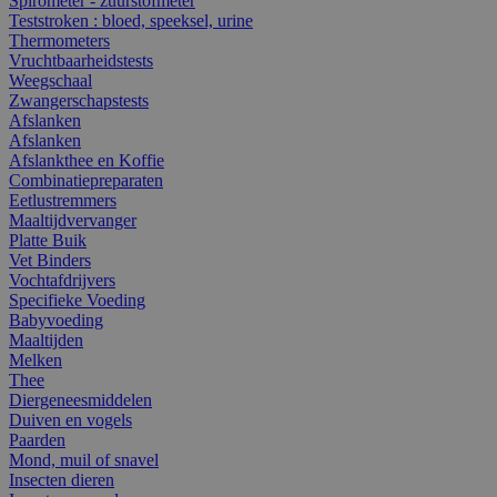
Spirometer - zuurstofmeter
Teststroken : bloed, speeksel, urine
Thermometers
Vruchtbaarheidstests
Weegschaal
Zwangerschapstests
Afslanken
Afslanken
Afslankthee en Koffie
Combinatiepreparaten
Eetlustremmers
Maaltijdvervanger
Platte Buik
Vet Binders
Vochtafdrijvers
Specifieke Voeding
Babyvoeding
Maaltijden
Melken
Thee
Diergeneesmiddelen
Duiven en vogels
Paarden
Mond, muil of snavel
Insecten dieren