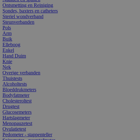
Ontsmetting en Reiniging
Sondes, baxters en catheters
Steriel wondverband
Steunverbanden
Pols
Arm
Buik
Elleboog
Enkel
Hand Duim
Knie
Nek
Overige verbanden
Thuistests
Alcoholtests
Bloeddrukmeters
Bodyfatmeter
Cholesteroltest
Drugtest
Glucosemeters
Hartslagmeter
Menopauzetest
Ovulatietest
Pedometer - stappenteller