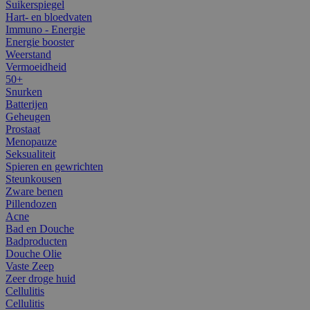
Suikerspiegel
Hart- en bloedvaten
Immuno - Energie
Energie booster
Weerstand
Vermoeidheid
50+
Snurken
Batterijen
Geheugen
Prostaat
Menopauze
Seksualiteit
Spieren en gewrichten
Steunkousen
Zware benen
Pillendozen
Acne
Bad en Douche
Badproducten
Douche Olie
Vaste Zeep
Zeer droge huid
Cellulitis
Cellulitis