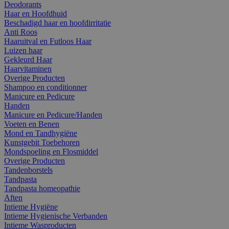
Deodorants
Haar en Hoofdhuid
Beschadigd haar en hoofdirritatie
Anti Roos
Haaruitval en Futloos Haar
Luizen haar
Gekleurd Haar
Haarvitaminen
Overige Producten
Shampoo en conditionner
Manicure en Pedicure
Handen
Manicure en Pedicure/Handen
Voeten en Benen
Mond en Tandhygiëne
Kunstgebit Toebehoren
Mondspoeling en Flosmiddel
Overige Producten
Tandenborstels
Tandpasta
Tandpasta homeopathie
Aften
Intieme Hygiëne
Intieme Hygienische Verbanden
Intieme Wasproducten