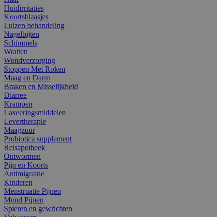
Huidirritaties
Koortsblaasjes
Luizen behandeling
Nagelbijten
Schimmels
Wratten
Wondverzorging
Stoppen Met Roken
Maag en Darm
Braken en Misselijkheid
Diarree
Krampen
Laxeeringsmiddelen
Levertherapie
Maagzuur
Probiotica supplement
Reisapotheek
Ontwormen
Pijn en Koorts
Antimigraine
Kinderen
Menstruatie Pijnen
Mond Pijnen
Spieren en gewrichten