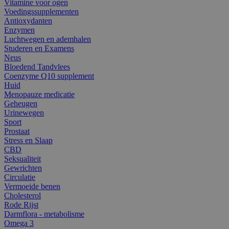
Vitamine voor ogen
Voedingssupplementen
Antioxydanten
Enzymen
Luchtwegen en ademhalen
Studeren en Examens
Neus
Bloedend Tandvlees
Coenzyme Q10 supplement
Huid
Menopauze medicatie
Geheugen
Urinewegen
Sport
Prostaat
Stress en Slaap
CBD
Seksualiteit
Gewrichten
Circulatie
Vermoeide benen
Cholesterol
Rode Rijst
Darmflora - metabolisme
Omega 3