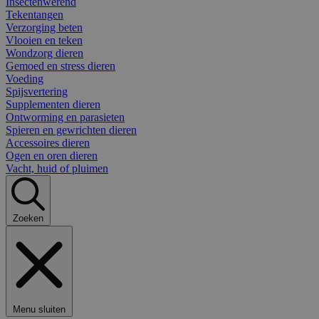
Insectenwerend
Tekentangen
Verzorging beten
Vlooien en teken
Wondzorg dieren
Gemoed en stress dieren
Voeding
Spijsvertering
Supplementen dieren
Ontworming en parasieten
Spieren en gewrichten dieren
Accessoires dieren
Ogen en oren dieren
Vacht, huid of pluimen
Zoeken
Menu sluiten