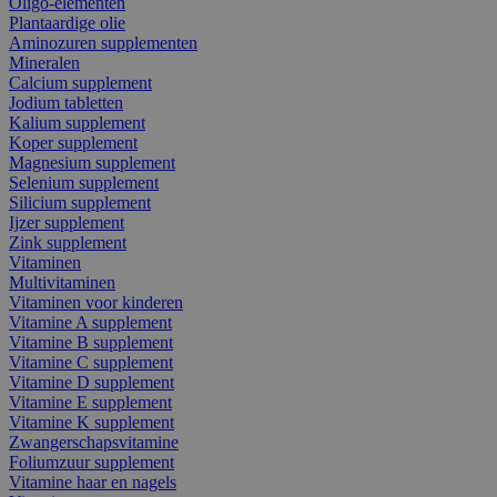
Oligo-elementen
Plantaardige olie
Aminozuren supplementen
Mineralen
Calcium supplement
Jodium tabletten
Kalium supplement
Koper supplement
Magnesium supplement
Selenium supplement
Silicium supplement
Ijzer supplement
Zink supplement
Vitaminen
Multivitaminen
Vitaminen voor kinderen
Vitamine A supplement
Vitamine B supplement
Vitamine C supplement
Vitamine D supplement
Vitamine E supplement
Vitamine K supplement
Zwangerschapsvitamine
Foliumzuur supplement
Vitamine haar en nagels