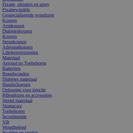
Fixatie, pleisters en spray
Fixatiewindels
Gespecialiseerde wondzorg
Kousen
Armkousen
Diabeteskousen
Kousen
Steunkousen
Aderspatkousen
Littekenverzorging
Materiaal
Aerosol en Toebehoren
Batterijen
Brandwonden
Diabetes materiaal
Handschoenen
Oplossing voor injectie
Pillendozen en accessoires
Steriel materiaal
Stomacare
Toebehoren
Incontinentie
Vilt
Wondhelend
Naalden en spuiten