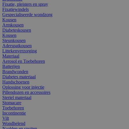
Fixatie, pleisters en spray
Fixatiewindels
Gespecialiseerde wondzorg
Kousen
Armkousen
Diabeteskousen
Kousen
Steunkousen
Aderspatkousen
Littekenverzorging
Materiaal
Aerosol en Toebehoren
Batterijen
Brandwonden
Diabetes materiaal
Handschoenen
Oplossing voor injectie
Pillendozen en accessoires
Steriel materiaal
Stomacare
Toebehoren
Incontinentie
Vilt
Wondhelend
Naalden en spuiten