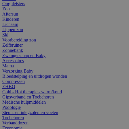
Oogpleisters
Zon
Aftersun
Kinderen
Lichaam
Lippen zon
Ski
Voorbereiding zon
Zelfbruiner
Zonnebank
Zwangerschap en Baby
Accessoires
Mama
Verzorging Baby
Bloedstelping en uitdrogen wonden
Compressen
EHBO
Cold - Hot therapie - warm/koud
Gipsverband en Toebehoren
Medische hulpmiddelen
Podologie
Steun- en inlegzolen en voeten
Toebehoren
Verbanddozen
Ergonomie