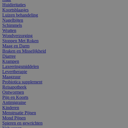
Huidirritaties
Koortsblaasjes
Luizen behandeling
Nagelbijten
Schimmels
Wratten
Wondverzorging
Stoppen Met Roken
Maag en Darm
Braken en Misselijkheid
Diarree
Krampen
Laxeeringsmiddelen
Levertherapie
Maagzuur
Probiotica supplement
Reisapotheek
Ontwormen
Pijn en Koorts
Antimigraine
Kinderen
Menstruatie Pijnen
Mond Pijnen
Spieren en gewrichten