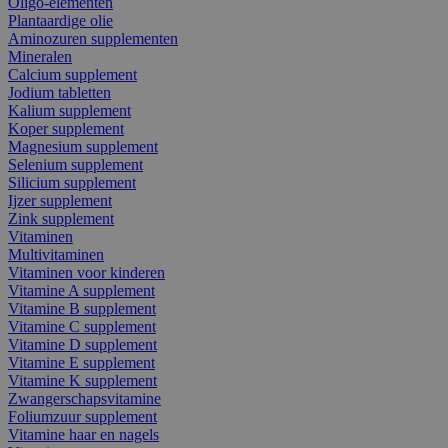
Oligo-elementen
Plantaardige olie
Aminozuren supplementen
Mineralen
Calcium supplement
Jodium tabletten
Kalium supplement
Koper supplement
Magnesium supplement
Selenium supplement
Silicium supplement
Ijzer supplement
Zink supplement
Vitaminen
Multivitaminen
Vitaminen voor kinderen
Vitamine A supplement
Vitamine B supplement
Vitamine C supplement
Vitamine D supplement
Vitamine E supplement
Vitamine K supplement
Zwangerschapsvitamine
Foliumzuur supplement
Vitamine haar en nagels