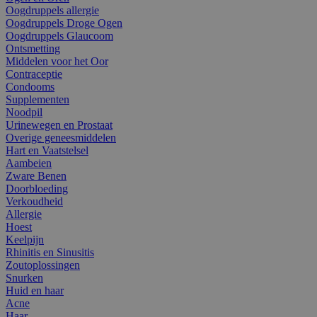
Oogdruppels allergie
Oogdruppels Droge Ogen
Oogdruppels Glaucoom
Ontsmetting
Middelen voor het Oor
Contraceptie
Condooms
Supplementen
Noodpil
Urinewegen en Prostaat
Overige geneesmiddelen
Hart en Vaatstelsel
Aambeien
Zware Benen
Doorbloeding
Verkoudheid
Allergie
Hoest
Keelpijn
Rhinitis en Sinusitis
Zoutoplossingen
Snurken
Huid en haar
Acne
Haar