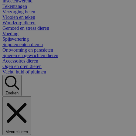
Insectenwerend
Tekentangen
Verzorging beten
Vlooien en teken
Wondzorg dieren
Gemoed en stress dieren
Voeding
Spijsvertering
Supplementen dieren
Ontworming en parasieten
Spieren en gewrichten dieren
Accessoires dieren
Ogen en oren dieren
Vacht, huid of pluimen
Zoeken
Menu sluiten