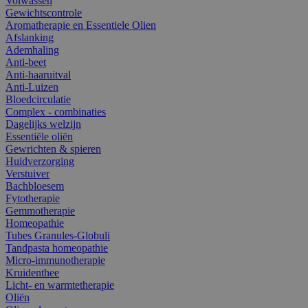
Volwassen
Gewichtscontrole
Aromatherapie en Essentiele Olien
Afslanking
Ademhaling
Anti-beet
Anti-haaruitval
Anti-Luizen
Bloedcirculatie
Complex - combinaties
Dagelijks welzijn
Essentiële oliën
Gewrichten & spieren
Huidverzorging
Verstuiver
Bachbloesem
Fytotherapie
Gemmotherapie
Homeopathie
Tubes Granules-Globuli
Tandpasta homeopathie
Micro-immunotherapie
Kruidenthee
Licht- en warmtetherapie
Oliën