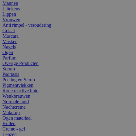
Mannen
Littekens
Lippen
Vrouwen
Anti rimpel - veroudering
Gelaat
Mascara
Masker
Nagels
Ogen
Parfum
Overige Producten
Serum
Psoriasis
Peeling en Scrub
Pigmentvlekken
Rode reactive huid
Wenkbrauwen
Normale huid
Nachtcreme
Make-up
Ogen materiaal
Brillen
Creme - gel
Lenzen