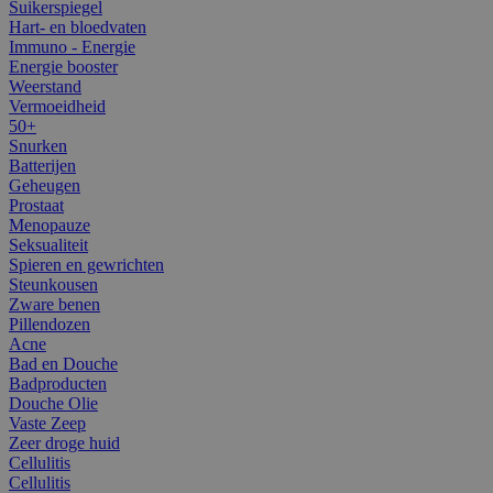
Suikerspiegel
Hart- en bloedvaten
Immuno - Energie
Energie booster
Weerstand
Vermoeidheid
50+
Snurken
Batterijen
Geheugen
Prostaat
Menopauze
Seksualiteit
Spieren en gewrichten
Steunkousen
Zware benen
Pillendozen
Acne
Bad en Douche
Badproducten
Douche Olie
Vaste Zeep
Zeer droge huid
Cellulitis
Cellulitis