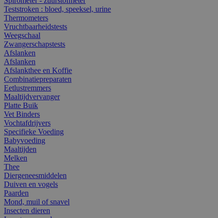
Spirometer - zuurstofmeter
Teststroken : bloed, speeksel, urine
Thermometers
Vruchtbaarheidstests
Weegschaal
Zwangerschapstests
Afslanken
Afslanken
Afslankthee en Koffie
Combinatiepreparaten
Eetlustremmers
Maaltijdvervanger
Platte Buik
Vet Binders
Vochtafdrijvers
Specifieke Voeding
Babyvoeding
Maaltijden
Melken
Thee
Diergeneesmiddelen
Duiven en vogels
Paarden
Mond, muil of snavel
Insecten dieren