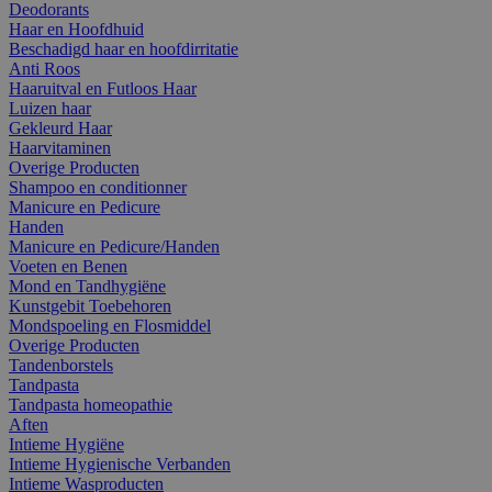
Deodorants
Haar en Hoofdhuid
Beschadigd haar en hoofdirritatie
Anti Roos
Haaruitval en Futloos Haar
Luizen haar
Gekleurd Haar
Haarvitaminen
Overige Producten
Shampoo en conditionner
Manicure en Pedicure
Handen
Manicure en Pedicure/Handen
Voeten en Benen
Mond en Tandhygiëne
Kunstgebit Toebehoren
Mondspoeling en Flosmiddel
Overige Producten
Tandenborstels
Tandpasta
Tandpasta homeopathie
Aften
Intieme Hygiëne
Intieme Hygienische Verbanden
Intieme Wasproducten