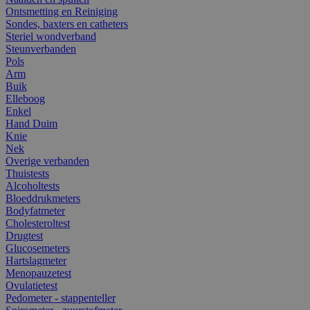
Ontsmetting en Reiniging
Sondes, baxters en catheters
Steriel wondverband
Steunverbanden
Pols
Arm
Buik
Elleboog
Enkel
Hand Duim
Knie
Nek
Overige verbanden
Thuistests
Alcoholtests
Bloeddrukmeters
Bodyfatmeter
Cholesteroltest
Drugtest
Glucosemeters
Hartslagmeter
Menopauzetest
Ovulatietest
Pedometer - stappenteller