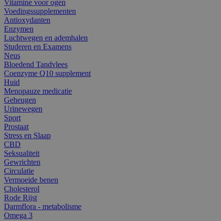
Vitamine voor ogen
Voedingssupplementen
Antioxydanten
Enzymen
Luchtwegen en ademhalen
Studeren en Examens
Neus
Bloedend Tandvlees
Coenzyme Q10 supplement
Huid
Menopauze medicatie
Geheugen
Urinewegen
Sport
Prostaat
Stress en Slaap
CBD
Seksualiteit
Gewrichten
Circulatie
Vermoeide benen
Cholesterol
Rode Rijst
Darmflora - metabolisme
Omega 3