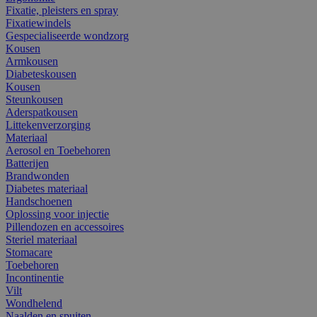
Fixatie, pleisters en spray
Fixatiewindels
Gespecialiseerde wondzorg
Kousen
Armkousen
Diabeteskousen
Kousen
Steunkousen
Aderspatkousen
Littekenverzorging
Materiaal
Aerosol en Toebehoren
Batterijen
Brandwonden
Diabetes materiaal
Handschoenen
Oplossing voor injectie
Pillendozen en accessoires
Steriel materiaal
Stomacare
Toebehoren
Incontinentie
Vilt
Wondhelend
Naalden en spuiten