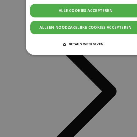
ALLE COOKIES ACCEPTEREN
ALLEEN NOODZAKELIJKE COOKIES ACCEPTEREN
DETAILS WEERGEVEN
STRIKT NOODZAKELIJKE COOKIES
PRESTATIE COOKIES
TARGETING COOKIES
FUNCTIONELE COOKIES
Strikt noodzakelijke cookies
Prestatie cookies