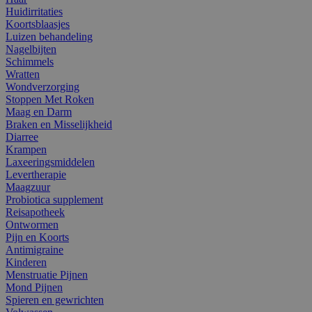
Huidirritaties
Koortsblaasjes
Luizen behandeling
Nagelbijten
Schimmels
Wratten
Wondverzorging
Stoppen Met Roken
Maag en Darm
Braken en Misselijkheid
Diarree
Krampen
Laxeeringsmiddelen
Levertherapie
Maagzuur
Probiotica supplement
Reisapotheek
Ontwormen
Pijn en Koorts
Antimigraine
Kinderen
Menstruatie Pijnen
Mond Pijnen
Spieren en gewrichten