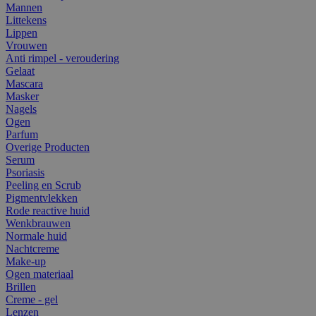
Mannen
Littekens
Lippen
Vrouwen
Anti rimpel - veroudering
Gelaat
Mascara
Masker
Nagels
Ogen
Parfum
Overige Producten
Serum
Psoriasis
Peeling en Scrub
Pigmentvlekken
Rode reactive huid
Wenkbrauwen
Normale huid
Nachtcreme
Make-up
Ogen materiaal
Brillen
Creme - gel
Lenzen