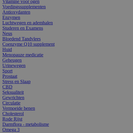
Vitamine voor ogen
Voedingssupplementen
Antioxydanten
Enzymen
Luchtwegen en ademhalen
Studeren en Examens
Neus
Bloedend Tandvlees
Coenzyme Q10 supplement
Huid
Menopauze medicatie
Geheugen
Urinewegen
Sport
Prostaat
Stress en Slaap
CBD
Seksualiteit
Gewrichten
Circulatie
Vermoeide benen
Cholesterol
Rode Rijst
Darmflora - metabolisme
Omega 3