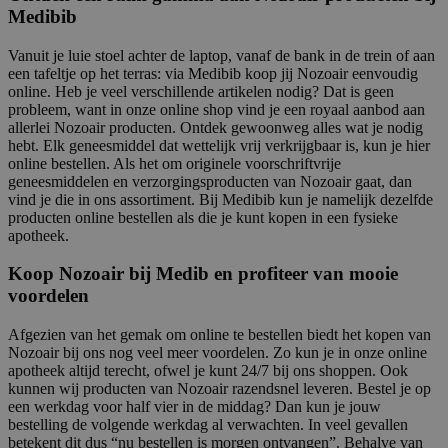
Medibib
Vanuit je luie stoel achter de laptop, vanaf de bank in de trein of aan
een tafeltje op het terras: via Medibib koop jij Nozoair eenvoudig
online. Heb je veel verschillende artikelen nodig? Dat is geen
probleem, want in onze online shop vind je een royaal aanbod aan
allerlei Nozoair producten. Ontdek gewoonweg alles wat je nodig
hebt. Elk geneesmiddel dat wettelijk vrij verkrijgbaar is, kun je hier
online bestellen. Als het om originele voorschriftvrije
geneesmiddelen en verzorgingsproducten van Nozoair gaat, dan
vind je die in ons assortiment. Bij Medibib kun je namelijk dezelfde
producten online bestellen als die je kunt kopen in een fysieke
apotheek.
Koop Nozoair bij Medib en profiteer van mooie
voordelen
Afgezien van het gemak om online te bestellen biedt het kopen van
Nozoair bij ons nog veel meer voordelen. Zo kun je in onze online
apotheek altijd terecht, ofwel je kunt 24/7 bij ons shoppen. Ook
kunnen wij producten van Nozoair razendsnel leveren. Bestel je op
een werkdag voor half vier in de middag? Dan kun je jouw
bestelling de volgende werkdag al verwachten. In veel gevallen
betekent dit dus “nu bestellen is morgen ontvangen”. Behalve van