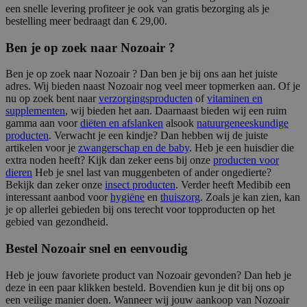
een snelle levering profiteer je ook van gratis bezorging als je
bestelling meer bedraagt dan € 29,00.
Ben je op zoek naar Nozoair ?
Ben je op zoek naar Nozoair ? Dan ben je bij ons aan het juiste
adres. Wij bieden naast Nozoair nog veel meer topmerken aan. Of je
nu op zoek bent naar
verzorgingsproducten
of
vitaminen en
supplementen
, wij bieden het aan. Daarnaast bieden wij een ruim
gamma aan voor
diëten en afslanken
alsook
natuurgeneeskundige
producten
. Verwacht je een kindje? Dan hebben wij de juiste
artikelen voor je
zwangerschap en de baby
. Heb je een huisdier die
extra noden heeft? Kijk dan zeker eens bij onze
producten voor
dieren
Heb je snel last van muggenbeten of ander ongedierte?
Bekijk dan zeker onze
insect producten
. Verder heeft Medibib een
interessant aanbod voor
hygiëne
en
thuiszorg
. Zoals je kan zien, kan
je op allerlei gebieden bij ons terecht voor topproducten op het
gebied van gezondheid.
Bestel Nozoair snel en eenvoudig
Heb je jouw favoriete product van Nozoair gevonden? Dan heb je
deze in een paar klikken besteld. Bovendien kun je dit bij ons op
een veilige manier doen. Wanneer wij jouw aankoop van Nozoair