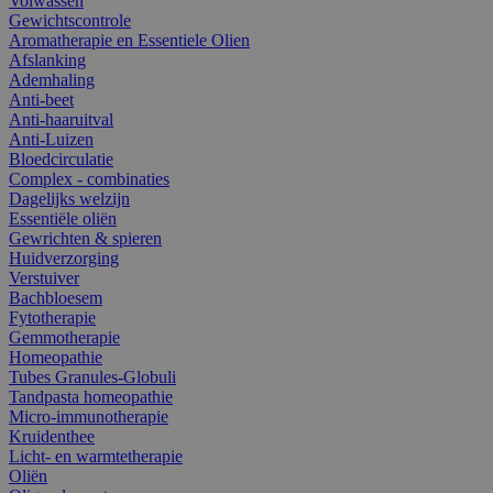
Volwassen
Gewichtscontrole
Aromatherapie en Essentiele Olien
Afslanking
Ademhaling
Anti-beet
Anti-haaruitval
Anti-Luizen
Bloedcirculatie
Complex - combinaties
Dagelijks welzijn
Essentiële oliën
Gewrichten & spieren
Huidverzorging
Verstuiver
Bachbloesem
Fytotherapie
Gemmotherapie
Homeopathie
Tubes Granules-Globuli
Tandpasta homeopathie
Micro-immunotherapie
Kruidenthee
Licht- en warmtetherapie
Oliën