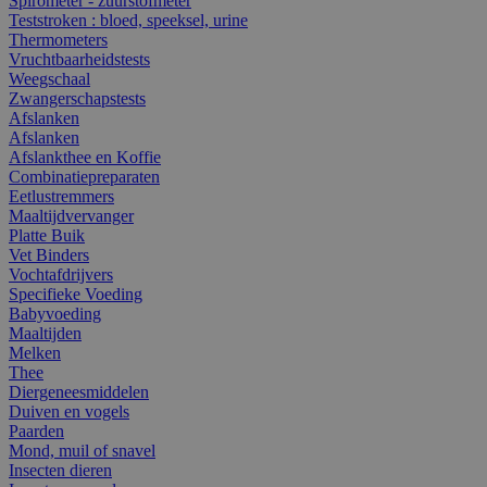
Spirometer - zuurstofmeter
Teststroken : bloed, speeksel, urine
Thermometers
Vruchtbaarheidstests
Weegschaal
Zwangerschapstests
Afslanken
Afslanken
Afslankthee en Koffie
Combinatiepreparaten
Eetlustremmers
Maaltijdvervanger
Platte Buik
Vet Binders
Vochtafdrijvers
Specifieke Voeding
Babyvoeding
Maaltijden
Melken
Thee
Diergeneesmiddelen
Duiven en vogels
Paarden
Mond, muil of snavel
Insecten dieren