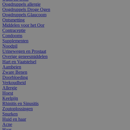
Oogdruppels allergie
Oogdruppels Droge Ogen
Oogdruppels Glaucoom
Ontsmetting
Middelen voor het Oor
Contraceptie
Condooms
Supplementen
Noodpil
Urinewegen en Prostaat
Overige geneesmiddelen
Hart en Vaatstelsel
Aambeien
Zware Benen
Doorbloeding
Verkoudheid
Allergie
Hoest
Keelpijn
Rhinitis en Sinusitis
Zoutoplossingen
Snurken
Huid en haar
Acne
Haar