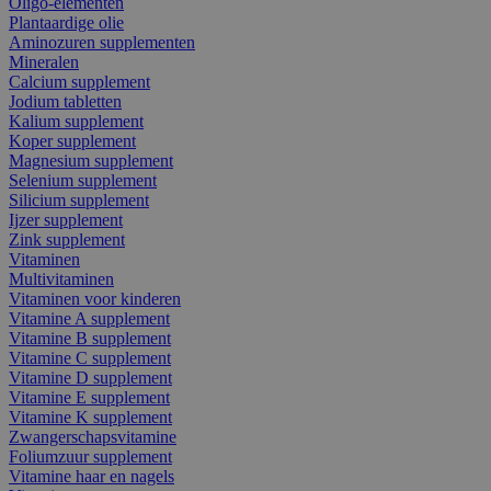
Oligo-elementen
Plantaardige olie
Aminozuren supplementen
Mineralen
Calcium supplement
Jodium tabletten
Kalium supplement
Koper supplement
Magnesium supplement
Selenium supplement
Silicium supplement
Ijzer supplement
Zink supplement
Vitaminen
Multivitaminen
Vitaminen voor kinderen
Vitamine A supplement
Vitamine B supplement
Vitamine C supplement
Vitamine D supplement
Vitamine E supplement
Vitamine K supplement
Zwangerschapsvitamine
Foliumzuur supplement
Vitamine haar en nagels