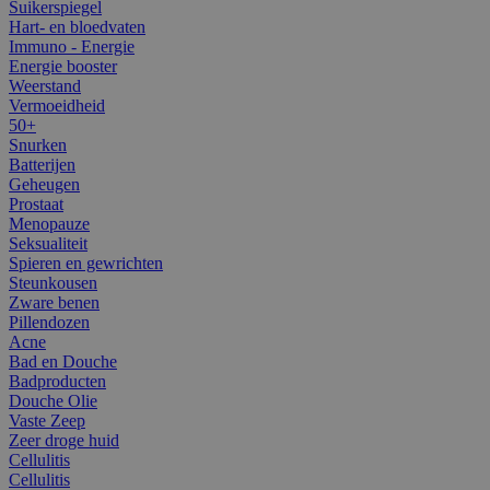
Suikerspiegel
Hart- en bloedvaten
Immuno - Energie
Energie booster
Weerstand
Vermoeidheid
50+
Snurken
Batterijen
Geheugen
Prostaat
Menopauze
Seksualiteit
Spieren en gewrichten
Steunkousen
Zware benen
Pillendozen
Acne
Bad en Douche
Badproducten
Douche Olie
Vaste Zeep
Zeer droge huid
Cellulitis
Cellulitis