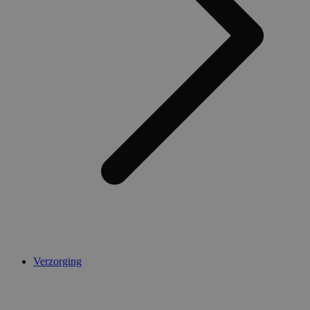
AWSALBCORS
1 week
Amazon.com Inc.
widget-
mediator.zopim.com
CookieScriptConsent
5 maanden 4
CookieScript
weken
.medibib.nl
Verzorging
Aanbieder