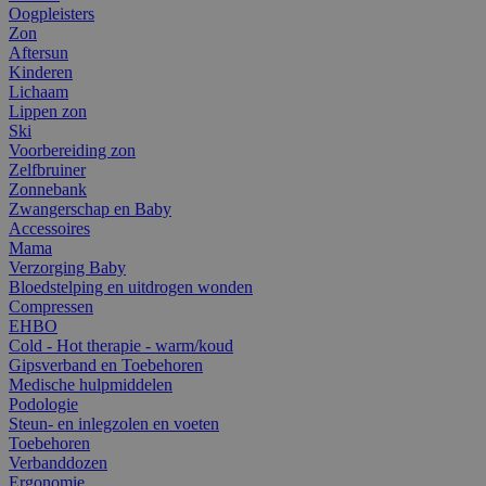
Oogpleisters
Zon
Aftersun
Kinderen
Lichaam
Lippen zon
Ski
Voorbereiding zon
Zelfbruiner
Zonnebank
Zwangerschap en Baby
Accessoires
Mama
Verzorging Baby
Bloedstelping en uitdrogen wonden
Compressen
EHBO
Cold - Hot therapie - warm/koud
Gipsverband en Toebehoren
Medische hulpmiddelen
Podologie
Steun- en inlegzolen en voeten
Toebehoren
Verbanddozen
Ergonomie