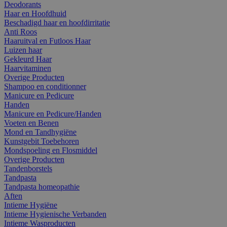
Deodorants
Haar en Hoofdhuid
Beschadigd haar en hoofdirritatie
Anti Roos
Haaruitval en Futloos Haar
Luizen haar
Gekleurd Haar
Haarvitaminen
Overige Producten
Shampoo en conditionner
Manicure en Pedicure
Handen
Manicure en Pedicure/Handen
Voeten en Benen
Mond en Tandhygiëne
Kunstgebit Toebehoren
Mondspoeling en Flosmiddel
Overige Producten
Tandenborstels
Tandpasta
Tandpasta homeopathie
Aften
Intieme Hygiëne
Intieme Hygienische Verbanden
Intieme Wasproducten