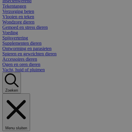
Insectenwerend
Tekentangen
Verzorging beten
Vlooien en teken
Wondzorg dieren
Gemoed en stress dieren
Voeding
Spijsvertering
Supplementen dieren
Ontworming en parasieten
Spieren en gewrichten dieren
Accessoires dieren
Ogen en oren dieren
Vacht, huid of pluimen
Zoeken
Menu sluiten