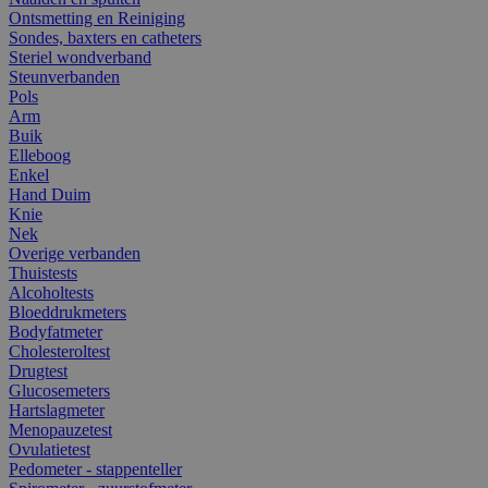
Ontsmetting en Reiniging
Sondes, baxters en catheters
Steriel wondverband
Steunverbanden
Pols
Arm
Buik
Elleboog
Enkel
Hand Duim
Knie
Nek
Overige verbanden
Thuistests
Alcoholtests
Bloeddrukmeters
Bodyfatmeter
Cholesteroltest
Drugtest
Glucosemeters
Hartslagmeter
Menopauzetest
Ovulatietest
Pedometer - stappenteller