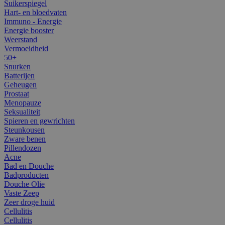
Suikerspiegel
Hart- en bloedvaten
Immuno - Energie
Energie booster
Weerstand
Vermoeidheid
50+
Snurken
Batterijen
Geheugen
Prostaat
Menopauze
Seksualiteit
Spieren en gewrichten
Steunkousen
Zware benen
Pillendozen
Acne
Bad en Douche
Badproducten
Douche Olie
Vaste Zeep
Zeer droge huid
Cellulitis
Cellulitis