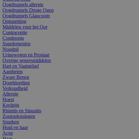
Oogdruppels allergie
Oogdruppels Droge Ogen
Oogdruppels Glaucoom
Ontsmetting
Middelen voor het Oor
Contraceptie
Condooms
Supplementen
Noodpil
Urinewegen en Prostaat
Overige geneesmiddelen
Hart en Vaatstelsel
Aambeien
Zware Benen
Doorbloeding
Verkoudheid
Allergie
Hoest
Keelpijn
Rhinitis en Sinusitis
Zoutoplossingen
Snurken
Huid en haar
Acne
Haar