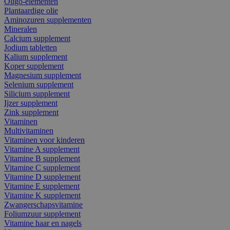
Oligo-elementen
Plantaardige olie
Aminozuren supplementen
Mineralen
Calcium supplement
Jodium tabletten
Kalium supplement
Koper supplement
Magnesium supplement
Selenium supplement
Silicium supplement
Ijzer supplement
Zink supplement
Vitaminen
Multivitaminen
Vitaminen voor kinderen
Vitamine A supplement
Vitamine B supplement
Vitamine C supplement
Vitamine D supplement
Vitamine E supplement
Vitamine K supplement
Zwangerschapsvitamine
Foliumzuur supplement
Vitamine haar en nagels