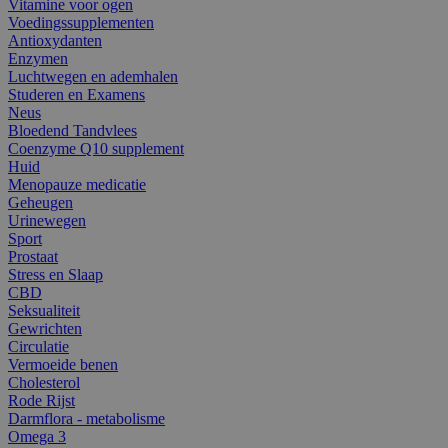
Vitamine voor ogen
Voedingssupplementen
Antioxydanten
Enzymen
Luchtwegen en ademhalen
Studeren en Examens
Neus
Bloedend Tandvlees
Coenzyme Q10 supplement
Huid
Menopauze medicatie
Geheugen
Urinewegen
Sport
Prostaat
Stress en Slaap
CBD
Seksualiteit
Gewrichten
Circulatie
Vermoeide benen
Cholesterol
Rode Rijst
Darmflora - metabolisme
Omega 3