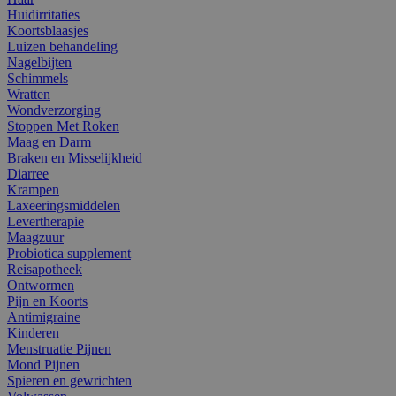
Huidirritaties
Koortsblaasjes
Luizen behandeling
Nagelbijten
Schimmels
Wratten
Wondverzorging
Stoppen Met Roken
Maag en Darm
Braken en Misselijkheid
Diarree
Krampen
Laxeeringsmiddelen
Levertherapie
Maagzuur
Probiotica supplement
Reisapotheek
Ontwormen
Pijn en Koorts
Antimigraine
Kinderen
Menstruatie Pijnen
Mond Pijnen
Spieren en gewrichten