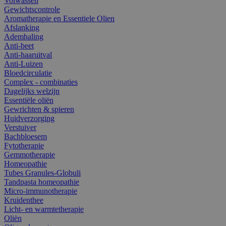
Volwassen
Gewichtscontrole
Aromatherapie en Essentiele Olien
Afslanking
Ademhaling
Anti-beet
Anti-haaruitval
Anti-Luizen
Bloedcirculatie
Complex - combinaties
Dagelijks welzijn
Essentiële oliën
Gewrichten & spieren
Huidverzorging
Verstuiver
Bachbloesem
Fytotherapie
Gemmotherapie
Homeopathie
Tubes Granules-Globuli
Tandpasta homeopathie
Micro-immunotherapie
Kruidenthee
Licht- en warmtetherapie
Oliën