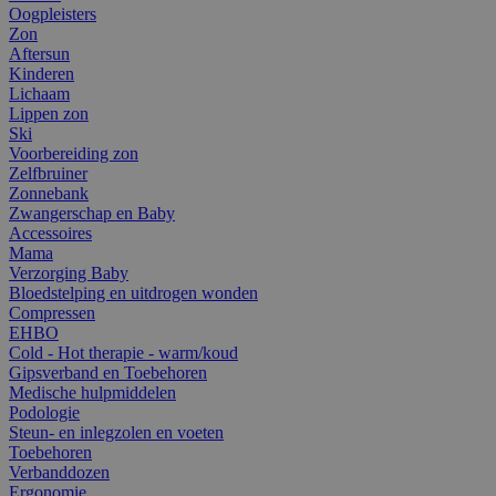
Oogpleisters
Zon
Aftersun
Kinderen
Lichaam
Lippen zon
Ski
Voorbereiding zon
Zelfbruiner
Zonnebank
Zwangerschap en Baby
Accessoires
Mama
Verzorging Baby
Bloedstelping en uitdrogen wonden
Compressen
EHBO
Cold - Hot therapie - warm/koud
Gipsverband en Toebehoren
Medische hulpmiddelen
Podologie
Steun- en inlegzolen en voeten
Toebehoren
Verbanddozen
Ergonomie