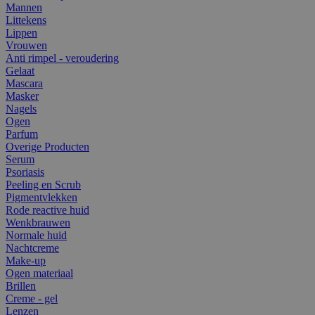
Mannen
Littekens
Lippen
Vrouwen
Anti rimpel - veroudering
Gelaat
Mascara
Masker
Nagels
Ogen
Parfum
Overige Producten
Serum
Psoriasis
Peeling en Scrub
Pigmentvlekken
Rode reactive huid
Wenkbrauwen
Normale huid
Nachtcreme
Make-up
Ogen materiaal
Brillen
Creme - gel
Lenzen