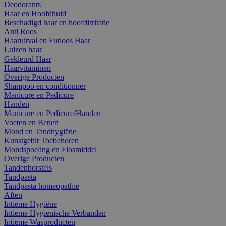
Deodorants
Haar en Hoofdhuid
Beschadigd haar en hoofdirritatie
Anti Roos
Haaruitval en Futloos Haar
Luizen haar
Gekleurd Haar
Haarvitaminen
Overige Producten
Shampoo en conditionner
Manicure en Pedicure
Handen
Manicure en Pedicure/Handen
Voeten en Benen
Mond en Tandhygiëne
Kunstgebit Toebehoren
Mondspoeling en Flosmiddel
Overige Producten
Tandenborstels
Tandpasta
Tandpasta homeopathie
Aften
Intieme Hygiëne
Intieme Hygienische Verbanden
Intieme Wasproducten