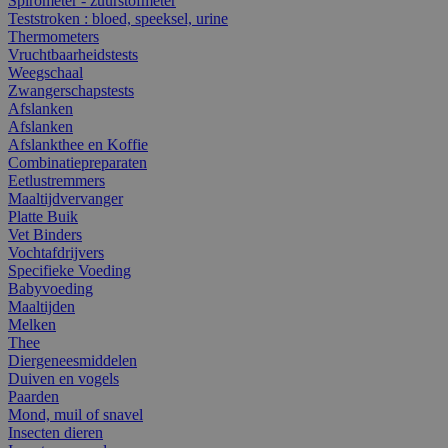
Spirometer - zuurstofmeter
Teststroken : bloed, speeksel, urine
Thermometers
Vruchtbaarheidstests
Weegschaal
Zwangerschapstests
Afslanken
Afslanken
Afslankthee en Koffie
Combinatiepreparaten
Eetlustremmers
Maaltijdvervanger
Platte Buik
Vet Binders
Vochtafdrijvers
Specifieke Voeding
Babyvoeding
Maaltijden
Melken
Thee
Diergeneesmiddelen
Duiven en vogels
Paarden
Mond, muil of snavel
Insecten dieren