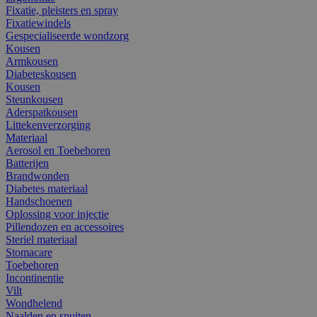
Fixatie, pleisters en spray
Fixatiewindels
Gespecialiseerde wondzorg
Kousen
Armkousen
Diabeteskousen
Kousen
Steunkousen
Aderspatkousen
Littekenverzorging
Materiaal
Aerosol en Toebehoren
Batterijen
Brandwonden
Diabetes materiaal
Handschoenen
Oplossing voor injectie
Pillendozen en accessoires
Steriel materiaal
Stomacare
Toebehoren
Incontinentie
Vilt
Wondhelend
Naalden en spuiten