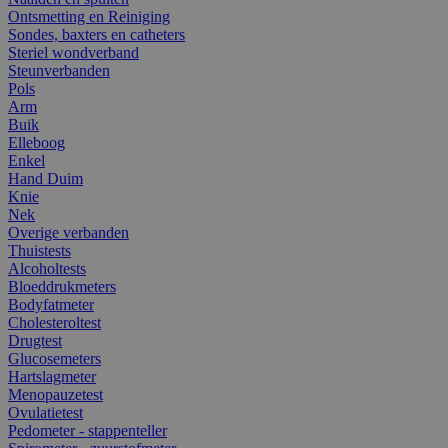
Ontsmetting en Reiniging
Sondes, baxters en catheters
Steriel wondverband
Steunverbanden
Pols
Arm
Buik
Elleboog
Enkel
Hand Duim
Knie
Nek
Overige verbanden
Thuistests
Alcoholtests
Bloeddrukmeters
Bodyfatmeter
Cholesteroltest
Drugtest
Glucosemeters
Hartslagmeter
Menopauzetest
Ovulatietest
Pedometer - stappenteller