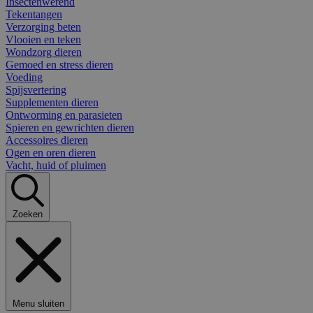
Insectenwerend
Tekentangen
Verzorging beten
Vlooien en teken
Wondzorg dieren
Gemoed en stress dieren
Voeding
Spijsvertering
Supplementen dieren
Ontworming en parasieten
Spieren en gewrichten dieren
Accessoires dieren
Ogen en oren dieren
Vacht, huid of pluimen
Zoeken
Menu sluiten