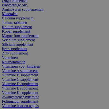
Oligo-elementen
Plantaardige olie
Aminozuren supplementen
Mineralen
Calcium supplement
Jodium tabletten
Kalium supplement
Koper supplement
Magnesium supplement
Selenium supplement
Silicium supplement
Ijzer supplement
Zink supplement
Vitaminen
Multivitaminen
Vitaminen voor kinderen
Vitamine A supplement
Vitamine B supplement
Vitamine C supplement
Vitamine D supplement
Vitamine E supplement
Vitamine K supplement
Zwangerschapsvitamine
Foliumzuur supplement
Vitamine haar en nagels