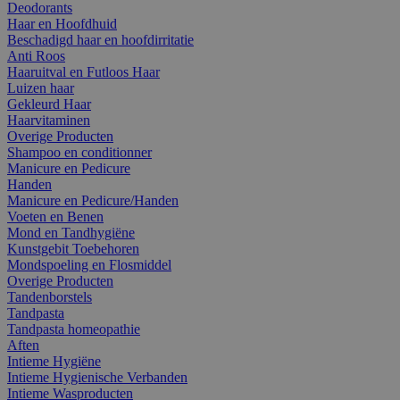
Deodorants
Haar en Hoofdhuid
Beschadigd haar en hoofdirritatie
Anti Roos
Haaruitval en Futloos Haar
Luizen haar
Gekleurd Haar
Haarvitaminen
Overige Producten
Shampoo en conditionner
Manicure en Pedicure
Handen
Manicure en Pedicure/Handen
Voeten en Benen
Mond en Tandhygiëne
Kunstgebit Toebehoren
Mondspoeling en Flosmiddel
Overige Producten
Tandenborstels
Tandpasta
Tandpasta homeopathie
Aften
Intieme Hygiëne
Intieme Hygienische Verbanden
Intieme Wasproducten