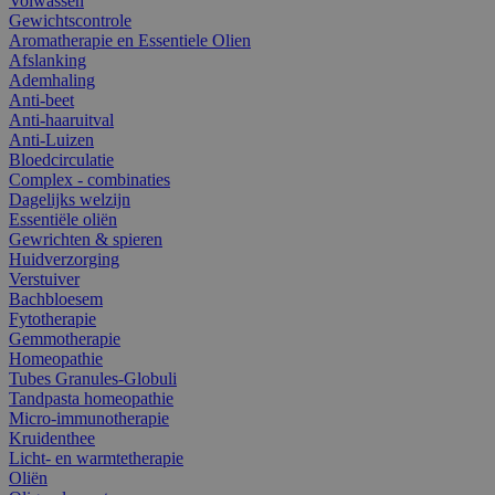
Volwassen
Gewichtscontrole
Aromatherapie en Essentiele Olien
Afslanking
Ademhaling
Anti-beet
Anti-haaruitval
Anti-Luizen
Bloedcirculatie
Complex - combinaties
Dagelijks welzijn
Essentiële oliën
Gewrichten & spieren
Huidverzorging
Verstuiver
Bachbloesem
Fytotherapie
Gemmotherapie
Homeopathie
Tubes Granules-Globuli
Tandpasta homeopathie
Micro-immunotherapie
Kruidenthee
Licht- en warmtetherapie
Oliën