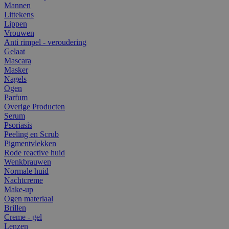
Mannen
Littekens
Lippen
Vrouwen
Anti rimpel - veroudering
Gelaat
Mascara
Masker
Nagels
Ogen
Parfum
Overige Producten
Serum
Psoriasis
Peeling en Scrub
Pigmentvlekken
Rode reactive huid
Wenkbrauwen
Normale huid
Nachtcreme
Make-up
Ogen materiaal
Brillen
Creme - gel
Lenzen