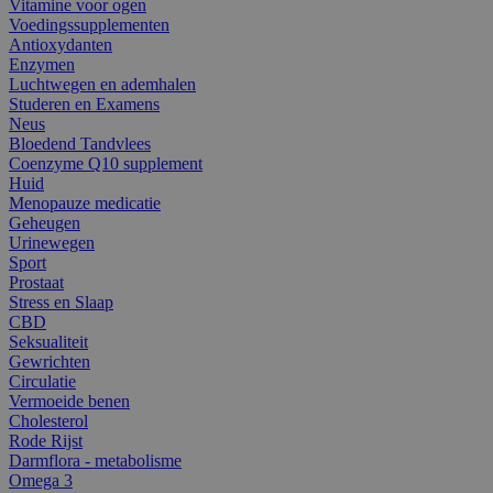
Vitamine voor ogen
Voedingssupplementen
Antioxydanten
Enzymen
Luchtwegen en ademhalen
Studeren en Examens
Neus
Bloedend Tandvlees
Coenzyme Q10 supplement
Huid
Menopauze medicatie
Geheugen
Urinewegen
Sport
Prostaat
Stress en Slaap
CBD
Seksualiteit
Gewrichten
Circulatie
Vermoeide benen
Cholesterol
Rode Rijst
Darmflora - metabolisme
Omega 3