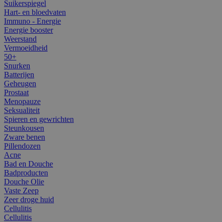
Suikerspiegel
Hart- en bloedvaten
Immuno - Energie
Energie booster
Weerstand
Vermoeidheid
50+
Snurken
Batterijen
Geheugen
Prostaat
Menopauze
Seksualiteit
Spieren en gewrichten
Steunkousen
Zware benen
Pillendozen
Acne
Bad en Douche
Badproducten
Douche Olie
Vaste Zeep
Zeer droge huid
Cellulitis
Cellulitis