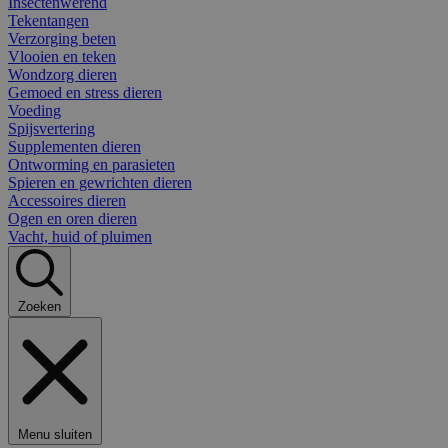
Insectenwerend
Tekentangen
Verzorging beten
Vlooien en teken
Wondzorg dieren
Gemoed en stress dieren
Voeding
Spijsvertering
Supplementen dieren
Ontworming en parasieten
Spieren en gewrichten dieren
Accessoires dieren
Ogen en oren dieren
Vacht, huid of pluimen
Zoeken
Menu sluiten