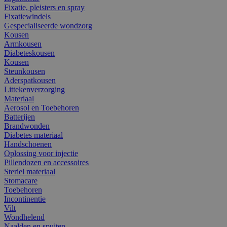
Fixatie, pleisters en spray
Fixatiewindels
Gespecialiseerde wondzorg
Kousen
Armkousen
Diabeteskousen
Kousen
Steunkousen
Aderspatkousen
Littekenverzorging
Materiaal
Aerosol en Toebehoren
Batterijen
Brandwonden
Diabetes materiaal
Handschoenen
Oplossing voor injectie
Pillendozen en accessoires
Steriel materiaal
Stomacare
Toebehoren
Incontinentie
Vilt
Wondhelend
Naalden en spuiten