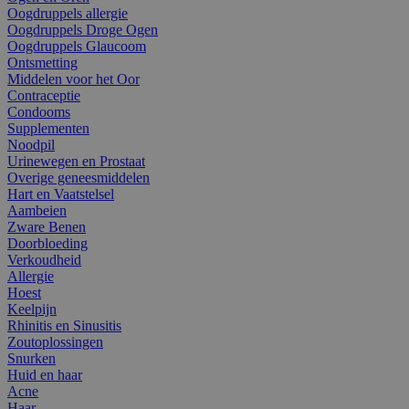
Oogdruppels allergie
Oogdruppels Droge Ogen
Oogdruppels Glaucoom
Ontsmetting
Middelen voor het Oor
Contraceptie
Condooms
Supplementen
Noodpil
Urinewegen en Prostaat
Overige geneesmiddelen
Hart en Vaatstelsel
Aambeien
Zware Benen
Doorbloeding
Verkoudheid
Allergie
Hoest
Keelpijn
Rhinitis en Sinusitis
Zoutoplossingen
Snurken
Huid en haar
Acne
Haar