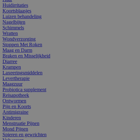
Huidirritaties
Koortsblaasjes
Luizen behandeling
Nagelbijten
Schimmels
Wratten
Wondverzorging
Stoppen Met Roken
Maag en Darm
Braken en Misselijkheid
Diarree
Krampen
Laxeeringsmiddelen
Levertherapie
Maagzuur
Probiotica supplement
Reisapotheek
Ontwormen
Pijn en Koorts
Antimigraine
Kinderen
Menstruatie Pijnen
Mond Pijnen
Spieren en gewrichten