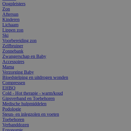
Oogpleisters
Zon
Aftersun
Kinderen
Lichaam
Lippen zon
Ski
Voorbereiding zon
Zelfbruiner
Zonnebank
Zwangerschap en Baby
Accessoires
Mama
Verzorging Baby
Bloedstelping en uitdrogen wonden
Compressen
EHBO
Cold - Hot therapie - warm/koud
Gipsverband en Toebehoren
Medische hulpmiddelen
Podologie
Steun- en inlegzolen en voeten
Toebehoren
Verbanddozen
Ergonomie