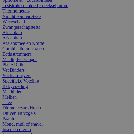
Spirometer - zuurstofmeter
Teststroken : bloed, speeksel, urine
Thermometers
Vruchtbaarheidstests
Weegschaal
Zwangerschapstests
Afslanken
Afslanken
Afslankthee en Koffie
Combinatiepreparaten
Eetlustremmers
Maaltijdvervanger
Platte Buik
Vet Binders
Vochtafdrijvers
Specifieke Voeding
Babyvoeding
Maaltijden
Melken
Thee
Diergeneesmiddelen
Duiven en vogels
Paarden
Mond, muil of snavel
Insecten dieren