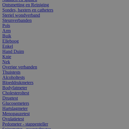
Ontsmetting en Reiniging
Sondes, baxters en catheters
Steriel wondverband
Steunverbanden
Pols
Arm
Buik
Elleboog
Enkel
Hand Duim
Knie
Nek
Overige verbanden
Thuistests
Alcoholtests
Bloeddrukmeters
Bodyfatmeter
Cholesteroltest
Drugtest
Glucosemeters
Hartslagmeter
Menopauzetest
Ovulatietest
Pedometer - stappenteller