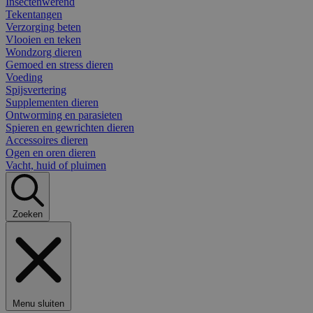
Insectenwerend
Tekentangen
Verzorging beten
Vlooien en teken
Wondzorg dieren
Gemoed en stress dieren
Voeding
Spijsvertering
Supplementen dieren
Ontworming en parasieten
Spieren en gewrichten dieren
Accessoires dieren
Ogen en oren dieren
Vacht, huid of pluimen
Zoeken
Menu sluiten