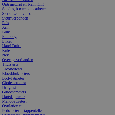
Ontsmetting en Reiniging
Sondes, baxters en catheters
Steriel wondverband
Steunverbanden
Pols
Arm
Buik
Elleboog
Enkel
Hand Duim
Knie
Nek
Overige verbanden
Thuistests
Alcoholtests
Bloeddrukmeters
Bodyfatmeter
Cholesteroltest
Drugtest
Glucosemeters
Hartslagmeter
Menopauzetest
Ovulatietest
Pedometer - stappenteller