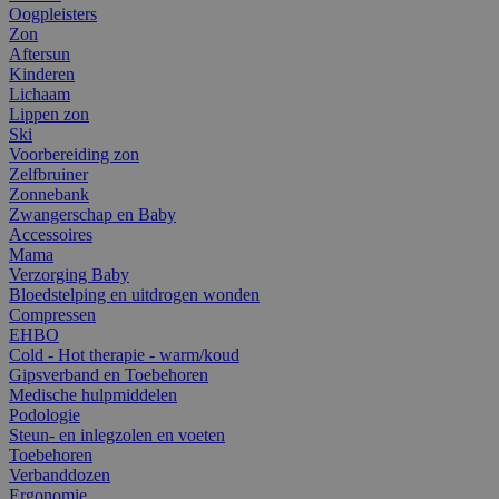
Oogpleisters
Zon
Aftersun
Kinderen
Lichaam
Lippen zon
Ski
Voorbereiding zon
Zelfbruiner
Zonnebank
Zwangerschap en Baby
Accessoires
Mama
Verzorging Baby
Bloedstelping en uitdrogen wonden
Compressen
EHBO
Cold - Hot therapie - warm/koud
Gipsverband en Toebehoren
Medische hulpmiddelen
Podologie
Steun- en inlegzolen en voeten
Toebehoren
Verbanddozen
Ergonomie