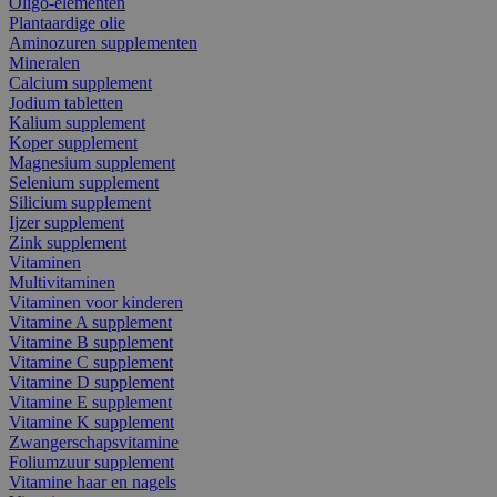
Oligo-elementen
Plantaardige olie
Aminozuren supplementen
Mineralen
Calcium supplement
Jodium tabletten
Kalium supplement
Koper supplement
Magnesium supplement
Selenium supplement
Silicium supplement
Ijzer supplement
Zink supplement
Vitaminen
Multivitaminen
Vitaminen voor kinderen
Vitamine A supplement
Vitamine B supplement
Vitamine C supplement
Vitamine D supplement
Vitamine E supplement
Vitamine K supplement
Zwangerschapsvitamine
Foliumzuur supplement
Vitamine haar en nagels