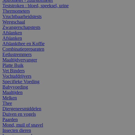
Spirometer - zuurstofmeter
Teststroken : bloed, speeksel, urine
Thermometers
Vruchtbaarheidstests
Weegschaal
Zwangerschapstests
Afslanken
Afslanken
Afslankthee en Koffie
Combinatiepreparaten
Eetlustremmers
Maaltijdvervanger
Platte Buik
Vet Binders
Vochtafdrijvers
Specifieke Voeding
Babyvoeding
Maaltijden
Melken
Thee
Diergeneesmiddelen
Duiven en vogels
Paarden
Mond, muil of snavel
Insecten dieren