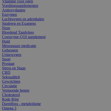
Vitamine voor ogen
Voedingssupplementen
Antioxydanten
Enzymen
Luchtwegen en ademhalen
Studeren en Examens
Neus
Bloedend Tandvlees
Coenzyme Q10 supplement
Huid
Menopauze medicatie
Geheugen
Urinewegen
Sport
Prostaat
Stress en Slaap
CBD
Seksualiteit
Gewrichten
Circulatie
Vermoeide benen
Cholesterol
Rode Rijst
Darmflora - metabolisme
Omega 3