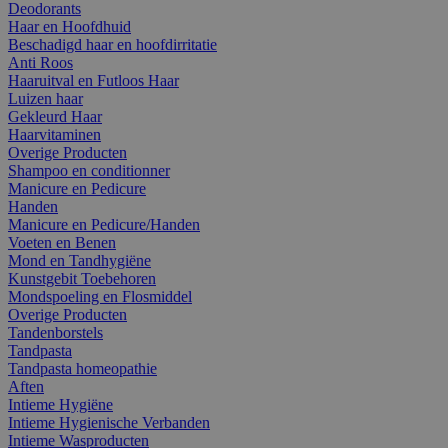
Deodorants
Haar en Hoofdhuid
Beschadigd haar en hoofdirritatie
Anti Roos
Haaruitval en Futloos Haar
Luizen haar
Gekleurd Haar
Haarvitaminen
Overige Producten
Shampoo en conditionner
Manicure en Pedicure
Handen
Manicure en Pedicure/Handen
Voeten en Benen
Mond en Tandhygiëne
Kunstgebit Toebehoren
Mondspoeling en Flosmiddel
Overige Producten
Tandenborstels
Tandpasta
Tandpasta homeopathie
Aften
Intieme Hygiëne
Intieme Hygienische Verbanden
Intieme Wasproducten