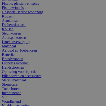
Fixatie, pleisters en spray
Fixatiewindels
Gespecialiseerde wondzorg
Kousen
Armkousen
Diabeteskousen
Kousen
Steunkousen
Aderspatkousen
Littekenverzorging
Materiaal
Aerosol en Toebehoren
Batterijen
Brandwonden
Diabetes materiaal
Handschoenen
Oplossing voor injectie
Pillendozen en accessoires
Steriel materiaal
Stomacare
Toebehoren
Incontinentie
Vilt
Wondhelend
Naalden en spuiten