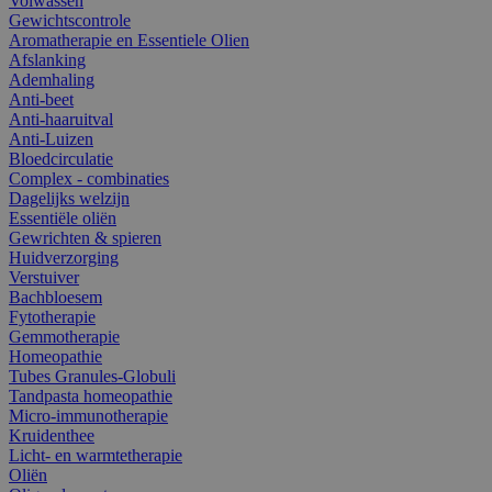
Volwassen
Gewichtscontrole
Aromatherapie en Essentiele Olien
Afslanking
Ademhaling
Anti-beet
Anti-haaruitval
Anti-Luizen
Bloedcirculatie
Complex - combinaties
Dagelijks welzijn
Essentiële oliën
Gewrichten & spieren
Huidverzorging
Verstuiver
Bachbloesem
Fytotherapie
Gemmotherapie
Homeopathie
Tubes Granules-Globuli
Tandpasta homeopathie
Micro-immunotherapie
Kruidenthee
Licht- en warmtetherapie
Oliën