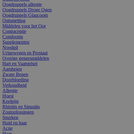
Oogdruppels allergie
Oogdruppels Droge Ogen
Oogdruppels Glaucoom
Ontsmetting
Middelen voor het Oor
Contraceptie
Condooms
Supplementen
Noodpil
Urinewegen en Prostaat
Overige geneesmiddelen
Hart en Vaatstelsel
Aambeien
Zware Benen
Doorbloeding
Verkoudheid
Allergie
Hoest
Keelpijn
Rhinitis en Sinusitis
Zoutoplossingen
Snurken
Huid en haar
Acne
Haar