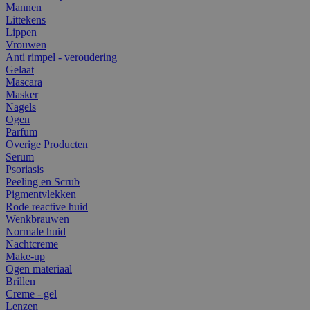
Mannen
Littekens
Lippen
Vrouwen
Anti rimpel - veroudering
Gelaat
Mascara
Masker
Nagels
Ogen
Parfum
Overige Producten
Serum
Psoriasis
Peeling en Scrub
Pigmentvlekken
Rode reactive huid
Wenkbrauwen
Normale huid
Nachtcreme
Make-up
Ogen materiaal
Brillen
Creme - gel
Lenzen