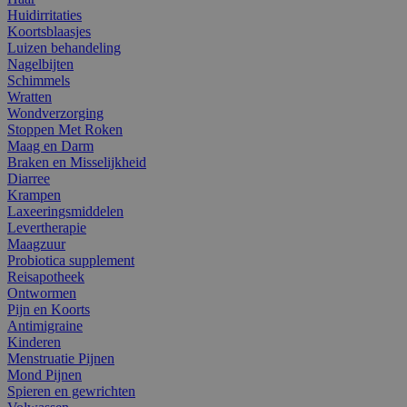
Huidirritaties
Koortsblaasjes
Luizen behandeling
Nagelbijten
Schimmels
Wratten
Wondverzorging
Stoppen Met Roken
Maag en Darm
Braken en Misselijkheid
Diarree
Krampen
Laxeeringsmiddelen
Levertherapie
Maagzuur
Probiotica supplement
Reisapotheek
Ontwormen
Pijn en Koorts
Antimigraine
Kinderen
Menstruatie Pijnen
Mond Pijnen
Spieren en gewrichten