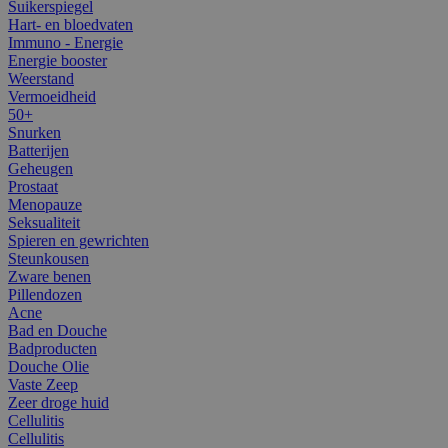
Suikerspiegel
Hart- en bloedvaten
Immuno - Energie
Energie booster
Weerstand
Vermoeidheid
50+
Snurken
Batterijen
Geheugen
Prostaat
Menopauze
Seksualiteit
Spieren en gewrichten
Steunkousen
Zware benen
Pillendozen
Acne
Bad en Douche
Badproducten
Douche Olie
Vaste Zeep
Zeer droge huid
Cellulitis
Cellulitis