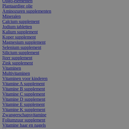
Oligo-elementen
Plantaardige olie
Aminozuren supplementen
Mineralen
Calcium supplement
Jodium tabletten
Kalium supplement
Koper supplement
Magnesium supplement
Selenium supplement
Silicium supplement
Ijzer supplement
Zink supplement
Vitaminen
Multivitaminen
Vitaminen voor kinderen
Vitamine A supplement
Vitamine B supplement
Vitamine C supplement
Vitamine D supplement
Vitamine E supplement
Vitamine K supplement
Zwangerschapsvitamine
Foliumzuur supplement
Vitamine haar en nagels