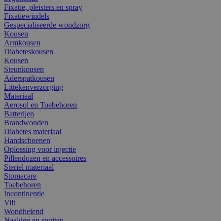
Fixatie, pleisters en spray
Fixatiewindels
Gespecialiseerde wondzorg
Kousen
Armkousen
Diabeteskousen
Kousen
Steunkousen
Aderspatkousen
Littekenverzorging
Materiaal
Aerosol en Toebehoren
Batterijen
Brandwonden
Diabetes materiaal
Handschoenen
Oplossing voor injectie
Pillendozen en accessoires
Steriel materiaal
Stomacare
Toebehoren
Incontinentie
Vilt
Wondhelend
Naalden en spuiten