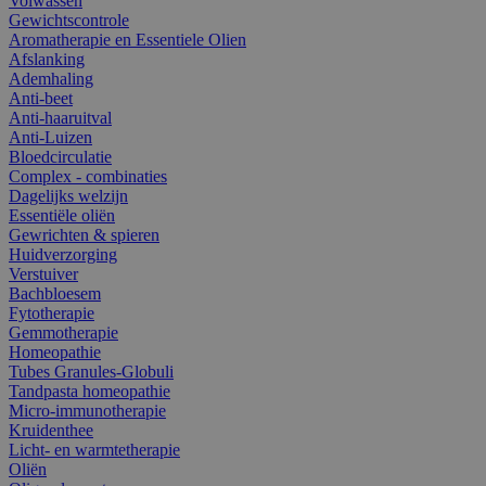
Volwassen
Gewichtscontrole
Aromatherapie en Essentiele Olien
Afslanking
Ademhaling
Anti-beet
Anti-haaruitval
Anti-Luizen
Bloedcirculatie
Complex - combinaties
Dagelijks welzijn
Essentiële oliën
Gewrichten & spieren
Huidverzorging
Verstuiver
Bachbloesem
Fytotherapie
Gemmotherapie
Homeopathie
Tubes Granules-Globuli
Tandpasta homeopathie
Micro-immunotherapie
Kruidenthee
Licht- en warmtetherapie
Oliën