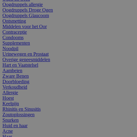
Oogdruppels allergie
Oogdruppels Droge Ogen
Oogdruppels Glaucoom
Ontsmetting
Middelen voor het Oor
Contraceptie
Condooms
Supplementen
Noodpil
Urinewegen en Prostaat
Overige geneesmiddelen
Hart en Vaatstelsel
Aambeien
Zware Benen
Doorbloeding
Verkoudheid
Allergie
Hoest
Keelpijn
Rhinitis en Sinusitis
Zoutoplossingen
Snurken
Huid en haar
Acne
Haar