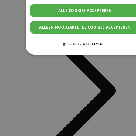
ALLE COOKIES ACCEPTEREN
ALLEEN NOODZAKELIJKE COOKIES ACCEPTEREN
DETAILS WEERGEVEN
STRIKT NOODZAKELIJKE COOKIES
PRESTATIE COOKIES
TARGETING COOKIES
FUNCTIONELE COOKIES
Strikt noodzakelijke cookies
Prestatie cookies