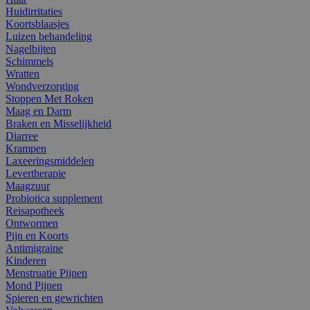
Huidirritaties
Koortsblaasjes
Luizen behandeling
Nagelbijten
Schimmels
Wratten
Wondverzorging
Stoppen Met Roken
Maag en Darm
Braken en Misselijkheid
Diarree
Krampen
Laxeeringsmiddelen
Levertherapie
Maagzuur
Probiotica supplement
Reisapotheek
Ontwormen
Pijn en Koorts
Antimigraine
Kinderen
Menstruatie Pijnen
Mond Pijnen
Spieren en gewrichten