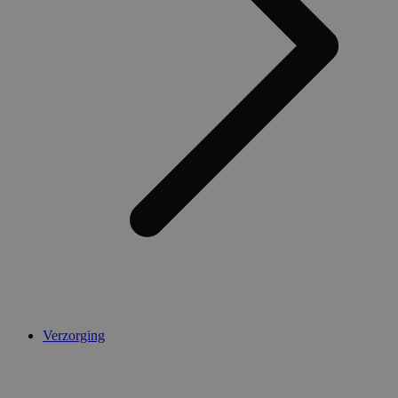
AWSALBCORS
1 week
Amazon.com Inc.
widget-
mediator.zopim.com
CookieScriptConsent
5 maanden 4
CookieScript
weken
.medibib.nl
Verzorging
Aanbieder