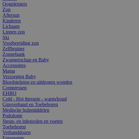
Oogpleisters
Zon
Aftersun
Kinderen
Lichaam
Lippen zon
Ski
Voorbereiding zon
Zelfbruiner
Zonnebank
Zwangerschap en Baby
Accessoires
Mama
Verzorging Baby
Bloedstelping en uitdrogen wonden
Compressen
EHBO
Cold - Hot therapie - warm/koud
Gipsverband en Toebehoren
Medische hulpmiddelen
Podologie
Steun- en inlegzolen en voeten
Toebehoren
Verbanddozen
Ergonomie