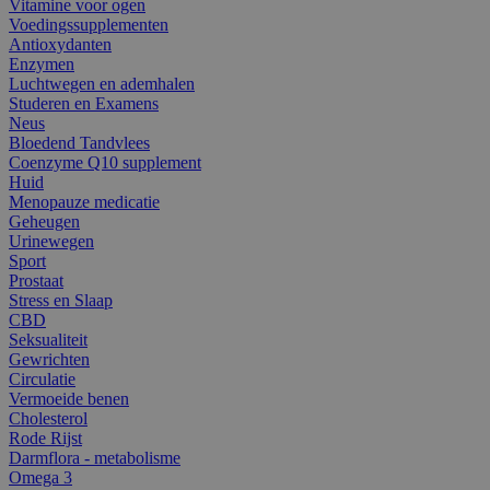
Vitamine voor ogen
Voedingssupplementen
Antioxydanten
Enzymen
Luchtwegen en ademhalen
Studeren en Examens
Neus
Bloedend Tandvlees
Coenzyme Q10 supplement
Huid
Menopauze medicatie
Geheugen
Urinewegen
Sport
Prostaat
Stress en Slaap
CBD
Seksualiteit
Gewrichten
Circulatie
Vermoeide benen
Cholesterol
Rode Rijst
Darmflora - metabolisme
Omega 3