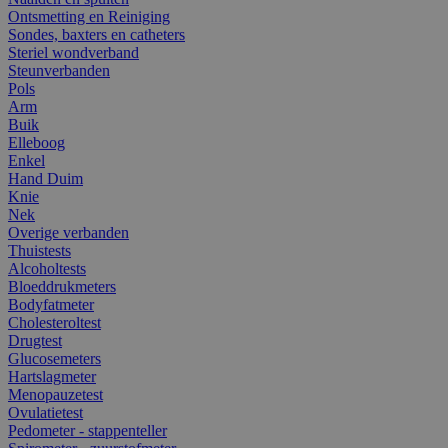
Ontsmetting en Reiniging
Sondes, baxters en catheters
Steriel wondverband
Steunverbanden
Pols
Arm
Buik
Elleboog
Enkel
Hand Duim
Knie
Nek
Overige verbanden
Thuistests
Alcoholtests
Bloeddrukmeters
Bodyfatmeter
Cholesteroltest
Drugtest
Glucosemeters
Hartslagmeter
Menopauzetest
Ovulatietest
Pedometer - stappenteller