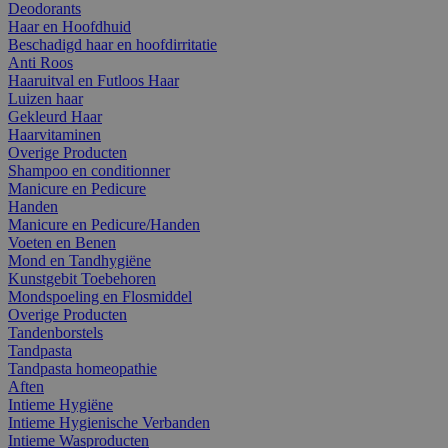
Deodorants
Haar en Hoofdhuid
Beschadigd haar en hoofdirritatie
Anti Roos
Haaruitval en Futloos Haar
Luizen haar
Gekleurd Haar
Haarvitaminen
Overige Producten
Shampoo en conditionner
Manicure en Pedicure
Handen
Manicure en Pedicure/Handen
Voeten en Benen
Mond en Tandhygiëne
Kunstgebit Toebehoren
Mondspoeling en Flosmiddel
Overige Producten
Tandenborstels
Tandpasta
Tandpasta homeopathie
Aften
Intieme Hygiëne
Intieme Hygienische Verbanden
Intieme Wasproducten