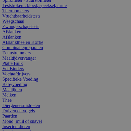
Spirometer - zuurstofmeter
Teststroken : bloed, speeksel, urine
Thermometers
Vruchtbaarheidstests
Weegschaal
Zwangerschapstests
Afslanken
Afslanken
Afslankthee en Koffie
Combinatiepreparaten
Eetlustremmers
Maaltijdvervanger
Platte Buik
Vet Binders
Vochtafdrijvers
Specifieke Voeding
Babyvoeding
Maaltijden
Melken
Thee
Diergeneesmiddelen
Duiven en vogels
Paarden
Mond, muil of snavel
Insecten dieren