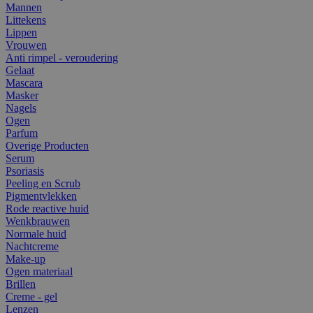
Mannen
Littekens
Lippen
Vrouwen
Anti rimpel - veroudering
Gelaat
Mascara
Masker
Nagels
Ogen
Parfum
Overige Producten
Serum
Psoriasis
Peeling en Scrub
Pigmentvlekken
Rode reactive huid
Wenkbrauwen
Normale huid
Nachtcreme
Make-up
Ogen materiaal
Brillen
Creme - gel
Lenzen