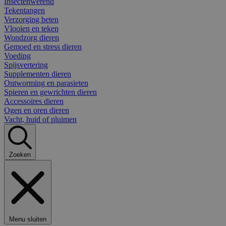
Insectenwerend
Tekentangen
Verzorging beten
Vlooien en teken
Wondzorg dieren
Gemoed en stress dieren
Voeding
Spijsvertering
Supplementen dieren
Ontworming en parasieten
Spieren en gewrichten dieren
Accessoires dieren
Ogen en oren dieren
Vacht, huid of pluimen
Zoeken
Menu sluiten