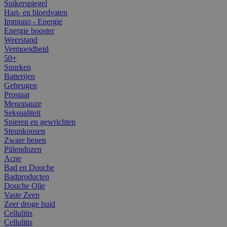
Suikerspiegel
Hart- en bloedvaten
Immuno - Energie
Energie booster
Weerstand
Vermoeidheid
50+
Snurken
Batterijen
Geheugen
Prostaat
Menopauze
Seksualiteit
Spieren en gewrichten
Steunkousen
Zware benen
Pillendozen
Acne
Bad en Douche
Badproducten
Douche Olie
Vaste Zeep
Zeer droge huid
Cellulitis
Cellulitis