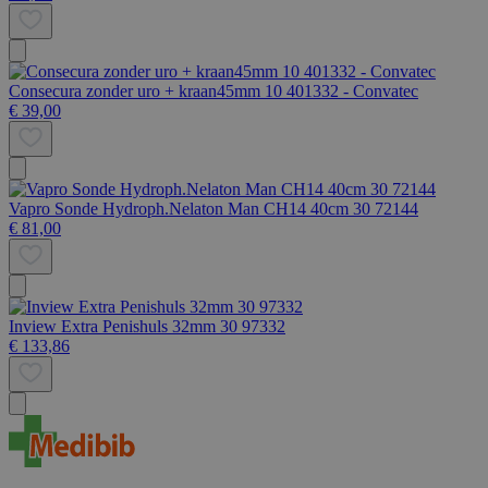
Consecura zonder uro + kraan45mm 10 401332 - Convatec
€ 39,00
Vapro Sonde Hydroph.Nelaton Man CH14 40cm 30 72144
€ 81,00
Inview Extra Penishuls 32mm 30 97332
€ 133,86