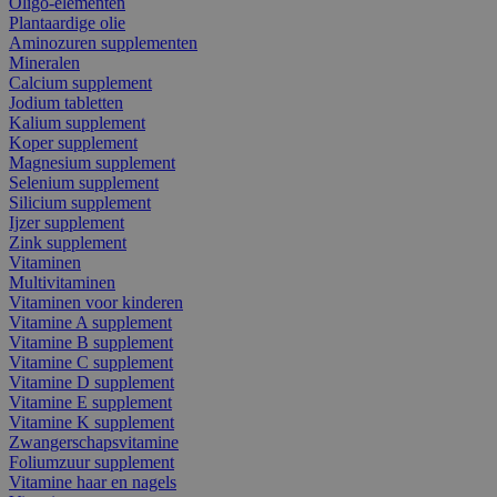
Oligo-elementen
Plantaardige olie
Aminozuren supplementen
Mineralen
Calcium supplement
Jodium tabletten
Kalium supplement
Koper supplement
Magnesium supplement
Selenium supplement
Silicium supplement
Ijzer supplement
Zink supplement
Vitaminen
Multivitaminen
Vitaminen voor kinderen
Vitamine A supplement
Vitamine B supplement
Vitamine C supplement
Vitamine D supplement
Vitamine E supplement
Vitamine K supplement
Zwangerschapsvitamine
Foliumzuur supplement
Vitamine haar en nagels