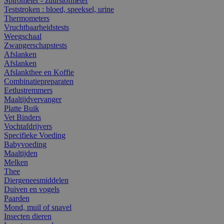
Spirometer - zuurstofmeter
Teststroken : bloed, speeksel, urine
Thermometers
Vruchtbaarheidstests
Weegschaal
Zwangerschapstests
Afslanken
Afslanken
Afslankthee en Koffie
Combinatiepreparaten
Eetlustremmers
Maaltijdvervanger
Platte Buik
Vet Binders
Vochtafdrijvers
Specifieke Voeding
Babyvoeding
Maaltijden
Melken
Thee
Diergeneesmiddelen
Duiven en vogels
Paarden
Mond, muil of snavel
Insecten dieren