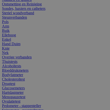
Ontsmetting en Reiniging
Sondes, baxters en catheters
Steriel wondverband
Steunverbanden
Pols
Arm
Buik
Elleboog
Enkel
Hand Duim
Knie
Nek
Overige verbanden
Thuistests
Alcoholtests
Bloeddrukmeters
Bodyfatmeter
Cholesteroltest
Drugtest
Glucosemeters
Hartslagmeter
Menopauzetest
Ovulatietest
Pedometer - stappenteller