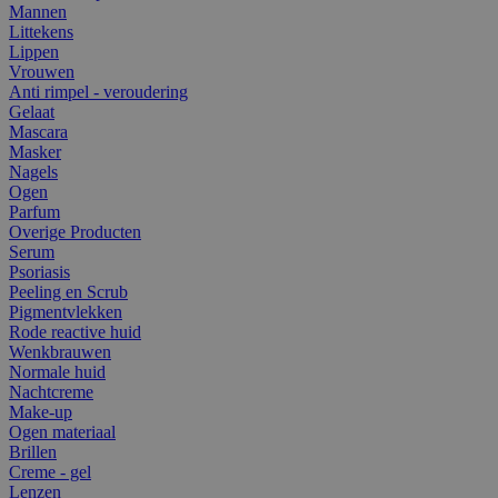
Mannen
Littekens
Lippen
Vrouwen
Anti rimpel - veroudering
Gelaat
Mascara
Masker
Nagels
Ogen
Parfum
Overige Producten
Serum
Psoriasis
Peeling en Scrub
Pigmentvlekken
Rode reactive huid
Wenkbrauwen
Normale huid
Nachtcreme
Make-up
Ogen materiaal
Brillen
Creme - gel
Lenzen