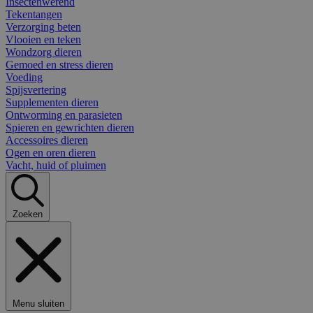
Insectenwerend
Tekentangen
Verzorging beten
Vlooien en teken
Wondzorg dieren
Gemoed en stress dieren
Voeding
Spijsvertering
Supplementen dieren
Ontworming en parasieten
Spieren en gewrichten dieren
Accessoires dieren
Ogen en oren dieren
Vacht, huid of pluimen
Zoeken
Menu sluiten