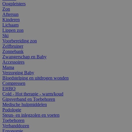
Oogpleisters
Zon
Aftersun
Kinderen
Lichaam
Lippen zon
Ski
Voorbereiding zon
Zelfbruiner
Zonnebank
Zwangerschap en Baby
Accessoires
Mama
Verzorging Baby
Bloedstelping en uitdrogen wonden
Compressen
EHBO
Cold - Hot therapie - warm/koud
Gipsverband en Toebehoren
Medische hulpmiddelen
Podologie
Steun- en inlegzolen en voeten
Toebehoren
Verbanddozen
Ergonomie