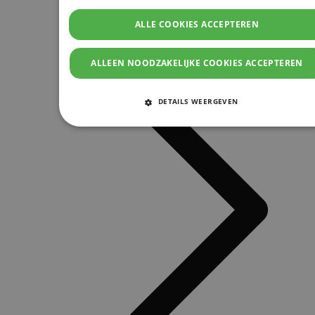
ALLE COOKIES ACCEPTEREN
ALLEEN NOODZAKELIJKE COOKIES ACCEPTEREN
DETAILS WEERGEVEN
STRIKT NOODZAKELIJKE COOKIES
PRESTATIE COOKIES
TARGETING COOKIES
FUNCTIONELE COOKIES
Strikt noodzakelijke cookies
Prestatie cookies