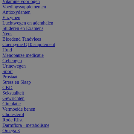
Vitamine voor ogen
Voedingssupplementen
Antioxydanten
Enzymen
Luchtwegen en ademhalen
Studeren en Examens
Neus
Bloedend Tandvlees
Coenzyme Q10 supplement
Huid
Menopauze medicatie
Geheugen
Urinewegen
Sport
Prostaat
Stress en Slaap
CBD
Seksualiteit
Gewrichten
Circulatie
Vermoeide benen
Cholesterol
Rode Rijst
Darmflora - metabolisme
Omega 3