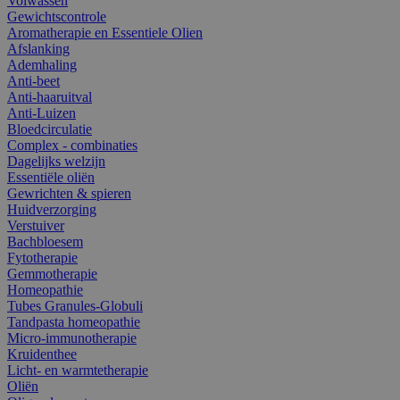
Volwassen
Gewichtscontrole
Aromatherapie en Essentiele Olien
Afslanking
Ademhaling
Anti-beet
Anti-haaruitval
Anti-Luizen
Bloedcirculatie
Complex - combinaties
Dagelijks welzijn
Essentiële oliën
Gewrichten & spieren
Huidverzorging
Verstuiver
Bachbloesem
Fytotherapie
Gemmotherapie
Homeopathie
Tubes Granules-Globuli
Tandpasta homeopathie
Micro-immunotherapie
Kruidenthee
Licht- en warmtetherapie
Oliën