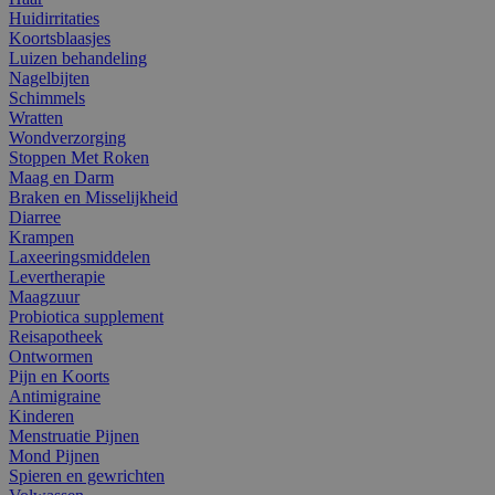
Huidirritaties
Koortsblaasjes
Luizen behandeling
Nagelbijten
Schimmels
Wratten
Wondverzorging
Stoppen Met Roken
Maag en Darm
Braken en Misselijkheid
Diarree
Krampen
Laxeeringsmiddelen
Levertherapie
Maagzuur
Probiotica supplement
Reisapotheek
Ontwormen
Pijn en Koorts
Antimigraine
Kinderen
Menstruatie Pijnen
Mond Pijnen
Spieren en gewrichten