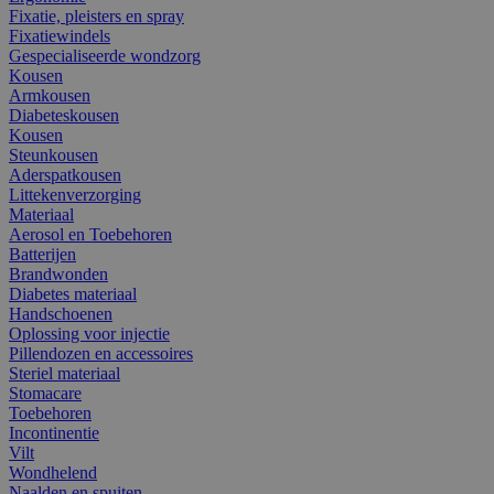
Fixatie, pleisters en spray
Fixatiewindels
Gespecialiseerde wondzorg
Kousen
Armkousen
Diabeteskousen
Kousen
Steunkousen
Aderspatkousen
Littekenverzorging
Materiaal
Aerosol en Toebehoren
Batterijen
Brandwonden
Diabetes materiaal
Handschoenen
Oplossing voor injectie
Pillendozen en accessoires
Steriel materiaal
Stomacare
Toebehoren
Incontinentie
Vilt
Wondhelend
Naalden en spuiten