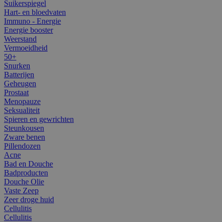
Suikerspiegel
Hart- en bloedvaten
Immuno - Energie
Energie booster
Weerstand
Vermoeidheid
50+
Snurken
Batterijen
Geheugen
Prostaat
Menopauze
Seksualiteit
Spieren en gewrichten
Steunkousen
Zware benen
Pillendozen
Acne
Bad en Douche
Badproducten
Douche Olie
Vaste Zeep
Zeer droge huid
Cellulitis
Cellulitis