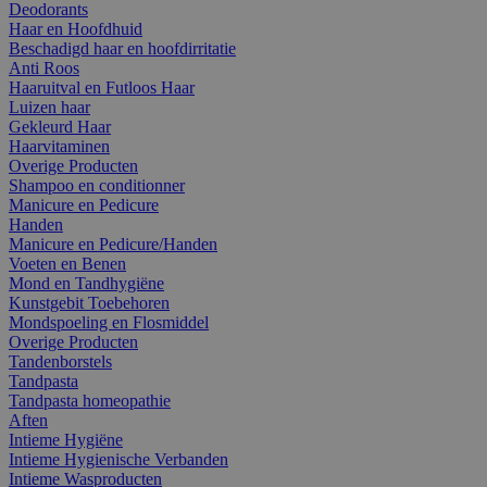
Deodorants
Haar en Hoofdhuid
Beschadigd haar en hoofdirritatie
Anti Roos
Haaruitval en Futloos Haar
Luizen haar
Gekleurd Haar
Haarvitaminen
Overige Producten
Shampoo en conditionner
Manicure en Pedicure
Handen
Manicure en Pedicure/Handen
Voeten en Benen
Mond en Tandhygiëne
Kunstgebit Toebehoren
Mondspoeling en Flosmiddel
Overige Producten
Tandenborstels
Tandpasta
Tandpasta homeopathie
Aften
Intieme Hygiëne
Intieme Hygienische Verbanden
Intieme Wasproducten