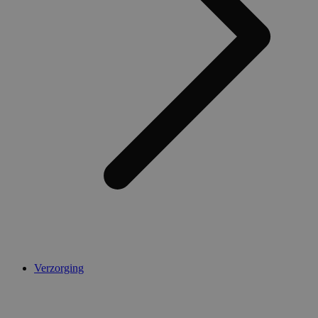
AWSALBCORS
1 week
Amazon.com Inc.
widget-
mediator.zopim.com
CookieScriptConsent
5 maanden 4
CookieScript
weken
.medibib.nl
Verzorging
Aanbieder