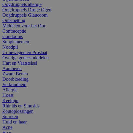
Oogdruppels allergie
Oogdruppels Droge Ogen
Oogdruppels Glaucoom
Ontsmetting
Middelen voor het Oor
Contraceptie
Condooms
Supplementen
Noodpil
Urinewegen en Prostaat
Overige geneesmiddelen
Hart en Vaatstelsel
Aambeien
Zware Benen
Doorbloeding
Verkoudheid
Allergie
Hoest
Keelpijn
Rhinitis en Sinusitis
Zoutoplossingen
Snurken
Huid en haar
Acne
Haar