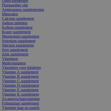
Oligo-elementen
Plantaardige olie
Aminozuren supplementen
Mineralen
Calcium supplement
Jodium tabletten
Kalium supplement
Koper supplement
Magnesium supplement
Selenium supplement
Silicium supplement
Ijzer supplement
Zink supplement
Vitaminen
Multivitaminen
Vitaminen voor kinderen
Vitamine A supplement
Vitamine B supplement
Vitamine C supplement
Vitamine D supplement
Vitamine E supplement
Vitamine K supplement
Zwangerschapsvitamine
Foliumzuur supplement
Vitamine haar en nagels