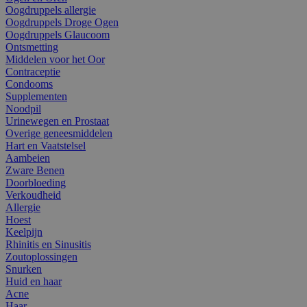
Oogdruppels allergie
Oogdruppels Droge Ogen
Oogdruppels Glaucoom
Ontsmetting
Middelen voor het Oor
Contraceptie
Condooms
Supplementen
Noodpil
Urinewegen en Prostaat
Overige geneesmiddelen
Hart en Vaatstelsel
Aambeien
Zware Benen
Doorbloeding
Verkoudheid
Allergie
Hoest
Keelpijn
Rhinitis en Sinusitis
Zoutoplossingen
Snurken
Huid en haar
Acne
Haar