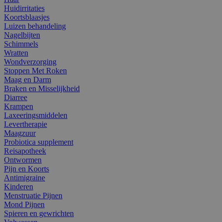
Huidirritaties
Koortsblaasjes
Luizen behandeling
Nagelbijten
Schimmels
Wratten
Wondverzorging
Stoppen Met Roken
Maag en Darm
Braken en Misselijkheid
Diarree
Krampen
Laxeeringsmiddelen
Levertherapie
Maagzuur
Probiotica supplement
Reisapotheek
Ontwormen
Pijn en Koorts
Antimigraine
Kinderen
Menstruatie Pijnen
Mond Pijnen
Spieren en gewrichten