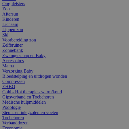
Oogpleisters
Zon
Aftersun
Kinderen
Lichaam
Lippen zon
Ski
Voorbereiding zon
Zelfbruiner
Zonnebank
Zwangerschap en Baby
Accessoires
Mama
Verzorging Baby
Bloedstelping en uitdrogen wonden
Compressen
EHBO
Cold - Hot therapie - warm/koud
Gipsverband en Toebehoren
Medische hulpmiddelen
Podologie
Steun- en inlegzolen en voeten
Toebehoren
Verbanddozen
Ergonomie