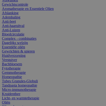
Volwassen
Gewichtscontrole
Aromatherapie en Essentiele Olien
Afslanking
Ademhaling
Anti-beet
Anti-haaruitval
Anti-Luizen
Bloedcirculatie
Complex - combinaties
Dagelijks welzijn
Essentiële oliën
Gewrichten & spieren
Huidverzorging
Verstuiver
Bachbloesem
Fytotherapie
Gemmotherapie
Homeopathie
Tubes Granules-Globuli
Tandpasta homeopathie
Micro-immunotherapie
Kruidenthee
Licht- en warmtetherapie
Oliën