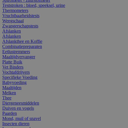
Spirometer - zuurstofmeter
Teststroken : bloed, speeksel, urine
Thermometers
Vruchtbaarheidstests
Weegschaal
Zwangerschapstests
Afslanken
Afslanken
Afslankthee en Koffie
Combinatiepreparaten
Eetlustremmers
Maaltijdvervanger
Platte Buik
Vet Binders
Vochtafdrijvers
Specifieke Voeding
Babyvoeding
Maaltijden
Melken
Thee
Diergeneesmiddelen
Duiven en vogels
Paarden
Mond, muil of snavel
Insecten dieren