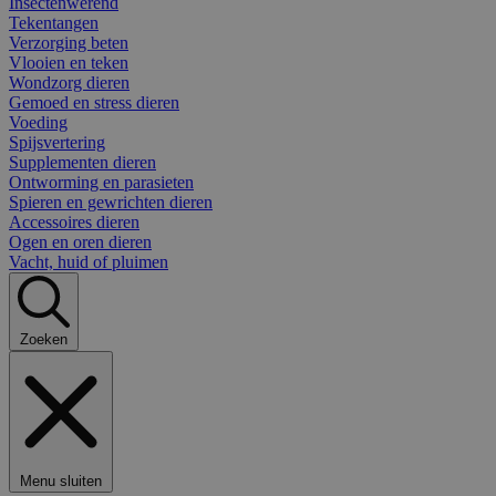
Insectenwerend
Tekentangen
Verzorging beten
Vlooien en teken
Wondzorg dieren
Gemoed en stress dieren
Voeding
Spijsvertering
Supplementen dieren
Ontworming en parasieten
Spieren en gewrichten dieren
Accessoires dieren
Ogen en oren dieren
Vacht, huid of pluimen
Zoeken
Menu sluiten