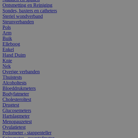
Ontsmetting en Reiniging
Sondes, baxters en catheters
Steriel wondverband
Steunverbanden
Pols
Arm
Buik
Elleboog
Enkel
Hand Duim
Knie
Nek
Overige verbanden
Thuistests
Alcoholtests
Bloeddrukmeters
Bodyfatmeter
Cholesteroltest
Drugtest
Glucosemeters
Hartslagmeter
Menopauzetest
Ovulatietest
Pedometer - stappenteller