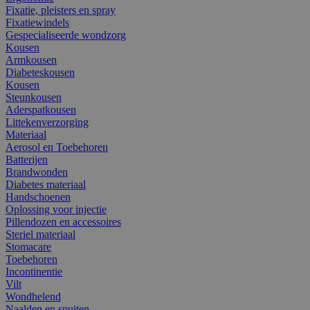
Fixatie, pleisters en spray
Fixatiewindels
Gespecialiseerde wondzorg
Kousen
Armkousen
Diabeteskousen
Kousen
Steunkousen
Aderspatkousen
Littekenverzorging
Materiaal
Aerosol en Toebehoren
Batterijen
Brandwonden
Diabetes materiaal
Handschoenen
Oplossing voor injectie
Pillendozen en accessoires
Steriel materiaal
Stomacare
Toebehoren
Incontinentie
Vilt
Wondhelend
Naalden en spuiten