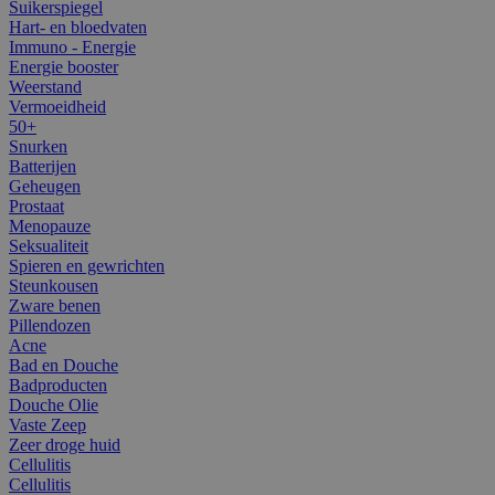
Suikerspiegel
Hart- en bloedvaten
Immuno - Energie
Energie booster
Weerstand
Vermoeidheid
50+
Snurken
Batterijen
Geheugen
Prostaat
Menopauze
Seksualiteit
Spieren en gewrichten
Steunkousen
Zware benen
Pillendozen
Acne
Bad en Douche
Badproducten
Douche Olie
Vaste Zeep
Zeer droge huid
Cellulitis
Cellulitis