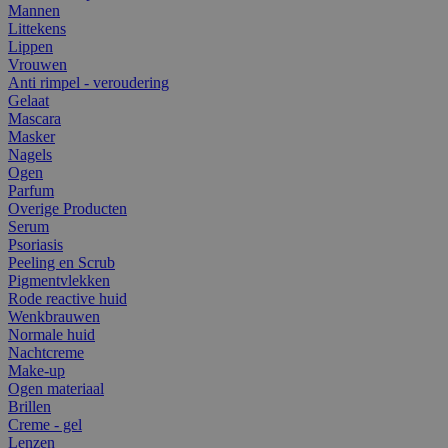
Mannen
Littekens
Lippen
Vrouwen
Anti rimpel - veroudering
Gelaat
Mascara
Masker
Nagels
Ogen
Parfum
Overige Producten
Serum
Psoriasis
Peeling en Scrub
Pigmentvlekken
Rode reactive huid
Wenkbrauwen
Normale huid
Nachtcreme
Make-up
Ogen materiaal
Brillen
Creme - gel
Lenzen