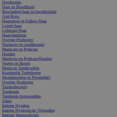
Deodorants
Haar en Hoofdhuid
Beschadigd haar en hoofdirritatie
Anti Roos
Haaruitval en Futloos Haar
Luizen haar
Gekleurd Haar
Haarvitaminen
Overige Producten
Shampoo en conditionner
Manicure en Pedicure
Handen
Manicure en Pedicure/Handen
Voeten en Benen
Mond en Tandhygiëne
Kunstgebit Toebehoren
Mondspoeling en Flosmiddel
Overige Producten
Tandenborstels
Tandpasta
Tandpasta homeopathie
Aften
Intieme Hygiëne
Intieme Hygienische Verbanden
Intieme Wasproducten