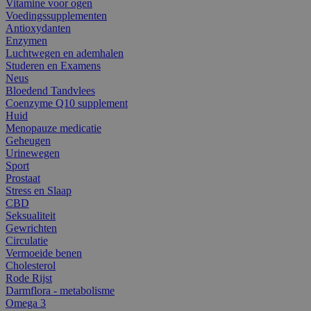
Vitamine voor ogen
Voedingssupplementen
Antioxydanten
Enzymen
Luchtwegen en ademhalen
Studeren en Examens
Neus
Bloedend Tandvlees
Coenzyme Q10 supplement
Huid
Menopauze medicatie
Geheugen
Urinewegen
Sport
Prostaat
Stress en Slaap
CBD
Seksualiteit
Gewrichten
Circulatie
Vermoeide benen
Cholesterol
Rode Rijst
Darmflora - metabolisme
Omega 3