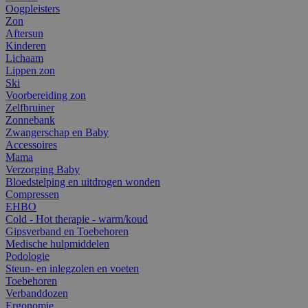
Oogpleisters
Zon
Aftersun
Kinderen
Lichaam
Lippen zon
Ski
Voorbereiding zon
Zelfbruiner
Zonnebank
Zwangerschap en Baby
Accessoires
Mama
Verzorging Baby
Bloedstelping en uitdrogen wonden
Compressen
EHBO
Cold - Hot therapie - warm/koud
Gipsverband en Toebehoren
Medische hulpmiddelen
Podologie
Steun- en inlegzolen en voeten
Toebehoren
Verbanddozen
Ergonomie