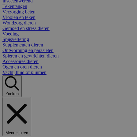
Insectenwerend
Tekentangen
Verzorging beten
Vlooien en teken
Wondzorg dieren
Gemoed en stress dieren
Voeding
Spijsvertering
Supplementen dieren
Ontworming en parasieten
Spieren en gewrichten dieren
Accessoires dieren
Ogen en oren dieren
Vacht, huid of pluimen
Zoeken
Menu sluiten