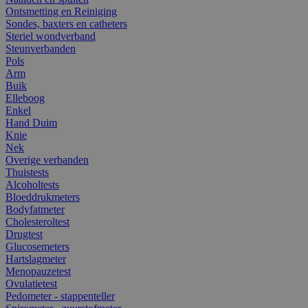
Ontsmetting en Reiniging
Sondes, baxters en catheters
Steriel wondverband
Steunverbanden
Pols
Arm
Buik
Elleboog
Enkel
Hand Duim
Knie
Nek
Overige verbanden
Thuistests
Alcoholtests
Bloeddrukmeters
Bodyfatmeter
Cholesteroltest
Drugtest
Glucosemeters
Hartslagmeter
Menopauzetest
Ovulatietest
Pedometer - stappenteller