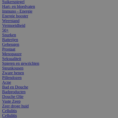
Suikerspiegel
Hart- en bloedvaten
Immuno - Energie
Energie booster
Weerstand
Vermoeidheid
50+
Snurken
Batterijen
Geheugen
Prostaat
Menopauze
Seksualiteit
Spieren en gewrichten
Steunkousen
Zware benen
Pillendozen
Acne
Bad en Douche
Badproducten
Douche Olie
Vaste Zeep
Zeer droge huid
Cellulitis
Cellulitis