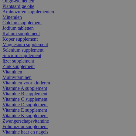
Oligo-elementen
Plantaardige olie
Aminozuren supplementen
Mineralen
Calcium supplement
Jodium tabletten
Kalium supplement
Koper supplement
Magnesium supplement
Selenium supplement
Silicium supplement
Ijzer supplement
Zink supplement
Vitaminen
Multivitaminen
Vitaminen voor kinderen
Vitamine A supplement
Vitamine B supplement
Vitamine C supplement
Vitamine D supplement
Vitamine E supplement
Vitamine K supplement
Zwangerschapsvitamine
Foliumzuur supplement
Vitamine haar en nagels