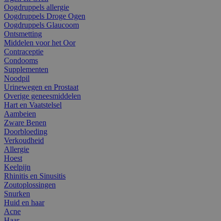
Oogdruppels allergie
Oogdruppels Droge Ogen
Oogdruppels Glaucoom
Ontsmetting
Middelen voor het Oor
Contraceptie
Condooms
Supplementen
Noodpil
Urinewegen en Prostaat
Overige geneesmiddelen
Hart en Vaatstelsel
Aambeien
Zware Benen
Doorbloeding
Verkoudheid
Allergie
Hoest
Keelpijn
Rhinitis en Sinusitis
Zoutoplossingen
Snurken
Huid en haar
Acne
Haar