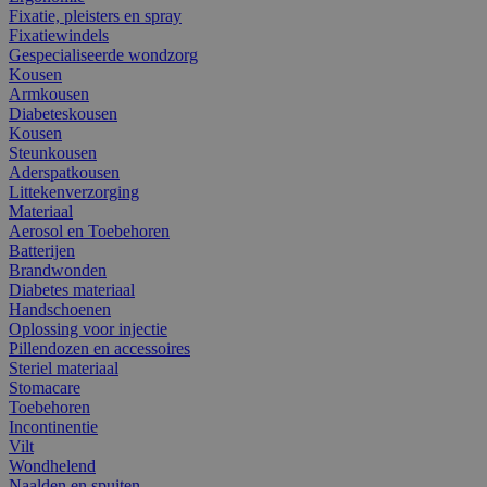
Fixatie, pleisters en spray
Fixatiewindels
Gespecialiseerde wondzorg
Kousen
Armkousen
Diabeteskousen
Kousen
Steunkousen
Aderspatkousen
Littekenverzorging
Materiaal
Aerosol en Toebehoren
Batterijen
Brandwonden
Diabetes materiaal
Handschoenen
Oplossing voor injectie
Pillendozen en accessoires
Steriel materiaal
Stomacare
Toebehoren
Incontinentie
Vilt
Wondhelend
Naalden en spuiten