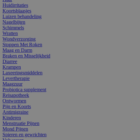
Huidirritaties
Koortsblaasjes
Luizen behandeling
Nagelbijten
Schimmels
Wratten
Wondverzorging
Stoppen Met Roken
Maag en Darm
Braken en Misselijkheid
Diarree
Krampen
Laxeeringsmiddelen
Levertherapie
Maagzuur
Probiotica supplement
Reisapotheek
Ontwormen
Pijn en Koorts
Antimigraine
Kinderen
Menstruatie Pijnen
Mond Pijnen
Spieren en gewrichten