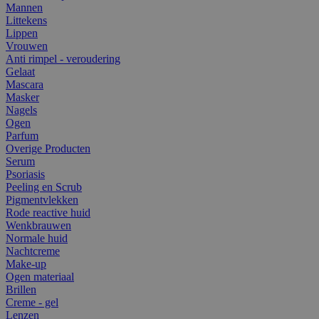
Mannen
Littekens
Lippen
Vrouwen
Anti rimpel - veroudering
Gelaat
Mascara
Masker
Nagels
Ogen
Parfum
Overige Producten
Serum
Psoriasis
Peeling en Scrub
Pigmentvlekken
Rode reactive huid
Wenkbrauwen
Normale huid
Nachtcreme
Make-up
Ogen materiaal
Brillen
Creme - gel
Lenzen