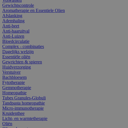
Volwassen
Gewichtscontrole
Aromatherapie en Essentiele Olien
Afslanking
Ademhaling
Anti-beet
Anti-haaruitval
Anti-Luizen
Bloedcirculatie
Complex - combinaties
Dagelijks welzijn
Essentiële oliën
Gewrichten & spieren
Huidverzorging
Verstuiver
Bachbloesem
Fytotherapie
Gemmotherapie
Homeopathie
Tubes Granules-Globuli
Tandpasta homeopathie
Micro-immunotherapie
Kruidenthee
Licht- en warmtetherapie
Oliën