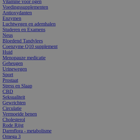
Vitamine voor ogen
Voedingssupplementen
Antioxydanten
Enzymen
Luchtwegen en ademhalen
Studeren en Examens
Neus
Bloedend Tandvlees
Coenzyme Q10 supplement
Huid
Menopauze medicatie
Geheugen
Urinewegen
Sport
Prostaat
Stress en Slaap
CBD
Seksualiteit
Gewrichten
Circulatie
Vermoeide benen
Cholesterol
Rode Rijst
Darmflora - metabolisme
Omega 3