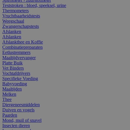
Spirometer - zuurstofmeter
Teststroken : bloed, speeksel, urine
Thermometers
Vruchtbaarheidstests
Weegschaal
Zwangerschapstests
Afslanken
Afslanken
Afslankthee en Koffie
Combinatiepreparaten
Eetlustremmers
Maaltijdvervanger
Platte Buik
Vet Binders
Vochtafdrijvers
Specifieke Voeding
Babyvoeding
Maaltijden
Melken
Thee
Diergeneesmiddelen
Duiven en vogels
Paarden
Mond, muil of snavel
Insecten dieren