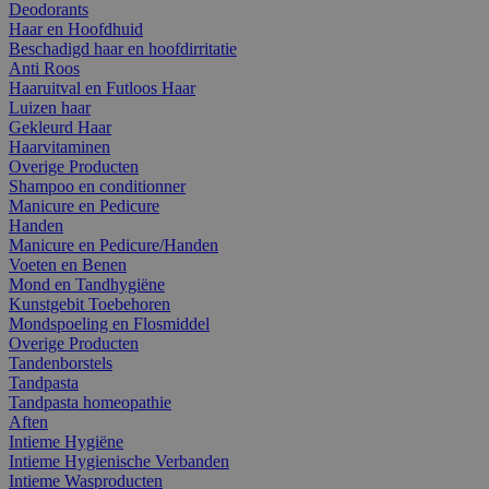
Deodorants
Haar en Hoofdhuid
Beschadigd haar en hoofdirritatie
Anti Roos
Haaruitval en Futloos Haar
Luizen haar
Gekleurd Haar
Haarvitaminen
Overige Producten
Shampoo en conditionner
Manicure en Pedicure
Handen
Manicure en Pedicure/Handen
Voeten en Benen
Mond en Tandhygiëne
Kunstgebit Toebehoren
Mondspoeling en Flosmiddel
Overige Producten
Tandenborstels
Tandpasta
Tandpasta homeopathie
Aften
Intieme Hygiëne
Intieme Hygienische Verbanden
Intieme Wasproducten