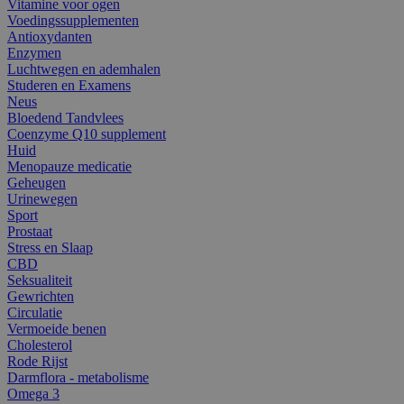
Vitamine voor ogen
Voedingssupplementen
Antioxydanten
Enzymen
Luchtwegen en ademhalen
Studeren en Examens
Neus
Bloedend Tandvlees
Coenzyme Q10 supplement
Huid
Menopauze medicatie
Geheugen
Urinewegen
Sport
Prostaat
Stress en Slaap
CBD
Seksualiteit
Gewrichten
Circulatie
Vermoeide benen
Cholesterol
Rode Rijst
Darmflora - metabolisme
Omega 3