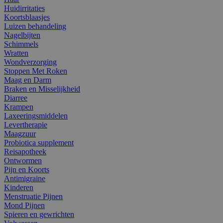
Huidirritaties
Koortsblaasjes
Luizen behandeling
Nagelbijten
Schimmels
Wratten
Wondverzorging
Stoppen Met Roken
Maag en Darm
Braken en Misselijkheid
Diarree
Krampen
Laxeeringsmiddelen
Levertherapie
Maagzuur
Probiotica supplement
Reisapotheek
Ontwormen
Pijn en Koorts
Antimigraine
Kinderen
Menstruatie Pijnen
Mond Pijnen
Spieren en gewrichten