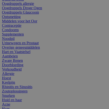
Oogdruppels allergie
Oogdruppels Droge Ogen
Oogdruppels Glaucoom
Ontsmetting
Middelen voor het Oor
Contraceptie
Condooms
Supplementen
Noodpil
Urinewegen en Prostaat
Overige geneesmiddelen
Hart en Vaatstelsel
Aambeien
Zware Benen
Doorbloeding
Verkoudheid
Allergie
Hoest
Keelpijn
Rhinitis en Sinusitis
Zoutoplossingen
Snurken
Huid en haar
Acne
Haar