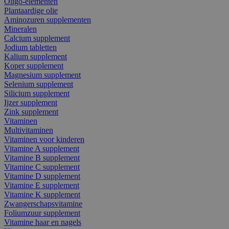
Oligo-elementen
Plantaardige olie
Aminozuren supplementen
Mineralen
Calcium supplement
Jodium tabletten
Kalium supplement
Koper supplement
Magnesium supplement
Selenium supplement
Silicium supplement
Ijzer supplement
Zink supplement
Vitaminen
Multivitaminen
Vitaminen voor kinderen
Vitamine A supplement
Vitamine B supplement
Vitamine C supplement
Vitamine D supplement
Vitamine E supplement
Vitamine K supplement
Zwangerschapsvitamine
Foliumzuur supplement
Vitamine haar en nagels