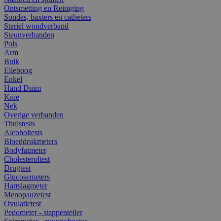
Ontsmetting en Reiniging
Sondes, baxters en catheters
Steriel wondverband
Steunverbanden
Pols
Arm
Buik
Elleboog
Enkel
Hand Duim
Knie
Nek
Overige verbanden
Thuistests
Alcoholtests
Bloeddrukmeters
Bodyfatmeter
Cholesteroltest
Drugtest
Glucosemeters
Hartslagmeter
Menopauzetest
Ovulatietest
Pedometer - stappenteller