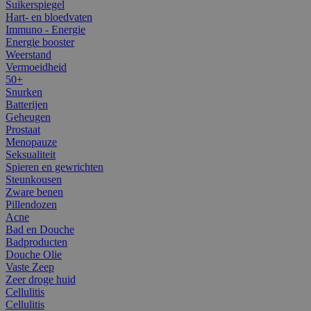
Suikerspiegel
Hart- en bloedvaten
Immuno - Energie
Energie booster
Weerstand
Vermoeidheid
50+
Snurken
Batterijen
Geheugen
Prostaat
Menopauze
Seksualiteit
Spieren en gewrichten
Steunkousen
Zware benen
Pillendozen
Acne
Bad en Douche
Badproducten
Douche Olie
Vaste Zeep
Zeer droge huid
Cellulitis
Cellulitis