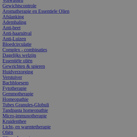
Volwassen
Gewichtscontrole
Aromatherapie en Essentiele Olien
Afslanking
Ademhaling
Anti-beet
Anti-haaruitval
Anti-Luizen
Bloedcirculatie
Complex - combinaties
Dagelijks welzijn
Essentiële oliën
Gewrichten & spieren
Huidverzorging
Verstuiver
Bachbloesem
Fytotherapie
Gemmotherapie
Homeopathie
Tubes Granules-Globuli
Tandpasta homeopathie
Micro-immunotherapie
Kruidenthee
Licht- en warmtetherapie
Oliën