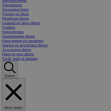
Insectenwerend
Tekentangen
Verzorging beten
Vlooien en teken
Wondzorg dieren
Gemoed en stress dieren
Voeding
Spijsvertering
Supplementen dieren
Ontworming en parasieten
Spieren en gewrichten dieren
Accessoires dieren
Ogen en oren dieren
Vacht, huid of pluimen
Zoeken
Menu sluiten