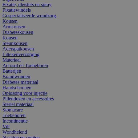
Fixatie, pleisters en spray
Fixatiewindels
Gespecialiseerde wondzorg
Kousen
Armkousen
Diabeteskousen
Kousen
Steunkousen
Aderspatkousen
Littekenverzorging
Materiaal
Aerosol en Toebehoren
Batterijen
Brandwonden
Diabetes materiaal
Handschoenen
Oplossing voor injectie
Pillendozen en accessoires
Steriel materiaal
Stomacare
Toebehoren
Incontinentie
Vilt
Wondhelend
Naalden en spuiten