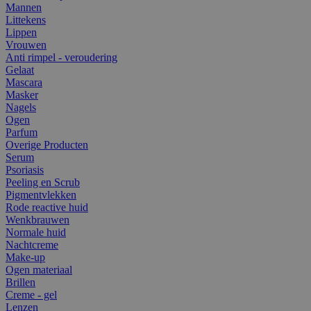
Mannen
Littekens
Lippen
Vrouwen
Anti rimpel - veroudering
Gelaat
Mascara
Masker
Nagels
Ogen
Parfum
Overige Producten
Serum
Psoriasis
Peeling en Scrub
Pigmentvlekken
Rode reactive huid
Wenkbrauwen
Normale huid
Nachtcreme
Make-up
Ogen materiaal
Brillen
Creme - gel
Lenzen