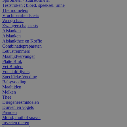
Spirometer - zuurstofmeter
Teststroken : bloed, speeksel, urine
Thermometers
Vruchtbaarheidstests
Weegschaal
Zwangerschapstests
Afslanken
Afslanken
Afslankthee en Koffie
Combinatiepreparaten
Eetlustremmers
Maaltijdvervanger
Platte Buik
Vet Binders
Vochtafdrijvers
Specifieke Voeding
Babyvoeding
Maaltijden
Melken
Thee
Diergeneesmiddelen
Duiven en vogels
Paarden
Mond, muil of snavel
Insecten dieren