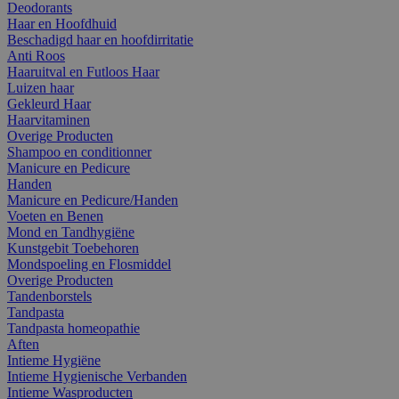
Deodorants
Haar en Hoofdhuid
Beschadigd haar en hoofdirritatie
Anti Roos
Haaruitval en Futloos Haar
Luizen haar
Gekleurd Haar
Haarvitaminen
Overige Producten
Shampoo en conditionner
Manicure en Pedicure
Handen
Manicure en Pedicure/Handen
Voeten en Benen
Mond en Tandhygiëne
Kunstgebit Toebehoren
Mondspoeling en Flosmiddel
Overige Producten
Tandenborstels
Tandpasta
Tandpasta homeopathie
Aften
Intieme Hygiëne
Intieme Hygienische Verbanden
Intieme Wasproducten