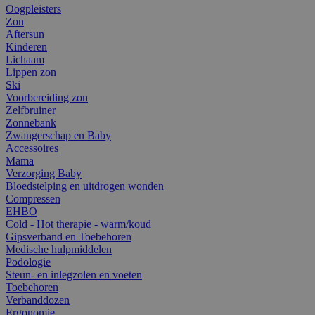
Oogpleisters
Zon
Aftersun
Kinderen
Lichaam
Lippen zon
Ski
Voorbereiding zon
Zelfbruiner
Zonnebank
Zwangerschap en Baby
Accessoires
Mama
Verzorging Baby
Bloedstelping en uitdrogen wonden
Compressen
EHBO
Cold - Hot therapie - warm/koud
Gipsverband en Toebehoren
Medische hulpmiddelen
Podologie
Steun- en inlegzolen en voeten
Toebehoren
Verbanddozen
Ergonomie