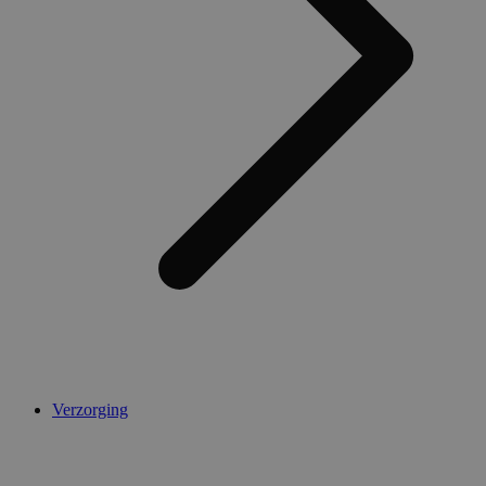
AWSALBCORS
1 week
Amazon.com Inc.
widget-
mediator.zopim.com
CookieScriptConsent
5 maanden 4
CookieScript
weken
.medibib.nl
Verzorging
Aanbieder