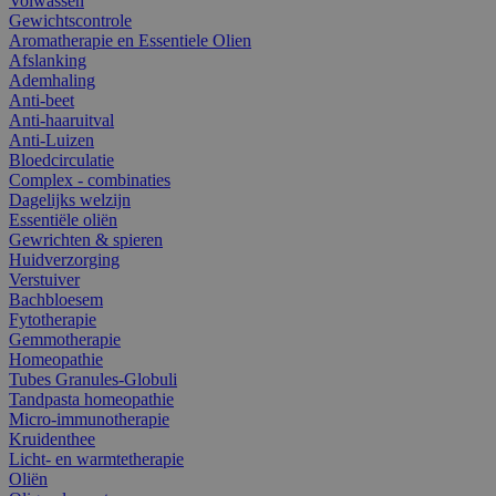
Volwassen
Gewichtscontrole
Aromatherapie en Essentiele Olien
Afslanking
Ademhaling
Anti-beet
Anti-haaruitval
Anti-Luizen
Bloedcirculatie
Complex - combinaties
Dagelijks welzijn
Essentiële oliën
Gewrichten & spieren
Huidverzorging
Verstuiver
Bachbloesem
Fytotherapie
Gemmotherapie
Homeopathie
Tubes Granules-Globuli
Tandpasta homeopathie
Micro-immunotherapie
Kruidenthee
Licht- en warmtetherapie
Oliën