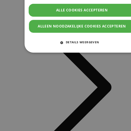
ALLE COOKIES ACCEPTEREN
ALLEEN NOODZAKELIJKE COOKIES ACCEPTEREN
DETAILS WEERGEVEN
STRIKT NOODZAKELIJKE COOKIES
PRESTATIE COOKIES
TARGETING COOKIES
FUNCTIONELE COOKIES
Strikt noodzakelijke cookies
Prestatie cookies