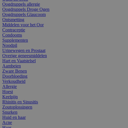
Oogdruppels allergie
Oogdruppels Droge Ogen
Oogdruppels Glaucoom
Ontsmetting
Middelen voor het Oor
Contraceptie
Condooms
Supplementen
Noodpil
Urinewegen en Prostaat
Overige geneesmiddelen
Hart en Vaatstelsel
Aambeien
Zware Benen
Doorbloeding
Verkoudheid
Allergie
Hoest
Keelpijn
Rhinitis en Sinusitis
Zoutoplossingen
Snurken
Huid en haar
Acne
Haar