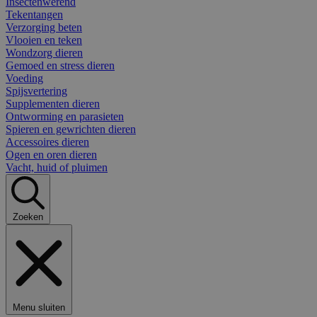
Insectenwerend
Tekentangen
Verzorging beten
Vlooien en teken
Wondzorg dieren
Gemoed en stress dieren
Voeding
Spijsvertering
Supplementen dieren
Ontworming en parasieten
Spieren en gewrichten dieren
Accessoires dieren
Ogen en oren dieren
Vacht, huid of pluimen
Zoeken
Menu sluiten