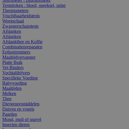
Spirometer - zuurstofmeter
Teststroken : bloed, speeksel, urine
Thermometers
Vruchtbaarheidstests
Weegschaal
Zwangerschapstests
Afslanken
Afslanken
Afslankthee en Koffie
Combinatiepreparaten
Eetlustremmers
Maaltijdvervanger
Platte Buik
Vet Binders
Vochtafdrijvers
Specifieke Voeding
Babyvoeding
Maaltijden
Melken
Thee
Diergeneesmiddelen
Duiven en vogels
Paarden
Mond, muil of snavel
Insecten dieren