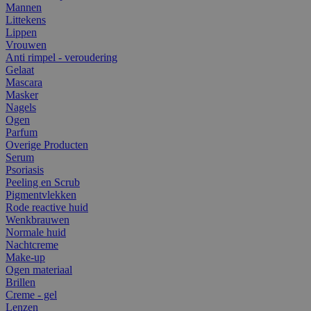
Mannen
Littekens
Lippen
Vrouwen
Anti rimpel - veroudering
Gelaat
Mascara
Masker
Nagels
Ogen
Parfum
Overige Producten
Serum
Psoriasis
Peeling en Scrub
Pigmentvlekken
Rode reactive huid
Wenkbrauwen
Normale huid
Nachtcreme
Make-up
Ogen materiaal
Brillen
Creme - gel
Lenzen