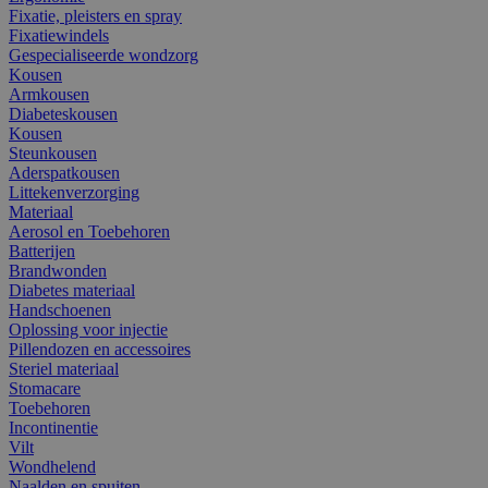
Fixatie, pleisters en spray
Fixatiewindels
Gespecialiseerde wondzorg
Kousen
Armkousen
Diabeteskousen
Kousen
Steunkousen
Aderspatkousen
Littekenverzorging
Materiaal
Aerosol en Toebehoren
Batterijen
Brandwonden
Diabetes materiaal
Handschoenen
Oplossing voor injectie
Pillendozen en accessoires
Steriel materiaal
Stomacare
Toebehoren
Incontinentie
Vilt
Wondhelend
Naalden en spuiten