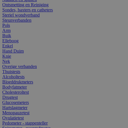
Ontsmetting en Reiniging
Sondes, baxters en catheters
Steriel wondverband
Steunverbanden
Pols
Arm
Buik
Elleboog
Enkel
Hand Duim
Knie
Nek
Overige verbanden
Thuistests
Alcoholtests
Bloeddrukmeters
Bodyfatmeter
Cholesteroltest
Drugtest
Glucosemeters
Hartslagmeter
Menopauzetest
Ovulatietest
Pedometer - stappenteller