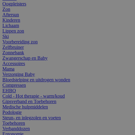
Oogpleisters
Zon
Aftersun
Kinderen
Lichaam
Lippen zon
Ski
Voorbereiding zon
Zelfbruiner
Zonnebank
Zwangerschap en Baby
Accessoires
Mama
Verzorging Baby
Bloedstelping en uitdrogen wonden
Compressen
EHBO
Cold - Hot therapie - warm/koud
Gipsverband en Toebehoren
Medische hulpmiddelen
Podologie
Steun- en inlegzolen en voeten
Toebehoren
Verbanddozen
Ergonomie