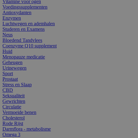
Vitamine voor ogen
Voedingssupplementen
Antioxydanten
Enzymen
Luchtwegen en ademhalen
Studeren en Examens
Neus
Bloedend Tandvlees
Coenzyme Q10 supplement
Huid
Menopauze medicatie
Geheugen
Urinewegen
Sport
Prostaat
Stress en Slaap
CBD
Seksualiteit
Gewrichten
Circulatie
Vermoeide benen
Cholesterol
Rode Rijst
Darmflora - metabolisme
Omega 3