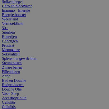
Suikerspiegel
Hart- en bloedvaten
Immuno - Energie
Energie booster
Weerstand
Vermoeidheid
50+
Snurken
Batterijen
Geheugen
Prostaat
Menopauze
Seksualiteit
Spieren en gewrichten
Steunkousen
Zware benen
Pillendozen
Acne
Bad en Douche
Badproducten
Douche Olie
Vaste Zeep
Zeer droge huid
Cellulitis
Cellulitis