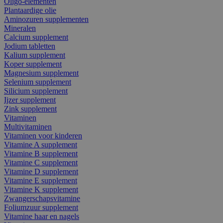
Oligo-elementen
Plantaardige olie
Aminozuren supplementen
Mineralen
Calcium supplement
Jodium tabletten
Kalium supplement
Koper supplement
Magnesium supplement
Selenium supplement
Silicium supplement
Ijzer supplement
Zink supplement
Vitaminen
Multivitaminen
Vitaminen voor kinderen
Vitamine A supplement
Vitamine B supplement
Vitamine C supplement
Vitamine D supplement
Vitamine E supplement
Vitamine K supplement
Zwangerschapsvitamine
Foliumzuur supplement
Vitamine haar en nagels