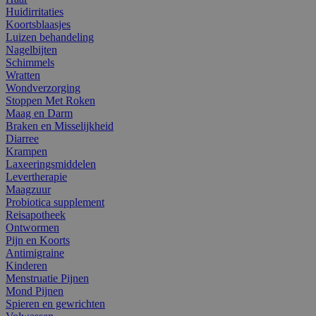
Huidirritaties
Koortsblaasjes
Luizen behandeling
Nagelbijten
Schimmels
Wratten
Wondverzorging
Stoppen Met Roken
Maag en Darm
Braken en Misselijkheid
Diarree
Krampen
Laxeeringsmiddelen
Levertherapie
Maagzuur
Probiotica supplement
Reisapotheek
Ontwormen
Pijn en Koorts
Antimigraine
Kinderen
Menstruatie Pijnen
Mond Pijnen
Spieren en gewrichten