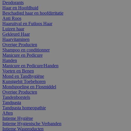
Deodorants
Haar en Hoofdhuid
Beschadigd haar en hoofdirritatie
Anti Roos
Haaruitval en Futloos Haar
Luizen haar
Gekleurd Haar
Haarvitaminen
Overige Producten
Shampoo en conditionner
Manicure en Pedicure
Handen
Manicure en Pedicure/Handen
Voeten en Benen
Mond en Tandhygiëne
Kunstgebit Toebehoren
Mondspoeling en Flosmiddel
Overige Producten
Tandenborstels
Tandpasta
Tandpasta homeopathie
Aften
Intieme Hygiëne
Intieme Hygienische Verbanden
Intieme Wasproducten