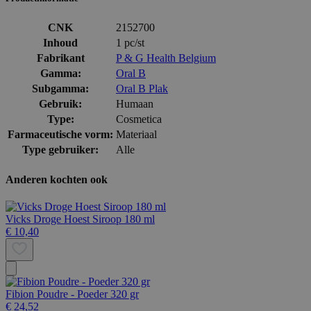
CNK
2152700
Inhoud
1 pc/st
Fabrikant
P & G Health Belgium
Gamma:
Oral B
Subgamma:
Oral B Plak
Gebruik:
Humaan
Type:
Cosmetica
Farmaceutische vorm:
Materiaal
Type gebruiker:
Alle
Anderen kochten ook
Vicks Droge Hoest Siroop 180 ml
€ 10,40
Fibion Poudre - Poeder 320 gr
€ 24,52