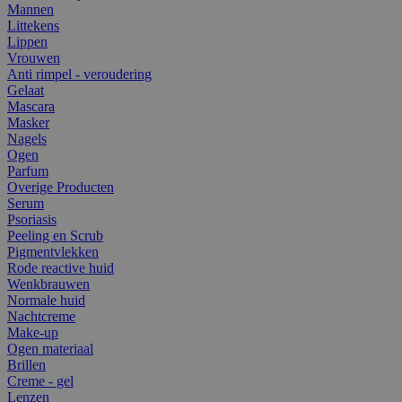
Mannen
Littekens
Lippen
Vrouwen
Anti rimpel - veroudering
Gelaat
Mascara
Masker
Nagels
Ogen
Parfum
Overige Producten
Serum
Psoriasis
Peeling en Scrub
Pigmentvlekken
Rode reactive huid
Wenkbrauwen
Normale huid
Nachtcreme
Make-up
Ogen materiaal
Brillen
Creme - gel
Lenzen