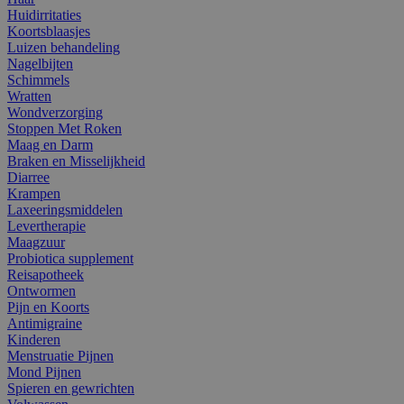
Huidirritaties
Koortsblaasjes
Luizen behandeling
Nagelbijten
Schimmels
Wratten
Wondverzorging
Stoppen Met Roken
Maag en Darm
Braken en Misselijkheid
Diarree
Krampen
Laxeeringsmiddelen
Levertherapie
Maagzuur
Probiotica supplement
Reisapotheek
Ontwormen
Pijn en Koorts
Antimigraine
Kinderen
Menstruatie Pijnen
Mond Pijnen
Spieren en gewrichten