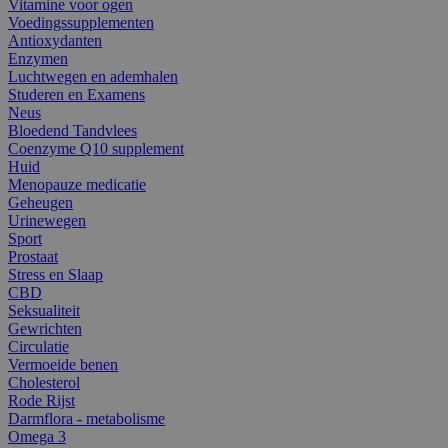
Vitamine voor ogen
Voedingssupplementen
Antioxydanten
Enzymen
Luchtwegen en ademhalen
Studeren en Examens
Neus
Bloedend Tandvlees
Coenzyme Q10 supplement
Huid
Menopauze medicatie
Geheugen
Urinewegen
Sport
Prostaat
Stress en Slaap
CBD
Seksualiteit
Gewrichten
Circulatie
Vermoeide benen
Cholesterol
Rode Rijst
Darmflora - metabolisme
Omega 3