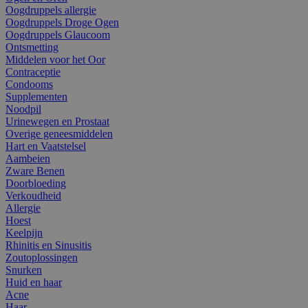
Oogdruppels allergie
Oogdruppels Droge Ogen
Oogdruppels Glaucoom
Ontsmetting
Middelen voor het Oor
Contraceptie
Condooms
Supplementen
Noodpil
Urinewegen en Prostaat
Overige geneesmiddelen
Hart en Vaatstelsel
Aambeien
Zware Benen
Doorbloeding
Verkoudheid
Allergie
Hoest
Keelpijn
Rhinitis en Sinusitis
Zoutoplossingen
Snurken
Huid en haar
Acne
Haar