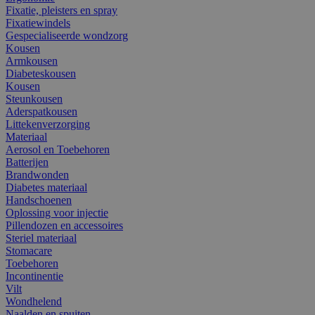
Fixatie, pleisters en spray
Fixatiewindels
Gespecialiseerde wondzorg
Kousen
Armkousen
Diabeteskousen
Kousen
Steunkousen
Aderspatkousen
Littekenverzorging
Materiaal
Aerosol en Toebehoren
Batterijen
Brandwonden
Diabetes materiaal
Handschoenen
Oplossing voor injectie
Pillendozen en accessoires
Steriel materiaal
Stomacare
Toebehoren
Incontinentie
Vilt
Wondhelend
Naalden en spuiten