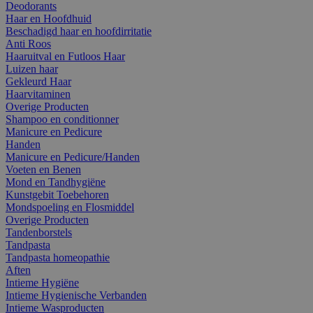
Deodorants
Haar en Hoofdhuid
Beschadigd haar en hoofdirritatie
Anti Roos
Haaruitval en Futloos Haar
Luizen haar
Gekleurd Haar
Haarvitaminen
Overige Producten
Shampoo en conditionner
Manicure en Pedicure
Handen
Manicure en Pedicure/Handen
Voeten en Benen
Mond en Tandhygiëne
Kunstgebit Toebehoren
Mondspoeling en Flosmiddel
Overige Producten
Tandenborstels
Tandpasta
Tandpasta homeopathie
Aften
Intieme Hygiëne
Intieme Hygienische Verbanden
Intieme Wasproducten