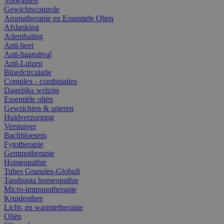
Volwassen
Gewichtscontrole
Aromatherapie en Essentiele Olien
Afslanking
Ademhaling
Anti-beet
Anti-haaruitval
Anti-Luizen
Bloedcirculatie
Complex - combinaties
Dagelijks welzijn
Essentiële oliën
Gewrichten & spieren
Huidverzorging
Verstuiver
Bachbloesem
Fytotherapie
Gemmotherapie
Homeopathie
Tubes Granules-Globuli
Tandpasta homeopathie
Micro-immunotherapie
Kruidenthee
Licht- en warmtetherapie
Oliën