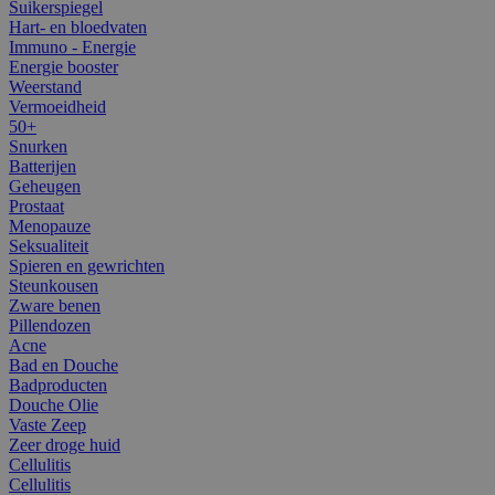
Suikerspiegel
Hart- en bloedvaten
Immuno - Energie
Energie booster
Weerstand
Vermoeidheid
50+
Snurken
Batterijen
Geheugen
Prostaat
Menopauze
Seksualiteit
Spieren en gewrichten
Steunkousen
Zware benen
Pillendozen
Acne
Bad en Douche
Badproducten
Douche Olie
Vaste Zeep
Zeer droge huid
Cellulitis
Cellulitis