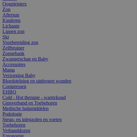
Oogpleisters
Zon
Aftersun
Kinderen
Lichaam
Lippen zon
Ski
Voorbereiding zon
Zelfbruiner
Zonnebank
Zwangerschap en Baby
Accessoires
Mama
Verzorging Baby
Bloedstelping en uitdrogen wonden
Compressen
EHBO
Cold - Hot therapie - warm/koud
Gipsverband en Toebehoren
Medische hulpmiddelen
Podologie
Steun- en inlegzolen en voeten
Toebehoren
Verbanddozen
Ergonomie