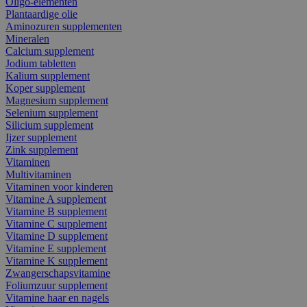
Oligo-elementen
Plantaardige olie
Aminozuren supplementen
Mineralen
Calcium supplement
Jodium tabletten
Kalium supplement
Koper supplement
Magnesium supplement
Selenium supplement
Silicium supplement
Ijzer supplement
Zink supplement
Vitaminen
Multivitaminen
Vitaminen voor kinderen
Vitamine A supplement
Vitamine B supplement
Vitamine C supplement
Vitamine D supplement
Vitamine E supplement
Vitamine K supplement
Zwangerschapsvitamine
Foliumzuur supplement
Vitamine haar en nagels