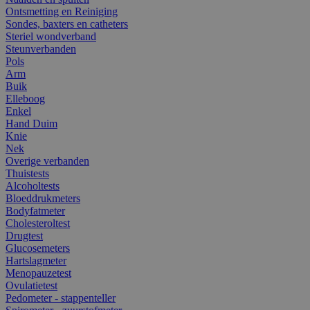
Ontsmetting en Reiniging
Sondes, baxters en catheters
Steriel wondverband
Steunverbanden
Pols
Arm
Buik
Elleboog
Enkel
Hand Duim
Knie
Nek
Overige verbanden
Thuistests
Alcoholtests
Bloeddrukmeters
Bodyfatmeter
Cholesteroltest
Drugtest
Glucosemeters
Hartslagmeter
Menopauzetest
Ovulatietest
Pedometer - stappenteller