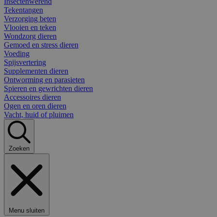
Insectenwerend
Tekentangen
Verzorging beten
Vlooien en teken
Wondzorg dieren
Gemoed en stress dieren
Voeding
Spijsvertering
Supplementen dieren
Ontworming en parasieten
Spieren en gewrichten dieren
Accessoires dieren
Ogen en oren dieren
Vacht, huid of pluimen
Zoeken
Menu sluiten