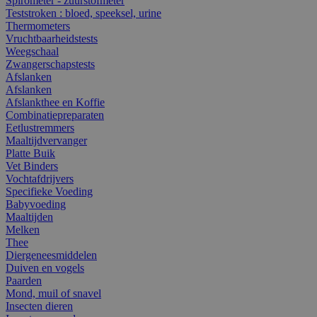
Spirometer - zuurstofmeter
Teststroken : bloed, speeksel, urine
Thermometers
Vruchtbaarheidstests
Weegschaal
Zwangerschapstests
Afslanken
Afslanken
Afslankthee en Koffie
Combinatiepreparaten
Eetlustremmers
Maaltijdvervanger
Platte Buik
Vet Binders
Vochtafdrijvers
Specifieke Voeding
Babyvoeding
Maaltijden
Melken
Thee
Diergeneesmiddelen
Duiven en vogels
Paarden
Mond, muil of snavel
Insecten dieren