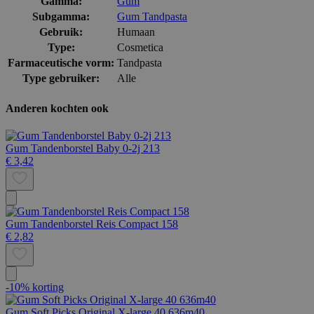
Gamma:
Gum
Subgamma:
Gum Tandpasta
Gebruik:
Humaan
Type:
Cosmetica
Farmaceutische vorm:
Tandpasta
Type gebruiker:
Alle
Anderen kochten ook
Gum Tandenborstel Baby 0-2j 213
€ 3,42
Gum Tandenborstel Reis Compact 158
€ 2,82
-10% korting
Gum Soft Picks Original X-large 40 636m40