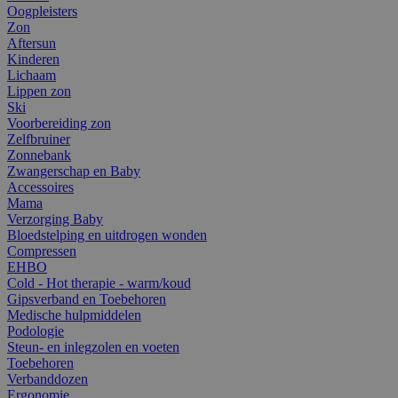
Oogpleisters
Zon
Aftersun
Kinderen
Lichaam
Lippen zon
Ski
Voorbereiding zon
Zelfbruiner
Zonnebank
Zwangerschap en Baby
Accessoires
Mama
Verzorging Baby
Bloedstelping en uitdrogen wonden
Compressen
EHBO
Cold - Hot therapie - warm/koud
Gipsverband en Toebehoren
Medische hulpmiddelen
Podologie
Steun- en inlegzolen en voeten
Toebehoren
Verbanddozen
Ergonomie