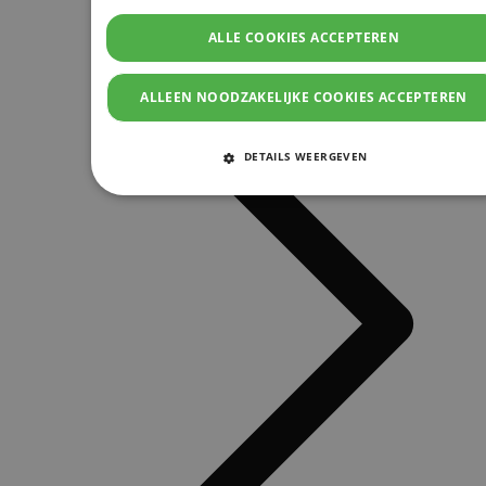
ALLE COOKIES ACCEPTEREN
ALLEEN NOODZAKELIJKE COOKIES ACCEPTEREN
DETAILS WEERGEVEN
STRIKT NOODZAKELIJKE COOKIES
PRESTATIE COOKIES
TARGETING COOKIES
FUNCTIONELE COOKIES
Strikt noodzakelijke cookies
Prestatie cookies