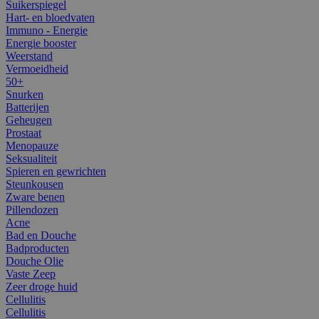
Suikerspiegel
Hart- en bloedvaten
Immuno - Energie
Energie booster
Weerstand
Vermoeidheid
50+
Snurken
Batterijen
Geheugen
Prostaat
Menopauze
Seksualiteit
Spieren en gewrichten
Steunkousen
Zware benen
Pillendozen
Acne
Bad en Douche
Badproducten
Douche Olie
Vaste Zeep
Zeer droge huid
Cellulitis
Cellulitis