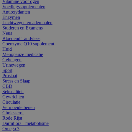
Vitamine voor ogen
Voedingssupplementen
Antioxydanten
Enzymen
Luchtwegen en ademhalen
Studeren en Examens
Neus
Bloedend Tandvlees
Coenzyme Q10 supplement
Huid
Menopauze medicatie
Geheugen
Urinewegen
Sport
Prostaat
Stress en Slaap
CBD
Seksualiteit
Gewrichten
Circulatie
Vermoeide benen
Cholesterol
Rode Rijst
Darmflora - metabolisme
Omega 3