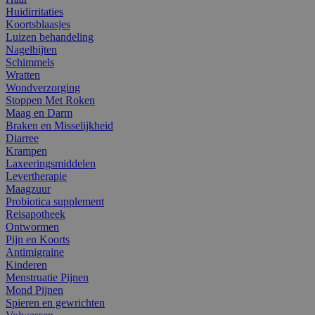
Huidirritaties
Koortsblaasjes
Luizen behandeling
Nagelbijten
Schimmels
Wratten
Wondverzorging
Stoppen Met Roken
Maag en Darm
Braken en Misselijkheid
Diarree
Krampen
Laxeeringsmiddelen
Levertherapie
Maagzuur
Probiotica supplement
Reisapotheek
Ontwormen
Pijn en Koorts
Antimigraine
Kinderen
Menstruatie Pijnen
Mond Pijnen
Spieren en gewrichten