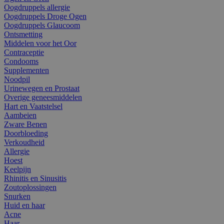
Oogdruppels allergie
Oogdruppels Droge Ogen
Oogdruppels Glaucoom
Ontsmetting
Middelen voor het Oor
Contraceptie
Condooms
Supplementen
Noodpil
Urinewegen en Prostaat
Overige geneesmiddelen
Hart en Vaatstelsel
Aambeien
Zware Benen
Doorbloeding
Verkoudheid
Allergie
Hoest
Keelpijn
Rhinitis en Sinusitis
Zoutoplossingen
Snurken
Huid en haar
Acne
Haar