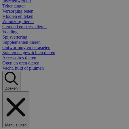
Insectenwerend
Tekentangen
Verzorging beten
Vlooien en teken
Wondzorg dieren
Gemoed en stress dieren
Voeding
Spijsvertering
Supplementen dieren
Ontworming en parasieten
Spieren en gewrichten dieren
Accessoires dieren
Ogen en oren dieren
Vacht, huid of pluimen
Zoeken
Menu sluiten