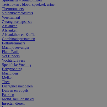
Spirometer - zuurstofmeter
Teststroken : bloed, speeksel, urine
Thermometers
Vruchtbaarheidstests
Weegschaal
Zwangerschapstests
Afslanken
Afslanken
Afslankthee en Koffie
Combinatiepreparaten
Eetlustremmers
Maaltijdvervanger
Platte Buik
Vet Binders
Vochtafdrijvers
Specifieke Voeding
Babyvoeding
Maaltijden
Melken
Thee
Diergeneesmiddelen
Duiven en vogels
Paarden
Mond, muil of snavel
Insecten dieren