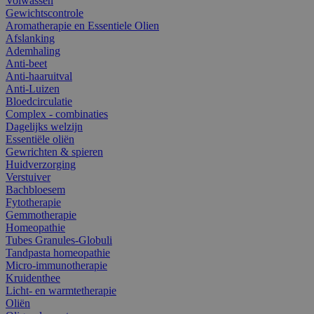
Volwassen
Gewichtscontrole
Aromatherapie en Essentiele Olien
Afslanking
Ademhaling
Anti-beet
Anti-haaruitval
Anti-Luizen
Bloedcirculatie
Complex - combinaties
Dagelijks welzijn
Essentiële oliën
Gewrichten & spieren
Huidverzorging
Verstuiver
Bachbloesem
Fytotherapie
Gemmotherapie
Homeopathie
Tubes Granules-Globuli
Tandpasta homeopathie
Micro-immunotherapie
Kruidenthee
Licht- en warmtetherapie
Oliën