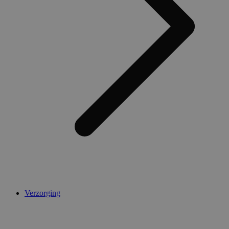
AWSALBCORS
1 week
Amazon.com Inc.
widget-
mediator.zopim.com
CookieScriptConsent
5 maanden 4
CookieScript
weken
.medibib.nl
Verzorging
Aanbieder