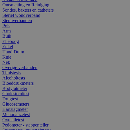
Ontsmetting en Reiniging
Sondes, baxters en catheters
Steriel wondverband
Steunverbanden
Pols
Arm
Buik
Elleboog
Enkel
Hand Duim
Knie
Nek
Overige verbanden
Thuistests
Alcoholtests
Bloeddrukmeters
Bodyfatmeter
Cholesteroltest
Drugtest
Glucosemeters
Hartslagmeter
Menopauzetest
Ovulatietest
Pedometer - stappenteller