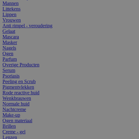
Mannen
Littekens
Lippen
Vrouwen
Anti rimpel - veroudering
Gelaat
Mascara
Masker
Nagels
Ogen
Parfum
Overige Producten
Serum
Psoriasis
Peeling en Scrub
Pigmentvlekken
Rode reactive huid
Wenkbrauwen
Normale huid
Nachtcreme
Make-up
Ogen materiaal
Brillen
Creme - gel
Lenzen