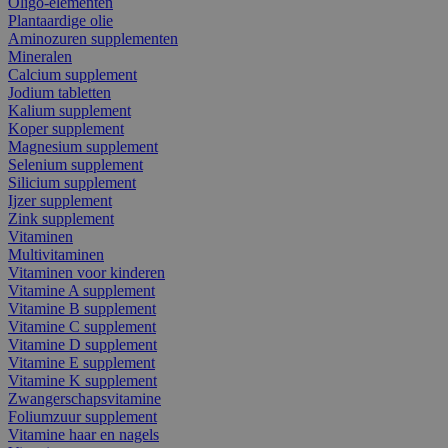
Oligo-elementen
Plantaardige olie
Aminozuren supplementen
Mineralen
Calcium supplement
Jodium tabletten
Kalium supplement
Koper supplement
Magnesium supplement
Selenium supplement
Silicium supplement
Ijzer supplement
Zink supplement
Vitaminen
Multivitaminen
Vitaminen voor kinderen
Vitamine A supplement
Vitamine B supplement
Vitamine C supplement
Vitamine D supplement
Vitamine E supplement
Vitamine K supplement
Zwangerschapsvitamine
Foliumzuur supplement
Vitamine haar en nagels