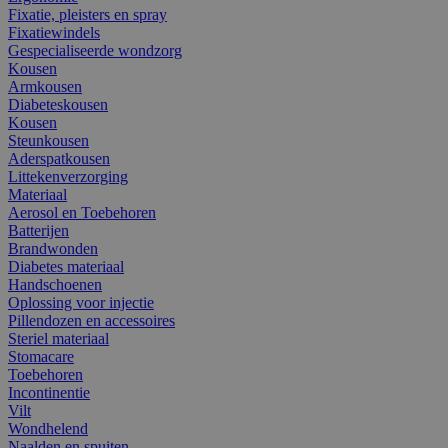
Fixatie, pleisters en spray
Fixatiewindels
Gespecialiseerde wondzorg
Kousen
Armkousen
Diabeteskousen
Kousen
Steunkousen
Aderspatkousen
Littekenverzorging
Materiaal
Aerosol en Toebehoren
Batterijen
Brandwonden
Diabetes materiaal
Handschoenen
Oplossing voor injectie
Pillendozen en accessoires
Steriel materiaal
Stomacare
Toebehoren
Incontinentie
Vilt
Wondhelend
Naalden en spuiten