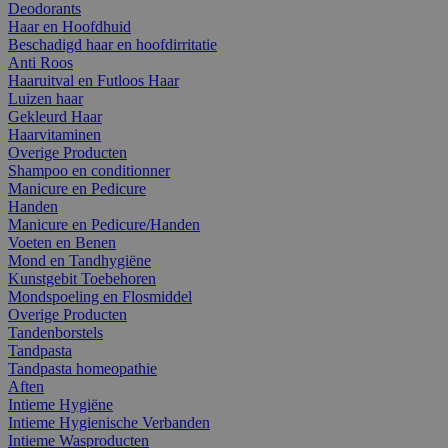
Deodorants
Haar en Hoofdhuid
Beschadigd haar en hoofdirritatie
Anti Roos
Haaruitval en Futloos Haar
Luizen haar
Gekleurd Haar
Haarvitaminen
Overige Producten
Shampoo en conditionner
Manicure en Pedicure
Handen
Manicure en Pedicure/Handen
Voeten en Benen
Mond en Tandhygiëne
Kunstgebit Toebehoren
Mondspoeling en Flosmiddel
Overige Producten
Tandenborstels
Tandpasta
Tandpasta homeopathie
Aften
Intieme Hygiëne
Intieme Hygienische Verbanden
Intieme Wasproducten