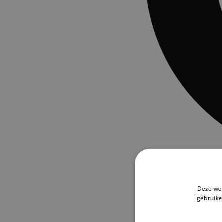
Deze web
gebruike