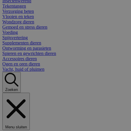
Insectenwerend
Tekentangen
Verzorging beten
Vlooien en teken
Wondzorg dieren
Gemoed en stress dieren
Voeding
Spijsvertering
Supplementen dieren
Ontworming en parasieten
Spieren en gewrichten dieren
Accessoires dieren
Ogen en oren dieren
Vacht, huid of pluimen
Zoeken
Menu sluiten