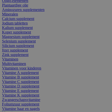
Oligo-elementen
Plantaardige olie
Aminozuren supplementen
Mineralen
Calcium supplement
Jodium tabletten
Kalium supplement
Koper supplement
Magnesium supplement
Selenium supplement
Silicium supplement
Ijzer supplement
Zink supplement
Vitaminen
Multivitaminen
Vitaminen voor kinderen
Vitamine A supplement
Vitamine B supplement
Vitamine C supplement
Vitamine D supplement
Vitamine E supplement
Vitamine K supplement
Zwangerschapsvitamine
Foliumzuur supplement
Vitamine haar en nagels