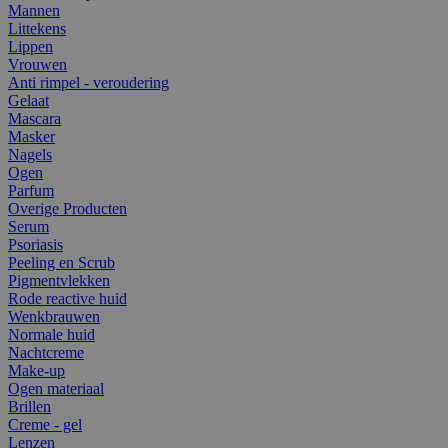
Mannen
Littekens
Lippen
Vrouwen
Anti rimpel - veroudering
Gelaat
Mascara
Masker
Nagels
Ogen
Parfum
Overige Producten
Serum
Psoriasis
Peeling en Scrub
Pigmentvlekken
Rode reactive huid
Wenkbrauwen
Normale huid
Nachtcreme
Make-up
Ogen materiaal
Brillen
Creme - gel
Lenzen