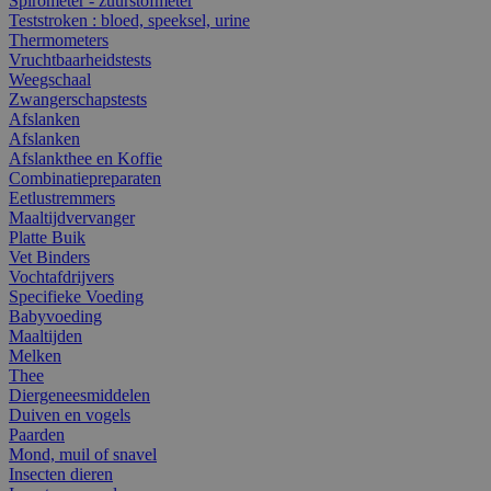
Spirometer - zuurstofmeter
Teststroken : bloed, speeksel, urine
Thermometers
Vruchtbaarheidstests
Weegschaal
Zwangerschapstests
Afslanken
Afslanken
Afslankthee en Koffie
Combinatiepreparaten
Eetlustremmers
Maaltijdvervanger
Platte Buik
Vet Binders
Vochtafdrijvers
Specifieke Voeding
Babyvoeding
Maaltijden
Melken
Thee
Diergeneesmiddelen
Duiven en vogels
Paarden
Mond, muil of snavel
Insecten dieren