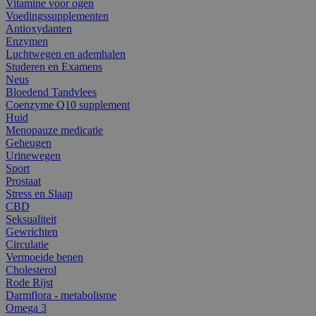
Vitamine voor ogen
Voedingssupplementen
Antioxydanten
Enzymen
Luchtwegen en ademhalen
Studeren en Examens
Neus
Bloedend Tandvlees
Coenzyme Q10 supplement
Huid
Menopauze medicatie
Geheugen
Urinewegen
Sport
Prostaat
Stress en Slaap
CBD
Seksualiteit
Gewrichten
Circulatie
Vermoeide benen
Cholesterol
Rode Rijst
Darmflora - metabolisme
Omega 3