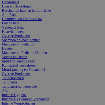
Deodorants
Haar en Hoofdhuid
Beschadigd haar en hoofdirritatie
Anti Roos
Haaruitval en Futloos Haar
Luizen haar
Gekleurd Haar
Haarvitaminen
Overige Producten
Shampoo en conditionner
Manicure en Pedicure
Handen
Manicure en Pedicure/Handen
Voeten en Benen
Mond en Tandhygiëne
Kunstgebit Toebehoren
Mondspoeling en Flosmiddel
Overige Producten
Tandenborstels
Tandpasta
Tandpasta homeopathie
Aften
Intieme Hygiëne
Intieme Hygienische Verbanden
Intieme Wasproducten