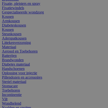
Fixatie, pleisters en spray
Fixatiewindels
Gespecialiseerde wondzorg
Kousen
Armkousen
Diabeteskousen
Kousen
Steunkousen
Aderspatkousen
Littekenverzorging
Materiaal
Aerosol en Toebehoren
Batterijen
Brandwonden
Diabetes materiaal
Handschoenen
Oplossing voor injectie
Pillendozen en accessoires
Steriel materiaal
Stomacare
Toebehoren
Incontinentie
Vilt
Wondhelend
Naalden en spuiten