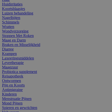
Huidirritaties
Koortsblaasjes
Luizen behandeling
Nagelbijten
Schimmels
Wratten
Wondverzorging
Stoppen Met Roken
Maag en Darm
Braken en Misselijkheid
Diarree
Krampen
Laxeeringsmiddelen
Levertherapie
Maagzuur
Probiotica supplement
Reisapotheek
Ontwormen
Pijn en Koorts
Antimigraine
Kinderen
Menstruatie Pijnen
Mond Pijnen
Spieren en gewrichten