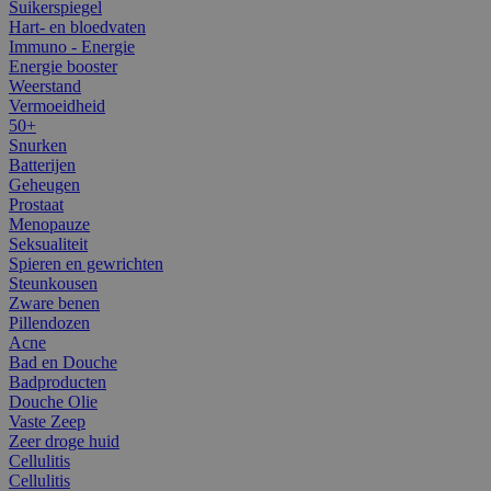
Suikerspiegel
Hart- en bloedvaten
Immuno - Energie
Energie booster
Weerstand
Vermoeidheid
50+
Snurken
Batterijen
Geheugen
Prostaat
Menopauze
Seksualiteit
Spieren en gewrichten
Steunkousen
Zware benen
Pillendozen
Acne
Bad en Douche
Badproducten
Douche Olie
Vaste Zeep
Zeer droge huid
Cellulitis
Cellulitis