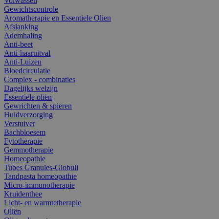
Volwassen
Gewichtscontrole
Aromatherapie en Essentiele Olien
Afslanking
Ademhaling
Anti-beet
Anti-haaruitval
Anti-Luizen
Bloedcirculatie
Complex - combinaties
Dagelijks welzijn
Essentiële oliën
Gewrichten & spieren
Huidverzorging
Verstuiver
Bachbloesem
Fytotherapie
Gemmotherapie
Homeopathie
Tubes Granules-Globuli
Tandpasta homeopathie
Micro-immunotherapie
Kruidenthee
Licht- en warmtetherapie
Oliën