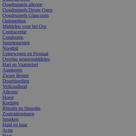
Oogdruppels allergie
Oogdruppels Droge Ogen
Oogdruppels Glaucoom
Ontsmetting
Middelen voor het Oor
Contraceptie
Condooms
Supplementen
Noodpil
Urinewegen en Prostaat
Overige geneesmiddelen
Hart en Vaatstelsel
Aambeien
Zware Benen
Doorbloeding
Verkoudheid
Allergie
Hoest
Keelpijn
Rhinitis en Sinusitis
Zoutoplossingen
Snurken
Huid en haar
Acne
Haar