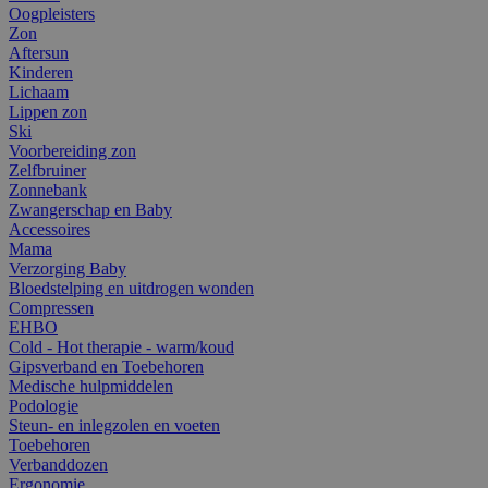
Oogpleisters
Zon
Aftersun
Kinderen
Lichaam
Lippen zon
Ski
Voorbereiding zon
Zelfbruiner
Zonnebank
Zwangerschap en Baby
Accessoires
Mama
Verzorging Baby
Bloedstelping en uitdrogen wonden
Compressen
EHBO
Cold - Hot therapie - warm/koud
Gipsverband en Toebehoren
Medische hulpmiddelen
Podologie
Steun- en inlegzolen en voeten
Toebehoren
Verbanddozen
Ergonomie