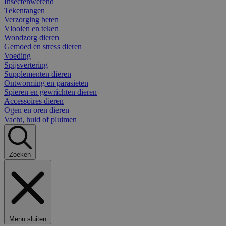
Insectenwerend
Tekentangen
Verzorging beten
Vlooien en teken
Wondzorg dieren
Gemoed en stress dieren
Voeding
Spijsvertering
Supplementen dieren
Ontworming en parasieten
Spieren en gewrichten dieren
Accessoires dieren
Ogen en oren dieren
Vacht, huid of pluimen
Zoeken
Menu sluiten