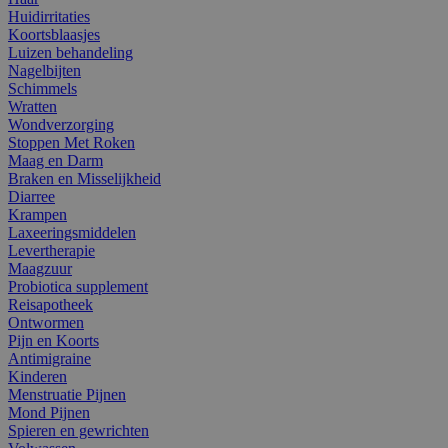
Huidirritaties
Koortsblaasjes
Luizen behandeling
Nagelbijten
Schimmels
Wratten
Wondverzorging
Stoppen Met Roken
Maag en Darm
Braken en Misselijkheid
Diarree
Krampen
Laxeeringsmiddelen
Levertherapie
Maagzuur
Probiotica supplement
Reisapotheek
Ontwormen
Pijn en Koorts
Antimigraine
Kinderen
Menstruatie Pijnen
Mond Pijnen
Spieren en gewrichten