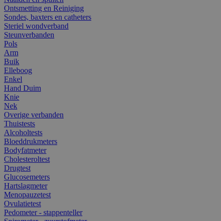
Ontsmetting en Reiniging
Sondes, baxters en catheters
Steriel wondverband
Steunverbanden
Pols
Arm
Buik
Elleboog
Enkel
Hand Duim
Knie
Nek
Overige verbanden
Thuistests
Alcoholtests
Bloeddrukmeters
Bodyfatmeter
Cholesteroltest
Drugtest
Glucosemeters
Hartslagmeter
Menopauzetest
Ovulatietest
Pedometer - stappenteller