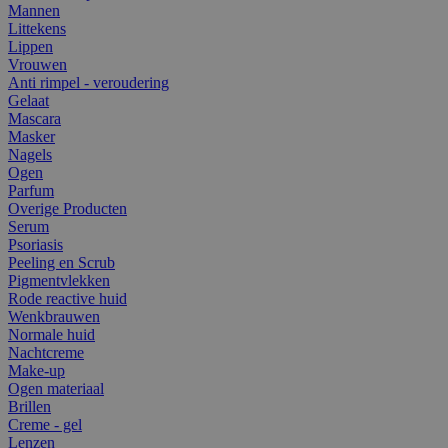
Mannen
Littekens
Lippen
Vrouwen
Anti rimpel - veroudering
Gelaat
Mascara
Masker
Nagels
Ogen
Parfum
Overige Producten
Serum
Psoriasis
Peeling en Scrub
Pigmentvlekken
Rode reactive huid
Wenkbrauwen
Normale huid
Nachtcreme
Make-up
Ogen materiaal
Brillen
Creme - gel
Lenzen