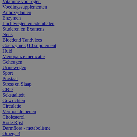
Vitamine voor ogen
Voedingssupplementen
Antioxydanten
Enzymen
Luchtwegen en ademhalen
Studeren en Examens
Neus
Bloedend Tandvlees
Coenzyme Q10 supplement
Huid
Menopauze medicatie
Geheugen
Urinewegen
Sport
Prostaat
Stress en Slaap
CBD
Seksualiteit
Gewrichten
Circulatie
Vermoeide benen
Cholesterol
Rode Rijst
Darmflora - metabolisme
Omega 3