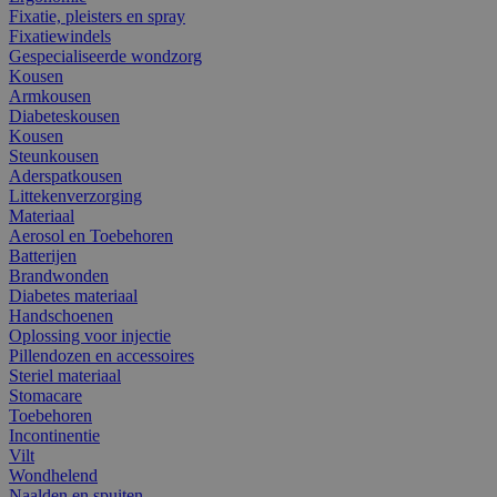
Fixatie, pleisters en spray
Fixatiewindels
Gespecialiseerde wondzorg
Kousen
Armkousen
Diabeteskousen
Kousen
Steunkousen
Aderspatkousen
Littekenverzorging
Materiaal
Aerosol en Toebehoren
Batterijen
Brandwonden
Diabetes materiaal
Handschoenen
Oplossing voor injectie
Pillendozen en accessoires
Steriel materiaal
Stomacare
Toebehoren
Incontinentie
Vilt
Wondhelend
Naalden en spuiten