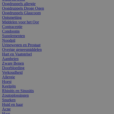
Oogdruppels allergie
Oogdruppels Droge Ogen
Oogdruppels Glaucoom
Ontsmetting
Middelen voor het Oor
Contraceptie
Condooms
Supplementen
Noodpil
Urinewegen en Prostaat
Overige geneesmiddelen
Hart en Vaatstelsel
Aambeien
Zware Benen
Doorbloeding
Verkoudheid
Allergie
Hoest
Keelpijn
Rhinitis en Sinusitis
Zoutoplossingen
Snurken
Huid en haar
Acne
Haar