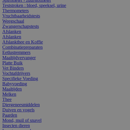
Spirometer - zuurstofmeter
Teststroken : bloed, speeksel, urine
Thermometers
Vruchtbaarheidstests
Weegschaal
Zwangerschapstests
Afslanken
Afslanken
Afslankthee en Koffie
Combinatiepreparaten
Eetlustremmers
Maaltijdvervanger
Platte Buik
Vet Binders
Vochtafdrijvers
Specifieke Voeding
Babyvoeding
Maaltijden
Melken
Thee
Diergeneesmiddelen
Duiven en vogels
Paarden
Mond, muil of snavel
Insecten dieren