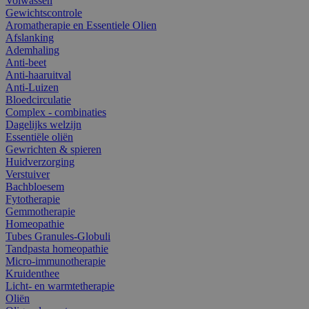
Volwassen
Gewichtscontrole
Aromatherapie en Essentiele Olien
Afslanking
Ademhaling
Anti-beet
Anti-haaruitval
Anti-Luizen
Bloedcirculatie
Complex - combinaties
Dagelijks welzijn
Essentiële oliën
Gewrichten & spieren
Huidverzorging
Verstuiver
Bachbloesem
Fytotherapie
Gemmotherapie
Homeopathie
Tubes Granules-Globuli
Tandpasta homeopathie
Micro-immunotherapie
Kruidenthee
Licht- en warmtetherapie
Oliën