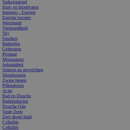
Suikerspiegel
Hart- en bloedvaten
Immuno - Energie
Energie booster
Weerstand
Vermoeidheid
50+
Snurken
Batterijen
Geheugen
Prostaat
Menopauze
Seksualiteit
Spieren en gewrichten
Steunkousen
Zware benen
Pillendozen
Acne
Bad en Douche
Badproducten
Douche Olie
Vaste Zeep
Zeer droge huid
Cellulitis
Cellulitis