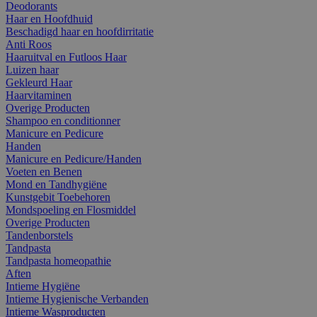
Deodorants
Haar en Hoofdhuid
Beschadigd haar en hoofdirritatie
Anti Roos
Haaruitval en Futloos Haar
Luizen haar
Gekleurd Haar
Haarvitaminen
Overige Producten
Shampoo en conditionner
Manicure en Pedicure
Handen
Manicure en Pedicure/Handen
Voeten en Benen
Mond en Tandhygiëne
Kunstgebit Toebehoren
Mondspoeling en Flosmiddel
Overige Producten
Tandenborstels
Tandpasta
Tandpasta homeopathie
Aften
Intieme Hygiëne
Intieme Hygienische Verbanden
Intieme Wasproducten