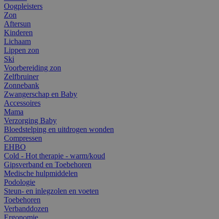
Oogpleisters
Zon
Aftersun
Kinderen
Lichaam
Lippen zon
Ski
Voorbereiding zon
Zelfbruiner
Zonnebank
Zwangerschap en Baby
Accessoires
Mama
Verzorging Baby
Bloedstelping en uitdrogen wonden
Compressen
EHBO
Cold - Hot therapie - warm/koud
Gipsverband en Toebehoren
Medische hulpmiddelen
Podologie
Steun- en inlegzolen en voeten
Toebehoren
Verbanddozen
Ergonomie