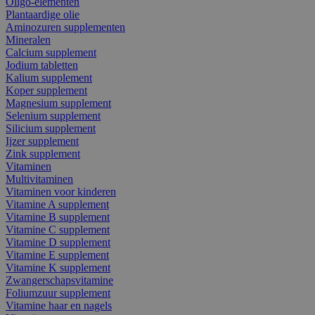
Oligo-elementen
Plantaardige olie
Aminozuren supplementen
Mineralen
Calcium supplement
Jodium tabletten
Kalium supplement
Koper supplement
Magnesium supplement
Selenium supplement
Silicium supplement
Ijzer supplement
Zink supplement
Vitaminen
Multivitaminen
Vitaminen voor kinderen
Vitamine A supplement
Vitamine B supplement
Vitamine C supplement
Vitamine D supplement
Vitamine E supplement
Vitamine K supplement
Zwangerschapsvitamine
Foliumzuur supplement
Vitamine haar en nagels