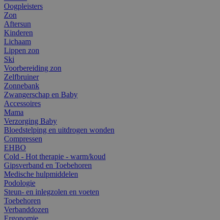
Oogpleisters
Zon
Aftersun
Kinderen
Lichaam
Lippen zon
Ski
Voorbereiding zon
Zelfbruiner
Zonnebank
Zwangerschap en Baby
Accessoires
Mama
Verzorging Baby
Bloedstelping en uitdrogen wonden
Compressen
EHBO
Cold - Hot therapie - warm/koud
Gipsverband en Toebehoren
Medische hulpmiddelen
Podologie
Steun- en inlegzolen en voeten
Toebehoren
Verbanddozen
Ergonomie