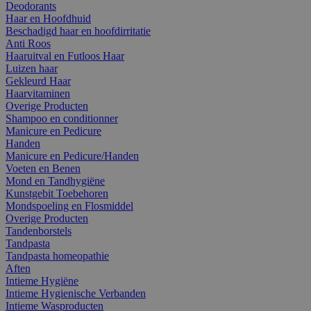
Deodorants
Haar en Hoofdhuid
Beschadigd haar en hoofdirritatie
Anti Roos
Haaruitval en Futloos Haar
Luizen haar
Gekleurd Haar
Haarvitaminen
Overige Producten
Shampoo en conditionner
Manicure en Pedicure
Handen
Manicure en Pedicure/Handen
Voeten en Benen
Mond en Tandhygiëne
Kunstgebit Toebehoren
Mondspoeling en Flosmiddel
Overige Producten
Tandenborstels
Tandpasta
Tandpasta homeopathie
Aften
Intieme Hygiëne
Intieme Hygienische Verbanden
Intieme Wasproducten