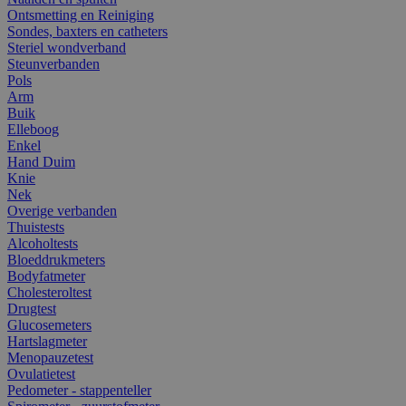
Ontsmetting en Reiniging
Sondes, baxters en catheters
Steriel wondverband
Steunverbanden
Pols
Arm
Buik
Elleboog
Enkel
Hand Duim
Knie
Nek
Overige verbanden
Thuistests
Alcoholtests
Bloeddrukmeters
Bodyfatmeter
Cholesteroltest
Drugtest
Glucosemeters
Hartslagmeter
Menopauzetest
Ovulatietest
Pedometer - stappenteller