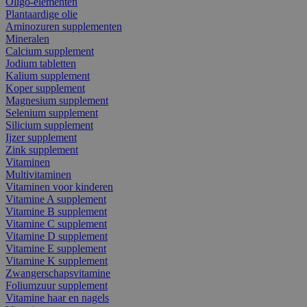
Oligo-elementen
Plantaardige olie
Aminozuren supplementen
Mineralen
Calcium supplement
Jodium tabletten
Kalium supplement
Koper supplement
Magnesium supplement
Selenium supplement
Silicium supplement
Ijzer supplement
Zink supplement
Vitaminen
Multivitaminen
Vitaminen voor kinderen
Vitamine A supplement
Vitamine B supplement
Vitamine C supplement
Vitamine D supplement
Vitamine E supplement
Vitamine K supplement
Zwangerschapsvitamine
Foliumzuur supplement
Vitamine haar en nagels