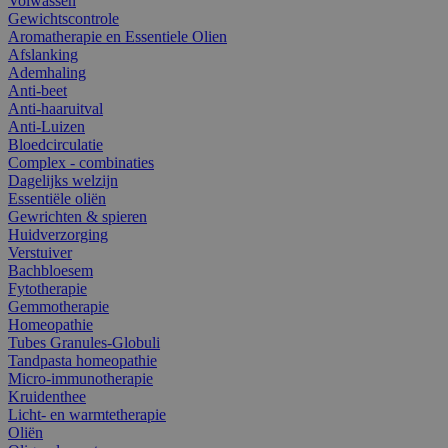
Volwassen
Gewichtscontrole
Aromatherapie en Essentiele Olien
Afslanking
Ademhaling
Anti-beet
Anti-haaruitval
Anti-Luizen
Bloedcirculatie
Complex - combinaties
Dagelijks welzijn
Essentiële oliën
Gewrichten & spieren
Huidverzorging
Verstuiver
Bachbloesem
Fytotherapie
Gemmotherapie
Homeopathie
Tubes Granules-Globuli
Tandpasta homeopathie
Micro-immunotherapie
Kruidenthee
Licht- en warmtetherapie
Oliën