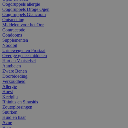
Oogdruppels allergie
Oogdruppels Droge Ogen
Oogdruppels Glaucoom
Ontsmetting
Middelen voor het Oor
Contraceptie
Condooms
Supplementen
Noodpil
Urinewegen en Prostaat
Overige geneesmiddelen
Hart en Vaatstelsel
Aambeien
Zware Benen
Doorbloeding
Verkoudheid
Allergie
Hoest
Keelpijn
Rhinitis en Sinusitis
Zoutoplossingen
Snurken
Huid en haar
Acne
Haar