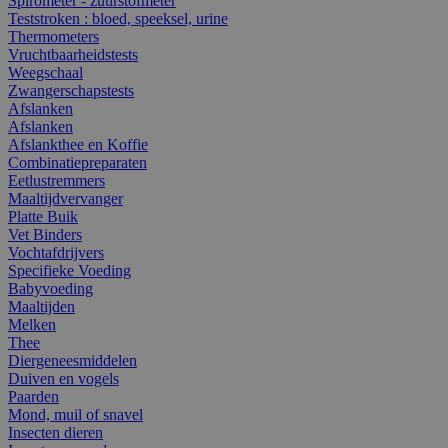
Spirometer - zuurstofmeter
Teststroken : bloed, speeksel, urine
Thermometers
Vruchtbaarheidstests
Weegschaal
Zwangerschapstests
Afslanken
Afslanken
Afslankthee en Koffie
Combinatiepreparaten
Eetlustremmers
Maaltijdvervanger
Platte Buik
Vet Binders
Vochtafdrijvers
Specifieke Voeding
Babyvoeding
Maaltijden
Melken
Thee
Diergeneesmiddelen
Duiven en vogels
Paarden
Mond, muil of snavel
Insecten dieren