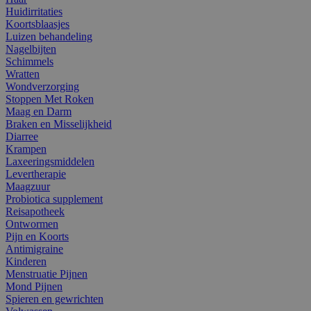
Huidirritaties
Koortsblaasjes
Luizen behandeling
Nagelbijten
Schimmels
Wratten
Wondverzorging
Stoppen Met Roken
Maag en Darm
Braken en Misselijkheid
Diarree
Krampen
Laxeeringsmiddelen
Levertherapie
Maagzuur
Probiotica supplement
Reisapotheek
Ontwormen
Pijn en Koorts
Antimigraine
Kinderen
Menstruatie Pijnen
Mond Pijnen
Spieren en gewrichten