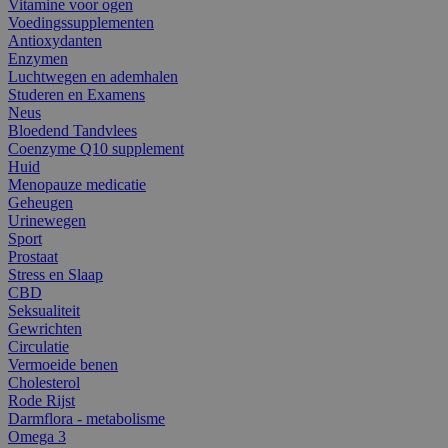
Vitamine voor ogen
Voedingssupplementen
Antioxydanten
Enzymen
Luchtwegen en ademhalen
Studeren en Examens
Neus
Bloedend Tandvlees
Coenzyme Q10 supplement
Huid
Menopauze medicatie
Geheugen
Urinewegen
Sport
Prostaat
Stress en Slaap
CBD
Seksualiteit
Gewrichten
Circulatie
Vermoeide benen
Cholesterol
Rode Rijst
Darmflora - metabolisme
Omega 3