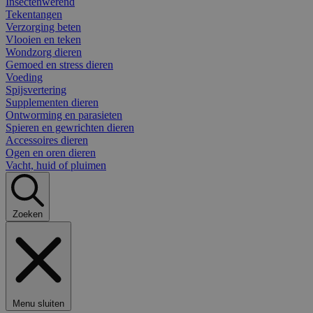
Insectenwerend
Tekentangen
Verzorging beten
Vlooien en teken
Wondzorg dieren
Gemoed en stress dieren
Voeding
Spijsvertering
Supplementen dieren
Ontworming en parasieten
Spieren en gewrichten dieren
Accessoires dieren
Ogen en oren dieren
Vacht, huid of pluimen
Zoeken
Menu sluiten