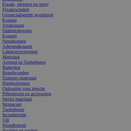
Fixatie, pleisters en spray
Fixatiewindels
Gespecialiseerde wondzorg
Kousen
Armkousen
Diabeteskousen
Kousen
Steunkousen
Aderspatkousen
Littekenverzorging
Materiaal
Aerosol en Toebehoren
Batterijen
Brandwonden
Diabetes materiaal
Handschoenen
Oplossing voor injectie
Pillendozen en accessoires
Steriel materiaal
Stomacare
Toebehoren
Incontinentie
Vilt
Wondhelend
Naalden en spuiten