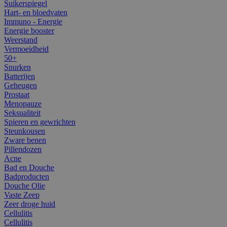
Suikerspiegel
Hart- en bloedvaten
Immuno - Energie
Energie booster
Weerstand
Vermoeidheid
50+
Snurken
Batterijen
Geheugen
Prostaat
Menopauze
Seksualiteit
Spieren en gewrichten
Steunkousen
Zware benen
Pillendozen
Acne
Bad en Douche
Badproducten
Douche Olie
Vaste Zeep
Zeer droge huid
Cellulitis
Cellulitis