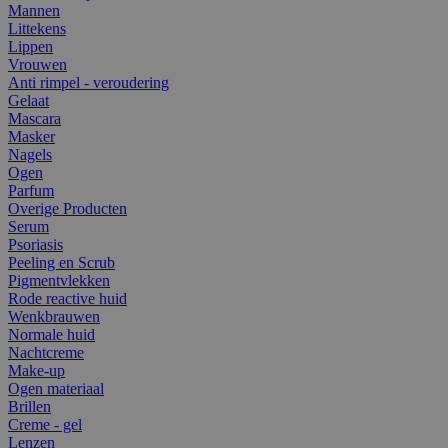
Mannen
Littekens
Lippen
Vrouwen
Anti rimpel - veroudering
Gelaat
Mascara
Masker
Nagels
Ogen
Parfum
Overige Producten
Serum
Psoriasis
Peeling en Scrub
Pigmentvlekken
Rode reactive huid
Wenkbrauwen
Normale huid
Nachtcreme
Make-up
Ogen materiaal
Brillen
Creme - gel
Lenzen