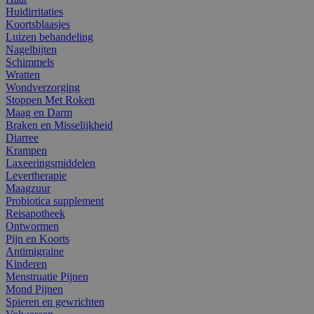
Huidirritaties
Koortsblaasjes
Luizen behandeling
Nagelbijten
Schimmels
Wratten
Wondverzorging
Stoppen Met Roken
Maag en Darm
Braken en Misselijkheid
Diarree
Krampen
Laxeeringsmiddelen
Levertherapie
Maagzuur
Probiotica supplement
Reisapotheek
Ontwormen
Pijn en Koorts
Antimigraine
Kinderen
Menstruatie Pijnen
Mond Pijnen
Spieren en gewrichten