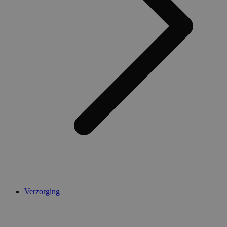
AWSALBCORS
1 week
Amazon.com Inc.
widget-
mediator.zopim.com
CookieScriptConsent
5 maanden 4
CookieScript
weken
.medibib.nl
Verzorging
Aanbieder