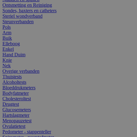
Ontsmetting en Reiniging
Sondes, baxters en catheters
Steriel wondverband
Steunverbanden
Pols
Arm
Buik
Elleboog
Enkel
Hand Duim
Knie
Nek
Overige verbanden
Thuistests
Alcoholtests
Bloeddrukmeters
Bodyfatmeter
Cholesteroltest
Drugtest
Glucosemeters
Hartslagmeter
Menopauzetest
Ovulatietest
Pedometer - stappenteller