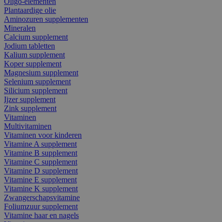
Oligo-elementen
Plantaardige olie
Aminozuren supplementen
Mineralen
Calcium supplement
Jodium tabletten
Kalium supplement
Koper supplement
Magnesium supplement
Selenium supplement
Silicium supplement
Ijzer supplement
Zink supplement
Vitaminen
Multivitaminen
Vitaminen voor kinderen
Vitamine A supplement
Vitamine B supplement
Vitamine C supplement
Vitamine D supplement
Vitamine E supplement
Vitamine K supplement
Zwangerschapsvitamine
Foliumzuur supplement
Vitamine haar en nagels