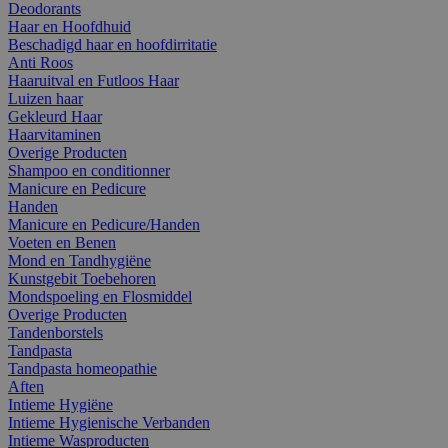
Deodorants
Haar en Hoofdhuid
Beschadigd haar en hoofdirritatie
Anti Roos
Haaruitval en Futloos Haar
Luizen haar
Gekleurd Haar
Haarvitaminen
Overige Producten
Shampoo en conditionner
Manicure en Pedicure
Handen
Manicure en Pedicure/Handen
Voeten en Benen
Mond en Tandhygiëne
Kunstgebit Toebehoren
Mondspoeling en Flosmiddel
Overige Producten
Tandenborstels
Tandpasta
Tandpasta homeopathie
Aften
Intieme Hygiëne
Intieme Hygienische Verbanden
Intieme Wasproducten