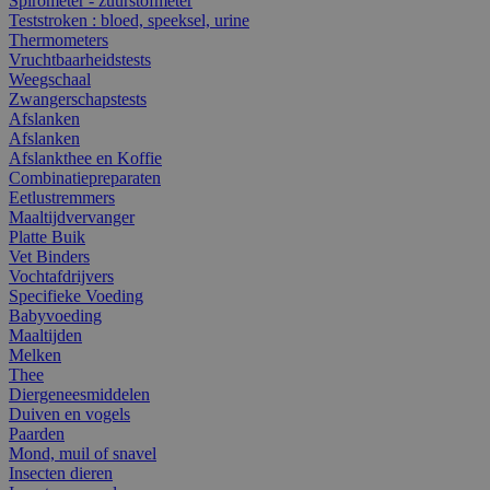
Spirometer - zuurstofmeter
Teststroken : bloed, speeksel, urine
Thermometers
Vruchtbaarheidstests
Weegschaal
Zwangerschapstests
Afslanken
Afslanken
Afslankthee en Koffie
Combinatiepreparaten
Eetlustremmers
Maaltijdvervanger
Platte Buik
Vet Binders
Vochtafdrijvers
Specifieke Voeding
Babyvoeding
Maaltijden
Melken
Thee
Diergeneesmiddelen
Duiven en vogels
Paarden
Mond, muil of snavel
Insecten dieren