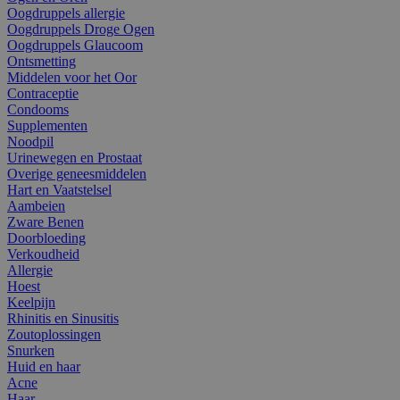
Oogdruppels allergie
Oogdruppels Droge Ogen
Oogdruppels Glaucoom
Ontsmetting
Middelen voor het Oor
Contraceptie
Condooms
Supplementen
Noodpil
Urinewegen en Prostaat
Overige geneesmiddelen
Hart en Vaatstelsel
Aambeien
Zware Benen
Doorbloeding
Verkoudheid
Allergie
Hoest
Keelpijn
Rhinitis en Sinusitis
Zoutoplossingen
Snurken
Huid en haar
Acne
Haar