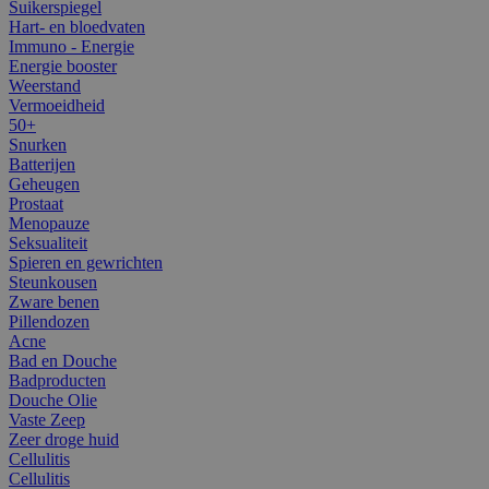
Suikerspiegel
Hart- en bloedvaten
Immuno - Energie
Energie booster
Weerstand
Vermoeidheid
50+
Snurken
Batterijen
Geheugen
Prostaat
Menopauze
Seksualiteit
Spieren en gewrichten
Steunkousen
Zware benen
Pillendozen
Acne
Bad en Douche
Badproducten
Douche Olie
Vaste Zeep
Zeer droge huid
Cellulitis
Cellulitis