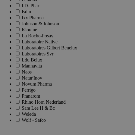
I.D. Phar
Isdin
Ixx Pharma
Johnson & Johnson
Klorane
La Roche-Posay
Laboratoire Native
Laboratoires Gilbert Benelux
Laboratoires Svr
Ldu Belux
Mannavita
Naos
Natur'Inov
Novum Pharma
Perrigo
Pranarom
Rhino Horn Nederland
Sara Lee H & Bc
Weleda
Wolf - Safco