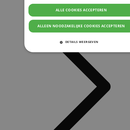
ALLE COOKIES ACCEPTEREN
ALLEEN NOODZAKELIJKE COOKIES ACCEPTEREN
DETAILS WEERGEVEN
STRIKT NOODZAKELIJKE COOKIES
PRESTATIE COOKIES
TARGETING COOKIES
FUNCTIONELE COOKIES
Strikt noodzakelijke cookies
Prestatie cookies