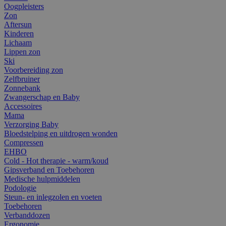
Oogpleisters
Zon
Aftersun
Kinderen
Lichaam
Lippen zon
Ski
Voorbereiding zon
Zelfbruiner
Zonnebank
Zwangerschap en Baby
Accessoires
Mama
Verzorging Baby
Bloedstelping en uitdrogen wonden
Compressen
EHBO
Cold - Hot therapie - warm/koud
Gipsverband en Toebehoren
Medische hulpmiddelen
Podologie
Steun- en inlegzolen en voeten
Toebehoren
Verbanddozen
Ergonomie