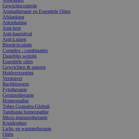
Volwassen
Gewichtscontrole
Aromatherapie en Essentiele Olien
Afslanking
Ademhaling
Anti-beet
Anti-haaruitval
Anti-Luizen
Bloedcirculatie
Complex - combinaties
Dagelijks welzijn
Essentiële oliën
Gewrichten & spieren
Huidverzorging
Verstuiver
Bachbloesem
Fytotherapie
Gemmotherapie
Homeopathie
Tubes Granules-Globuli
Tandpasta homeopathie
Micro-immunotherapie
Kruidenthee
Licht- en warmtetherapie
Oliën