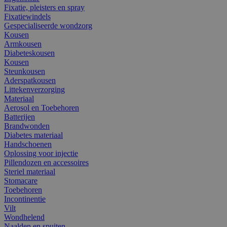
Fixatie, pleisters en spray
Fixatiewindels
Gespecialiseerde wondzorg
Kousen
Armkousen
Diabeteskousen
Kousen
Steunkousen
Aderspatkousen
Littekenverzorging
Materiaal
Aerosol en Toebehoren
Batterijen
Brandwonden
Diabetes materiaal
Handschoenen
Oplossing voor injectie
Pillendozen en accessoires
Steriel materiaal
Stomacare
Toebehoren
Incontinentie
Vilt
Wondhelend
Naalden en spuiten