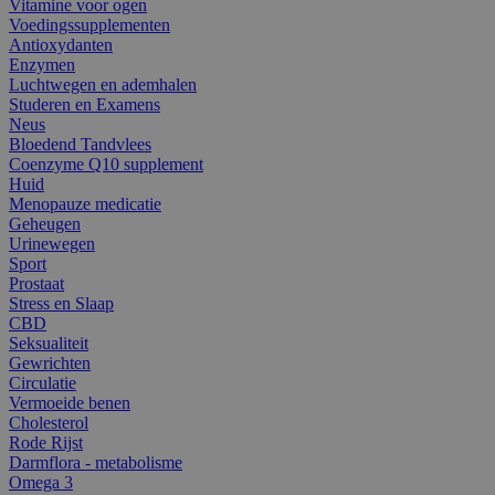
Vitamine voor ogen
Voedingssupplementen
Antioxydanten
Enzymen
Luchtwegen en ademhalen
Studeren en Examens
Neus
Bloedend Tandvlees
Coenzyme Q10 supplement
Huid
Menopauze medicatie
Geheugen
Urinewegen
Sport
Prostaat
Stress en Slaap
CBD
Seksualiteit
Gewrichten
Circulatie
Vermoeide benen
Cholesterol
Rode Rijst
Darmflora - metabolisme
Omega 3