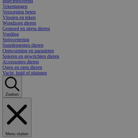
Insectenwerend
Tekentangen
Verzorging beten
Vlooien en teken
Wondzorg dieren
Gemoed en stress dieren
Voeding
Spijsvertering
Supplementen dieren
Ontworming en parasieten
Spieren en gewrichten dieren
Accessoires dieren
Ogen en oren dieren
Vacht, huid of pluimen
Zoeken
Menu sluiten