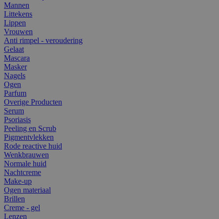
Mannen
Littekens
Lippen
Vrouwen
Anti rimpel - veroudering
Gelaat
Mascara
Masker
Nagels
Ogen
Parfum
Overige Producten
Serum
Psoriasis
Peeling en Scrub
Pigmentvlekken
Rode reactive huid
Wenkbrauwen
Normale huid
Nachtcreme
Make-up
Ogen materiaal
Brillen
Creme - gel
Lenzen