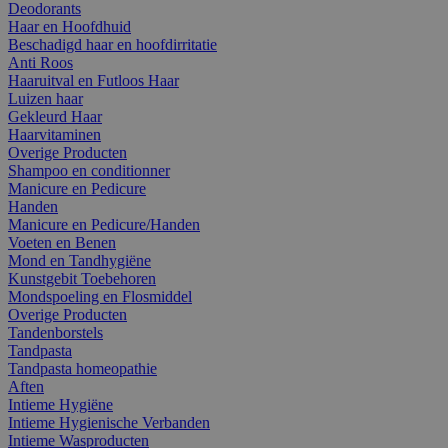
Deodorants
Haar en Hoofdhuid
Beschadigd haar en hoofdirritatie
Anti Roos
Haaruitval en Futloos Haar
Luizen haar
Gekleurd Haar
Haarvitaminen
Overige Producten
Shampoo en conditionner
Manicure en Pedicure
Handen
Manicure en Pedicure/Handen
Voeten en Benen
Mond en Tandhygiëne
Kunstgebit Toebehoren
Mondspoeling en Flosmiddel
Overige Producten
Tandenborstels
Tandpasta
Tandpasta homeopathie
Aften
Intieme Hygiëne
Intieme Hygienische Verbanden
Intieme Wasproducten