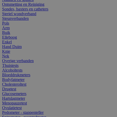
Ontsmetting en Reiniging
Sondes, baxters en catheters
Steriel wondverband
Steunverbanden
Pols
Arm
Buik
Elleboog
Enkel
Hand Duim
Knie
Nek
Overige verbanden
Thuistests
Alcoholtests
Bloeddrukmeters
Bodyfatmeter
Cholesteroltest
Drugtest
Glucosemeters
Hartslagmeter
Menopauzetest
Ovulatietest
Pedometer - stappenteller