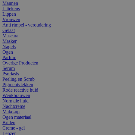
Mannen
Littekens
Lippen
Vrouwen
Anti rimpel - veroudering
Gelaat
Mascara
Masker
Nagels
Ogen
Parfum
Overige Producten
Serum
Psoriasis
Peeling en Scrub
Pigmentvlekken
Rode reactive huid
Wenkbrauwen
Normale huid
Nachtcreme
Make-up
Ogen materiaal
Brillen
Creme - gel
Lenzen