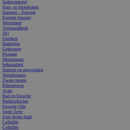
Suikerspiegel
Hart- en bloedvaten
Immuno - Energie
Energie booster
Weerstand
Vermoeidheid
50+
Snurken
Batterijen
Geheugen
Prostaat
Menopauze
Seksualiteit
Spieren en gewrichten
Steunkousen
Zware benen
Pillendozen
Acne
Bad en Douche
Badproducten
Douche Olie
Vaste Zeep
Zeer droge huid
Cellulitis
Cellulitis