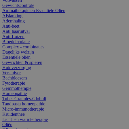
Volwassen
Gewichtscontrole
Aromatherapie en Essentiele Olien
Afslanking
Ademhaling
Anti-beet
Anti-haaruitval
Anti-Luizen
Bloedcirculatie
Complex - combinaties
Dagelijks welzijn
Essentiële oliën
Gewrichten & spieren
Huidverzorging
Verstuiver
Bachbloesem
Fytotherapie
Gemmotherapie
Homeopathie
Tubes Granules-Globuli
Tandpasta homeopathie
Micro-immunotherapie
Kruidenthee
Licht- en warmtetherapie
Oliën