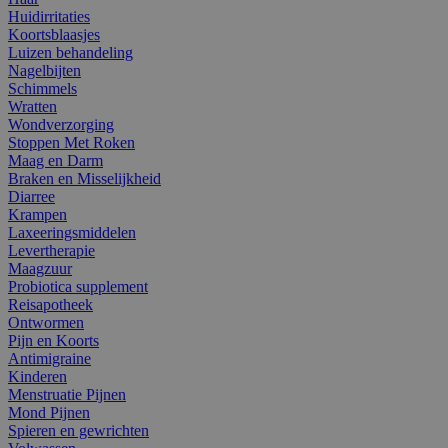
Huidirritaties
Koortsblaasjes
Luizen behandeling
Nagelbijten
Schimmels
Wratten
Wondverzorging
Stoppen Met Roken
Maag en Darm
Braken en Misselijkheid
Diarree
Krampen
Laxeeringsmiddelen
Levertherapie
Maagzuur
Probiotica supplement
Reisapotheek
Ontwormen
Pijn en Koorts
Antimigraine
Kinderen
Menstruatie Pijnen
Mond Pijnen
Spieren en gewrichten