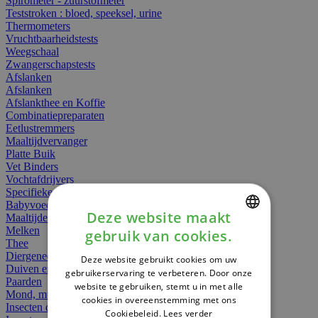
Spirometer - zuurstofmeter
Teststroken : bloed, speeksel, urine
Thermometers
Vruchtbaarheidstests
Weegschaal
Zwangerschapstests
Afslanken
Afslanken
Afslankthee en Koffie
Combinatiepreparaten
Eetlustremmers
Maaltijdvervanger
Platte Buik
Vet Binders
Vochtafdrijvers
Specifieke Voeding
Babyvoeding
Deze website maakt
Maaltijden
Melken
gebruik van cookies.
DUTCH
Thee
Diergeneesmiddelen
Deze website gebruikt cookies om uw
FRENCH
Duiven en vogels
gebruikerservaring te verbeteren. Door onze
Paarden
website te gebruiken, stemt u in met alle
ENGLISH
Mond, muil of snavel
cookies in overeenstemming met ons
Insecten dieren
Cookiebeleid.
Lees verder