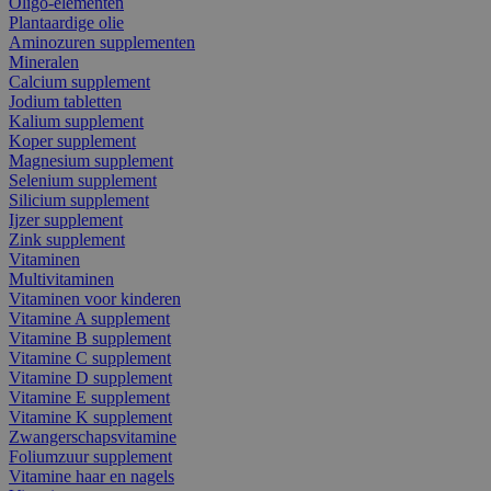
Oligo-elementen
Plantaardige olie
Aminozuren supplementen
Mineralen
Calcium supplement
Jodium tabletten
Kalium supplement
Koper supplement
Magnesium supplement
Selenium supplement
Silicium supplement
Ijzer supplement
Zink supplement
Vitaminen
Multivitaminen
Vitaminen voor kinderen
Vitamine A supplement
Vitamine B supplement
Vitamine C supplement
Vitamine D supplement
Vitamine E supplement
Vitamine K supplement
Zwangerschapsvitamine
Foliumzuur supplement
Vitamine haar en nagels