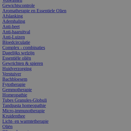
Volwassen
Gewichtscontrole
Aromatherapie en Essentiele Olien
Afslanking
Ademhaling
Anti-beet
Anti-haaruitval
Anti-Luizen
Bloedcirculatie
Complex - combinaties
Dagelijks welzijn
Essentiële oliën
Gewrichten & spieren
Huidverzorging
Verstuiver
Bachbloesem
Fytotherapie
Gemmotherapie
Homeopathie
Tubes Granules-Globuli
Tandpasta homeopathie
Micro-immunotherapie
Kruidenthee
Licht- en warmtetherapie
Oliën