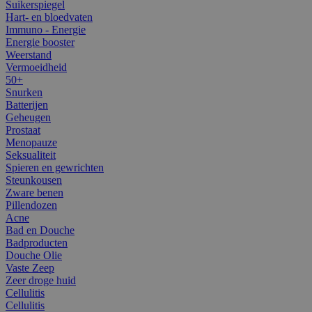
Suikerspiegel
Hart- en bloedvaten
Immuno - Energie
Energie booster
Weerstand
Vermoeidheid
50+
Snurken
Batterijen
Geheugen
Prostaat
Menopauze
Seksualiteit
Spieren en gewrichten
Steunkousen
Zware benen
Pillendozen
Acne
Bad en Douche
Badproducten
Douche Olie
Vaste Zeep
Zeer droge huid
Cellulitis
Cellulitis