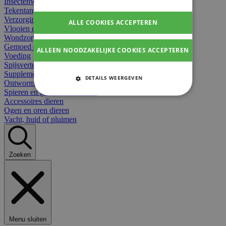
Insectenwerend
Tekentangen
Verzorging beten
ALLE COOKIES ACCEPTEREN
Vlooien en teken
Wondzorg dieren
Gemoed en stress dieren
ALLEEN NOODZAKELIJKE COOKIES ACCEPTEREN
Voeding
Spijsvertering
Supplementen dieren
DETAILS WEERGEVEN
Ontworming en parasieten
Spieren en gewrichten dieren
STRIKT NOODZAKELIJKE
Accessoires dieren
COOKIES
Ogen en oren dieren
Vacht, huid of pluimen
PRESTATIE COOKIES
TARGETING COOKIES
Zoeken
FUNCTIONELE COOKIES
Strikt noodzakelijke cookies
Menu sluiten