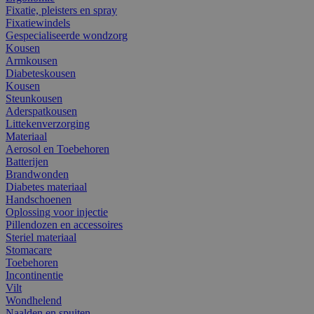
Fixatie, pleisters en spray
Fixatiewindels
Gespecialiseerde wondzorg
Kousen
Armkousen
Diabeteskousen
Kousen
Steunkousen
Aderspatkousen
Littekenverzorging
Materiaal
Aerosol en Toebehoren
Batterijen
Brandwonden
Diabetes materiaal
Handschoenen
Oplossing voor injectie
Pillendozen en accessoires
Steriel materiaal
Stomacare
Toebehoren
Incontinentie
Vilt
Wondhelend
Naalden en spuiten