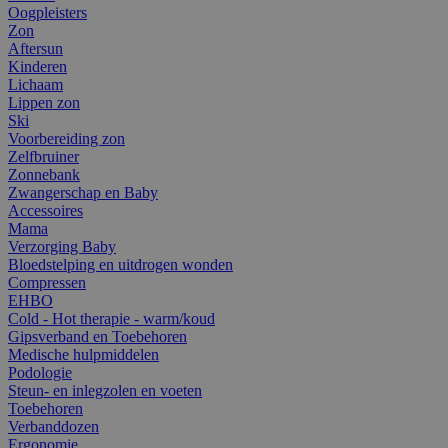
Oogpleisters
Zon
Aftersun
Kinderen
Lichaam
Lippen zon
Ski
Voorbereiding zon
Zelfbruiner
Zonnebank
Zwangerschap en Baby
Accessoires
Mama
Verzorging Baby
Bloedstelping en uitdrogen wonden
Compressen
EHBO
Cold - Hot therapie - warm/koud
Gipsverband en Toebehoren
Medische hulpmiddelen
Podologie
Steun- en inlegzolen en voeten
Toebehoren
Verbanddozen
Ergonomie