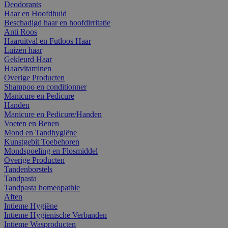
Deodorants
Haar en Hoofdhuid
Beschadigd haar en hoofdirritatie
Anti Roos
Haaruitval en Futloos Haar
Luizen haar
Gekleurd Haar
Haarvitaminen
Overige Producten
Shampoo en conditionner
Manicure en Pedicure
Handen
Manicure en Pedicure/Handen
Voeten en Benen
Mond en Tandhygiëne
Kunstgebit Toebehoren
Mondspoeling en Flosmiddel
Overige Producten
Tandenborstels
Tandpasta
Tandpasta homeopathie
Aften
Intieme Hygiëne
Intieme Hygienische Verbanden
Intieme Wasproducten