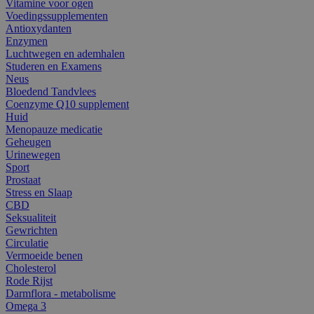
Vitamine voor ogen
Voedingssupplementen
Antioxydanten
Enzymen
Luchtwegen en ademhalen
Studeren en Examens
Neus
Bloedend Tandvlees
Coenzyme Q10 supplement
Huid
Menopauze medicatie
Geheugen
Urinewegen
Sport
Prostaat
Stress en Slaap
CBD
Seksualiteit
Gewrichten
Circulatie
Vermoeide benen
Cholesterol
Rode Rijst
Darmflora - metabolisme
Omega 3