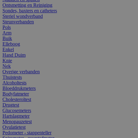
Ontsmetting en Reiniging
Sondes, baxters en catheters
Steriel wondverband
Steunverbanden
Pols
Arm
Buik
Elleboog
Enkel
Hand Duim
Knie
Nek
Overige verbanden
Thuistests
Alcoholtests
Bloeddrukmeters
Bodyfatmeter
Cholesteroltest
Drugtest
Glucosemeters
Hartslagmeter
Menopauzetest
Ovulatietest
Pedometer - stappenteller