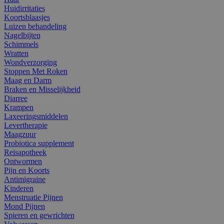
Huidirritaties
Koortsblaasjes
Luizen behandeling
Nagelbijten
Schimmels
Wratten
Wondverzorging
Stoppen Met Roken
Maag en Darm
Braken en Misselijkheid
Diarree
Krampen
Laxeeringsmiddelen
Levertherapie
Maagzuur
Probiotica supplement
Reisapotheek
Ontwormen
Pijn en Koorts
Antimigraine
Kinderen
Menstruatie Pijnen
Mond Pijnen
Spieren en gewrichten