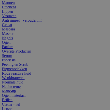
Mannen
Littekens
Lippen
Vrouwen
Anti rimpel - veroudering
Gelaat
Mascara
Masker
Nagels
Ogen
Parfum
Overige Producten
Serum
Psoriasis
Peeling en Scrub
Pigmentvlekken
Rode reactive huid
Wenkbrauwen
Normale huid
Nachtcreme
Make-up
Ogen materiaal
Brillen
Creme - gel
Lenzen