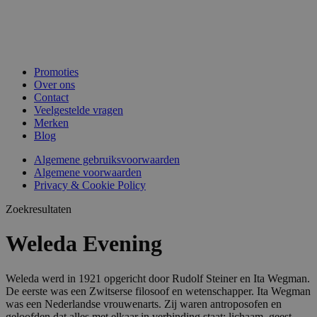
Promoties
Over ons
Contact
Veelgestelde vragen
Merken
Blog
Algemene gebruiksvoorwaarden
Algemene voorwaarden
Privacy & Cookie Policy
Zoekresultaten
Weleda Evening
Weleda werd in 1921 opgericht door Rudolf Steiner en Ita Wegman.
De eerste was een Zwitserse filosoof en wetenschapper. Ita Wegman
was een Nederlandse vrouwenarts. Zij waren antroposofen en
geloofden dat alles met elkaar in verbinding staat: lichaam, geest,