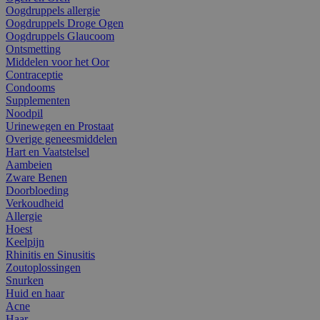
Oogdruppels allergie
Oogdruppels Droge Ogen
Oogdruppels Glaucoom
Ontsmetting
Middelen voor het Oor
Contraceptie
Condooms
Supplementen
Noodpil
Urinewegen en Prostaat
Overige geneesmiddelen
Hart en Vaatstelsel
Aambeien
Zware Benen
Doorbloeding
Verkoudheid
Allergie
Hoest
Keelpijn
Rhinitis en Sinusitis
Zoutoplossingen
Snurken
Huid en haar
Acne
Haar