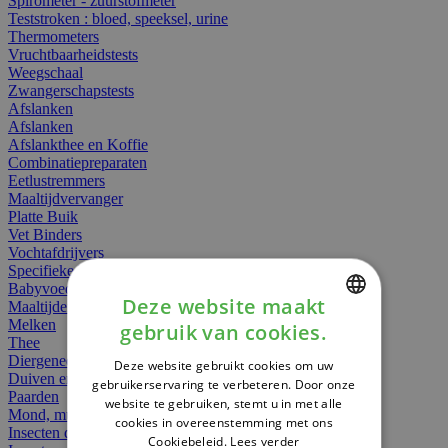
Spirometer - zuurstofmeter
Teststroken : bloed, speeksel, urine
Thermometers
Vruchtbaarheidstests
Weegschaal
Zwangerschapstests
Afslanken
Afslanken
Afslankthee en Koffie
Combinatiepreparaten
Eetlustremmers
Maaltijdvervanger
Platte Buik
Vet Binders
Vochtafdrijvers
Specifieke Voeding
Babyvoeding
Deze website maakt
Maaltijden
Melken
gebruik van cookies.
DUTCH
Thee
Diergeneesmiddelen
Deze website gebruikt cookies om uw
FRENCH
Duiven en vogels
gebruikerservaring te verbeteren. Door onze
Paarden
website te gebruiken, stemt u in met alle
ENGLISH
Mond, muil of snavel
cookies in overeenstemming met ons
Insecten dieren
Cookiebeleid.
Lees verder