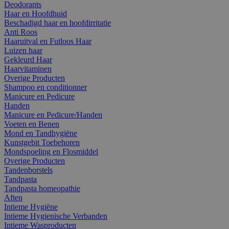
Deodorants
Haar en Hoofdhuid
Beschadigd haar en hoofdirritatie
Anti Roos
Haaruitval en Futloos Haar
Luizen haar
Gekleurd Haar
Haarvitaminen
Overige Producten
Shampoo en conditionner
Manicure en Pedicure
Handen
Manicure en Pedicure/Handen
Voeten en Benen
Mond en Tandhygiëne
Kunstgebit Toebehoren
Mondspoeling en Flosmiddel
Overige Producten
Tandenborstels
Tandpasta
Tandpasta homeopathie
Aften
Intieme Hygiëne
Intieme Hygienische Verbanden
Intieme Wasproducten