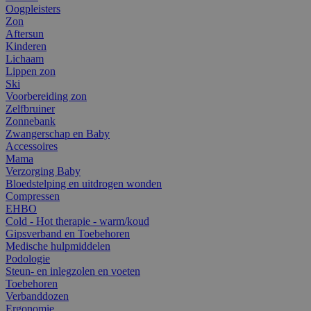
Oogpleisters
Zon
Aftersun
Kinderen
Lichaam
Lippen zon
Ski
Voorbereiding zon
Zelfbruiner
Zonnebank
Zwangerschap en Baby
Accessoires
Mama
Verzorging Baby
Bloedstelping en uitdrogen wonden
Compressen
EHBO
Cold - Hot therapie - warm/koud
Gipsverband en Toebehoren
Medische hulpmiddelen
Podologie
Steun- en inlegzolen en voeten
Toebehoren
Verbanddozen
Ergonomie