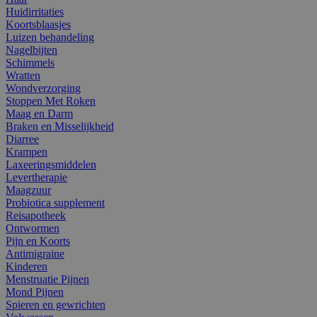
Huidirritaties
Koortsblaasjes
Luizen behandeling
Nagelbijten
Schimmels
Wratten
Wondverzorging
Stoppen Met Roken
Maag en Darm
Braken en Misselijkheid
Diarree
Krampen
Laxeeringsmiddelen
Levertherapie
Maagzuur
Probiotica supplement
Reisapotheek
Ontwormen
Pijn en Koorts
Antimigraine
Kinderen
Menstruatie Pijnen
Mond Pijnen
Spieren en gewrichten