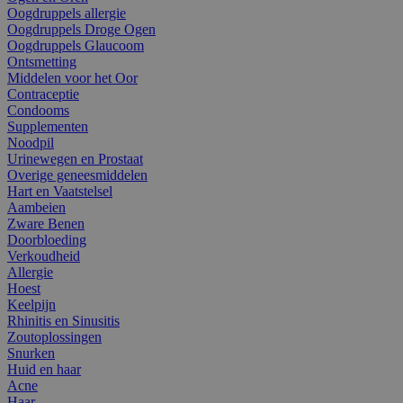
Oogdruppels allergie
Oogdruppels Droge Ogen
Oogdruppels Glaucoom
Ontsmetting
Middelen voor het Oor
Contraceptie
Condooms
Supplementen
Noodpil
Urinewegen en Prostaat
Overige geneesmiddelen
Hart en Vaatstelsel
Aambeien
Zware Benen
Doorbloeding
Verkoudheid
Allergie
Hoest
Keelpijn
Rhinitis en Sinusitis
Zoutoplossingen
Snurken
Huid en haar
Acne
Haar