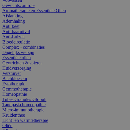
Volwassen
Gewichtscontrole
Aromatherapie en Essentiele Olien
Afslanking
Ademhaling
Anti-beet
Anti-haaruitval
Anti-Luizen
Bloedcirculatie
Complex - combinaties
Dagelijks welzijn
Essentiële oliën
Gewrichten & spieren
Huidverzorging
Verstuiver
Bachbloesem
Fytotherapie
Gemmotherapie
Homeopathie
Tubes Granules-Globuli
Tandpasta homeopathie
Micro-immunotherapie
Kruidenthee
Licht- en warmtetherapie
Oliën