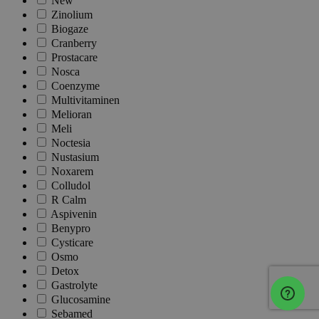
New
Zinolium
Biogaze
Cranberry
Prostacare
Nosca
Coenzyme
Multivitaminen
Melioran
Meli
Noctesia
Nustasium
Noxarem
Colludol
R Calm
Aspivenin
Benypro
Cysticare
Osmo
Detox
Gastrolyte
Glucosamine
Sebamed