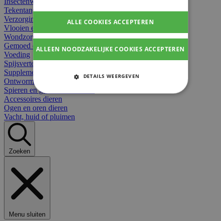
Insectenwerend
Tekentangen
Verzorging beten
ALLE COOKIES ACCEPTEREN
Vlooien en teken
Wondzorg dieren
Gemoed en stress dieren
ALLEEN NOODZAKELIJKE COOKIES ACCEPTEREN
Voeding
Spijsvertering
Supplementen dieren
DETAILS WEERGEVEN
Ontworming en parasieten
Spieren en gewrichten dieren
STRIKT NOODZAKELIJKE
Accessoires dieren
COOKIES
Ogen en oren dieren
Vacht, huid of pluimen
PRESTATIE COOKIES
TARGETING COOKIES
Zoeken
FUNCTIONELE COOKIES
Strikt noodzakelijke cookies
Menu sluiten