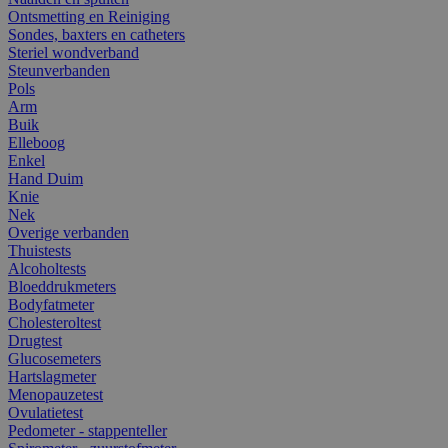
Ontsmetting en Reiniging
Sondes, baxters en catheters
Steriel wondverband
Steunverbanden
Pols
Arm
Buik
Elleboog
Enkel
Hand Duim
Knie
Nek
Overige verbanden
Thuistests
Alcoholtests
Bloeddrukmeters
Bodyfatmeter
Cholesteroltest
Drugtest
Glucosemeters
Hartslagmeter
Menopauzetest
Ovulatietest
Pedometer - stappenteller