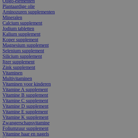
Oligo-elementen
Plantaardige olie
Aminozuren supplementen
Mineralen
Calcium supplement
Jodium tabletten
Kalium supplement
Koper supplement
Magnesium supplement
Selenium supplement
Silicium supplement
Ijzer supplement
Zink supplement
Vitaminen
Multivitaminen
Vitaminen voor kinderen
Vitamine A supplement
Vitamine B supplement
Vitamine C supplement
Vitamine D supplement
Vitamine E supplement
Vitamine K supplement
Zwangerschapsvitamine
Foliumzuur supplement
Vitamine haar en nagels