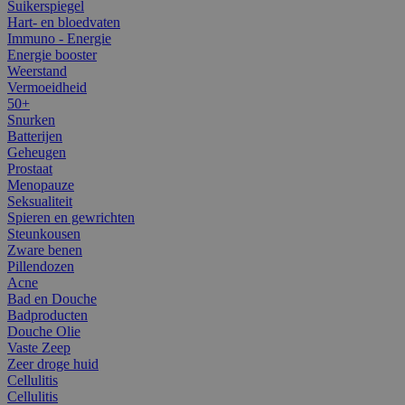
Suikerspiegel
Hart- en bloedvaten
Immuno - Energie
Energie booster
Weerstand
Vermoeidheid
50+
Snurken
Batterijen
Geheugen
Prostaat
Menopauze
Seksualiteit
Spieren en gewrichten
Steunkousen
Zware benen
Pillendozen
Acne
Bad en Douche
Badproducten
Douche Olie
Vaste Zeep
Zeer droge huid
Cellulitis
Cellulitis