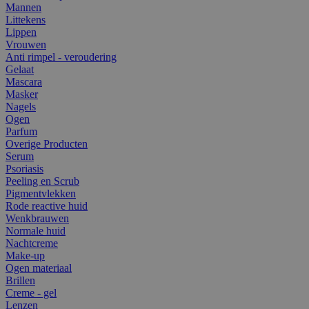
Mannen
Littekens
Lippen
Vrouwen
Anti rimpel - veroudering
Gelaat
Mascara
Masker
Nagels
Ogen
Parfum
Overige Producten
Serum
Psoriasis
Peeling en Scrub
Pigmentvlekken
Rode reactive huid
Wenkbrauwen
Normale huid
Nachtcreme
Make-up
Ogen materiaal
Brillen
Creme - gel
Lenzen