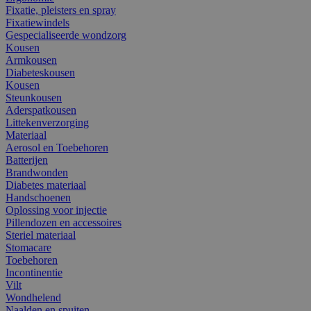
Fixatie, pleisters en spray
Fixatiewindels
Gespecialiseerde wondzorg
Kousen
Armkousen
Diabeteskousen
Kousen
Steunkousen
Aderspatkousen
Littekenverzorging
Materiaal
Aerosol en Toebehoren
Batterijen
Brandwonden
Diabetes materiaal
Handschoenen
Oplossing voor injectie
Pillendozen en accessoires
Steriel materiaal
Stomacare
Toebehoren
Incontinentie
Vilt
Wondhelend
Naalden en spuiten