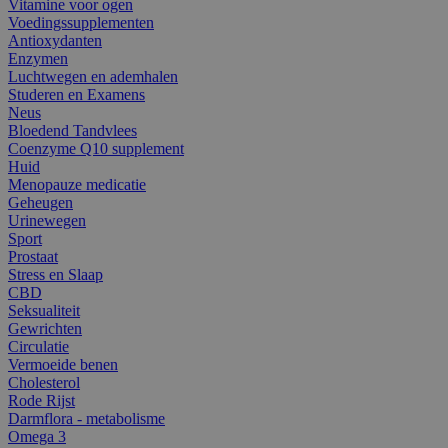
Vitamine voor ogen
Voedingssupplementen
Antioxydanten
Enzymen
Luchtwegen en ademhalen
Studeren en Examens
Neus
Bloedend Tandvlees
Coenzyme Q10 supplement
Huid
Menopauze medicatie
Geheugen
Urinewegen
Sport
Prostaat
Stress en Slaap
CBD
Seksualiteit
Gewrichten
Circulatie
Vermoeide benen
Cholesterol
Rode Rijst
Darmflora - metabolisme
Omega 3