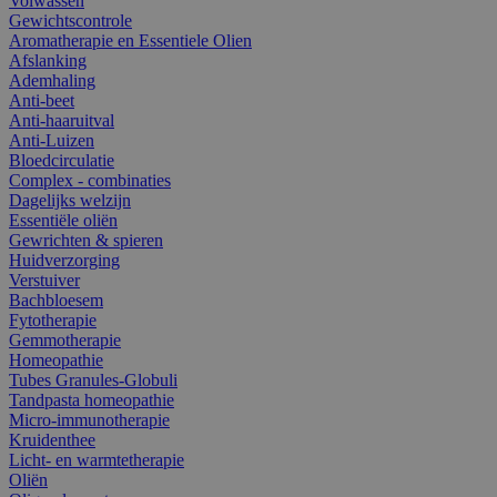
Volwassen
Gewichtscontrole
Aromatherapie en Essentiele Olien
Afslanking
Ademhaling
Anti-beet
Anti-haaruitval
Anti-Luizen
Bloedcirculatie
Complex - combinaties
Dagelijks welzijn
Essentiële oliën
Gewrichten & spieren
Huidverzorging
Verstuiver
Bachbloesem
Fytotherapie
Gemmotherapie
Homeopathie
Tubes Granules-Globuli
Tandpasta homeopathie
Micro-immunotherapie
Kruidenthee
Licht- en warmtetherapie
Oliën