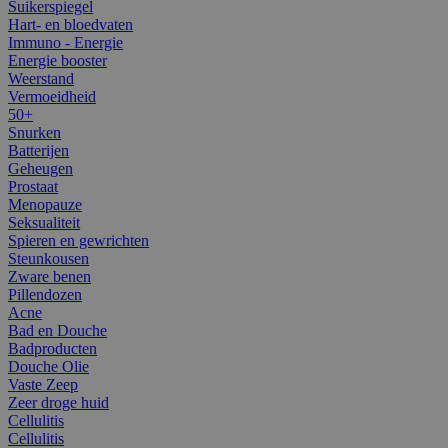
Suikerspiegel
Hart- en bloedvaten
Immuno - Energie
Energie booster
Weerstand
Vermoeidheid
50+
Snurken
Batterijen
Geheugen
Prostaat
Menopauze
Seksualiteit
Spieren en gewrichten
Steunkousen
Zware benen
Pillendozen
Acne
Bad en Douche
Badproducten
Douche Olie
Vaste Zeep
Zeer droge huid
Cellulitis
Cellulitis