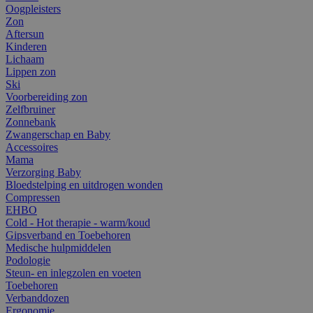
Oogpleisters
Zon
Aftersun
Kinderen
Lichaam
Lippen zon
Ski
Voorbereiding zon
Zelfbruiner
Zonnebank
Zwangerschap en Baby
Accessoires
Mama
Verzorging Baby
Bloedstelping en uitdrogen wonden
Compressen
EHBO
Cold - Hot therapie - warm/koud
Gipsverband en Toebehoren
Medische hulpmiddelen
Podologie
Steun- en inlegzolen en voeten
Toebehoren
Verbanddozen
Ergonomie