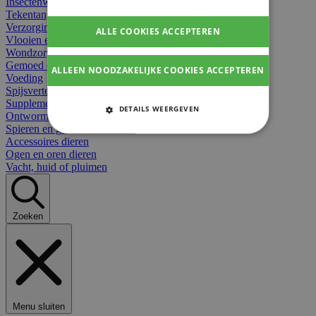
Insectenwerend
Tekentangen
Verzorging beten
ALLE COOKIES ACCEPTEREN
Vlooien en teken
Wondzorg dieren
Gemoed en stress dieren
ALLEEN NOODZAKELIJKE COOKIES ACCEPTEREN
Voeding
Spijsvertering
Supplementen dieren
DETAILS WEERGEVEN
Ontworming en parasieten
Spieren en gewrichten dieren
STRIKT NOODZAKELIJKE
Accessoires dieren
COOKIES
Ogen en oren dieren
Vacht, huid of pluimen
PRESTATIE COOKIES
TARGETING COOKIES
Zoeken
FUNCTIONELE COOKIES
Strikt noodzakelijke cookies
Menu sluiten