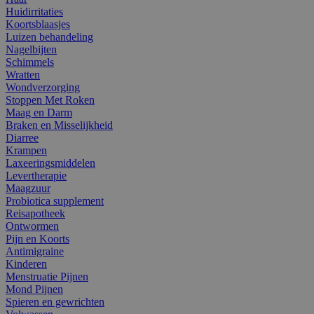
Huidirritaties
Koortsblaasjes
Luizen behandeling
Nagelbijten
Schimmels
Wratten
Wondverzorging
Stoppen Met Roken
Maag en Darm
Braken en Misselijkheid
Diarree
Krampen
Laxeeringsmiddelen
Levertherapie
Maagzuur
Probiotica supplement
Reisapotheek
Ontwormen
Pijn en Koorts
Antimigraine
Kinderen
Menstruatie Pijnen
Mond Pijnen
Spieren en gewrichten