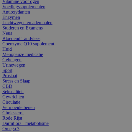
Vitamine voor ogen
Voedingssupplementen
Antioxydanten
Enzymen
Luchtwegen en ademhalen
Studeren en Examens
Neus
Bloedend Tandvlees
Coenzyme Q10 supplement
Huid
Menopauze medicatie
Geheugen
Urinewegen
Sport
Prostaat
Stress en Slaap
CBD
Seksualiteit
Gewrichten
Circulatie
Vermoeide benen
Cholesterol
Rode Rijst
Darmflora - metabolisme
Omega 3