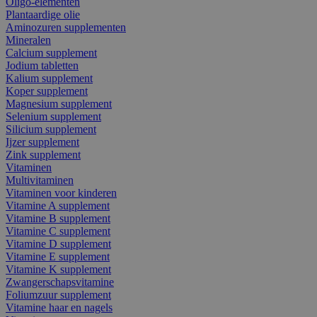
Oligo-elementen
Plantaardige olie
Aminozuren supplementen
Mineralen
Calcium supplement
Jodium tabletten
Kalium supplement
Koper supplement
Magnesium supplement
Selenium supplement
Silicium supplement
Ijzer supplement
Zink supplement
Vitaminen
Multivitaminen
Vitaminen voor kinderen
Vitamine A supplement
Vitamine B supplement
Vitamine C supplement
Vitamine D supplement
Vitamine E supplement
Vitamine K supplement
Zwangerschapsvitamine
Foliumzuur supplement
Vitamine haar en nagels