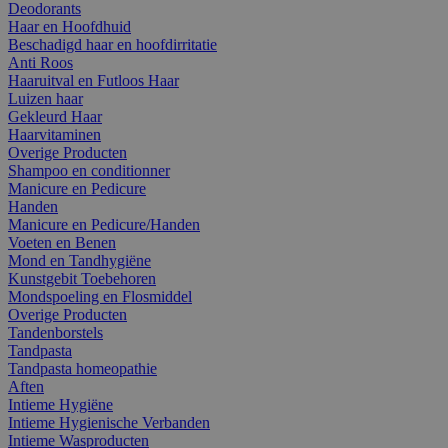
Deodorants
Haar en Hoofdhuid
Beschadigd haar en hoofdirritatie
Anti Roos
Haaruitval en Futloos Haar
Luizen haar
Gekleurd Haar
Haarvitaminen
Overige Producten
Shampoo en conditionner
Manicure en Pedicure
Handen
Manicure en Pedicure/Handen
Voeten en Benen
Mond en Tandhygiëne
Kunstgebit Toebehoren
Mondspoeling en Flosmiddel
Overige Producten
Tandenborstels
Tandpasta
Tandpasta homeopathie
Aften
Intieme Hygiëne
Intieme Hygienische Verbanden
Intieme Wasproducten