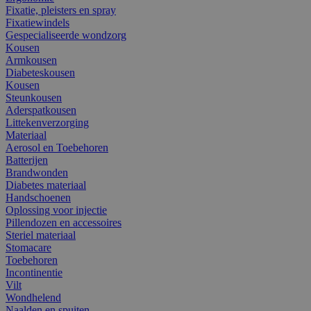
Fixatie, pleisters en spray
Fixatiewindels
Gespecialiseerde wondzorg
Kousen
Armkousen
Diabeteskousen
Kousen
Steunkousen
Aderspatkousen
Littekenverzorging
Materiaal
Aerosol en Toebehoren
Batterijen
Brandwonden
Diabetes materiaal
Handschoenen
Oplossing voor injectie
Pillendozen en accessoires
Steriel materiaal
Stomacare
Toebehoren
Incontinentie
Vilt
Wondhelend
Naalden en spuiten