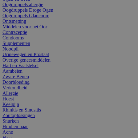
Oogdruppels allergie
Oogdruppels Droge Ogen
Oogdruppels Glaucoom
Ontsmetting
Middelen voor het Oor
Contraceptie
Condooms
Supplementen
Noodpil
Urinewegen en Prostaat
Overige geneesmiddelen
Hart en Vaatstelsel
Aambeien
Zware Benen
Doorbloeding
Verkoudheid
Allergie
Hoest
Keelpijn
Rhinitis en Sinusitis
Zoutoplossingen
Snurken
Huid en haar
Acne
Haar