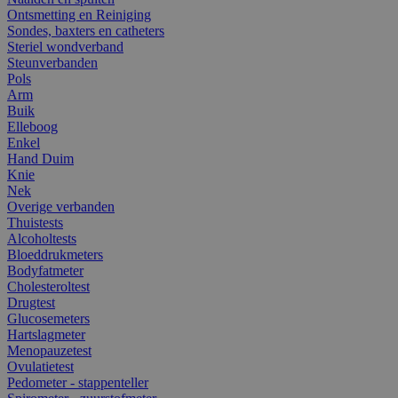
Ontsmetting en Reiniging
Sondes, baxters en catheters
Steriel wondverband
Steunverbanden
Pols
Arm
Buik
Elleboog
Enkel
Hand Duim
Knie
Nek
Overige verbanden
Thuistests
Alcoholtests
Bloeddrukmeters
Bodyfatmeter
Cholesteroltest
Drugtest
Glucosemeters
Hartslagmeter
Menopauzetest
Ovulatietest
Pedometer - stappenteller