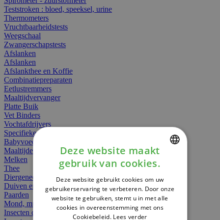
Spirometer - zuurstofmeter
Teststroken : bloed, speeksel, urine
Thermometers
Vruchtbaarheidstests
Weegschaal
Zwangerschapstests
Afslanken
Afslanken
Afslankthee en Koffie
Combinatiepreparaten
Eetlustremmers
Maaltijdvervanger
Platte Buik
Vet Binders
Vochtafdrijvers
Specifieke Voeding
Babyvoeding
Deze website maakt
Maaltijden
Melken
gebruik van cookies.
DUTCH
Thee
Diergeneesmiddelen
Deze website gebruikt cookies om uw
FRENCH
Duiven en vogels
gebruikerservaring te verbeteren. Door onze
Paarden
website te gebruiken, stemt u in met alle
ENGLISH
Mond, muil of snavel
cookies in overeenstemming met ons
Insecten dieren
Cookiebeleid.
Lees verder