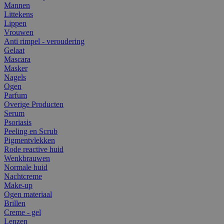
Mannen
Littekens
Lippen
Vrouwen
Anti rimpel - veroudering
Gelaat
Mascara
Masker
Nagels
Ogen
Parfum
Overige Producten
Serum
Psoriasis
Peeling en Scrub
Pigmentvlekken
Rode reactive huid
Wenkbrauwen
Normale huid
Nachtcreme
Make-up
Ogen materiaal
Brillen
Creme - gel
Lenzen