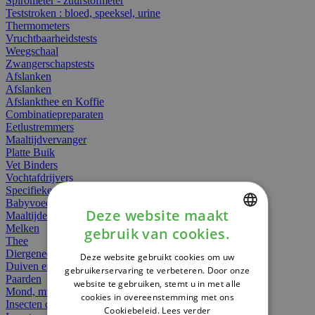
Spirometer - zuurstofmeter
Teststroken : bloed, speeksel, urine
Thermometers
Vruchtbaarheidstests
Weegschaal
Zwangerschapstests
Afslanken
Afslanken
Afslankthee en Koffie
Combinatiepreparaten
Eetlustremmers
Maaltijdvervanger
Platte Buik
Vet Binders
Vochtafdrijvers
Specifieke Voeding
Babyvoeding
Deze website maakt
Maaltijden
Melken
gebruik van cookies.
DUTCH
Thee
Diergeneesmiddelen
Deze website gebruikt cookies om uw
FRENCH
Duiven en vogels
gebruikerservaring te verbeteren. Door onze
Paarden
website te gebruiken, stemt u in met alle
ENGLISH
Mond, muil of snavel
cookies in overeenstemming met ons
Insecten dieren
Cookiebeleid.
Lees verder