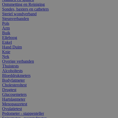
Ontsmetting en Reiniging
Sondes, baxters en catheters
Steriel wondverband
Steunverbanden
Pols
Arm
Buik
Elleboog
Enkel
Hand Duim
Knie
Nek
Overige verbanden
Thuistests
Alcoholtests
Bloeddrukmeters
Bodyfatmeter
Cholesteroltest
Drugtest
Glucosemeters
Hartslagmeter
Menopauzetest
Ovulatietest
Pedometer - stappenteller