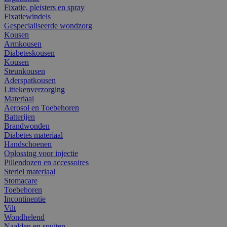
Fixatie, pleisters en spray
Fixatiewindels
Gespecialiseerde wondzorg
Kousen
Armkousen
Diabeteskousen
Kousen
Steunkousen
Aderspatkousen
Littekenverzorging
Materiaal
Aerosol en Toebehoren
Batterijen
Brandwonden
Diabetes materiaal
Handschoenen
Oplossing voor injectie
Pillendozen en accessoires
Steriel materiaal
Stomacare
Toebehoren
Incontinentie
Vilt
Wondhelend
Naalden en spuiten