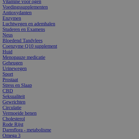
Vitamine voor ogen
Voedingssupplementen
Antioxydanten
Enzymen
Luchtwegen en ademhalen
Studeren en Examens
Neus
Bloedend Tandvlees
Coenzyme Q10 supplement
Huid
Menopauze medicatie
Geheugen
Urinewegen
Sport
Prostaat
Stress en Slaap
CBD
Seksualiteit
Gewrichten
Circulatie
Vermoeide benen
Cholesterol
Rode Rijst
Darmflora - metabolisme
Omega 3