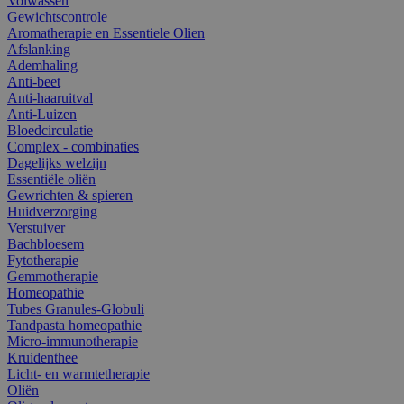
Volwassen
Gewichtscontrole
Aromatherapie en Essentiele Olien
Afslanking
Ademhaling
Anti-beet
Anti-haaruitval
Anti-Luizen
Bloedcirculatie
Complex - combinaties
Dagelijks welzijn
Essentiële oliën
Gewrichten & spieren
Huidverzorging
Verstuiver
Bachbloesem
Fytotherapie
Gemmotherapie
Homeopathie
Tubes Granules-Globuli
Tandpasta homeopathie
Micro-immunotherapie
Kruidenthee
Licht- en warmtetherapie
Oliën