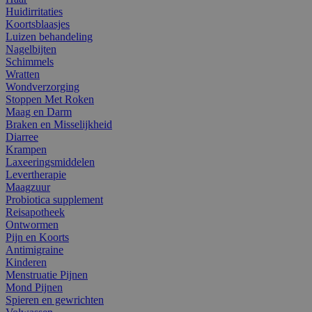
Huidirritaties
Koortsblaasjes
Luizen behandeling
Nagelbijten
Schimmels
Wratten
Wondverzorging
Stoppen Met Roken
Maag en Darm
Braken en Misselijkheid
Diarree
Krampen
Laxeeringsmiddelen
Levertherapie
Maagzuur
Probiotica supplement
Reisapotheek
Ontwormen
Pijn en Koorts
Antimigraine
Kinderen
Menstruatie Pijnen
Mond Pijnen
Spieren en gewrichten