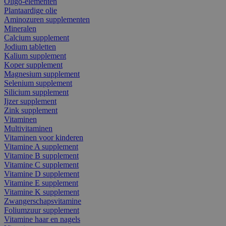
Oligo-elementen
Plantaardige olie
Aminozuren supplementen
Mineralen
Calcium supplement
Jodium tabletten
Kalium supplement
Koper supplement
Magnesium supplement
Selenium supplement
Silicium supplement
Ijzer supplement
Zink supplement
Vitaminen
Multivitaminen
Vitaminen voor kinderen
Vitamine A supplement
Vitamine B supplement
Vitamine C supplement
Vitamine D supplement
Vitamine E supplement
Vitamine K supplement
Zwangerschapsvitamine
Foliumzuur supplement
Vitamine haar en nagels