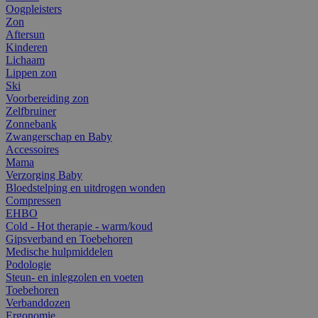
Oogpleisters
Zon
Aftersun
Kinderen
Lichaam
Lippen zon
Ski
Voorbereiding zon
Zelfbruiner
Zonnebank
Zwangerschap en Baby
Accessoires
Mama
Verzorging Baby
Bloedstelping en uitdrogen wonden
Compressen
EHBO
Cold - Hot therapie - warm/koud
Gipsverband en Toebehoren
Medische hulpmiddelen
Podologie
Steun- en inlegzolen en voeten
Toebehoren
Verbanddozen
Ergonomie