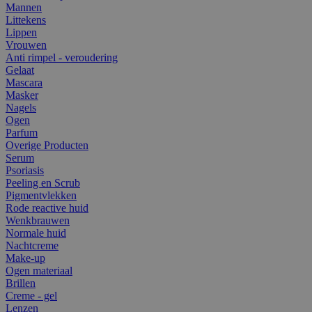
Mannen
Littekens
Lippen
Vrouwen
Anti rimpel - veroudering
Gelaat
Mascara
Masker
Nagels
Ogen
Parfum
Overige Producten
Serum
Psoriasis
Peeling en Scrub
Pigmentvlekken
Rode reactive huid
Wenkbrauwen
Normale huid
Nachtcreme
Make-up
Ogen materiaal
Brillen
Creme - gel
Lenzen