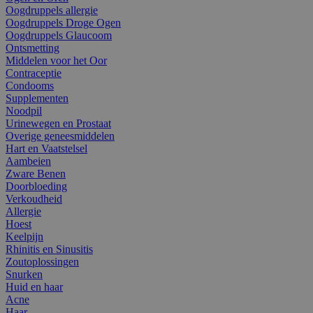
Oogdruppels allergie
Oogdruppels Droge Ogen
Oogdruppels Glaucoom
Ontsmetting
Middelen voor het Oor
Contraceptie
Condooms
Supplementen
Noodpil
Urinewegen en Prostaat
Overige geneesmiddelen
Hart en Vaatstelsel
Aambeien
Zware Benen
Doorbloeding
Verkoudheid
Allergie
Hoest
Keelpijn
Rhinitis en Sinusitis
Zoutoplossingen
Snurken
Huid en haar
Acne
Haar