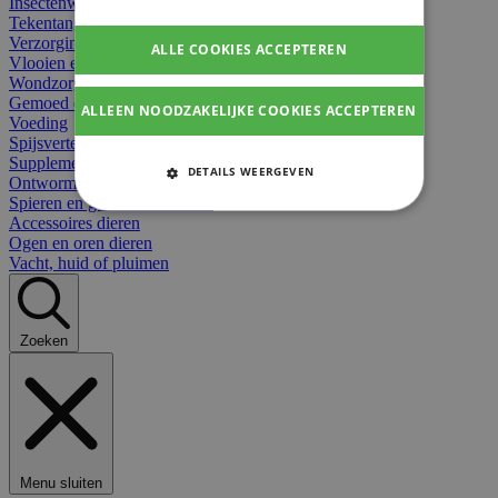
Insectenwerend
Tekentangen
Verzorging beten
ALLE COOKIES ACCEPTEREN
Vlooien en teken
Wondzorg dieren
Gemoed en stress dieren
ALLEEN NOODZAKELIJKE COOKIES ACCEPTEREN
Voeding
Spijsvertering
Supplementen dieren
DETAILS WEERGEVEN
Ontworming en parasieten
Spieren en gewrichten dieren
STRIKT NOODZAKELIJKE
Accessoires dieren
COOKIES
Ogen en oren dieren
Vacht, huid of pluimen
PRESTATIE COOKIES
TARGETING COOKIES
Zoeken
FUNCTIONELE COOKIES
Strikt noodzakelijke cookies
Menu sluiten