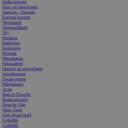
Suikerspiegel
Hart- en bloedvaten
Immuno - Energie
Energie booster
Weerstand
Vermoeidheid
50+
Snurken
Batterijen
Geheugen
Prostaat
Menopauze
Seksualiteit
Spieren en gewrichten
Steunkousen
Zware benen
Pillendozen
Acne
Bad en Douche
Badproducten
Douche Olie
Vaste Zeep
Zeer droge huid
Cellulitis
Cellulitis