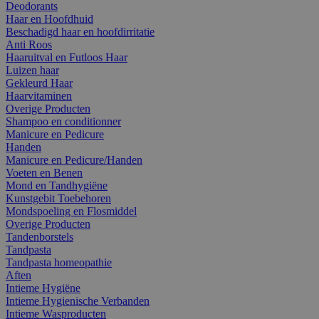
Deodorants
Haar en Hoofdhuid
Beschadigd haar en hoofdirritatie
Anti Roos
Haaruitval en Futloos Haar
Luizen haar
Gekleurd Haar
Haarvitaminen
Overige Producten
Shampoo en conditionner
Manicure en Pedicure
Handen
Manicure en Pedicure/Handen
Voeten en Benen
Mond en Tandhygiëne
Kunstgebit Toebehoren
Mondspoeling en Flosmiddel
Overige Producten
Tandenborstels
Tandpasta
Tandpasta homeopathie
Aften
Intieme Hygiëne
Intieme Hygienische Verbanden
Intieme Wasproducten