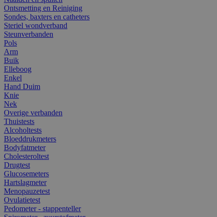
Ontsmetting en Reiniging
Sondes, baxters en catheters
Steriel wondverband
Steunverbanden
Pols
Arm
Buik
Elleboog
Enkel
Hand Duim
Knie
Nek
Overige verbanden
Thuistests
Alcoholtests
Bloeddrukmeters
Bodyfatmeter
Cholesteroltest
Drugtest
Glucosemeters
Hartslagmeter
Menopauzetest
Ovulatietest
Pedometer - stappenteller