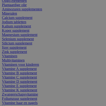
Oligo-elementen
Plantaardige olie
Aminozuren supplementen
Mineralen
Calcium supplement
Jodium tabletten
Kalium supplement
Koper supplement
Magnesium supplement
Selenium supplement
Silicium supplement
Ijzer supplement
Zink supplement
Vitaminen
Multivitaminen
Vitaminen voor kinderen
Vitamine A supplement
Vitamine B supplement
Vitamine C supplement
Vitamine D supplement
Vitamine E supplement
Vitamine K supplement
Zwangerschapsvitamine
Foliumzuur supplement
Vitamine haar en nagels