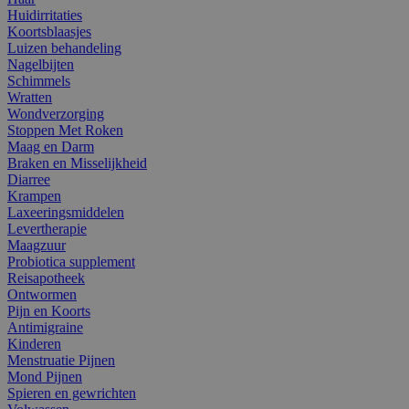
Huidirritaties
Koortsblaasjes
Luizen behandeling
Nagelbijten
Schimmels
Wratten
Wondverzorging
Stoppen Met Roken
Maag en Darm
Braken en Misselijkheid
Diarree
Krampen
Laxeeringsmiddelen
Levertherapie
Maagzuur
Probiotica supplement
Reisapotheek
Ontwormen
Pijn en Koorts
Antimigraine
Kinderen
Menstruatie Pijnen
Mond Pijnen
Spieren en gewrichten