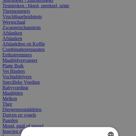
Spirometer - zuurstofmeter
Teststroken : bloed, speeksel, urine
Thermometers
Vruchtbaarheidstests
Weegschaal
Zwangerschapstests
Afslanken
Afslanken
Afslankthee en Koffie
Combinatiepreparaten
Eetlustremmers
Maaltijdvervanger
Platte Buik
Vet Binders
Vochtafdrijvers
Specifieke Voeding
Babyvoeding
Maaltijden
Melken
Thee
Diergeneesmiddelen
Duiven en vogels
Paarden
Mond, muil of snavel
Insecten dieren