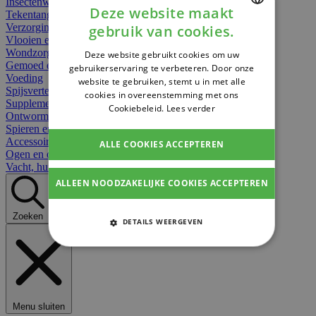
Insectenwerend
Deze website maakt
Tekentangen
Verzorging beten
gebruik van cookies.
DUTCH
Vlooien en teken
Wondzorg dieren
Deze website gebruikt cookies om uw
FRENCH
Gemoed en stress dieren
gebruikerservaring te verbeteren. Door onze
Voeding
website te gebruiken, stemt u in met alle
ENGLISH
Spijsvertering
cookies in overeenstemming met ons
Supplementen dieren
Cookiebeleid.
Lees verder
Ontworming en parasieten
Spieren en gewrichten dieren
Accessoires dieren
ALLE COOKIES ACCEPTEREN
Ogen en oren dieren
Vacht, huid of pluimen
ALLEEN NOODZAKELIJKE COOKIES ACCEPTEREN
Zoeken
DETAILS WEERGEVEN
STRIKT NOODZAKELIJKE COOKIES
PRESTATIE COOKIES
Menu sluiten