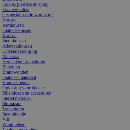
Fixatie, pleisters en spray
Fixatiewindels
Gespecialiseerde wondzorg
Kousen
Armkousen
Diabeteskousen
Kousen
Steunkousen
Aderspatkousen
Littekenverzorging
Materiaal
Aerosol en Toebehoren
Batterijen
Brandwonden
Diabetes materiaal
Handschoenen
Oplossing voor injectie
Pillendozen en accessoires
Steriel materiaal
Stomacare
Toebehoren
Incontinentie
Vilt
Wondhelend
Naalden en spuiten