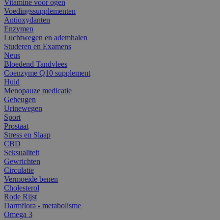
Vitamine voor ogen
Voedingssupplementen
Antioxydanten
Enzymen
Luchtwegen en ademhalen
Studeren en Examens
Neus
Bloedend Tandvlees
Coenzyme Q10 supplement
Huid
Menopauze medicatie
Geheugen
Urinewegen
Sport
Prostaat
Stress en Slaap
CBD
Seksualiteit
Gewrichten
Circulatie
Vermoeide benen
Cholesterol
Rode Rijst
Darmflora - metabolisme
Omega 3