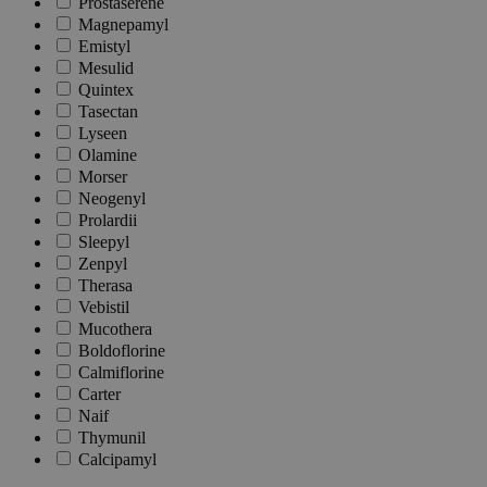
Prostaserene
Magnepamyl
Emistyl
Mesulid
Quintex
Tasectan
Lyseen
Olamine
Morser
Neogenyl
Prolardii
Sleepyl
Zenpyl
Therasa
Vebistil
Mucothera
Boldoflorine
Calmiflorine
Carter
Naif
Thymunil
Calcipamyl