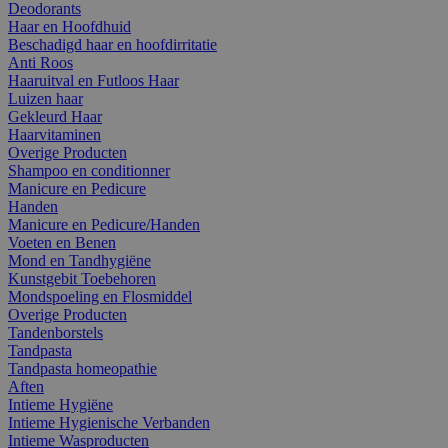
Deodorants
Haar en Hoofdhuid
Beschadigd haar en hoofdirritatie
Anti Roos
Haaruitval en Futloos Haar
Luizen haar
Gekleurd Haar
Haarvitaminen
Overige Producten
Shampoo en conditionner
Manicure en Pedicure
Handen
Manicure en Pedicure/Handen
Voeten en Benen
Mond en Tandhygiëne
Kunstgebit Toebehoren
Mondspoeling en Flosmiddel
Overige Producten
Tandenborstels
Tandpasta
Tandpasta homeopathie
Aften
Intieme Hygiëne
Intieme Hygienische Verbanden
Intieme Wasproducten