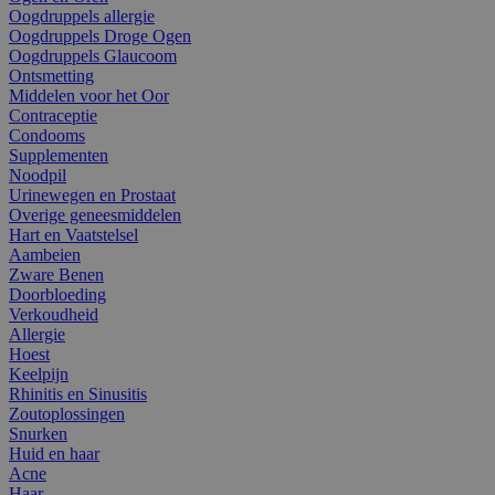
Oogdruppels allergie
Oogdruppels Droge Ogen
Oogdruppels Glaucoom
Ontsmetting
Middelen voor het Oor
Contraceptie
Condooms
Supplementen
Noodpil
Urinewegen en Prostaat
Overige geneesmiddelen
Hart en Vaatstelsel
Aambeien
Zware Benen
Doorbloeding
Verkoudheid
Allergie
Hoest
Keelpijn
Rhinitis en Sinusitis
Zoutoplossingen
Snurken
Huid en haar
Acne
Haar