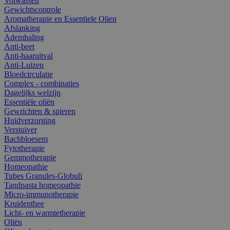
Volwassen
Gewichtscontrole
Aromatherapie en Essentiele Olien
Afslanking
Ademhaling
Anti-beet
Anti-haaruitval
Anti-Luizen
Bloedcirculatie
Complex - combinaties
Dagelijks welzijn
Essentiële oliën
Gewrichten & spieren
Huidverzorging
Verstuiver
Bachbloesem
Fytotherapie
Gemmotherapie
Homeopathie
Tubes Granules-Globuli
Tandpasta homeopathie
Micro-immunotherapie
Kruidenthee
Licht- en warmtetherapie
Oliën