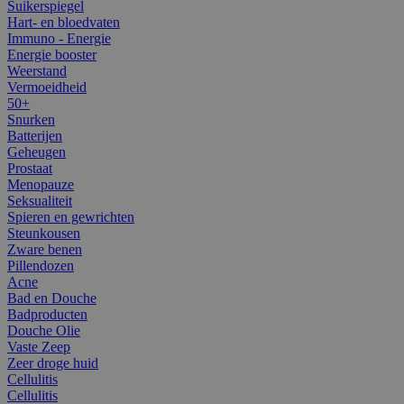
Suikerspiegel
Hart- en bloedvaten
Immuno - Energie
Energie booster
Weerstand
Vermoeidheid
50+
Snurken
Batterijen
Geheugen
Prostaat
Menopauze
Seksualiteit
Spieren en gewrichten
Steunkousen
Zware benen
Pillendozen
Acne
Bad en Douche
Badproducten
Douche Olie
Vaste Zeep
Zeer droge huid
Cellulitis
Cellulitis