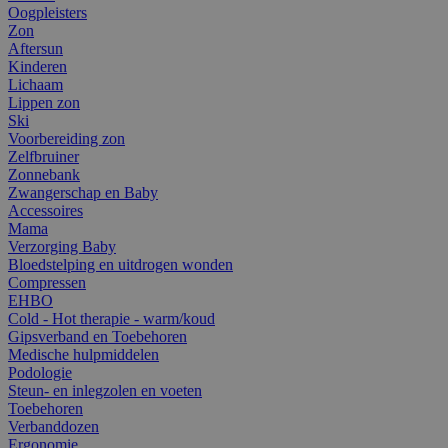
Oogpleisters
Zon
Aftersun
Kinderen
Lichaam
Lippen zon
Ski
Voorbereiding zon
Zelfbruiner
Zonnebank
Zwangerschap en Baby
Accessoires
Mama
Verzorging Baby
Bloedstelping en uitdrogen wonden
Compressen
EHBO
Cold - Hot therapie - warm/koud
Gipsverband en Toebehoren
Medische hulpmiddelen
Podologie
Steun- en inlegzolen en voeten
Toebehoren
Verbanddozen
Ergonomie