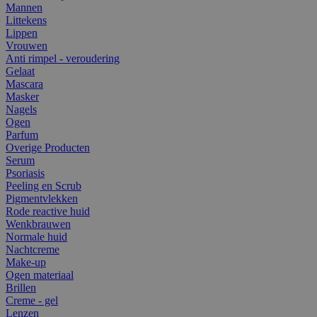
Mannen
Littekens
Lippen
Vrouwen
Anti rimpel - veroudering
Gelaat
Mascara
Masker
Nagels
Ogen
Parfum
Overige Producten
Serum
Psoriasis
Peeling en Scrub
Pigmentvlekken
Rode reactive huid
Wenkbrauwen
Normale huid
Nachtcreme
Make-up
Ogen materiaal
Brillen
Creme - gel
Lenzen