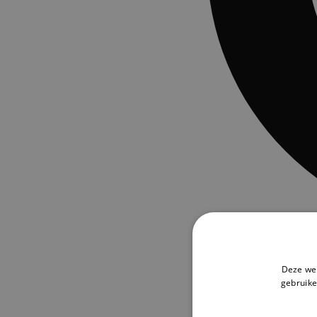
Deze web
gebruike