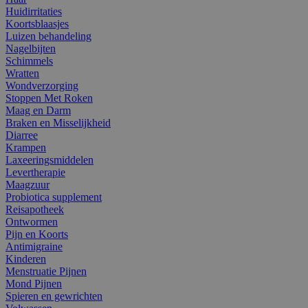
Huidirritaties
Koortsblaasjes
Luizen behandeling
Nagelbijten
Schimmels
Wratten
Wondverzorging
Stoppen Met Roken
Maag en Darm
Braken en Misselijkheid
Diarree
Krampen
Laxeeringsmiddelen
Levertherapie
Maagzuur
Probiotica supplement
Reisapotheek
Ontwormen
Pijn en Koorts
Antimigraine
Kinderen
Menstruatie Pijnen
Mond Pijnen
Spieren en gewrichten