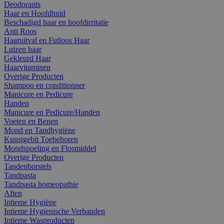
Deodorants
Haar en Hoofdhuid
Beschadigd haar en hoofdirritatie
Anti Roos
Haaruitval en Futloos Haar
Luizen haar
Gekleurd Haar
Haarvitaminen
Overige Producten
Shampoo en conditionner
Manicure en Pedicure
Handen
Manicure en Pedicure/Handen
Voeten en Benen
Mond en Tandhygiëne
Kunstgebit Toebehoren
Mondspoeling en Flosmiddel
Overige Producten
Tandenborstels
Tandpasta
Tandpasta homeopathie
Aften
Intieme Hygiëne
Intieme Hygienische Verbanden
Intieme Wasproducten