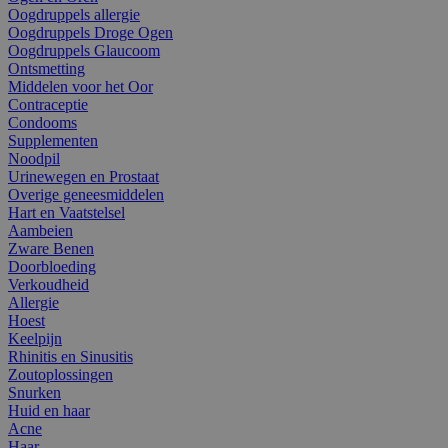
Oogdruppels allergie
Oogdruppels Droge Ogen
Oogdruppels Glaucoom
Ontsmetting
Middelen voor het Oor
Contraceptie
Condooms
Supplementen
Noodpil
Urinewegen en Prostaat
Overige geneesmiddelen
Hart en Vaatstelsel
Aambeien
Zware Benen
Doorbloeding
Verkoudheid
Allergie
Hoest
Keelpijn
Rhinitis en Sinusitis
Zoutoplossingen
Snurken
Huid en haar
Acne
Haar