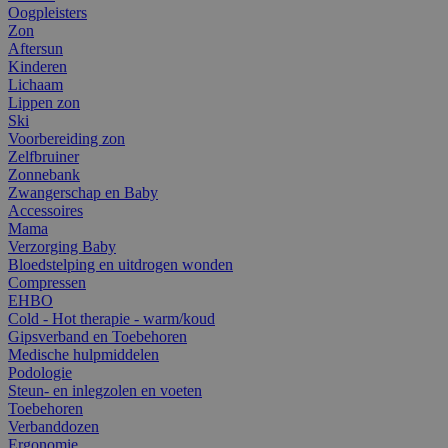
Oogpleisters
Zon
Aftersun
Kinderen
Lichaam
Lippen zon
Ski
Voorbereiding zon
Zelfbruiner
Zonnebank
Zwangerschap en Baby
Accessoires
Mama
Verzorging Baby
Bloedstelping en uitdrogen wonden
Compressen
EHBO
Cold - Hot therapie - warm/koud
Gipsverband en Toebehoren
Medische hulpmiddelen
Podologie
Steun- en inlegzolen en voeten
Toebehoren
Verbanddozen
Ergonomie