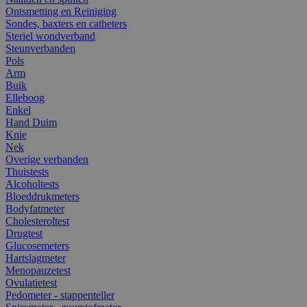
Ontsmetting en Reiniging
Sondes, baxters en catheters
Steriel wondverband
Steunverbanden
Pols
Arm
Buik
Elleboog
Enkel
Hand Duim
Knie
Nek
Overige verbanden
Thuistests
Alcoholtests
Bloeddrukmeters
Bodyfatmeter
Cholesteroltest
Drugtest
Glucosemeters
Hartslagmeter
Menopauzetest
Ovulatietest
Pedometer - stappenteller