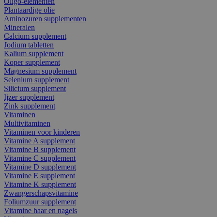
Oligo-elementen
Plantaardige olie
Aminozuren supplementen
Mineralen
Calcium supplement
Jodium tabletten
Kalium supplement
Koper supplement
Magnesium supplement
Selenium supplement
Silicium supplement
Ijzer supplement
Zink supplement
Vitaminen
Multivitaminen
Vitaminen voor kinderen
Vitamine A supplement
Vitamine B supplement
Vitamine C supplement
Vitamine D supplement
Vitamine E supplement
Vitamine K supplement
Zwangerschapsvitamine
Foliumzuur supplement
Vitamine haar en nagels