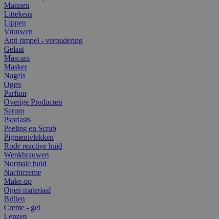
Mannen
Littekens
Lippen
Vrouwen
Anti rimpel - veroudering
Gelaat
Mascara
Masker
Nagels
Ogen
Parfum
Overige Producten
Serum
Psoriasis
Peeling en Scrub
Pigmentvlekken
Rode reactive huid
Wenkbrauwen
Normale huid
Nachtcreme
Make-up
Ogen materiaal
Brillen
Creme - gel
Lenzen