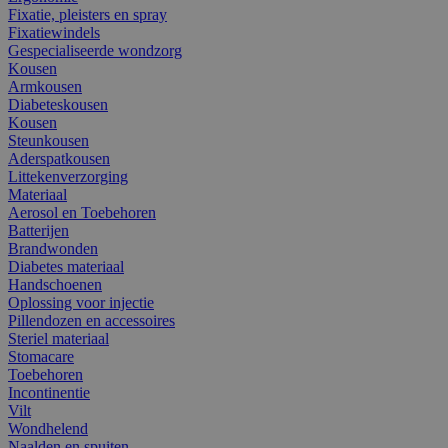
Fixatie, pleisters en spray
Fixatiewindels
Gespecialiseerde wondzorg
Kousen
Armkousen
Diabeteskousen
Kousen
Steunkousen
Aderspatkousen
Littekenverzorging
Materiaal
Aerosol en Toebehoren
Batterijen
Brandwonden
Diabetes materiaal
Handschoenen
Oplossing voor injectie
Pillendozen en accessoires
Steriel materiaal
Stomacare
Toebehoren
Incontinentie
Vilt
Wondhelend
Naalden en spuiten