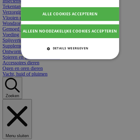
Insectenwerend
Tekentangen
Verzorging beten
ALLE COOKIES ACCEPTEREN
Vlooien en teken
Wondzorg dieren
Gemoed en stress dieren
ALLEEN NOODZAKELIJKE COOKIES ACCEPTEREN
Voeding
Spijsvertering
Supplementen dieren
DETAILS WEERGEVEN
Ontworming en parasieten
Spieren en gewrichten dieren
STRIKT NOODZAKELIJKE
Accessoires dieren
COOKIES
Ogen en oren dieren
Vacht, huid of pluimen
PRESTATIE COOKIES
TARGETING COOKIES
Zoeken
FUNCTIONELE COOKIES
Strikt noodzakelijke cookies
Menu sluiten