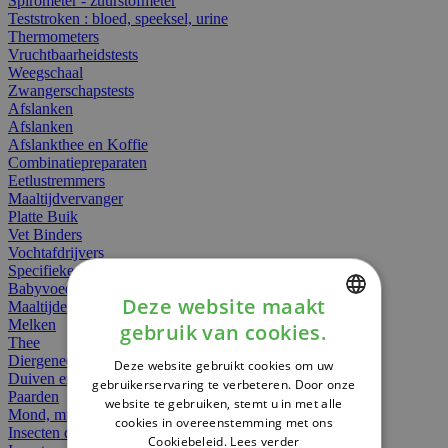
Spirometer - zuurstofmeter
Teststroken : bloed, speeksel, urine
Thermometers
Vruchtbaarheidstests
Weegschaal
Zwangerschapstests
Afslanken
Afslanken
Afslankthee en Koffie
Combinatiepreparaten
Eetlustremmers
Maaltijdvervanger
Platte Buik
Vet Binders
Vochtafdrijvers
Specifieke Voeding
Babyvoeding
Deze website maakt
Maaltijden
Melken
gebruik van cookies.
DUTCH
Thee
Diergeneesmiddelen
Deze website gebruikt cookies om uw
FRENCH
Duiven en vogels
gebruikerservaring te verbeteren. Door onze
Paarden
website te gebruiken, stemt u in met alle
ENGLISH
Mond, muil of snavel
cookies in overeenstemming met ons
Insecten dieren
Cookiebeleid.
Lees verder