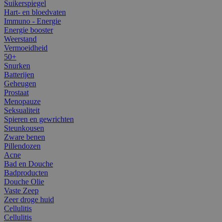
Suikerspiegel
Hart- en bloedvaten
Immuno - Energie
Energie booster
Weerstand
Vermoeidheid
50+
Snurken
Batterijen
Geheugen
Prostaat
Menopauze
Seksualiteit
Spieren en gewrichten
Steunkousen
Zware benen
Pillendozen
Acne
Bad en Douche
Badproducten
Douche Olie
Vaste Zeep
Zeer droge huid
Cellulitis
Cellulitis