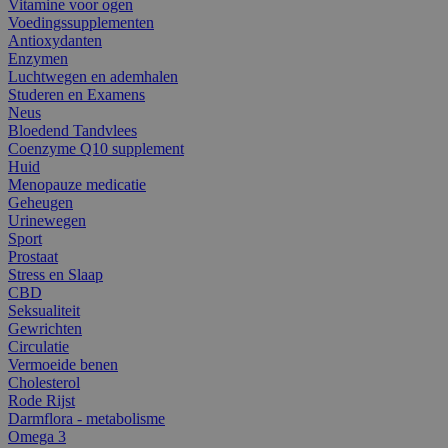
Vitamine voor ogen
Voedingssupplementen
Antioxydanten
Enzymen
Luchtwegen en ademhalen
Studeren en Examens
Neus
Bloedend Tandvlees
Coenzyme Q10 supplement
Huid
Menopauze medicatie
Geheugen
Urinewegen
Sport
Prostaat
Stress en Slaap
CBD
Seksualiteit
Gewrichten
Circulatie
Vermoeide benen
Cholesterol
Rode Rijst
Darmflora - metabolisme
Omega 3