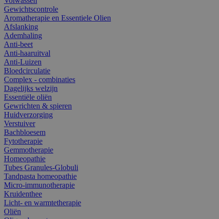
Volwassen
Gewichtscontrole
Aromatherapie en Essentiele Olien
Afslanking
Ademhaling
Anti-beet
Anti-haaruitval
Anti-Luizen
Bloedcirculatie
Complex - combinaties
Dagelijks welzijn
Essentiële oliën
Gewrichten & spieren
Huidverzorging
Verstuiver
Bachbloesem
Fytotherapie
Gemmotherapie
Homeopathie
Tubes Granules-Globuli
Tandpasta homeopathie
Micro-immunotherapie
Kruidenthee
Licht- en warmtetherapie
Oliën