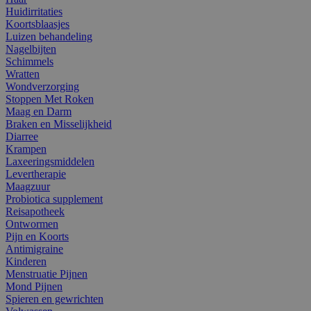
Huidirritaties
Koortsblaasjes
Luizen behandeling
Nagelbijten
Schimmels
Wratten
Wondverzorging
Stoppen Met Roken
Maag en Darm
Braken en Misselijkheid
Diarree
Krampen
Laxeeringsmiddelen
Levertherapie
Maagzuur
Probiotica supplement
Reisapotheek
Ontwormen
Pijn en Koorts
Antimigraine
Kinderen
Menstruatie Pijnen
Mond Pijnen
Spieren en gewrichten