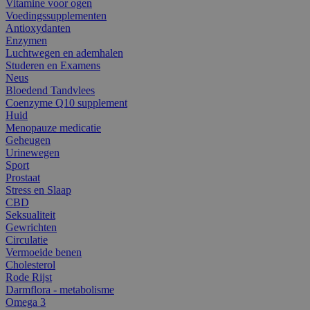
Vitamine voor ogen
Voedingssupplementen
Antioxydanten
Enzymen
Luchtwegen en ademhalen
Studeren en Examens
Neus
Bloedend Tandvlees
Coenzyme Q10 supplement
Huid
Menopauze medicatie
Geheugen
Urinewegen
Sport
Prostaat
Stress en Slaap
CBD
Seksualiteit
Gewrichten
Circulatie
Vermoeide benen
Cholesterol
Rode Rijst
Darmflora - metabolisme
Omega 3