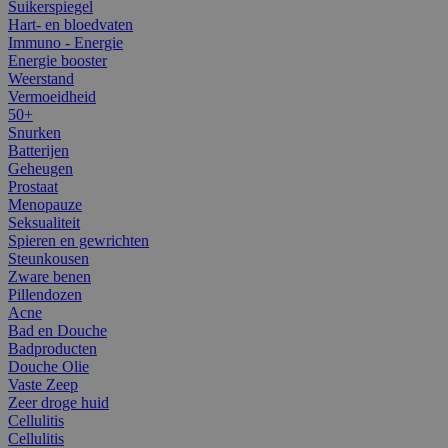
Suikerspiegel
Hart- en bloedvaten
Immuno - Energie
Energie booster
Weerstand
Vermoeidheid
50+
Snurken
Batterijen
Geheugen
Prostaat
Menopauze
Seksualiteit
Spieren en gewrichten
Steunkousen
Zware benen
Pillendozen
Acne
Bad en Douche
Badproducten
Douche Olie
Vaste Zeep
Zeer droge huid
Cellulitis
Cellulitis