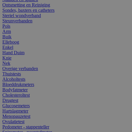
Ontsmetting en Reiniging
Sondes, baxters en catheters
Steriel wondverband
Steunverbanden
Pols
Arm
Buik
Elleboog
Enkel
Hand Duim
Knie
Nek
Overige verbanden
Thuistests
Alcoholtests
Bloeddrukmeters
Bodyfatmeter
Cholesteroltest
Drugtest
Glucosemeters
Hartslagmeter
Menopauzetest
Ovulatietest
Pedometer - stappenteller