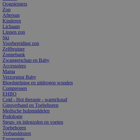
Oogpleisters
Zon
Aftersun
Kinderen
Lichaam
Lippen zon
Ski
Voorbereiding zon
Zelfbruiner
Zonnebank
Zwangerschap en Baby
Accessoires
Mama
Verzorging Baby
Bloedstelping en uitdrogen wonden
Compressen
EHBO
Cold - Hot therapie - warm/koud
Gipsverband en Toebehoren
Medische hulpmiddelen
Podologie
Steun- en inlegzolen en voeten
Toebehoren
Verbanddozen
Ergonomie