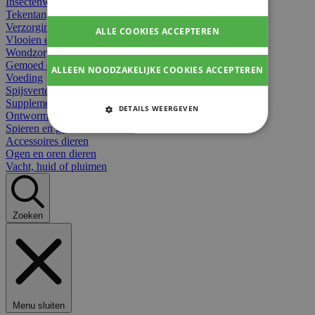
Insectenwerend
Tekentangen
Verzorging beten
ALLE COOKIES ACCEPTEREN
Vlooien en teken
Wondzorg dieren
Gemoed en stress dieren
ALLEEN NOODZAKELIJKE COOKIES ACCEPTEREN
Voeding
Spijsvertering
Supplementen dieren
DETAILS WEERGEVEN
Ontworming en parasieten
Spieren en gewrichten dieren
STRIKT NOODZAKELIJKE
Accessoires dieren
COOKIES
Ogen en oren dieren
Vacht, huid of pluimen
PRESTATIE COOKIES
TARGETING COOKIES
Zoeken
FUNCTIONELE COOKIES
Strikt noodzakelijke cookies
Menu sluiten