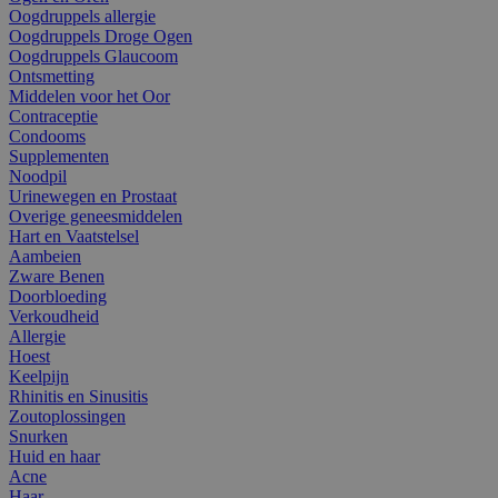
Oogdruppels allergie
Oogdruppels Droge Ogen
Oogdruppels Glaucoom
Ontsmetting
Middelen voor het Oor
Contraceptie
Condooms
Supplementen
Noodpil
Urinewegen en Prostaat
Overige geneesmiddelen
Hart en Vaatstelsel
Aambeien
Zware Benen
Doorbloeding
Verkoudheid
Allergie
Hoest
Keelpijn
Rhinitis en Sinusitis
Zoutoplossingen
Snurken
Huid en haar
Acne
Haar