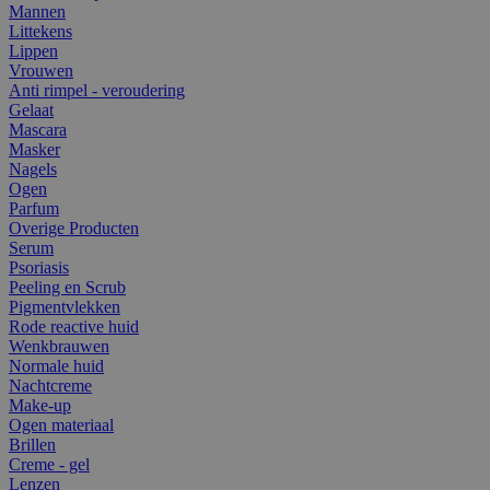
Mannen
Littekens
Lippen
Vrouwen
Anti rimpel - veroudering
Gelaat
Mascara
Masker
Nagels
Ogen
Parfum
Overige Producten
Serum
Psoriasis
Peeling en Scrub
Pigmentvlekken
Rode reactive huid
Wenkbrauwen
Normale huid
Nachtcreme
Make-up
Ogen materiaal
Brillen
Creme - gel
Lenzen