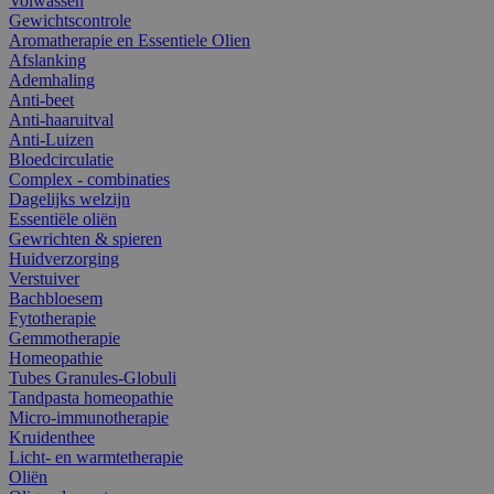
Volwassen
Gewichtscontrole
Aromatherapie en Essentiele Olien
Afslanking
Ademhaling
Anti-beet
Anti-haaruitval
Anti-Luizen
Bloedcirculatie
Complex - combinaties
Dagelijks welzijn
Essentiële oliën
Gewrichten & spieren
Huidverzorging
Verstuiver
Bachbloesem
Fytotherapie
Gemmotherapie
Homeopathie
Tubes Granules-Globuli
Tandpasta homeopathie
Micro-immunotherapie
Kruidenthee
Licht- en warmtetherapie
Oliën