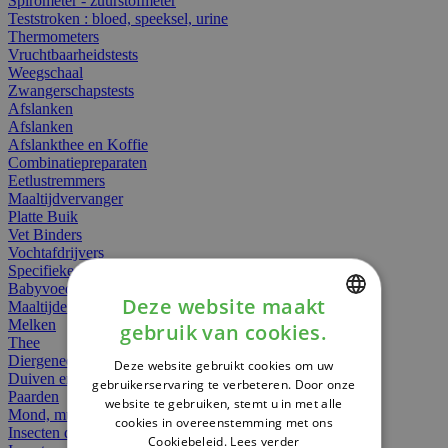
Spirometer - zuurstofmeter
Teststroken : bloed, speeksel, urine
Thermometers
Vruchtbaarheidstests
Weegschaal
Zwangerschapstests
Afslanken
Afslanken
Afslankthee en Koffie
Combinatiepreparaten
Eetlustremmers
Maaltijdvervanger
Platte Buik
Vet Binders
Vochtafdrijvers
Specifieke Voeding
Babyvoeding
Deze website maakt
Maaltijden
Melken
gebruik van cookies.
DUTCH
Thee
Diergeneesmiddelen
Deze website gebruikt cookies om uw
FRENCH
Duiven en vogels
gebruikerservaring te verbeteren. Door onze
Paarden
website te gebruiken, stemt u in met alle
ENGLISH
Mond, muil of snavel
cookies in overeenstemming met ons
Insecten dieren
Cookiebeleid.
Lees verder