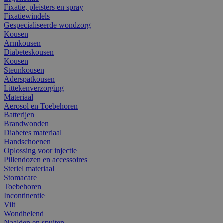
Fixatie, pleisters en spray
Fixatiewindels
Gespecialiseerde wondzorg
Kousen
Armkousen
Diabeteskousen
Kousen
Steunkousen
Aderspatkousen
Littekenverzorging
Materiaal
Aerosol en Toebehoren
Batterijen
Brandwonden
Diabetes materiaal
Handschoenen
Oplossing voor injectie
Pillendozen en accessoires
Steriel materiaal
Stomacare
Toebehoren
Incontinentie
Vilt
Wondhelend
Naalden en spuiten