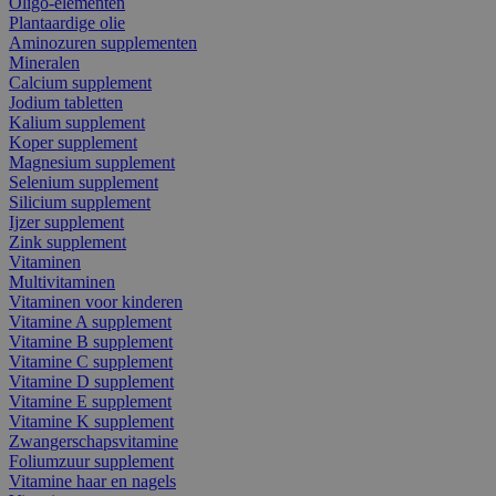
Oligo-elementen
Plantaardige olie
Aminozuren supplementen
Mineralen
Calcium supplement
Jodium tabletten
Kalium supplement
Koper supplement
Magnesium supplement
Selenium supplement
Silicium supplement
Ijzer supplement
Zink supplement
Vitaminen
Multivitaminen
Vitaminen voor kinderen
Vitamine A supplement
Vitamine B supplement
Vitamine C supplement
Vitamine D supplement
Vitamine E supplement
Vitamine K supplement
Zwangerschapsvitamine
Foliumzuur supplement
Vitamine haar en nagels