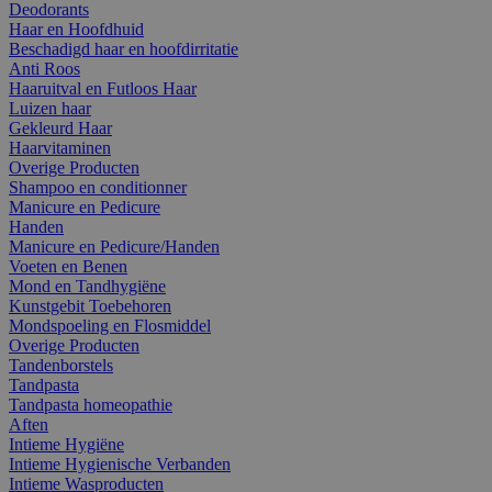
Deodorants
Haar en Hoofdhuid
Beschadigd haar en hoofdirritatie
Anti Roos
Haaruitval en Futloos Haar
Luizen haar
Gekleurd Haar
Haarvitaminen
Overige Producten
Shampoo en conditionner
Manicure en Pedicure
Handen
Manicure en Pedicure/Handen
Voeten en Benen
Mond en Tandhygiëne
Kunstgebit Toebehoren
Mondspoeling en Flosmiddel
Overige Producten
Tandenborstels
Tandpasta
Tandpasta homeopathie
Aften
Intieme Hygiëne
Intieme Hygienische Verbanden
Intieme Wasproducten