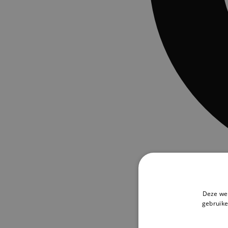
Deze web
gebruike