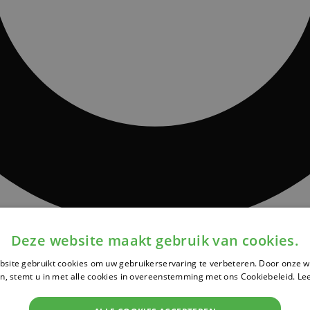
Deze website maakt gebruik van cookies.
site gebruikt cookies om uw gebruikerservaring te verbeteren. Door onze w
n, stemt u in met alle cookies in overeenstemming met ons Cookiebeleid.
Le