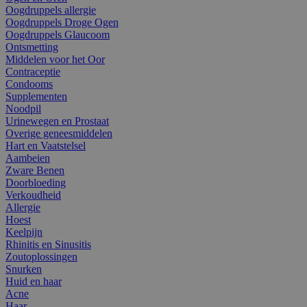
Oogdruppels allergie
Oogdruppels Droge Ogen
Oogdruppels Glaucoom
Ontsmetting
Middelen voor het Oor
Contraceptie
Condooms
Supplementen
Noodpil
Urinewegen en Prostaat
Overige geneesmiddelen
Hart en Vaatstelsel
Aambeien
Zware Benen
Doorbloeding
Verkoudheid
Allergie
Hoest
Keelpijn
Rhinitis en Sinusitis
Zoutoplossingen
Snurken
Huid en haar
Acne
Haar