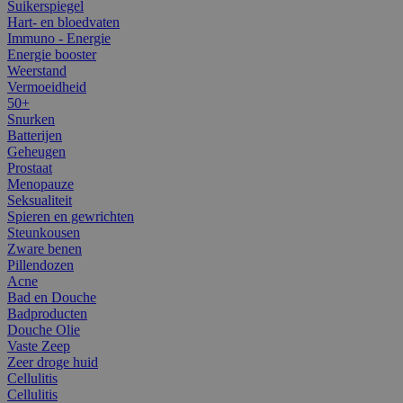
Suikerspiegel
Hart- en bloedvaten
Immuno - Energie
Energie booster
Weerstand
Vermoeidheid
50+
Snurken
Batterijen
Geheugen
Prostaat
Menopauze
Seksualiteit
Spieren en gewrichten
Steunkousen
Zware benen
Pillendozen
Acne
Bad en Douche
Badproducten
Douche Olie
Vaste Zeep
Zeer droge huid
Cellulitis
Cellulitis