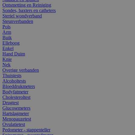
Ontsmetting en Reiniging
Sondes, baxters en catheters
Steriel wondverband
Steunverbanden
Pols
Arm
Buik
Elleboog
Enkel
Hand Duim
Knie
Nek
Overige verbanden
Thuistests
Alcoholtests
Bloeddrukmeters
Bodyfatmeter
Cholesteroltest
Drugtest
Glucosemeters
Hartslagmeter
Menopauzetest
Ovulatietest
Pedometer - stappenteller