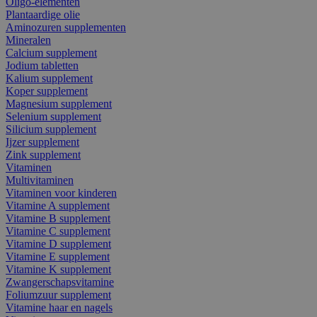
Oligo-elementen
Plantaardige olie
Aminozuren supplementen
Mineralen
Calcium supplement
Jodium tabletten
Kalium supplement
Koper supplement
Magnesium supplement
Selenium supplement
Silicium supplement
Ijzer supplement
Zink supplement
Vitaminen
Multivitaminen
Vitaminen voor kinderen
Vitamine A supplement
Vitamine B supplement
Vitamine C supplement
Vitamine D supplement
Vitamine E supplement
Vitamine K supplement
Zwangerschapsvitamine
Foliumzuur supplement
Vitamine haar en nagels