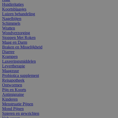
Huidirritaties
Koortsblaasjes
Luizen behandeling
Nagelbijten
Schimmels
Wratten
Wondverzorging
Stoppen Met Roken
Maag en Darm
Braken en Misselijkheid
Diarree
Krampen
Laxeeringsmiddelen
Levertherapie
Maagzuur
Probiotica supplement
Reisapotheek
Ontwormen
Pijn en Koorts
Antimigraine
Kinderen
Menstruatie Pijnen
Mond Pijnen
Spieren en gewrichten