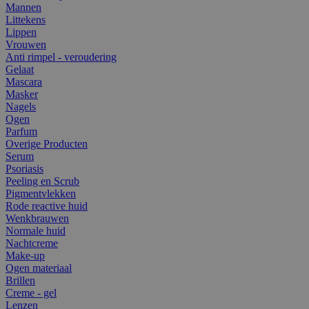
Mannen
Littekens
Lippen
Vrouwen
Anti rimpel - veroudering
Gelaat
Mascara
Masker
Nagels
Ogen
Parfum
Overige Producten
Serum
Psoriasis
Peeling en Scrub
Pigmentvlekken
Rode reactive huid
Wenkbrauwen
Normale huid
Nachtcreme
Make-up
Ogen materiaal
Brillen
Creme - gel
Lenzen