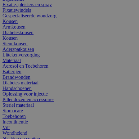
Fixatie, pleisters en spray
Fixatiewindels
Gespecialiseerde wondzorg
Kousen
Armkousen
Diabeteskousen
Kousen
Steunkousen
Aderspatkousen
Littekenverzorging
Materiaal
Aerosol en Toebehoren
Batterijen
Brandwonden
Diabetes materiaal
Handschoenen
Oplossing voor injectie
Pillendozen en accessoires
Steriel materiaal
Stomacare
Toebehoren
Incontinentie
Vilt
Wondhelend
Naalden en spuiten