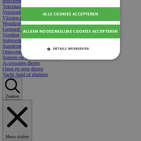
Insectenwerend
Tekentangen
Verzorging beten
ALLE COOKIES ACCEPTEREN
Vlooien en teken
Wondzorg dieren
Gemoed en stress dieren
ALLEEN NOODZAKELIJKE COOKIES ACCEPTEREN
Voeding
Spijsvertering
Supplementen dieren
DETAILS WEERGEVEN
Ontworming en parasieten
Spieren en gewrichten dieren
STRIKT NOODZAKELIJKE
Accessoires dieren
COOKIES
Ogen en oren dieren
Vacht, huid of pluimen
PRESTATIE COOKIES
TARGETING COOKIES
Zoeken
FUNCTIONELE COOKIES
Strikt noodzakelijke cookies
Menu sluiten