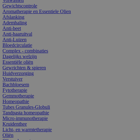
Volwassen
Gewichtscontrole
Aromatherapie en Essentiele Olien
Afslanking
Ademhaling
Anti-beet
Anti-haaruitval
Anti-Luizen
Bloedcirculatie
Complex - combinaties
Dagelijks welzijn
Essentiële oliën
Gewrichten & spieren
Huidverzorging
Verstuiver
Bachbloesem
Fytotherapie
Gemmotherapie
Homeopathie
Tubes Granules-Globuli
Tandpasta homeopathie
Micro-immunotherapie
Kruidenthee
Licht- en warmtetherapie
Oliën