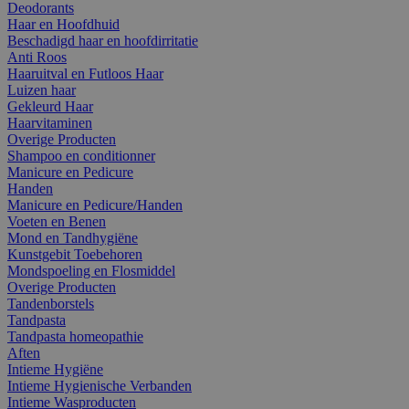
Deodorants
Haar en Hoofdhuid
Beschadigd haar en hoofdirritatie
Anti Roos
Haaruitval en Futloos Haar
Luizen haar
Gekleurd Haar
Haarvitaminen
Overige Producten
Shampoo en conditionner
Manicure en Pedicure
Handen
Manicure en Pedicure/Handen
Voeten en Benen
Mond en Tandhygiëne
Kunstgebit Toebehoren
Mondspoeling en Flosmiddel
Overige Producten
Tandenborstels
Tandpasta
Tandpasta homeopathie
Aften
Intieme Hygiëne
Intieme Hygienische Verbanden
Intieme Wasproducten