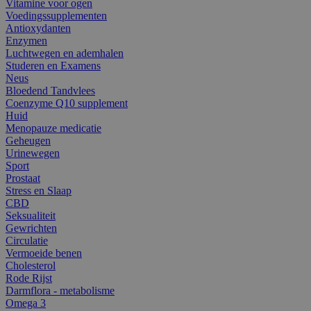
Vitamine voor ogen
Voedingssupplementen
Antioxydanten
Enzymen
Luchtwegen en ademhalen
Studeren en Examens
Neus
Bloedend Tandvlees
Coenzyme Q10 supplement
Huid
Menopauze medicatie
Geheugen
Urinewegen
Sport
Prostaat
Stress en Slaap
CBD
Seksualiteit
Gewrichten
Circulatie
Vermoeide benen
Cholesterol
Rode Rijst
Darmflora - metabolisme
Omega 3