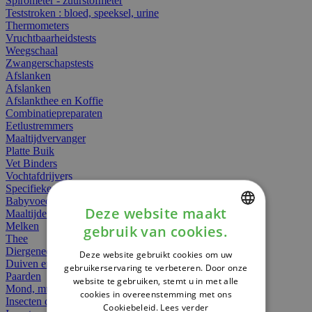
Spirometer - zuurstofmeter
Teststroken : bloed, speeksel, urine
Thermometers
Vruchtbaarheidstests
Weegschaal
Zwangerschapstests
Afslanken
Afslanken
Afslankthee en Koffie
Combinatiepreparaten
Eetlustremmers
Maaltijdvervanger
Platte Buik
Vet Binders
Vochtafdrijvers
Specifieke Voeding
Babyvoeding
Deze website maakt
Maaltijden
Melken
gebruik van cookies.
DUTCH
Thee
Diergeneesmiddelen
Deze website gebruikt cookies om uw
FRENCH
Duiven en vogels
gebruikerservaring te verbeteren. Door onze
Paarden
website te gebruiken, stemt u in met alle
ENGLISH
Mond, muil of snavel
cookies in overeenstemming met ons
Insecten dieren
Cookiebeleid.
Lees verder