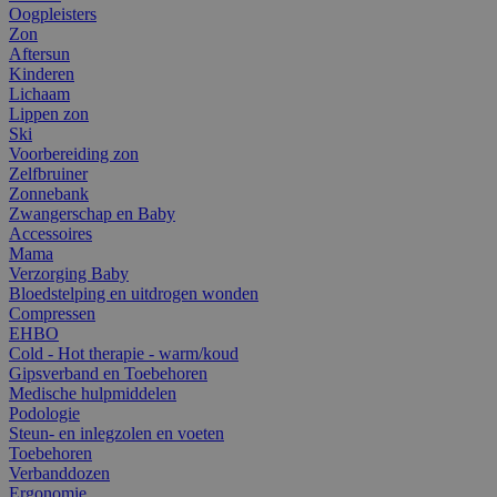
Oogpleisters
Zon
Aftersun
Kinderen
Lichaam
Lippen zon
Ski
Voorbereiding zon
Zelfbruiner
Zonnebank
Zwangerschap en Baby
Accessoires
Mama
Verzorging Baby
Bloedstelping en uitdrogen wonden
Compressen
EHBO
Cold - Hot therapie - warm/koud
Gipsverband en Toebehoren
Medische hulpmiddelen
Podologie
Steun- en inlegzolen en voeten
Toebehoren
Verbanddozen
Ergonomie