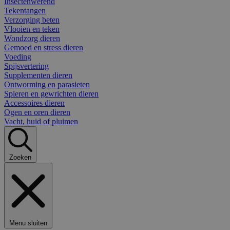
Insectenwerend
Tekentangen
Verzorging beten
Vlooien en teken
Wondzorg dieren
Gemoed en stress dieren
Voeding
Spijsvertering
Supplementen dieren
Ontworming en parasieten
Spieren en gewrichten dieren
Accessoires dieren
Ogen en oren dieren
Vacht, huid of pluimen
Zoeken
Menu sluiten