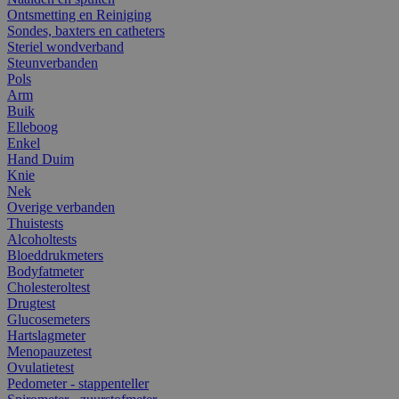
Ontsmetting en Reiniging
Sondes, baxters en catheters
Steriel wondverband
Steunverbanden
Pols
Arm
Buik
Elleboog
Enkel
Hand Duim
Knie
Nek
Overige verbanden
Thuistests
Alcoholtests
Bloeddrukmeters
Bodyfatmeter
Cholesteroltest
Drugtest
Glucosemeters
Hartslagmeter
Menopauzetest
Ovulatietest
Pedometer - stappenteller