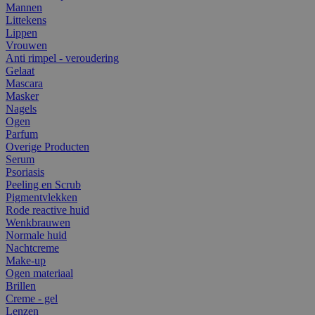
Mannen
Littekens
Lippen
Vrouwen
Anti rimpel - veroudering
Gelaat
Mascara
Masker
Nagels
Ogen
Parfum
Overige Producten
Serum
Psoriasis
Peeling en Scrub
Pigmentvlekken
Rode reactive huid
Wenkbrauwen
Normale huid
Nachtcreme
Make-up
Ogen materiaal
Brillen
Creme - gel
Lenzen