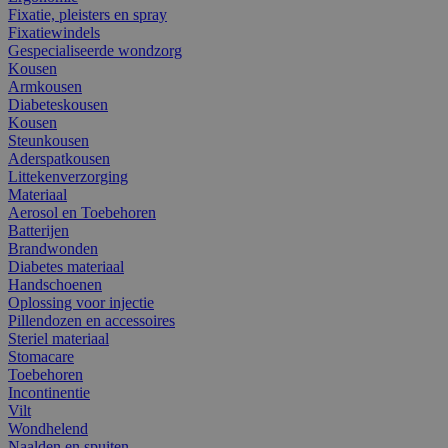
Fixatie, pleisters en spray
Fixatiewindels
Gespecialiseerde wondzorg
Kousen
Armkousen
Diabeteskousen
Kousen
Steunkousen
Aderspatkousen
Littekenverzorging
Materiaal
Aerosol en Toebehoren
Batterijen
Brandwonden
Diabetes materiaal
Handschoenen
Oplossing voor injectie
Pillendozen en accessoires
Steriel materiaal
Stomacare
Toebehoren
Incontinentie
Vilt
Wondhelend
Naalden en spuiten