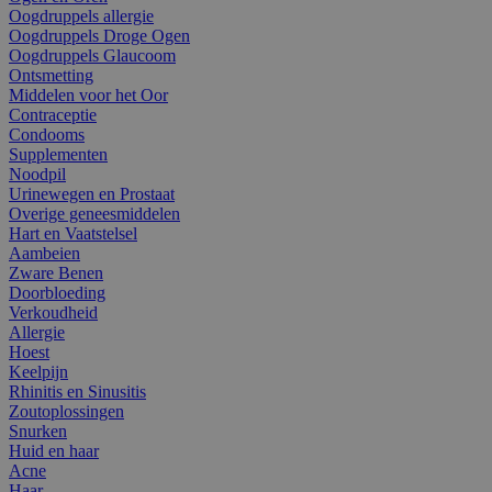
Oogdruppels allergie
Oogdruppels Droge Ogen
Oogdruppels Glaucoom
Ontsmetting
Middelen voor het Oor
Contraceptie
Condooms
Supplementen
Noodpil
Urinewegen en Prostaat
Overige geneesmiddelen
Hart en Vaatstelsel
Aambeien
Zware Benen
Doorbloeding
Verkoudheid
Allergie
Hoest
Keelpijn
Rhinitis en Sinusitis
Zoutoplossingen
Snurken
Huid en haar
Acne
Haar