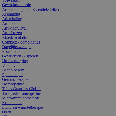
Volwassen
Gewichtscontrole
Aromatherapie en Essentiele Olien
Afslanking
Ademhaling
Anti-beet
Anti-haaruitval
Anti-Luizen
Bloedcirculatie
Complex - combinaties
Dagelijks welzijn
Essentiële oliën
Gewrichten & spieren
Huidverzorging
Verstuiver
Bachbloesem
Fytotherapie
Gemmotherapie
Homeopathie
Tubes Granules-Globuli
Tandpasta homeopathie
Micro-immunotherapie
Kruidenthee
Licht- en warmtetherapie
Oliën