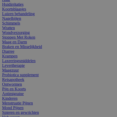
Huidirritaties
Koortsblaasjes
Luizen behandeling
Nagelbijten
Schimmels
Wratten
Wondverzorging
Stoppen Met Roken
Maag en Darm
Braken en Misselijkheid
Diarree
Krampen
Laxeeringsmiddelen
Levertherapie
Maagzuur
Probiotica supplement
Reisapotheek
Ontwormen
Pijn en Koorts
Antimigraine
Kinderen
Menstruatie Pijnen
Mond Pijnen
Spieren en gewrichten