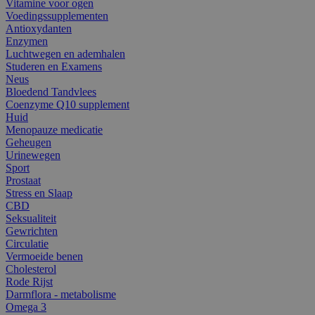
Vitamine voor ogen
Voedingssupplementen
Antioxydanten
Enzymen
Luchtwegen en ademhalen
Studeren en Examens
Neus
Bloedend Tandvlees
Coenzyme Q10 supplement
Huid
Menopauze medicatie
Geheugen
Urinewegen
Sport
Prostaat
Stress en Slaap
CBD
Seksualiteit
Gewrichten
Circulatie
Vermoeide benen
Cholesterol
Rode Rijst
Darmflora - metabolisme
Omega 3