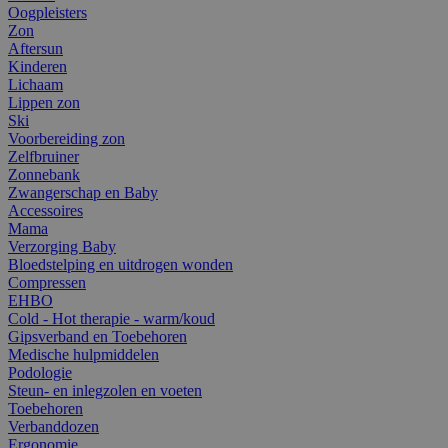
Oogpleisters
Zon
Aftersun
Kinderen
Lichaam
Lippen zon
Ski
Voorbereiding zon
Zelfbruiner
Zonnebank
Zwangerschap en Baby
Accessoires
Mama
Verzorging Baby
Bloedstelping en uitdrogen wonden
Compressen
EHBO
Cold - Hot therapie - warm/koud
Gipsverband en Toebehoren
Medische hulpmiddelen
Podologie
Steun- en inlegzolen en voeten
Toebehoren
Verbanddozen
Ergonomie