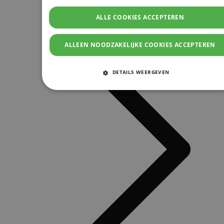
ALLE COOKIES ACCEPTEREN
ALLEEN NOODZAKELIJKE COOKIES ACCEPTEREN
DETAILS WEERGEVEN
STRIKT NOODZAKELIJKE COOKIES
PRESTATIE COOKIES
TARGETING COOKIES
FUNCTIONELE COOKIES
Strikt noodzakelijke cookies
Prestatie cookies