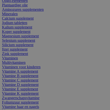
Oligo-elementen
Plantaardige olie
Aminozuren supplementen
Mineralen
Calcium supplement
Jodium tabletten
Kalium supplement
Koper supplement
Magnesium supplement
Selenium supplement
Silicium supplement
Ijzer supplement
Zink supplement
Vitaminen
Multivitaminen
Vitaminen voor kinderen
Vitamine A supplement
Vitamine B supplement
Vitamine C supplement
Vitamine D supplement
Vitamine E supplement
Vitamine K supplement
Zwangerschapsvitamine
Foliumzuur supplement
Vitamine haar en nagels