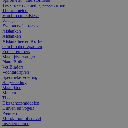
Spirometer - zuurstofmeter
Teststroken : bloed, speeksel, urine
Thermometers
Vruchtbaarheidstests
Weegschaal
Zwangerschapstests
Afslanken
Afslanken
Afslankthee en Koffie
Combinatiepreparaten
Eetlustremmers
Maaltijdvervanger
Platte Buik
Vet Binders
Vochtafdrijvers
Specifieke Voeding
Babyvoeding
Maaltijden
Melken
Thee
Diergeneesmiddelen
Duiven en vogels
Paarden
Mond, muil of snavel
Insecten dieren