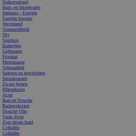
Suikerspiegel
Hart- en bloedvaten
Immuno - Energie
Energie booster
Weerstand
Vermoeidheid
50+
Snurken
Batterijen
Geheugen
Prostaat
Menopauze
Seksualiteit
Spieren en gewrichten
Steunkousen
Zware benen
Pillendozen
Acne
Bad en Douche
Badproducten
Douche Olie
Vaste Zeep
Zeer droge huid
Cellulitis
Cellulitis