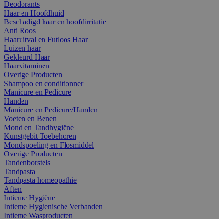
Deodorants
Haar en Hoofdhuid
Beschadigd haar en hoofdirritatie
Anti Roos
Haaruitval en Futloos Haar
Luizen haar
Gekleurd Haar
Haarvitaminen
Overige Producten
Shampoo en conditionner
Manicure en Pedicure
Handen
Manicure en Pedicure/Handen
Voeten en Benen
Mond en Tandhygiëne
Kunstgebit Toebehoren
Mondspoeling en Flosmiddel
Overige Producten
Tandenborstels
Tandpasta
Tandpasta homeopathie
Aften
Intieme Hygiëne
Intieme Hygienische Verbanden
Intieme Wasproducten