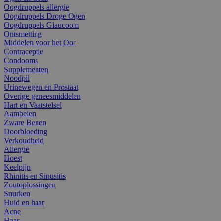
Oogdruppels allergie
Oogdruppels Droge Ogen
Oogdruppels Glaucoom
Ontsmetting
Middelen voor het Oor
Contraceptie
Condooms
Supplementen
Noodpil
Urinewegen en Prostaat
Overige geneesmiddelen
Hart en Vaatstelsel
Aambeien
Zware Benen
Doorbloeding
Verkoudheid
Allergie
Hoest
Keelpijn
Rhinitis en Sinusitis
Zoutoplossingen
Snurken
Huid en haar
Acne
Haar