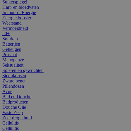
Suikerspiegel
Hart- en bloedvaten
Immuno - Energie
Energie booster
Weerstand
Vermoeidheid
50+
Snurken
Batterijen
Geheugen
Prostaat
Menopauze
Seksualiteit
Spieren en gewrichten
Steunkousen
Zware benen
Pillendozen
Acne
Bad en Douche
Badproducten
Douche Olie
Vaste Zeep
Zeer droge huid
Cellulitis
Cellulitis