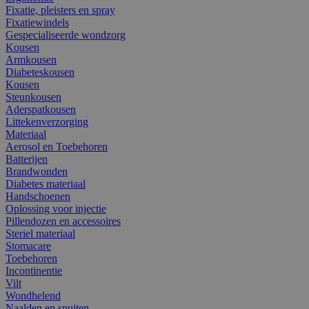
Fixatie, pleisters en spray
Fixatiewindels
Gespecialiseerde wondzorg
Kousen
Armkousen
Diabeteskousen
Kousen
Steunkousen
Aderspatkousen
Littekenverzorging
Materiaal
Aerosol en Toebehoren
Batterijen
Brandwonden
Diabetes materiaal
Handschoenen
Oplossing voor injectie
Pillendozen en accessoires
Steriel materiaal
Stomacare
Toebehoren
Incontinentie
Vilt
Wondhelend
Naalden en spuiten