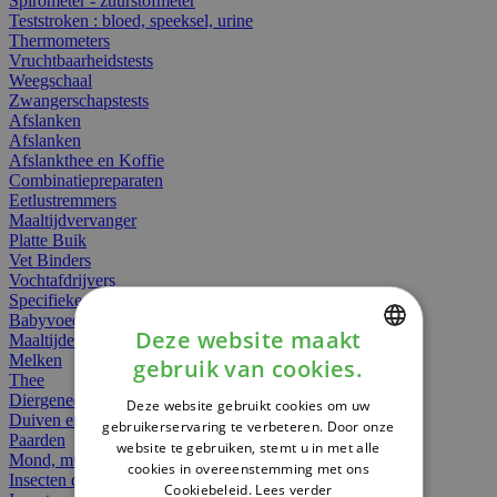
Spirometer - zuurstofmeter
Teststroken : bloed, speeksel, urine
Thermometers
Vruchtbaarheidstests
Weegschaal
Zwangerschapstests
Afslanken
Afslanken
Afslankthee en Koffie
Combinatiepreparaten
Eetlustremmers
Maaltijdvervanger
Platte Buik
Vet Binders
Vochtafdrijvers
Specifieke Voeding
Babyvoeding
Deze website maakt
Maaltijden
Melken
gebruik van cookies.
DUTCH
Thee
Diergeneesmiddelen
Deze website gebruikt cookies om uw
FRENCH
Duiven en vogels
gebruikerservaring te verbeteren. Door onze
Paarden
website te gebruiken, stemt u in met alle
ENGLISH
Mond, muil of snavel
cookies in overeenstemming met ons
Insecten dieren
Cookiebeleid.
Lees verder