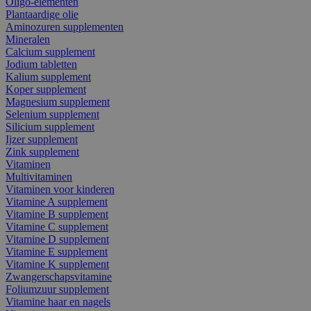
Oligo-elementen
Plantaardige olie
Aminozuren supplementen
Mineralen
Calcium supplement
Jodium tabletten
Kalium supplement
Koper supplement
Magnesium supplement
Selenium supplement
Silicium supplement
Ijzer supplement
Zink supplement
Vitaminen
Multivitaminen
Vitaminen voor kinderen
Vitamine A supplement
Vitamine B supplement
Vitamine C supplement
Vitamine D supplement
Vitamine E supplement
Vitamine K supplement
Zwangerschapsvitamine
Foliumzuur supplement
Vitamine haar en nagels