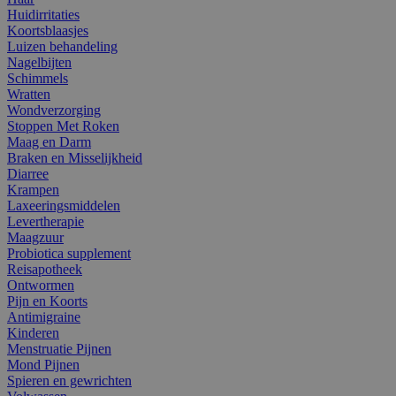
Huidirritaties
Koortsblaasjes
Luizen behandeling
Nagelbijten
Schimmels
Wratten
Wondverzorging
Stoppen Met Roken
Maag en Darm
Braken en Misselijkheid
Diarree
Krampen
Laxeeringsmiddelen
Levertherapie
Maagzuur
Probiotica supplement
Reisapotheek
Ontwormen
Pijn en Koorts
Antimigraine
Kinderen
Menstruatie Pijnen
Mond Pijnen
Spieren en gewrichten