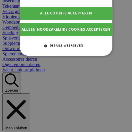
Insectenwerend
Tekentangen
Verzorging beten
ALLE COOKIES ACCEPTEREN
Vlooien en teken
Wondzorg dieren
Gemoed en stress dieren
ALLEEN NOODZAKELIJKE COOKIES ACCEPTEREN
Voeding
Spijsvertering
Supplementen dieren
DETAILS WEERGEVEN
Ontworming en parasieten
Spieren en gewrichten dieren
STRIKT NOODZAKELIJKE
Accessoires dieren
COOKIES
Ogen en oren dieren
Vacht, huid of pluimen
PRESTATIE COOKIES
TARGETING COOKIES
Zoeken
FUNCTIONELE COOKIES
Strikt noodzakelijke cookies
Menu sluiten