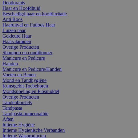
Deodorants
Haar en Hoofdhuid
Beschadigd haar en hoofdirritatie
Anti Roos
Haaruitval en Futloos Haar
Luizen haar
Gekleurd Haar
Haarvitaminen
Overige Producten
Shampoo en conditionner
Manicure en Pedicure
Handen
Manicure en Pedicure/Handen
Voeten en Benen
Mond en Tandhygiëne
Kunstgebit Toebehoren
Mondspoeling en Flosmiddel
Overige Producten
Tandenborstels
Tandpasta
Tandpasta homeopathie
Aften
Intieme Hygiëne
Intieme Hygienische Verbanden
Intieme Wasproducten