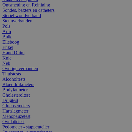
Ontsmetting en Reiniging
Sondes, baxters en catheters
Steriel wondverband
Steunverbanden
Pols
Arm
Buik
Elleboog
Enkel
Hand Duim
Knie
Nek
Overige verbanden
Thuistests
Alcoholtests
Bloeddrukmeters
Bodyfatmeter
Cholesteroltest
Drugtest
Glucosemeters
Hartslagmeter
Menopauzetest
Ovulatietest
Pedometer - stappenteller