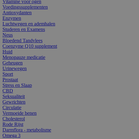
Vitamine voor ogen
Voedingssupplementen
Antioxydanten
Enzymen
Luchtwegen en ademhalen
Studeren en Examens
Neus
Bloedend Tandvlees
Coenzyme Q10 supplement
Huid
Menopauze medicatie
Geheugen
Urinewegen
Sport
Prostaat
Stress en Slaap
CBD
Seksualiteit
Gewrichten
Circulatie
Vermoeide benen
Cholesterol
Rode Rijst
Darmflora - metabolisme
Omega 3