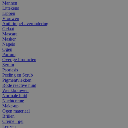
Mannen
Littekens
Lippen
Vrouwen
Anti rimpel - veroudering
Gelaat
Mascara
Masker
Nagels
Ogen
Parfum
Overige Producten
Serum
Psoriasis
Peeling en Scrub
Pigmentvlekken
Rode reactive huid
Wenkbrauwen
Normale huid
Nachtcreme
Make-up
Ogen materiaal
Brillen
Creme - gel
Lenzen