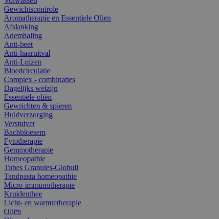
Volwassen
Gewichtscontrole
Aromatherapie en Essentiele Olien
Afslanking
Ademhaling
Anti-beet
Anti-haaruitval
Anti-Luizen
Bloedcirculatie
Complex - combinaties
Dagelijks welzijn
Essentiële oliën
Gewrichten & spieren
Huidverzorging
Verstuiver
Bachbloesem
Fytotherapie
Gemmotherapie
Homeopathie
Tubes Granules-Globuli
Tandpasta homeopathie
Micro-immunotherapie
Kruidenthee
Licht- en warmtetherapie
Oliën