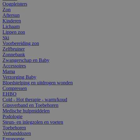
Oogpleisters
Zon
Aftersun
Kinderen
Lichaam
Lippen zon
Ski
Voorbereiding zon
Zelfbruiner
Zonnebank
Zwangerschap en Baby
Accessoires
Mama
Verzorging Baby
Bloedstelping en uitdrogen wonden
Compressen
EHBO
Cold - Hot therapie - warm/koud
Gipsverband en Toebehoren
Medische hulpmiddelen
Podologie
Steun- en inlegzolen en voeten
Toebehoren
Verbanddozen
Ergonomie