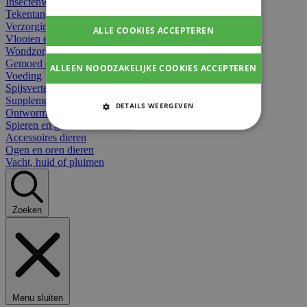
Insectenwerend
Tekentangen
Verzorging beten
ALLE COOKIES ACCEPTEREN
Vlooien en teken
Wondzorg dieren
Gemoed en stress dieren
ALLEEN NOODZAKELIJKE COOKIES ACCEPTEREN
Voeding
Spijsvertering
Supplementen dieren
DETAILS WEERGEVEN
Ontworming en parasieten
Spieren en gewrichten dieren
STRIKT NOODZAKELIJKE
Accessoires dieren
COOKIES
Ogen en oren dieren
Vacht, huid of pluimen
PRESTATIE COOKIES
TARGETING COOKIES
Zoeken
FUNCTIONELE COOKIES
Strikt noodzakelijke cookies
Menu sluiten