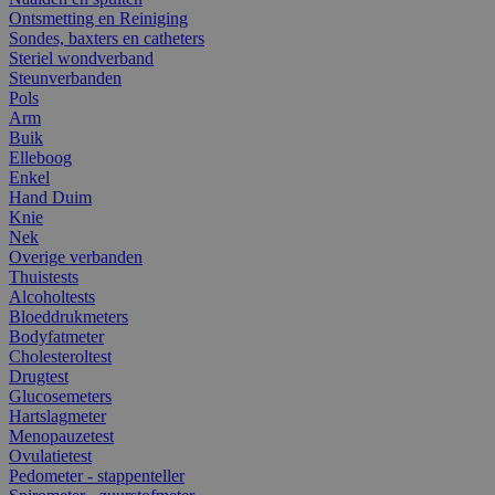
Ontsmetting en Reiniging
Sondes, baxters en catheters
Steriel wondverband
Steunverbanden
Pols
Arm
Buik
Elleboog
Enkel
Hand Duim
Knie
Nek
Overige verbanden
Thuistests
Alcoholtests
Bloeddrukmeters
Bodyfatmeter
Cholesteroltest
Drugtest
Glucosemeters
Hartslagmeter
Menopauzetest
Ovulatietest
Pedometer - stappenteller