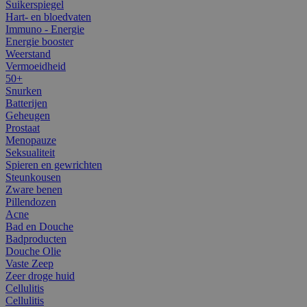
Suikerspiegel
Hart- en bloedvaten
Immuno - Energie
Energie booster
Weerstand
Vermoeidheid
50+
Snurken
Batterijen
Geheugen
Prostaat
Menopauze
Seksualiteit
Spieren en gewrichten
Steunkousen
Zware benen
Pillendozen
Acne
Bad en Douche
Badproducten
Douche Olie
Vaste Zeep
Zeer droge huid
Cellulitis
Cellulitis