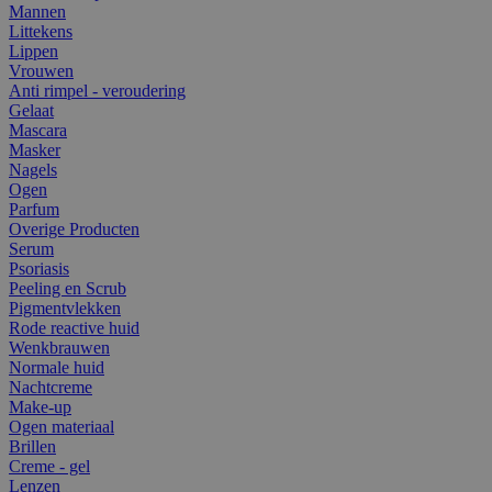
Mannen
Littekens
Lippen
Vrouwen
Anti rimpel - veroudering
Gelaat
Mascara
Masker
Nagels
Ogen
Parfum
Overige Producten
Serum
Psoriasis
Peeling en Scrub
Pigmentvlekken
Rode reactive huid
Wenkbrauwen
Normale huid
Nachtcreme
Make-up
Ogen materiaal
Brillen
Creme - gel
Lenzen