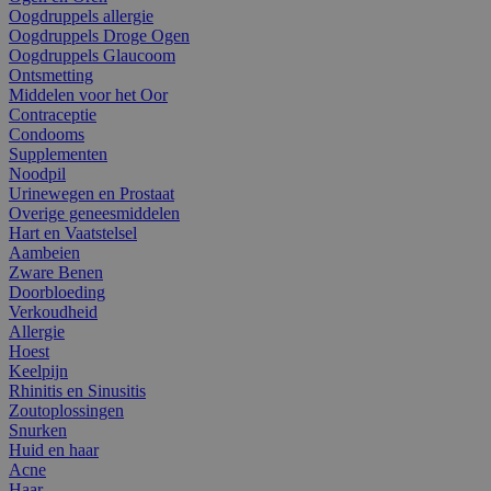
Oogdruppels allergie
Oogdruppels Droge Ogen
Oogdruppels Glaucoom
Ontsmetting
Middelen voor het Oor
Contraceptie
Condooms
Supplementen
Noodpil
Urinewegen en Prostaat
Overige geneesmiddelen
Hart en Vaatstelsel
Aambeien
Zware Benen
Doorbloeding
Verkoudheid
Allergie
Hoest
Keelpijn
Rhinitis en Sinusitis
Zoutoplossingen
Snurken
Huid en haar
Acne
Haar