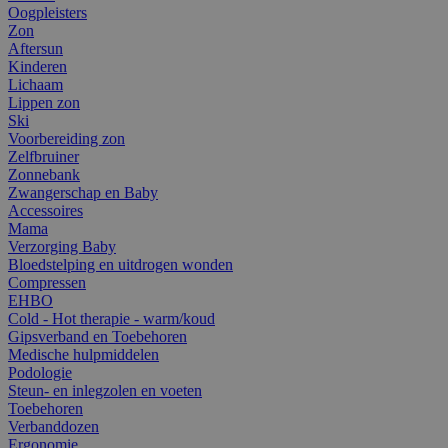
Oogpleisters
Zon
Aftersun
Kinderen
Lichaam
Lippen zon
Ski
Voorbereiding zon
Zelfbruiner
Zonnebank
Zwangerschap en Baby
Accessoires
Mama
Verzorging Baby
Bloedstelping en uitdrogen wonden
Compressen
EHBO
Cold - Hot therapie - warm/koud
Gipsverband en Toebehoren
Medische hulpmiddelen
Podologie
Steun- en inlegzolen en voeten
Toebehoren
Verbanddozen
Ergonomie