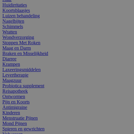
Huidirritaties
Koortsblaasjes
Luizen behandeling
Nagelbijten
Schimmels
Wratten
Wondverzorging
Stoppen Met Roken
Maag en Darm
Braken en Misselijkheid
Diarree
Krampen
Laxeeringsmiddelen
Levertherapie
Maagzuur
Probiotica supplement
Reisapotheek
Ontwormen
Pijn en Koorts
Antimigraine
Kinderen
Menstruatie Pijnen
Mond Pijnen
Spieren en gewrichten