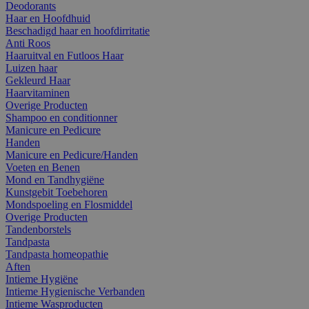
Deodorants
Haar en Hoofdhuid
Beschadigd haar en hoofdirritatie
Anti Roos
Haaruitval en Futloos Haar
Luizen haar
Gekleurd Haar
Haarvitaminen
Overige Producten
Shampoo en conditionner
Manicure en Pedicure
Handen
Manicure en Pedicure/Handen
Voeten en Benen
Mond en Tandhygiëne
Kunstgebit Toebehoren
Mondspoeling en Flosmiddel
Overige Producten
Tandenborstels
Tandpasta
Tandpasta homeopathie
Aften
Intieme Hygiëne
Intieme Hygienische Verbanden
Intieme Wasproducten