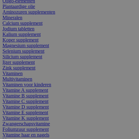
Oligo-elementen
Plantaardige olie
Aminozuren supplementen
Mineralen
Calcium supplement
Jodium tabletten
Kalium supplement
Koper supplement
Magnesium supplement
Selenium supplement
Silicium supplement
Ijzer supplement
Zink supplement
Vitaminen
Multivitaminen
Vitaminen voor kinderen
Vitamine A supplement
Vitamine B supplement
Vitamine C supplement
Vitamine D supplement
Vitamine E supplement
Vitamine K supplement
Zwangerschapsvitamine
Foliumzuur supplement
Vitamine haar en nagels