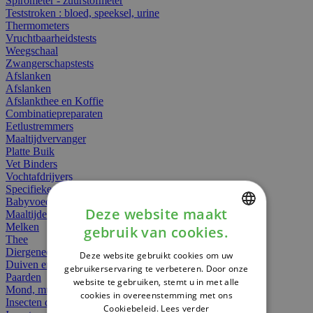
Spirometer - zuurstofmeter
Teststroken : bloed, speeksel, urine
Thermometers
Vruchtbaarheidstests
Weegschaal
Zwangerschapstests
Afslanken
Afslanken
Afslankthee en Koffie
Combinatiepreparaten
Eetlustremmers
Maaltijdvervanger
Platte Buik
Vet Binders
Vochtafdrijvers
Specifieke Voeding
Babyvoeding
Deze website maakt
Maaltijden
Melken
gebruik van cookies.
DUTCH
Thee
Diergeneesmiddelen
Deze website gebruikt cookies om uw
FRENCH
Duiven en vogels
gebruikerservaring te verbeteren. Door onze
Paarden
website te gebruiken, stemt u in met alle
ENGLISH
Mond, muil of snavel
cookies in overeenstemming met ons
Insecten dieren
Cookiebeleid.
Lees verder