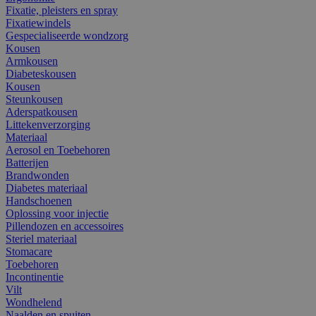
Fixatie, pleisters en spray
Fixatiewindels
Gespecialiseerde wondzorg
Kousen
Armkousen
Diabeteskousen
Kousen
Steunkousen
Aderspatkousen
Littekenverzorging
Materiaal
Aerosol en Toebehoren
Batterijen
Brandwonden
Diabetes materiaal
Handschoenen
Oplossing voor injectie
Pillendozen en accessoires
Steriel materiaal
Stomacare
Toebehoren
Incontinentie
Vilt
Wondhelend
Naalden en spuiten