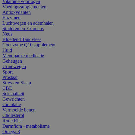
Vitamine voor ogen
Voedingssupplementen
Antioxydanten
Enzymen
Luchtwegen en ademhalen
Studeren en Examens
Neus
Bloedend Tandvlees
Coenzyme Q10 supplement
Huid
Menopauze medicatie
Geheugen
Urinewegen
Sport
Prostaat
Stress en Slaap
CBD
Seksualiteit
Gewrichten
Circulatie
Vermoeide benen
Cholesterol
Rode Rijst
Darmflora - metabolisme
Omega 3