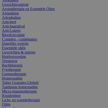
Volwassen
Gewichtscontrole
Aromatherapie en Essentiele Olien
Afslanking
Ademhaling
Anti-beet
Anti-haaruitval
Anti-Luizen
Bloedcirculatie
Complex - combinaties
Dagelijks welzijn
Essentiële oliën
Gewrichten & spieren
Huidverzorging
Verstuiver
Bachbloesem
Fytotherapie
Gemmotherapie
Homeopathie
Tubes Granules-Globuli
Tandpasta homeopathie
Micro-immunotherapie
Kruidenthee
Licht- en warmtetherapie
Oliën