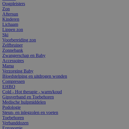
Oogpleisters
Zon
Aftersun
Kinderen
Lichaam
Lippen zon
Ski
Voorbereiding zon
Zelfbruiner
Zonnebank
Zwangerschap en Baby
Accessoires
Mama
Verzorging Baby
Bloedstelping en uitdrogen wonden
Compressen
EHBO
Cold - Hot therapie - warm/koud
Gipsverband en Toebehoren
Medische hulpmiddelen
Podologie
Steun- en inlegzolen en voeten
Toebehoren
Verbanddozen
Ergonomie