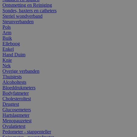
Ontsmetting en Reiniging
Sondes, baxters en catheters
Steriel wondverband
Steunverbanden
Pols
Arm
Buik
Elleboog
Enkel
Hand Duim
Knie
Nek
Overige verbanden
Thuistests
Alcoholtests
Bloeddrukmeters
Bodyfatmeter
Cholesteroltest
Drugtest
Glucosemeters
Hartslagmeter
Menopauzetest
Ovulatietest
Pedometer - stappenteller