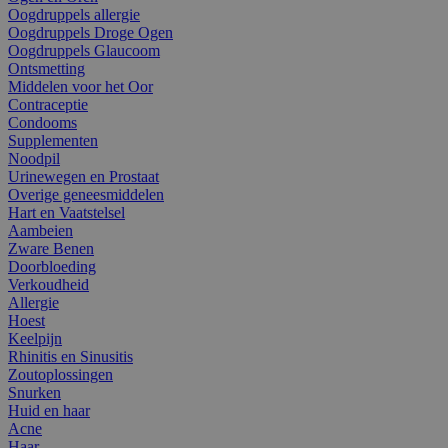
Oogdruppels allergie
Oogdruppels Droge Ogen
Oogdruppels Glaucoom
Ontsmetting
Middelen voor het Oor
Contraceptie
Condooms
Supplementen
Noodpil
Urinewegen en Prostaat
Overige geneesmiddelen
Hart en Vaatstelsel
Aambeien
Zware Benen
Doorbloeding
Verkoudheid
Allergie
Hoest
Keelpijn
Rhinitis en Sinusitis
Zoutoplossingen
Snurken
Huid en haar
Acne
Haar