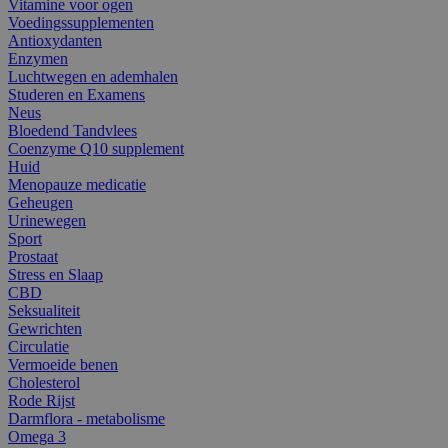
Vitamine voor ogen
Voedingssupplementen
Antioxydanten
Enzymen
Luchtwegen en ademhalen
Studeren en Examens
Neus
Bloedend Tandvlees
Coenzyme Q10 supplement
Huid
Menopauze medicatie
Geheugen
Urinewegen
Sport
Prostaat
Stress en Slaap
CBD
Seksualiteit
Gewrichten
Circulatie
Vermoeide benen
Cholesterol
Rode Rijst
Darmflora - metabolisme
Omega 3