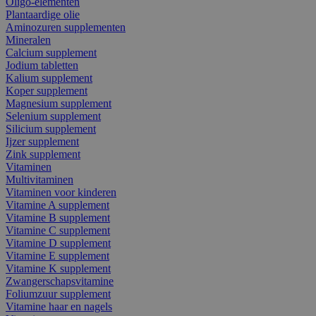
Oligo-elementen
Plantaardige olie
Aminozuren supplementen
Mineralen
Calcium supplement
Jodium tabletten
Kalium supplement
Koper supplement
Magnesium supplement
Selenium supplement
Silicium supplement
Ijzer supplement
Zink supplement
Vitaminen
Multivitaminen
Vitaminen voor kinderen
Vitamine A supplement
Vitamine B supplement
Vitamine C supplement
Vitamine D supplement
Vitamine E supplement
Vitamine K supplement
Zwangerschapsvitamine
Foliumzuur supplement
Vitamine haar en nagels