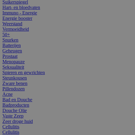
Suikerspiegel
Hart- en bloedvaten
Immuno - Energie
Energie booster
Weerstand
Vermoeidheid
50+
Snurken
Batterijen
Geheugen
Prostaat
Menopauze
Seksualiteit
Spieren en gewrichten
Steunkousen
Zware benen
Pillendozen
Acne
Bad en Douche
Badproducten
Douche Olie
Vaste Zeep
Zeer droge huid
Cellulitis
Cellulitis