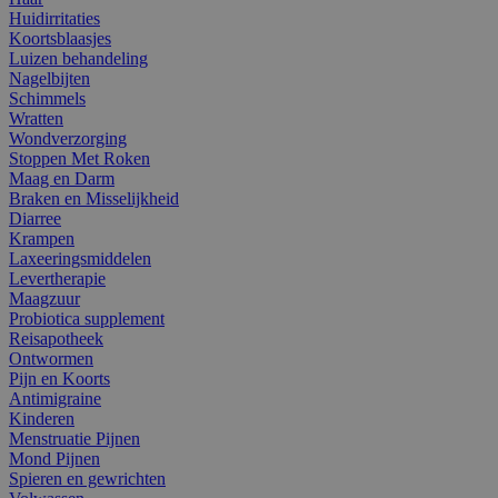
Huidirritaties
Koortsblaasjes
Luizen behandeling
Nagelbijten
Schimmels
Wratten
Wondverzorging
Stoppen Met Roken
Maag en Darm
Braken en Misselijkheid
Diarree
Krampen
Laxeeringsmiddelen
Levertherapie
Maagzuur
Probiotica supplement
Reisapotheek
Ontwormen
Pijn en Koorts
Antimigraine
Kinderen
Menstruatie Pijnen
Mond Pijnen
Spieren en gewrichten