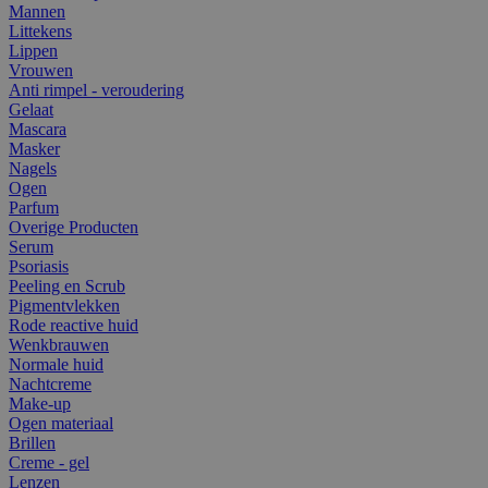
Mannen
Littekens
Lippen
Vrouwen
Anti rimpel - veroudering
Gelaat
Mascara
Masker
Nagels
Ogen
Parfum
Overige Producten
Serum
Psoriasis
Peeling en Scrub
Pigmentvlekken
Rode reactive huid
Wenkbrauwen
Normale huid
Nachtcreme
Make-up
Ogen materiaal
Brillen
Creme - gel
Lenzen