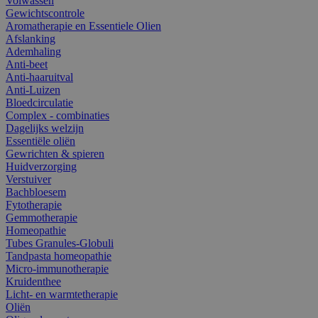
Volwassen
Gewichtscontrole
Aromatherapie en Essentiele Olien
Afslanking
Ademhaling
Anti-beet
Anti-haaruitval
Anti-Luizen
Bloedcirculatie
Complex - combinaties
Dagelijks welzijn
Essentiële oliën
Gewrichten & spieren
Huidverzorging
Verstuiver
Bachbloesem
Fytotherapie
Gemmotherapie
Homeopathie
Tubes Granules-Globuli
Tandpasta homeopathie
Micro-immunotherapie
Kruidenthee
Licht- en warmtetherapie
Oliën