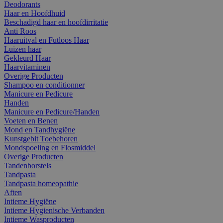
Deodorants
Haar en Hoofdhuid
Beschadigd haar en hoofdirritatie
Anti Roos
Haaruitval en Futloos Haar
Luizen haar
Gekleurd Haar
Haarvitaminen
Overige Producten
Shampoo en conditionner
Manicure en Pedicure
Handen
Manicure en Pedicure/Handen
Voeten en Benen
Mond en Tandhygiëne
Kunstgebit Toebehoren
Mondspoeling en Flosmiddel
Overige Producten
Tandenborstels
Tandpasta
Tandpasta homeopathie
Aften
Intieme Hygiëne
Intieme Hygienische Verbanden
Intieme Wasproducten