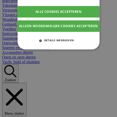
Insectenwerend
Tekentangen
Verzorging beten
ALLE COOKIES ACCEPTEREN
Vlooien en teken
Wondzorg dieren
Gemoed en stress dieren
ALLEEN NOODZAKELIJKE COOKIES ACCEPTEREN
Voeding
Spijsvertering
Supplementen dieren
DETAILS WEERGEVEN
Ontworming en parasieten
Spieren en gewrichten dieren
STRIKT NOODZAKELIJKE
Accessoires dieren
COOKIES
Ogen en oren dieren
Vacht, huid of pluimen
PRESTATIE COOKIES
TARGETING COOKIES
Zoeken
FUNCTIONELE COOKIES
Strikt noodzakelijke cookies
Menu sluiten