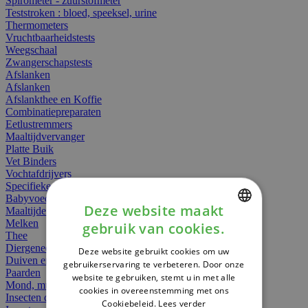
Spirometer - zuurstofmeter
Teststroken : bloed, speeksel, urine
Thermometers
Vruchtbaarheidstests
Weegschaal
Zwangerschapstests
Afslanken
Afslanken
Afslankthee en Koffie
Combinatiepreparaten
Eetlustremmers
Maaltijdvervanger
Platte Buik
Vet Binders
Vochtafdrijvers
Specifieke Voeding
Babyvoeding
Deze website maakt
Maaltijden
Melken
gebruik van cookies.
DUTCH
Thee
Diergeneesmiddelen
Deze website gebruikt cookies om uw
FRENCH
Duiven en vogels
gebruikerservaring te verbeteren. Door onze
Paarden
website te gebruiken, stemt u in met alle
ENGLISH
Mond, muil of snavel
cookies in overeenstemming met ons
Insecten dieren
Cookiebeleid.
Lees verder