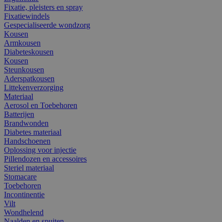
Fixatie, pleisters en spray
Fixatiewindels
Gespecialiseerde wondzorg
Kousen
Armkousen
Diabeteskousen
Kousen
Steunkousen
Aderspatkousen
Littekenverzorging
Materiaal
Aerosol en Toebehoren
Batterijen
Brandwonden
Diabetes materiaal
Handschoenen
Oplossing voor injectie
Pillendozen en accessoires
Steriel materiaal
Stomacare
Toebehoren
Incontinentie
Vilt
Wondhelend
Naalden en spuiten