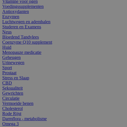
Vitamine voor ogen
Voedingssupplementen
Antioxydanten
Enzymen
Luchtwegen en ademhalen
Studeren en Examens
Neus
Bloedend Tandvlees
Coenzyme Q10 supplement
Huid
Menopauze medicatie
Geheugen
Urinewegen
Sport
Prostaat
Stress en Slaap
CBD
Seksualiteit
Gewrichten
Circulatie
Vermoeide benen
Cholesterol
Rode Rijst
Darmflora - metabolisme
Omega 3