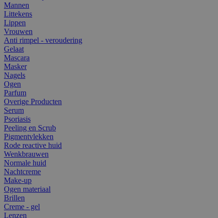
Mannen
Littekens
Lippen
Vrouwen
Anti rimpel - veroudering
Gelaat
Mascara
Masker
Nagels
Ogen
Parfum
Overige Producten
Serum
Psoriasis
Peeling en Scrub
Pigmentvlekken
Rode reactive huid
Wenkbrauwen
Normale huid
Nachtcreme
Make-up
Ogen materiaal
Brillen
Creme - gel
Lenzen