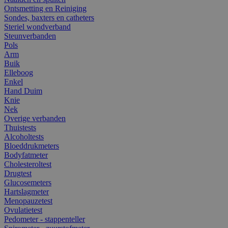
Ontsmetting en Reiniging
Sondes, baxters en catheters
Steriel wondverband
Steunverbanden
Pols
Arm
Buik
Elleboog
Enkel
Hand Duim
Knie
Nek
Overige verbanden
Thuistests
Alcoholtests
Bloeddrukmeters
Bodyfatmeter
Cholesteroltest
Drugtest
Glucosemeters
Hartslagmeter
Menopauzetest
Ovulatietest
Pedometer - stappenteller