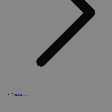
AWSALBCORS
1 week
Amazon.com Inc.
widget-
mediator.zopim.com
CookieScriptConsent
5 maanden 4
CookieScript
weken
.medibib.nl
Verzorging
Aanbieder