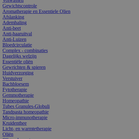
Volwassen
Gewichtscontrole
Aromatherapie en Essentiele Olien
Afslanking
Ademhaling
Anti-beet
Anti-haaruitval
Anti-Luizen
Bloedcirculatie
Complex - combinaties
Dagelijks welzijn
Essentiële oliën
Gewrichten & spieren
Huidverzorging
Verstuiver
Bachbloesem
Fytotherapie
Gemmotherapie
Homeopathie
Tubes Granules-Globuli
Tandpasta homeopathie
Micro-immunotherapie
Kruidenthee
Licht- en warmtetherapie
Oliën