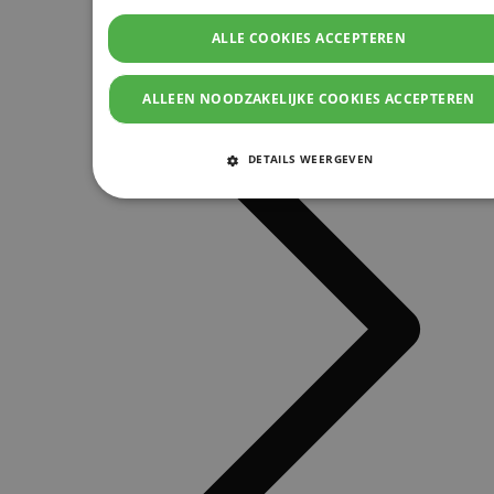
ALLE COOKIES ACCEPTEREN
ALLEEN NOODZAKELIJKE COOKIES ACCEPTEREN
DETAILS WEERGEVEN
STRIKT NOODZAKELIJKE COOKIES
PRESTATIE COOKIES
TARGETING COOKIES
FUNCTIONELE COOKIES
Strikt noodzakelijke cookies
Prestatie cookies