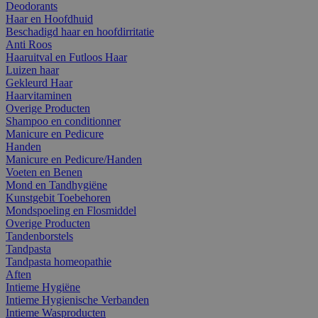
Deodorants
Haar en Hoofdhuid
Beschadigd haar en hoofdirritatie
Anti Roos
Haaruitval en Futloos Haar
Luizen haar
Gekleurd Haar
Haarvitaminen
Overige Producten
Shampoo en conditionner
Manicure en Pedicure
Handen
Manicure en Pedicure/Handen
Voeten en Benen
Mond en Tandhygiëne
Kunstgebit Toebehoren
Mondspoeling en Flosmiddel
Overige Producten
Tandenborstels
Tandpasta
Tandpasta homeopathie
Aften
Intieme Hygiëne
Intieme Hygienische Verbanden
Intieme Wasproducten