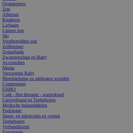
Oogpleisters
Zon
Aftersun
Kinderen
Lichaam
Lippen zon
Ski
Voorbereiding zon
Zelfbruiner
Zonnebank
Zwangerschap en Baby
Accessoires
Mama
Verzorging Baby
Bloedstelping en uitdrogen wonden
Compressen
EHBO
Cold - Hot therapie - warm/koud
Gipsverband en Toebehoren
Medische hulpmiddelen
Podologie
Steun- en inlegzolen en voeten
Toebehoren
Verbanddozen
Ergonomie