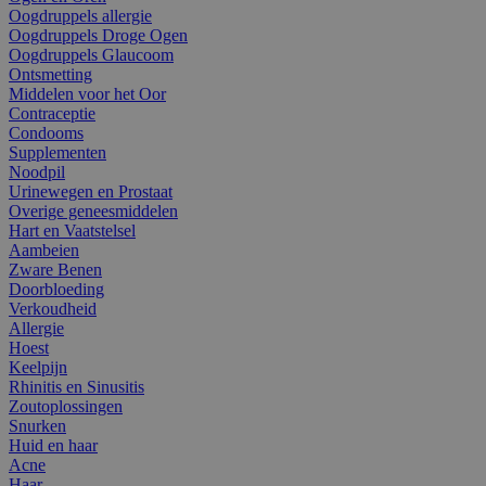
Oogdruppels allergie
Oogdruppels Droge Ogen
Oogdruppels Glaucoom
Ontsmetting
Middelen voor het Oor
Contraceptie
Condooms
Supplementen
Noodpil
Urinewegen en Prostaat
Overige geneesmiddelen
Hart en Vaatstelsel
Aambeien
Zware Benen
Doorbloeding
Verkoudheid
Allergie
Hoest
Keelpijn
Rhinitis en Sinusitis
Zoutoplossingen
Snurken
Huid en haar
Acne
Haar