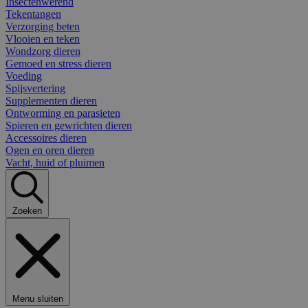
Insectenwerend
Tekentangen
Verzorging beten
Vlooien en teken
Wondzorg dieren
Gemoed en stress dieren
Voeding
Spijsvertering
Supplementen dieren
Ontworming en parasieten
Spieren en gewrichten dieren
Accessoires dieren
Ogen en oren dieren
Vacht, huid of pluimen
Zoeken
Menu sluiten