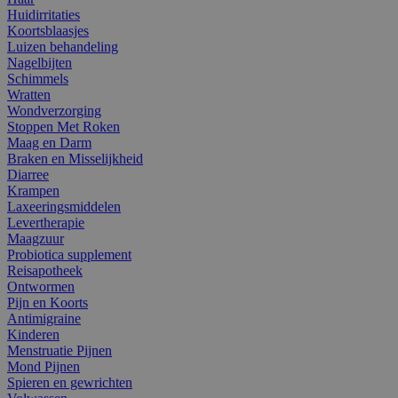
Huidirritaties
Koortsblaasjes
Luizen behandeling
Nagelbijten
Schimmels
Wratten
Wondverzorging
Stoppen Met Roken
Maag en Darm
Braken en Misselijkheid
Diarree
Krampen
Laxeeringsmiddelen
Levertherapie
Maagzuur
Probiotica supplement
Reisapotheek
Ontwormen
Pijn en Koorts
Antimigraine
Kinderen
Menstruatie Pijnen
Mond Pijnen
Spieren en gewrichten