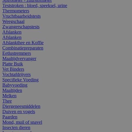
Spirometer - zuurstofmeter
Teststroken : bloed, speeksel, urine
Thermometers
Vruchtbaarheidstests
Weegschaal
Zwangerschapstests
Afslanken
Afslanken
Afslankthee en Koffie
Combinatiepreparaten
Eetlustremmers
Maaltijdvervanger
Platte Buik
Vet Binders
Vochtafdrijvers
Specifieke Voeding
Babyvoeding
Maaltijden
Melken
Thee
Diergeneesmiddelen
Duiven en vogels
Paarden
Mond, muil of snavel
Insecten dieren