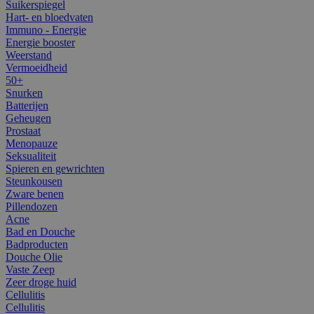
Suikerspiegel
Hart- en bloedvaten
Immuno - Energie
Energie booster
Weerstand
Vermoeidheid
50+
Snurken
Batterijen
Geheugen
Prostaat
Menopauze
Seksualiteit
Spieren en gewrichten
Steunkousen
Zware benen
Pillendozen
Acne
Bad en Douche
Badproducten
Douche Olie
Vaste Zeep
Zeer droge huid
Cellulitis
Cellulitis