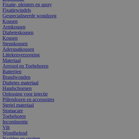
Fixatie, pleisters en spray
Fixatiewindels
Gespecialiseerde wondzorg
Kousen
Armkousen
Diabeteskousen
Kousen
Steunkousen
Aderspatkousen
Littekenverzorging
Materiaal
Aerosol en Toebehoren
Batterijen
Brandwonden
Diabetes materiaal
Handschoenen
Oplossing voor injectie
Pillendozen en accessoires
Steriel materiaal
Stomacare
Toebehoren
Incontinentie
Vilt
Wondhelend
Naalden en spuiten