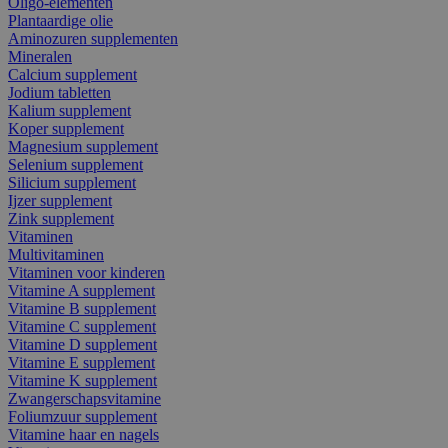
Oligo-elementen
Plantaardige olie
Aminozuren supplementen
Mineralen
Calcium supplement
Jodium tabletten
Kalium supplement
Koper supplement
Magnesium supplement
Selenium supplement
Silicium supplement
Ijzer supplement
Zink supplement
Vitaminen
Multivitaminen
Vitaminen voor kinderen
Vitamine A supplement
Vitamine B supplement
Vitamine C supplement
Vitamine D supplement
Vitamine E supplement
Vitamine K supplement
Zwangerschapsvitamine
Foliumzuur supplement
Vitamine haar en nagels