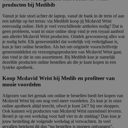
producten bij Medibib
Vanuit je luie stoel achter de laptop, vanaf de bank in de trein of aan
een tafeltje op het terras: via Medibib koop jij Mcdavid Wrist
eenvoudig online. Heb je veel verschillende artikelen nodig? Dat is
geen probleem, want in onze online shop vind je een royaal aanbod
aan allerlei Mcdavid Wrist producten. Ontdek gewoonweg alles wat
je nodig hebt. Elk geneesmiddel dat wettelijk vrij verkrijgbaar is,
kun je hier online bestellen. Als het om originele voorschriftvrije
geneesmiddelen en verzorgingsproducten van Mcdavid Wrist gaat,
dan vind je die in ons assortiment. Bij Medibib kun je namelijk
dezelfde producten online bestellen als die je kunt kopen in een
fysieke apotheek.
Koop Mcdavid Wrist bij Medib en profiteer van
mooie voordelen
Afgezien van het gemak om online te bestellen biedt het kopen van
Mcdavid Wrist bij ons nog veel meer voordelen. Zo kun je in onze
online apotheek altijd terecht, ofwel je kunt 24/7 bij ons shoppen.
Ook kunnen wij producten van Mcdavid Wrist razendsnel leveren.
Bestel je op een werkdag voor half vier in de middag? Dan kun je
jouw bestelling de volgende werkdag al verwachten. In veel
gevallen betekent dit dus “nu bestellen is morgen ontvangen”.