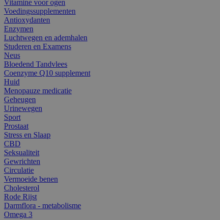
Vitamine voor ogen
Voedingssupplementen
Antioxydanten
Enzymen
Luchtwegen en ademhalen
Studeren en Examens
Neus
Bloedend Tandvlees
Coenzyme Q10 supplement
Huid
Menopauze medicatie
Geheugen
Urinewegen
Sport
Prostaat
Stress en Slaap
CBD
Seksualiteit
Gewrichten
Circulatie
Vermoeide benen
Cholesterol
Rode Rijst
Darmflora - metabolisme
Omega 3