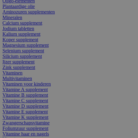
Oligo-elementen
Plantaardige olie
Aminozuren supplementen
Mineralen
Calcium supplement
Jodium tabletten
Kalium supplement
Koper supplement
Magnesium supplement
Selenium supplement
Silicium supplement
Ijzer supplement
Zink supplement
Vitaminen
Multivitaminen
Vitaminen voor kinderen
Vitamine A supplement
Vitamine B supplement
Vitamine C supplement
Vitamine D supplement
Vitamine E supplement
Vitamine K supplement
Zwangerschapsvitamine
Foliumzuur supplement
Vitamine haar en nagels