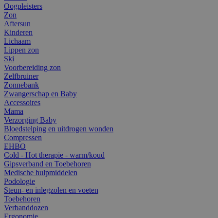
Oogpleisters
Zon
Aftersun
Kinderen
Lichaam
Lippen zon
Ski
Voorbereiding zon
Zelfbruiner
Zonnebank
Zwangerschap en Baby
Accessoires
Mama
Verzorging Baby
Bloedstelping en uitdrogen wonden
Compressen
EHBO
Cold - Hot therapie - warm/koud
Gipsverband en Toebehoren
Medische hulpmiddelen
Podologie
Steun- en inlegzolen en voeten
Toebehoren
Verbanddozen
Ergonomie