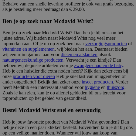
Behalve van een snelle levering profiteer je ook van gratis bezorging
als je bestelling meer bedraagt dan € 29,00.
Ben je op zoek naar Mcdavid Wrist?
Ben je op zoek naar Mcdavid Wrist? Dan ben je bij ons aan het
juiste adres. Wij bieden naast Mcdavid Wrist nog veel meer
topmerken aan. Of je nu op zoek bent naar
verzorgingsproducten
of
vitaminen en supplementen
, wij bieden het aan. Daarnaast bieden
wij een ruim gamma aan voor
diëten en afslanken
alsook
natuurgeneeskundige producten
. Verwacht je een kindje? Dan
hebben wij de juiste artikelen voor je
zwangerschap en de baby
.
Heb je een huisdier die extra noden heeft? Kijk dan zeker eens bij
onze
producten voor dieren
Heb je snel last van muggenbeten of
ander ongedierte? Bekijk dan zeker onze
insect producten
. Verder
heeft Medibib een interessant aanbod voor
hygiëne
en
thuiszorg
.
Zoals je kan zien, kan je op allerlei gebieden bij ons terecht voor
topproducten op het gebied van gezondheid.
Bestel Mcdavid Wrist snel en eenvoudig
Heb je jouw favoriete product van Mcdavid Wrist gevonden? Dan
heb je deze in een paar klikken besteld. Bovendien kun je dit bij ons
op een veilige manier doen. Wanneer wij jouw aankoop van