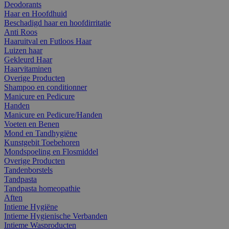
Deodorants
Haar en Hoofdhuid
Beschadigd haar en hoofdirritatie
Anti Roos
Haaruitval en Futloos Haar
Luizen haar
Gekleurd Haar
Haarvitaminen
Overige Producten
Shampoo en conditionner
Manicure en Pedicure
Handen
Manicure en Pedicure/Handen
Voeten en Benen
Mond en Tandhygiëne
Kunstgebit Toebehoren
Mondspoeling en Flosmiddel
Overige Producten
Tandenborstels
Tandpasta
Tandpasta homeopathie
Aften
Intieme Hygiëne
Intieme Hygienische Verbanden
Intieme Wasproducten