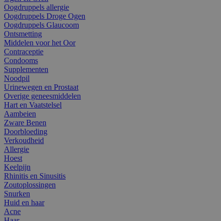
Oogdruppels allergie
Oogdruppels Droge Ogen
Oogdruppels Glaucoom
Ontsmetting
Middelen voor het Oor
Contraceptie
Condooms
Supplementen
Noodpil
Urinewegen en Prostaat
Overige geneesmiddelen
Hart en Vaatstelsel
Aambeien
Zware Benen
Doorbloeding
Verkoudheid
Allergie
Hoest
Keelpijn
Rhinitis en Sinusitis
Zoutoplossingen
Snurken
Huid en haar
Acne
Haar