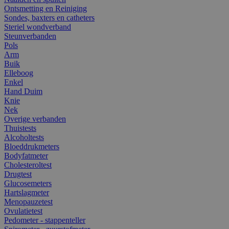
Ontsmetting en Reiniging
Sondes, baxters en catheters
Steriel wondverband
Steunverbanden
Pols
Arm
Buik
Elleboog
Enkel
Hand Duim
Knie
Nek
Overige verbanden
Thuistests
Alcoholtests
Bloeddrukmeters
Bodyfatmeter
Cholesteroltest
Drugtest
Glucosemeters
Hartslagmeter
Menopauzetest
Ovulatietest
Pedometer - stappenteller