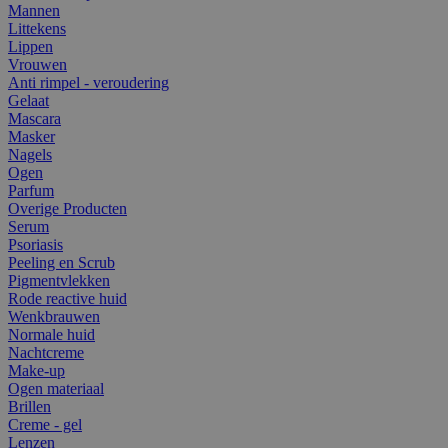
Mannen
Littekens
Lippen
Vrouwen
Anti rimpel - veroudering
Gelaat
Mascara
Masker
Nagels
Ogen
Parfum
Overige Producten
Serum
Psoriasis
Peeling en Scrub
Pigmentvlekken
Rode reactive huid
Wenkbrauwen
Normale huid
Nachtcreme
Make-up
Ogen materiaal
Brillen
Creme - gel
Lenzen