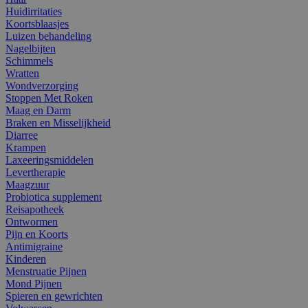
Huidirritaties
Koortsblaasjes
Luizen behandeling
Nagelbijten
Schimmels
Wratten
Wondverzorging
Stoppen Met Roken
Maag en Darm
Braken en Misselijkheid
Diarree
Krampen
Laxeeringsmiddelen
Levertherapie
Maagzuur
Probiotica supplement
Reisapotheek
Ontwormen
Pijn en Koorts
Antimigraine
Kinderen
Menstruatie Pijnen
Mond Pijnen
Spieren en gewrichten