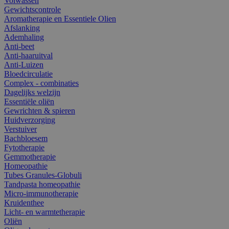
Volwassen
Gewichtscontrole
Aromatherapie en Essentiele Olien
Afslanking
Ademhaling
Anti-beet
Anti-haaruitval
Anti-Luizen
Bloedcirculatie
Complex - combinaties
Dagelijks welzijn
Essentiële oliën
Gewrichten & spieren
Huidverzorging
Verstuiver
Bachbloesem
Fytotherapie
Gemmotherapie
Homeopathie
Tubes Granules-Globuli
Tandpasta homeopathie
Micro-immunotherapie
Kruidenthee
Licht- en warmtetherapie
Oliën