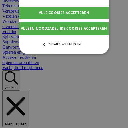
Insectenwerend
Tekentangen
Verzorging beten
ALLE COOKIES ACCEPTEREN
Vlooien en teken
Wondzorg dieren
Gemoed en stress dieren
ALLEEN NOODZAKELIJKE COOKIES ACCEPTEREN
Voeding
Spijsvertering
Supplementen dieren
DETAILS WEERGEVEN
Ontworming en parasieten
Spieren en gewrichten dieren
STRIKT NOODZAKELIJKE
Accessoires dieren
COOKIES
Ogen en oren dieren
Vacht, huid of pluimen
PRESTATIE COOKIES
TARGETING COOKIES
Zoeken
FUNCTIONELE COOKIES
Strikt noodzakelijke cookies
Menu sluiten