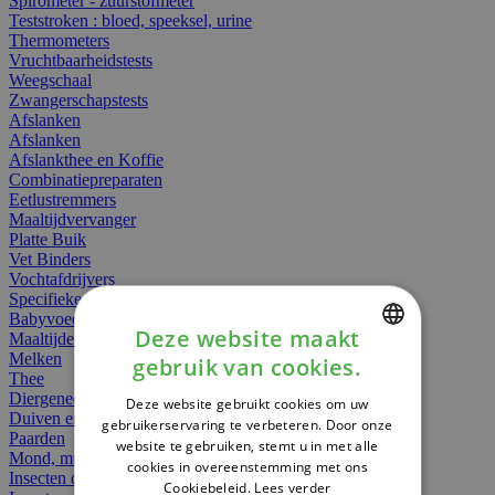
Spirometer - zuurstofmeter
Teststroken : bloed, speeksel, urine
Thermometers
Vruchtbaarheidstests
Weegschaal
Zwangerschapstests
Afslanken
Afslanken
Afslankthee en Koffie
Combinatiepreparaten
Eetlustremmers
Maaltijdvervanger
Platte Buik
Vet Binders
Vochtafdrijvers
Specifieke Voeding
Babyvoeding
Deze website maakt
Maaltijden
Melken
gebruik van cookies.
DUTCH
Thee
Diergeneesmiddelen
Deze website gebruikt cookies om uw
FRENCH
Duiven en vogels
gebruikerservaring te verbeteren. Door onze
Paarden
website te gebruiken, stemt u in met alle
ENGLISH
Mond, muil of snavel
cookies in overeenstemming met ons
Insecten dieren
Cookiebeleid.
Lees verder