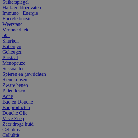
Suikerspiegel
Hart- en bloedvaten
Immuno - Energie
Energie booster
Weerstand
Vermoeidheid
50+
Snurken
Batterijen
Geheugen
Prostaat
Menopauze
Seksualiteit
Spieren en gewrichten
Steunkousen
Zware benen
Pillendozen
Acne
Bad en Douche
Badproducten
Douche Olie
Vaste Zeep
Zeer droge huid
Cellulitis
Cellulitis