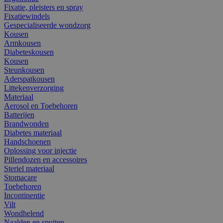
Fixatie, pleisters en spray
Fixatiewindels
Gespecialiseerde wondzorg
Kousen
Armkousen
Diabeteskousen
Kousen
Steunkousen
Aderspatkousen
Littekenverzorging
Materiaal
Aerosol en Toebehoren
Batterijen
Brandwonden
Diabetes materiaal
Handschoenen
Oplossing voor injectie
Pillendozen en accessoires
Steriel materiaal
Stomacare
Toebehoren
Incontinentie
Vilt
Wondhelend
Naalden en spuiten