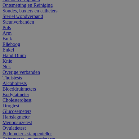
Ontsmetting en Reiniging
Sondes, baxters en catheters
Steriel wondverband
Steunverbanden
Pols
Arm
Buik
Elleboog
Enkel
Hand Duim
Knie
Nek
Overige verbanden
Thuistests
Alcoholtests
Bloeddrukmeters
Bodyfatmeter
Cholesteroltest
Drugtest
Glucosemeters
Hartslagmeter
Menopauzetest
Ovulatietest
Pedometer - stappenteller