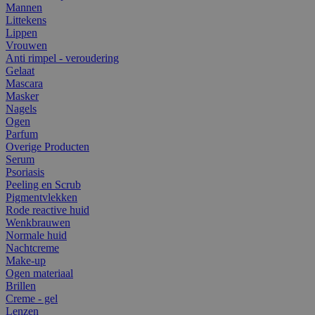
Mannen
Littekens
Lippen
Vrouwen
Anti rimpel - veroudering
Gelaat
Mascara
Masker
Nagels
Ogen
Parfum
Overige Producten
Serum
Psoriasis
Peeling en Scrub
Pigmentvlekken
Rode reactive huid
Wenkbrauwen
Normale huid
Nachtcreme
Make-up
Ogen materiaal
Brillen
Creme - gel
Lenzen