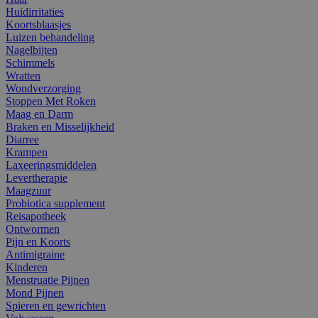
Huidirritaties
Koortsblaasjes
Luizen behandeling
Nagelbijten
Schimmels
Wratten
Wondverzorging
Stoppen Met Roken
Maag en Darm
Braken en Misselijkheid
Diarree
Krampen
Laxeeringsmiddelen
Levertherapie
Maagzuur
Probiotica supplement
Reisapotheek
Ontwormen
Pijn en Koorts
Antimigraine
Kinderen
Menstruatie Pijnen
Mond Pijnen
Spieren en gewrichten