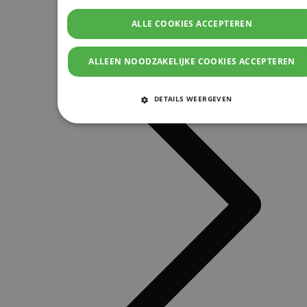
ALLE COOKIES ACCEPTEREN
ALLEEN NOODZAKELIJKE COOKIES ACCEPTEREN
DETAILS WEERGEVEN
STRIKT NOODZAKELIJKE COOKIES
PRESTATIE COOKIES
TARGETING COOKIES
FUNCTIONELE COOKIES
Strikt noodzakelijke cookies
Prestatie cookies