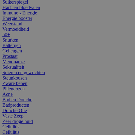
Suikerspiegel
Hart- en bloedvaten
Immuno - Energie
Energie booster
Weerstand
Vermoeidheid
50+
Snurken
Batterijen
Geheugen
Prostaat
Menopauze
Seksualiteit
Spieren en gewrichten
Steunkousen
Zware benen
Pillendozen
Acne
Bad en Douche
Badproducten
Douche Olie
Vaste Zeep
Zeer droge huid
Cellulitis
Cellulitis