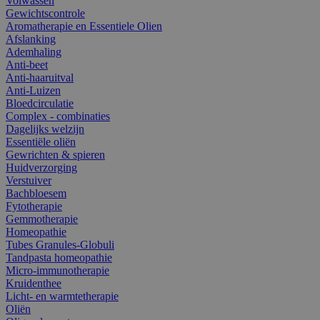
Volwassen
Gewichtscontrole
Aromatherapie en Essentiele Olien
Afslanking
Ademhaling
Anti-beet
Anti-haaruitval
Anti-Luizen
Bloedcirculatie
Complex - combinaties
Dagelijks welzijn
Essentiële oliën
Gewrichten & spieren
Huidverzorging
Verstuiver
Bachbloesem
Fytotherapie
Gemmotherapie
Homeopathie
Tubes Granules-Globuli
Tandpasta homeopathie
Micro-immunotherapie
Kruidenthee
Licht- en warmtetherapie
Oliën