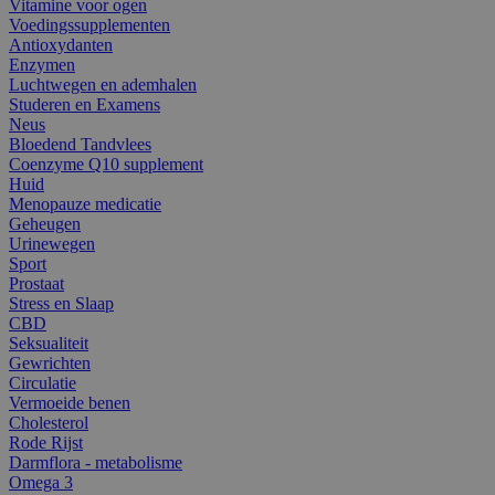
Vitamine voor ogen
Voedingssupplementen
Antioxydanten
Enzymen
Luchtwegen en ademhalen
Studeren en Examens
Neus
Bloedend Tandvlees
Coenzyme Q10 supplement
Huid
Menopauze medicatie
Geheugen
Urinewegen
Sport
Prostaat
Stress en Slaap
CBD
Seksualiteit
Gewrichten
Circulatie
Vermoeide benen
Cholesterol
Rode Rijst
Darmflora - metabolisme
Omega 3