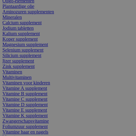
Oligo-elementen
Plantaardige olie
Aminozuren supplementen
Mineralen
Calcium supplement
Jodium tabletten
Kalium supplement
Koper supplement
Magnesium supplement
Selenium supplement
Silicium supplement
Ijzer supplement
Zink supplement
Vitaminen
Multivitaminen
Vitaminen voor kinderen
Vitamine A supplement
Vitamine B supplement
Vitamine C supplement
Vitamine D supplement
Vitamine E supplement
Vitamine K supplement
Zwangerschapsvitamine
Foliumzuur supplement
Vitamine haar en nagels