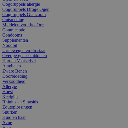
Oogdruppels allergie
Oogdruppels Droge Ogen
Oogdruppels Glaucoom
Ontsmetting
Middelen voor het Oor
Contraceptie
Condooms
Supplementen
Noodpil
Urinewegen en Prostaat
Overige geneesmiddelen
Hart en Vaatstelsel
Aambeien
Zware Benen
Doorbloeding
Verkoudheid
Allergie
Hoest
Keelpijn
Rhinitis en Sinusitis
Zoutoplossingen
Snurken
Huid en haar
Acne
Haar