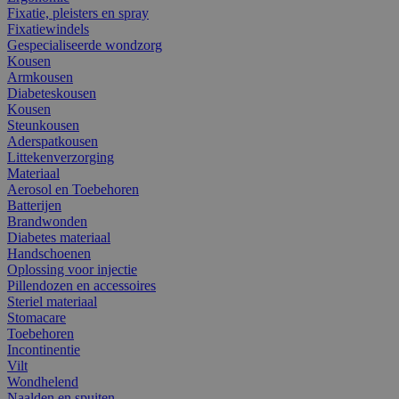
Fixatie, pleisters en spray
Fixatiewindels
Gespecialiseerde wondzorg
Kousen
Armkousen
Diabeteskousen
Kousen
Steunkousen
Aderspatkousen
Littekenverzorging
Materiaal
Aerosol en Toebehoren
Batterijen
Brandwonden
Diabetes materiaal
Handschoenen
Oplossing voor injectie
Pillendozen en accessoires
Steriel materiaal
Stomacare
Toebehoren
Incontinentie
Vilt
Wondhelend
Naalden en spuiten