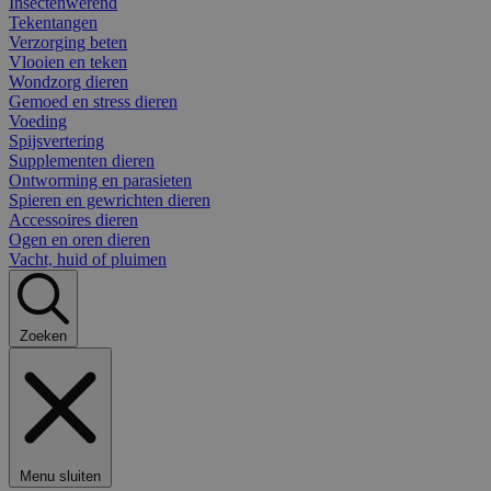
Insectenwerend
Tekentangen
Verzorging beten
Vlooien en teken
Wondzorg dieren
Gemoed en stress dieren
Voeding
Spijsvertering
Supplementen dieren
Ontworming en parasieten
Spieren en gewrichten dieren
Accessoires dieren
Ogen en oren dieren
Vacht, huid of pluimen
Zoeken
Menu sluiten