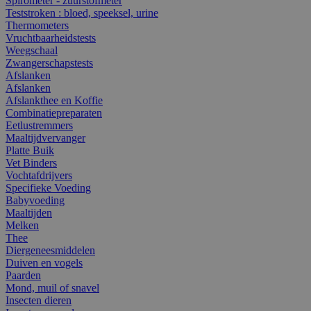
Spirometer - zuurstofmeter
Teststroken : bloed, speeksel, urine
Thermometers
Vruchtbaarheidstests
Weegschaal
Zwangerschapstests
Afslanken
Afslanken
Afslankthee en Koffie
Combinatiepreparaten
Eetlustremmers
Maaltijdvervanger
Platte Buik
Vet Binders
Vochtafdrijvers
Specifieke Voeding
Babyvoeding
Maaltijden
Melken
Thee
Diergeneesmiddelen
Duiven en vogels
Paarden
Mond, muil of snavel
Insecten dieren