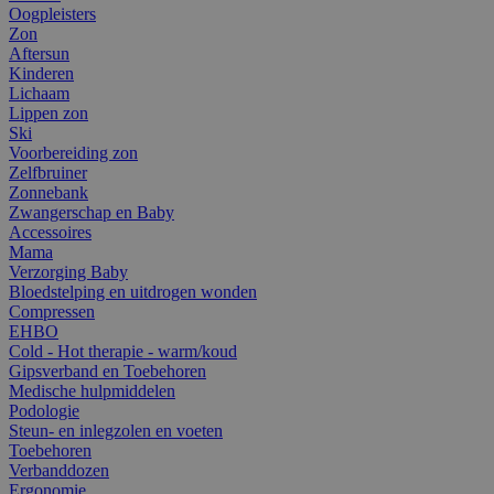
Oogpleisters
Zon
Aftersun
Kinderen
Lichaam
Lippen zon
Ski
Voorbereiding zon
Zelfbruiner
Zonnebank
Zwangerschap en Baby
Accessoires
Mama
Verzorging Baby
Bloedstelping en uitdrogen wonden
Compressen
EHBO
Cold - Hot therapie - warm/koud
Gipsverband en Toebehoren
Medische hulpmiddelen
Podologie
Steun- en inlegzolen en voeten
Toebehoren
Verbanddozen
Ergonomie