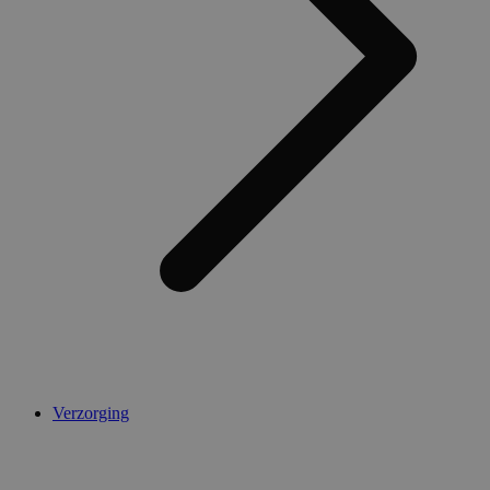
AWSALBCORS
1 week
Amazon.com Inc.
widget-
mediator.zopim.com
CookieScriptConsent
5 maanden 4
CookieScript
weken
.medibib.nl
Verzorging
Aanbieder