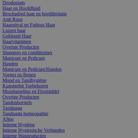
Deodorants
Haar en Hoofdhuid
Beschadigd haar en hoofdirritatie
Anti Roos
Haaruitval en Futloos Haar
Luizen haar
Gekleurd Haar
Haarvitaminen
Overige Producten
Shampoo en conditionner
Manicure en Pedicure
Handen
Manicure en Pedicure/Handen
Voeten en Benen
Mond en Tandhygiëne
Kunstgebit Toebehoren
Mondspoeling en Flosmiddel
Overige Producten
Tandenborstels
Tandpasta
Tandpasta homeopathie
Aften
Intieme Hygiëne
Intieme Hygienische Verbanden
Intieme Wasproducten