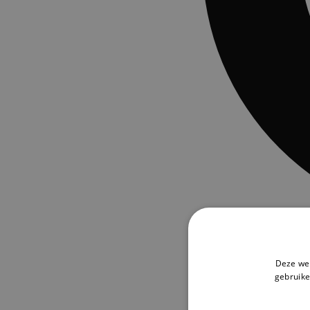
Deze web
gebruike