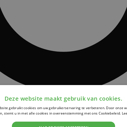
Deze website maakt gebruik van cookies.
site gebruikt cookies om uw gebruikerservaring te verbeteren. Door onze w
n, stemt u in met alle cookies in overeenstemming met ons Cookiebeleid.
Le