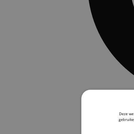
Deze web
gebruike