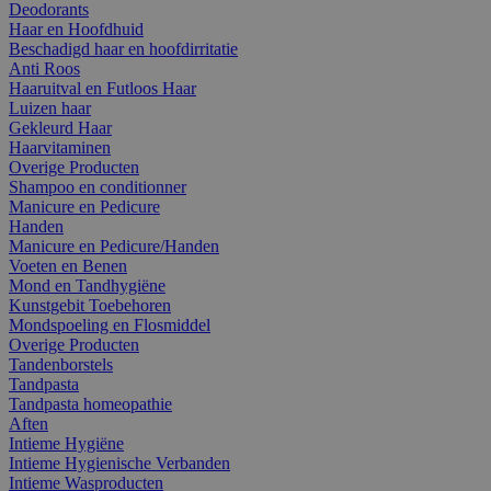
Deodorants
Haar en Hoofdhuid
Beschadigd haar en hoofdirritatie
Anti Roos
Haaruitval en Futloos Haar
Luizen haar
Gekleurd Haar
Haarvitaminen
Overige Producten
Shampoo en conditionner
Manicure en Pedicure
Handen
Manicure en Pedicure/Handen
Voeten en Benen
Mond en Tandhygiëne
Kunstgebit Toebehoren
Mondspoeling en Flosmiddel
Overige Producten
Tandenborstels
Tandpasta
Tandpasta homeopathie
Aften
Intieme Hygiëne
Intieme Hygienische Verbanden
Intieme Wasproducten