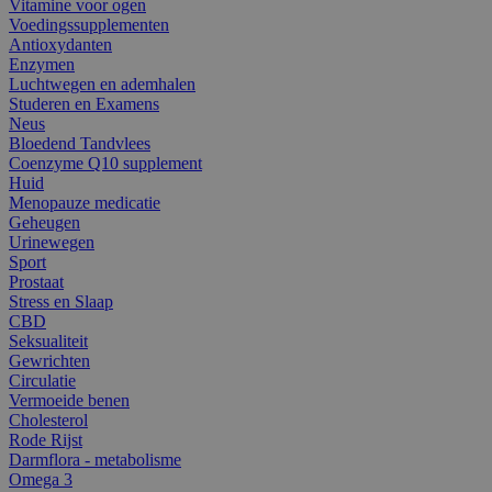
Vitamine voor ogen
Voedingssupplementen
Antioxydanten
Enzymen
Luchtwegen en ademhalen
Studeren en Examens
Neus
Bloedend Tandvlees
Coenzyme Q10 supplement
Huid
Menopauze medicatie
Geheugen
Urinewegen
Sport
Prostaat
Stress en Slaap
CBD
Seksualiteit
Gewrichten
Circulatie
Vermoeide benen
Cholesterol
Rode Rijst
Darmflora - metabolisme
Omega 3