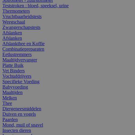
Spirometer - zuurstofmeter
Teststroken : bloed, speeksel, urine
Thermometers
Vruchtbaarheidstests
Weegschaal
Zwangerschapstests
Afslanken
Afslanken
Afslankthee en Koffie
Combinatiepreparaten
Eetlustremmers
Maaltijdvervanger
Platte Buik
Vet Binders
Vochtafdrijvers
Specifieke Voeding
Babyvoeding
Maaltijden
Melken
Thee
Diergeneesmiddelen
Duiven en vogels
Paarden
Mond, muil of snavel
Insecten dieren