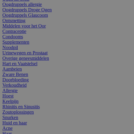
Oogdruppels allergie
Oogdruppels Droge Ogen
Oogdruppels Glaucoom
Ontsmetting
Middelen voor het Oor
Contraceptie
Condooms
Supplementen
Noodpil
Urinewegen en Prostaat
Overige geneesmiddelen
Hart en Vaatstelsel
Aambeien
Zware Benen
Doorbloeding
Verkoudheid
Allergie
Hoest
Keelpijn
Rhinitis en Sinusitis
Zoutoplossingen
Snurken
Huid en haar
Acne
Haar