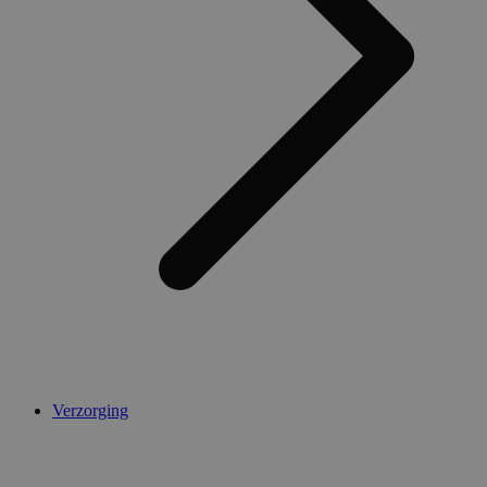
AWSALBCORS
1 week
Amazon.com Inc.
widget-
mediator.zopim.com
CookieScriptConsent
5 maanden 4
CookieScript
weken
.medibib.nl
Verzorging
Aanbieder