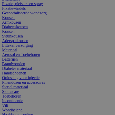
Fixatie, pleisters en spray
Fixatiewindels
Gespecialiseerde wondzorg
Kousen
Armkousen
Diabeteskousen
Kousen
Steunkousen
Aderspatkousen
Littekenverzorging
Materiaal
Aerosol en Toebehoren
Batterijen
Brandwonden
Diabetes materiaal
Handschoenen
Oplossing voor injectie
Pillendozen en accessoires
Steriel materiaal
Stomacare
Toebehoren
Incontinentie
Vilt
Wondhelend
Naalden en spuiten