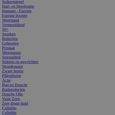
Suikerspiegel
Hart- en bloedvaten
Immuno - Energie
Energie booster
Weerstand
Vermoeidheid
50+
Snurken
Batterijen
Geheugen
Prostaat
Menopauze
Seksualiteit
Spieren en gewrichten
Steunkousen
Zware benen
Pillendozen
Acne
Bad en Douche
Badproducten
Douche Olie
Vaste Zeep
Zeer droge huid
Cellulitis
Cellulitis