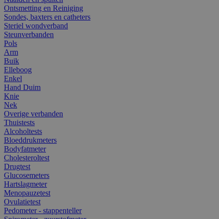
Ontsmetting en Reiniging
Sondes, baxters en catheters
Steriel wondverband
Steunverbanden
Pols
Arm
Buik
Elleboog
Enkel
Hand Duim
Knie
Nek
Overige verbanden
Thuistests
Alcoholtests
Bloeddrukmeters
Bodyfatmeter
Cholesteroltest
Drugtest
Glucosemeters
Hartslagmeter
Menopauzetest
Ovulatietest
Pedometer - stappenteller