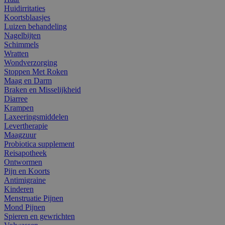
Huidirritaties
Koortsblaasjes
Luizen behandeling
Nagelbijten
Schimmels
Wratten
Wondverzorging
Stoppen Met Roken
Maag en Darm
Braken en Misselijkheid
Diarree
Krampen
Laxeeringsmiddelen
Levertherapie
Maagzuur
Probiotica supplement
Reisapotheek
Ontwormen
Pijn en Koorts
Antimigraine
Kinderen
Menstruatie Pijnen
Mond Pijnen
Spieren en gewrichten