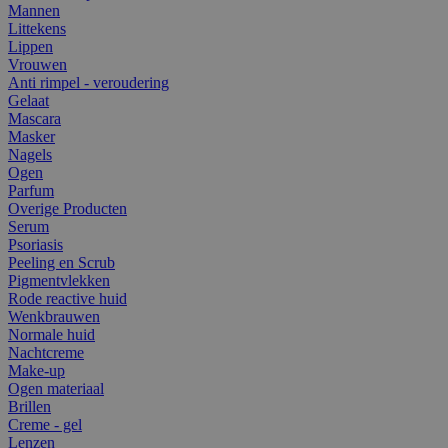
Mannen
Littekens
Lippen
Vrouwen
Anti rimpel - veroudering
Gelaat
Mascara
Masker
Nagels
Ogen
Parfum
Overige Producten
Serum
Psoriasis
Peeling en Scrub
Pigmentvlekken
Rode reactive huid
Wenkbrauwen
Normale huid
Nachtcreme
Make-up
Ogen materiaal
Brillen
Creme - gel
Lenzen