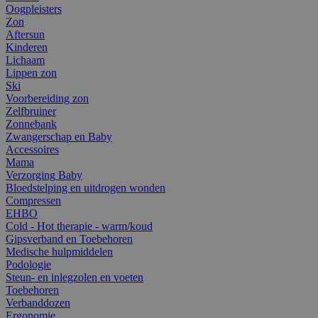
Oogpleisters
Zon
Aftersun
Kinderen
Lichaam
Lippen zon
Ski
Voorbereiding zon
Zelfbruiner
Zonnebank
Zwangerschap en Baby
Accessoires
Mama
Verzorging Baby
Bloedstelping en uitdrogen wonden
Compressen
EHBO
Cold - Hot therapie - warm/koud
Gipsverband en Toebehoren
Medische hulpmiddelen
Podologie
Steun- en inlegzolen en voeten
Toebehoren
Verbanddozen
Ergonomie