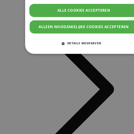
ALLE COOKIES ACCEPTEREN
ALLEEN NOODZAKELIJKE COOKIES ACCEPTEREN
DETAILS WEERGEVEN
STRIKT NOODZAKELIJKE COOKIES
PRESTATIE COOKIES
TARGETING COOKIES
FUNCTIONELE COOKIES
Strikt noodzakelijke cookies
Prestatie cookies