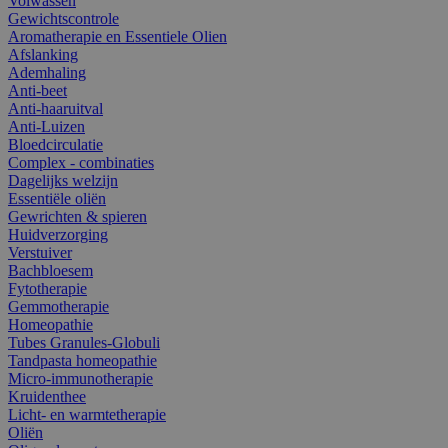
Volwassen
Gewichtscontrole
Aromatherapie en Essentiele Olien
Afslanking
Ademhaling
Anti-beet
Anti-haaruitval
Anti-Luizen
Bloedcirculatie
Complex - combinaties
Dagelijks welzijn
Essentiële oliën
Gewrichten & spieren
Huidverzorging
Verstuiver
Bachbloesem
Fytotherapie
Gemmotherapie
Homeopathie
Tubes Granules-Globuli
Tandpasta homeopathie
Micro-immunotherapie
Kruidenthee
Licht- en warmtetherapie
Oliën