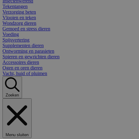
Insectenwerend
Tekentangen
Verzorging beten
Vlooien en teken
Wondzorg dieren
Gemoed en stress dieren
Voeding
Spijsvertering
Supplementen dieren
Ontworming en parasieten
Spieren en gewrichten dieren
Accessoires dieren
Ogen en oren dieren
Vacht, huid of pluimen
Zoeken
Menu sluiten