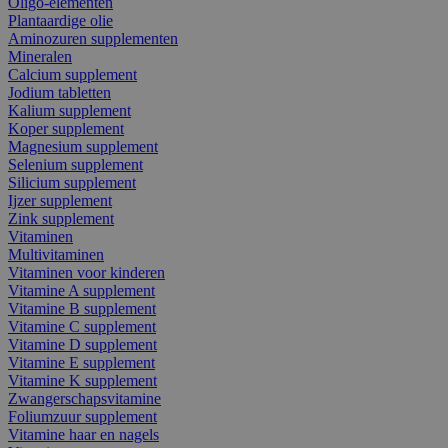
Oligo-elementen
Plantaardige olie
Aminozuren supplementen
Mineralen
Calcium supplement
Jodium tabletten
Kalium supplement
Koper supplement
Magnesium supplement
Selenium supplement
Silicium supplement
Ijzer supplement
Zink supplement
Vitaminen
Multivitaminen
Vitaminen voor kinderen
Vitamine A supplement
Vitamine B supplement
Vitamine C supplement
Vitamine D supplement
Vitamine E supplement
Vitamine K supplement
Zwangerschapsvitamine
Foliumzuur supplement
Vitamine haar en nagels