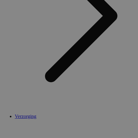
AWSALBCORS
1 week
Amazon.com Inc.
widget-
mediator.zopim.com
CookieScriptConsent
5 maanden 4
CookieScript
weken
.medibib.nl
Verzorging
Aanbieder