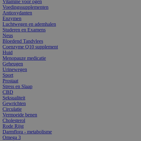
Vitamine voor ogen
Voedingssupplementen
Antioxydanten
Enzymen
Luchtwegen en ademhalen
Studeren en Examens
Neus
Bloedend Tandvlees
Coenzyme Q10 supplement
Huid
Menopauze medicatie
Geheugen
Urinewegen
Sport
Prostaat
Stress en Slaap
CBD
Seksualiteit
Gewrichten
Circulatie
Vermoeide benen
Cholesterol
Rode Rijst
Darmflora - metabolisme
Omega 3