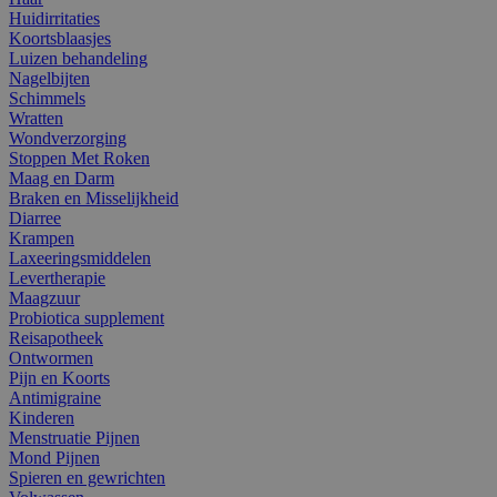
Huidirritaties
Koortsblaasjes
Luizen behandeling
Nagelbijten
Schimmels
Wratten
Wondverzorging
Stoppen Met Roken
Maag en Darm
Braken en Misselijkheid
Diarree
Krampen
Laxeeringsmiddelen
Levertherapie
Maagzuur
Probiotica supplement
Reisapotheek
Ontwormen
Pijn en Koorts
Antimigraine
Kinderen
Menstruatie Pijnen
Mond Pijnen
Spieren en gewrichten