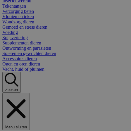
Insectenwerend
Tekentangen
Verzorging beten
Vlooien en teken
Wondzorg dieren
Gemoed en stress dieren
Voeding
Spijsvertering
Supplementen dieren
Ontworming en parasieten
Spieren en gewrichten dieren
Accessoires dieren
Ogen en oren dieren
Vacht, huid of pluimen
Zoeken
Menu sluiten