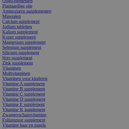
Oligo-elementen
Plantaardige olie
Aminozuren supplementen
Mineralen
Calcium supplement
Jodium tabletten
Kalium supplement
Koper supplement
Magnesium supplement
Selenium supplement
Silicium supplement
Ijzer supplement
Zink supplement
Vitaminen
Multivitaminen
Vitaminen voor kinderen
Vitamine A supplement
Vitamine B supplement
Vitamine C supplement
Vitamine D supplement
Vitamine E supplement
Vitamine K supplement
Zwangerschapsvitamine
Foliumzuur supplement
Vitamine haar en nagels