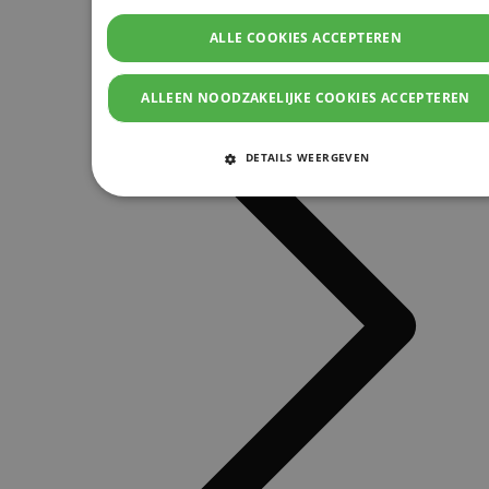
ALLE COOKIES ACCEPTEREN
ALLEEN NOODZAKELIJKE COOKIES ACCEPTEREN
DETAILS WEERGEVEN
STRIKT NOODZAKELIJKE COOKIES
PRESTATIE COOKIES
TARGETING COOKIES
FUNCTIONELE COOKIES
Strikt noodzakelijke cookies
Prestatie cookies