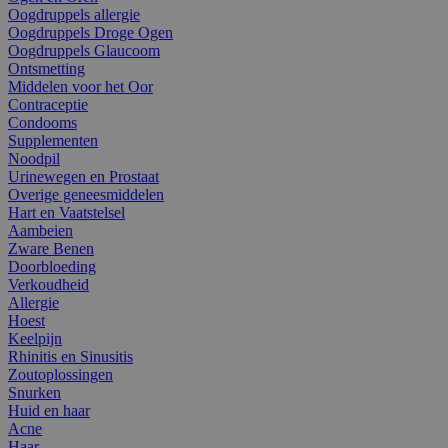
Oogdruppels allergie
Oogdruppels Droge Ogen
Oogdruppels Glaucoom
Ontsmetting
Middelen voor het Oor
Contraceptie
Condooms
Supplementen
Noodpil
Urinewegen en Prostaat
Overige geneesmiddelen
Hart en Vaatstelsel
Aambeien
Zware Benen
Doorbloeding
Verkoudheid
Allergie
Hoest
Keelpijn
Rhinitis en Sinusitis
Zoutoplossingen
Snurken
Huid en haar
Acne
Haar