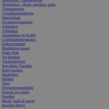
Spirometer - zuurstofmeter
Teststroken : bloed, speeksel, urine
Thermometers
Vruchtbaarheidstests
Weegschaal
Zwangerschapstests
Afslanken
Afslanken
Afslankthee en Koffie
Combinatiepreparaten
Eetlustremmers
Maaltijdvervanger
Platte Buik
Vet Binders
Vochtafdrijvers
Specifieke Voeding
Babyvoeding
Maaltijden
Melken
Thee
Diergeneesmiddelen
Duiven en vogels
Paarden
Mond, muil of snavel
Insecten dieren