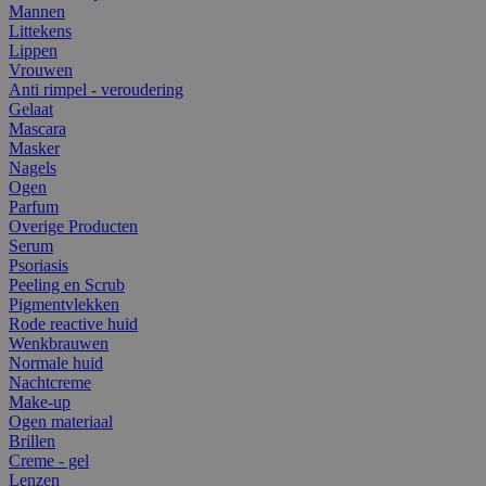
Mannen
Littekens
Lippen
Vrouwen
Anti rimpel - veroudering
Gelaat
Mascara
Masker
Nagels
Ogen
Parfum
Overige Producten
Serum
Psoriasis
Peeling en Scrub
Pigmentvlekken
Rode reactive huid
Wenkbrauwen
Normale huid
Nachtcreme
Make-up
Ogen materiaal
Brillen
Creme - gel
Lenzen