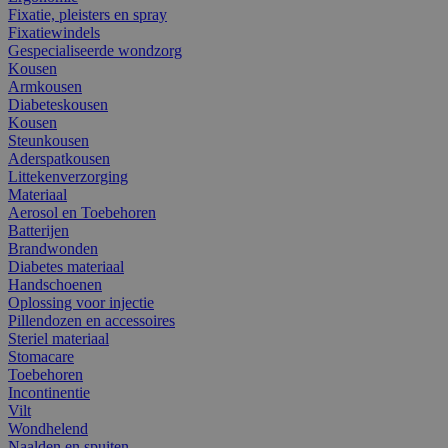
Fixatie, pleisters en spray
Fixatiewindels
Gespecialiseerde wondzorg
Kousen
Armkousen
Diabeteskousen
Kousen
Steunkousen
Aderspatkousen
Littekenverzorging
Materiaal
Aerosol en Toebehoren
Batterijen
Brandwonden
Diabetes materiaal
Handschoenen
Oplossing voor injectie
Pillendozen en accessoires
Steriel materiaal
Stomacare
Toebehoren
Incontinentie
Vilt
Wondhelend
Naalden en spuiten