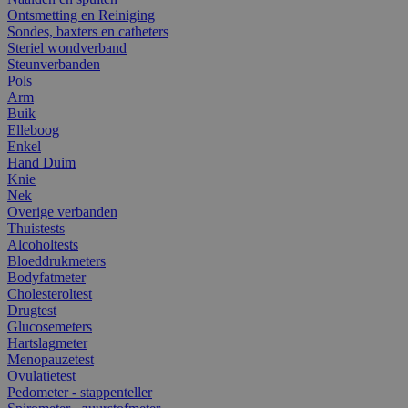
Ontsmetting en Reiniging
Sondes, baxters en catheters
Steriel wondverband
Steunverbanden
Pols
Arm
Buik
Elleboog
Enkel
Hand Duim
Knie
Nek
Overige verbanden
Thuistests
Alcoholtests
Bloeddrukmeters
Bodyfatmeter
Cholesteroltest
Drugtest
Glucosemeters
Hartslagmeter
Menopauzetest
Ovulatietest
Pedometer - stappenteller