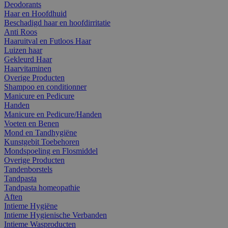
Deodorants
Haar en Hoofdhuid
Beschadigd haar en hoofdirritatie
Anti Roos
Haaruitval en Futloos Haar
Luizen haar
Gekleurd Haar
Haarvitaminen
Overige Producten
Shampoo en conditionner
Manicure en Pedicure
Handen
Manicure en Pedicure/Handen
Voeten en Benen
Mond en Tandhygiëne
Kunstgebit Toebehoren
Mondspoeling en Flosmiddel
Overige Producten
Tandenborstels
Tandpasta
Tandpasta homeopathie
Aften
Intieme Hygiëne
Intieme Hygienische Verbanden
Intieme Wasproducten