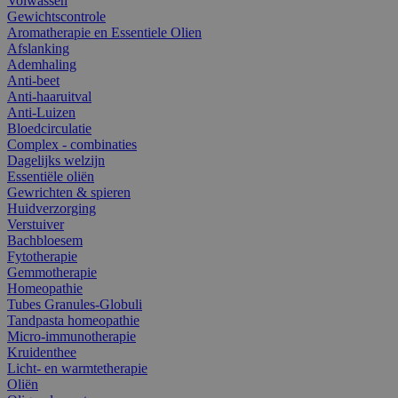
Volwassen
Gewichtscontrole
Aromatherapie en Essentiele Olien
Afslanking
Ademhaling
Anti-beet
Anti-haaruitval
Anti-Luizen
Bloedcirculatie
Complex - combinaties
Dagelijks welzijn
Essentiële oliën
Gewrichten & spieren
Huidverzorging
Verstuiver
Bachbloesem
Fytotherapie
Gemmotherapie
Homeopathie
Tubes Granules-Globuli
Tandpasta homeopathie
Micro-immunotherapie
Kruidenthee
Licht- en warmtetherapie
Oliën