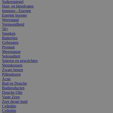
Suikerspiegel
Hart- en bloedvaten
Immuno - Energie
Energie booster
Weerstand
Vermoeidheid
50+
Snurken
Batterijen
Geheugen
Prostaat
Menopauze
Seksualiteit
Spieren en gewrichten
Steunkousen
Zware benen
Pillendozen
Acne
Bad en Douche
Badproducten
Douche Olie
Vaste Zeep
Zeer droge huid
Cellulitis
Cellulitis