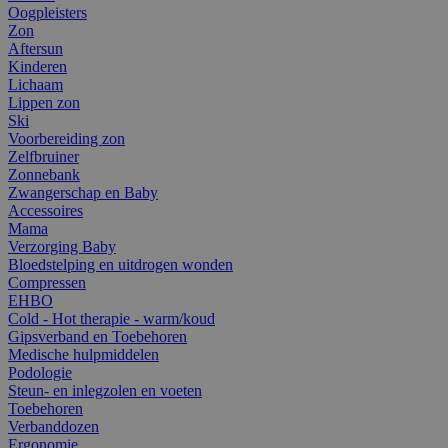
Oogpleisters
Zon
Aftersun
Kinderen
Lichaam
Lippen zon
Ski
Voorbereiding zon
Zelfbruiner
Zonnebank
Zwangerschap en Baby
Accessoires
Mama
Verzorging Baby
Bloedstelping en uitdrogen wonden
Compressen
EHBO
Cold - Hot therapie - warm/koud
Gipsverband en Toebehoren
Medische hulpmiddelen
Podologie
Steun- en inlegzolen en voeten
Toebehoren
Verbanddozen
Ergonomie