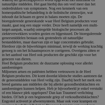
natuurlijke middelen. Het gaat hierbij dus om veel meer dan het
onderdrukken van symptomen. Nog een kenmerk van een
homeopathische behandeling is de holistische zienswijze, wat
inhoudt dat lichaam en geest in balans moeten zijn. De
bioregulerende geneeskunde waar Heel Belgium producten voor
maakt, gaat nog een stapje verder. Deze heeft namelijk een multi-
target-aanpak, waarbij ontregelde biologische processen als
ziekteverwekkers worden gezien en bijgestuurd. De bioregulerende
geneesmiddelen bestaan ook grotendeels uit natuurlijke
bestanddelen, maar daarvan zijn er lage concentraties gebruikt.
Hierdoor zijn de bijwerkingen minimaal, terwijl de werking krachtig
genoeg is om het lichaamsproces te corrigeren. Overigens zitten er
in het aanbod van Heel ook producten die geschikt zijn voor het
genezen van dieren.
Heel Belgium producten: de duurzame oplossing voor allerlei
aandoeningen
Miljoenen artsen en patiënten hebben vertrouwen in de Heel
Belgium producten. Dit komt doordat klinische studies aantonen dat
de geneesmiddelen van Heel veilig zijn. Daarbij heeft het merk een
breed gamma aan middelen die bij allerlei gezondheidsklachten en
aandoeningen kunnen helpen. Heb je bijvoorbeeld je enkel verstuikt
of een blauwe plek opgelopen? Dan kan Traumeel verlichting
bieden. Of heb je een beginnende griep of verkoudheidsklachten?
Engystol activeert je afweersysteem. Maar ook voor krampen en