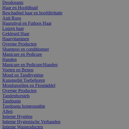
Deodorants
Haar en Hoofdhuid
Beschadigd haar en hoofdirritatie
Anti Roos
Haaruitval en Futloos Haar
Luizen haar
Gekleurd Haar
Haarvitaminen
Overige Producten
Shampoo en conditionner
Manicure en Pedicure
Handen
Manicure en Pedicure/Handen
Voeten en Benen
Mond en Tandhygiëne
Kunstgebit Toebehoren
Mondspoeling en Flosmiddel
Overige Producten
Tandenborstels
Tandpasta
Tandpasta homeopathie
Aften
Intieme Hygiëne
Intieme Hygienische Verbanden
Intieme Wasproducten