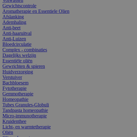
Volwassen
Gewichtscontrole
Aromatherapie en Essentiele Olien
Afslanking
Ademhaling
Anti-beet
Anti-haaruitval
Anti-Luizen
Bloedcirculatie
Complex - combinaties
Dagelijks welzijn
Essentiële oliën
Gewrichten & spieren
Huidverzorging
Verstuiver
Bachbloesem
Fytotherapie
Gemmotherapie
Homeopathie
Tubes Granules-Globuli
Tandpasta homeopathie
Micro-immunotherapie
Kruidenthee
Licht- en warmtetherapie
Oliën