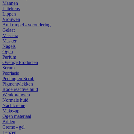
Mannen
Littekens
Lippen
Vrouwen
Anti rimpel - veroudering
Gelaat
Mascara
Masker
Nagels
Ogen
Parfum
Overige Producten
Serum
Psoriasis
Peeling en Scrub
Pigmentvlekken
Rode reactive huid
Wenkbrauwen
Normale huid
Nachtcreme
Make-up
Ogen materiaal
Brillen
Creme - gel
Lenzen