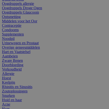
Oogdruppels allergie
Oogdruppels Droge Ogen
Oogdruppels Glaucoom
Ontsmetting
Middelen voor het Oor
Contraceptie
Condooms
Supplementen
Noodpil
Urinewegen en Prostaat
Overige geneesmiddelen
Hart en Vaatstelsel
Aambeien
Zware Benen
Doorbloeding
Verkoudheid
Allergie
Hoest
Keelpijn
Rhinitis en Sinusitis
Zoutoplossingen
Snurken
Huid en haar
Acne
Haar