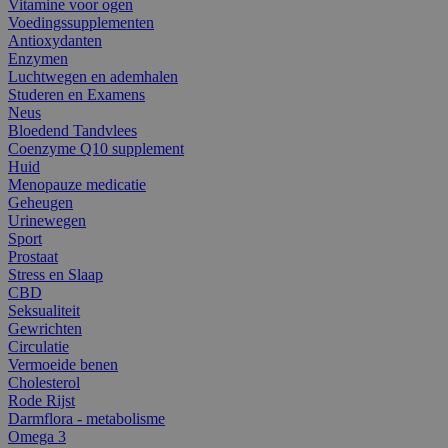
Vitamine voor ogen
Voedingssupplementen
Antioxydanten
Enzymen
Luchtwegen en ademhalen
Studeren en Examens
Neus
Bloedend Tandvlees
Coenzyme Q10 supplement
Huid
Menopauze medicatie
Geheugen
Urinewegen
Sport
Prostaat
Stress en Slaap
CBD
Seksualiteit
Gewrichten
Circulatie
Vermoeide benen
Cholesterol
Rode Rijst
Darmflora - metabolisme
Omega 3