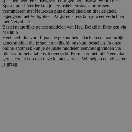
spasmen heeft Heel België in Drongen het juiste antwoord met
Spascupreel. Verder kun je nervositeit en slaapstoornissen
verminderen met Neurexan plus duizeligheid en draaierigheid
tegengaan met Vertigoheel. Angst en stress kun je weer verlichten
met Nervoheel.
Bestel natuurlijke geneesmiddelen van Heel België in Drongen via
Medibib
Heel heeft dus voor bijna alle gezondheidsklachten een natuurlijk
geneesmiddel die je snel en veilig bij ons kunt bestellen. In onze
online-apotheek kun je de juiste middelen eenvoudig vinden via
filters of in het alfabetisch overzicht. Kom je er niet uit? Neem dan
gerust contact op met onze klantenservice. Wij helpen en adviseren
je graag!