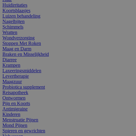
Huidirritaties
Koortsblaasjes
Luizen behandeling
Nagelbijten
Schimmels
Wratten
Wondverzorging
Stoppen Met Roken
Maag en Darm
Braken en Misselijkheid
Diarree
Krampen
Laxeeringsmiddelen
Levertherapie
Maagzuur
Probiotica supplement
Reisapotheek
Ontwormen
Pijn en Koorts
Antimigraine
Kinderen
Menstruatie Pijnen
Mond Pijnen
Spieren en gewrichten