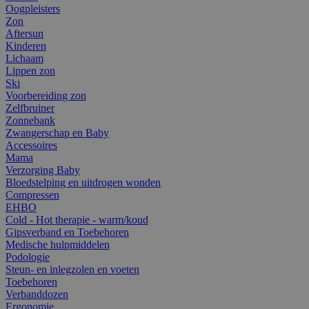
Oogpleisters
Zon
Aftersun
Kinderen
Lichaam
Lippen zon
Ski
Voorbereiding zon
Zelfbruiner
Zonnebank
Zwangerschap en Baby
Accessoires
Mama
Verzorging Baby
Bloedstelping en uitdrogen wonden
Compressen
EHBO
Cold - Hot therapie - warm/koud
Gipsverband en Toebehoren
Medische hulpmiddelen
Podologie
Steun- en inlegzolen en voeten
Toebehoren
Verbanddozen
Ergonomie