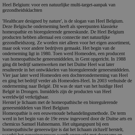
Heel Belgium: voor een natuurlijke multi-target-aanpak van
gezondheidsklachten
'Healthcare designed by nature', is de slogan van Heel Belgium.
Deze Belgische onderneming heeft als speerpunten klassieke
homeopathie en bioregulerende geneeskunde. De Heel Belgium
producten hebben allemaal een connectie met natuurlijke
gezondheidszorg. Ze worden niet alleen voor het eigen assortiment,
maar ook voor andere bedrijven gemaakt. Het begin van de
onderneming ligt in 1980. Toen werd Homeoden, een producent
van homeopathische geneesmiddelen, in Gent opgericht. In 1988
ging dit bedrijf samenwerken met het Duitse Heel wat later
resulteerde in het ontwikkelen van bioregulerende geneesmiddelen.
Vier jaar later werd Homeoden een dochteronderneming van Heel
en ging het bedrijf verder als Homeoden-Heel. In 2003 verhuisde de
onderneming naar België. Dit was de start van het huidige Heel
België in Drongen. Inmiddels zijn de producten van Heel
wereldwijd verkrijgbaar.
Herstel je lichaam met de homeopathische en bioregulerende
geneesmiddelen van Heel Belgium
Homeopathie is een eeuwenoude behandelingsmethode. De term
werd in het begin van de 19e eeuw ingevoerd door de Duitse arts en
chemicus Samuel Hahnemann. Het uitgangspunt bij een
homeopathische geneeswijze is dat het lichaam zichzelf herstelt,
waarbij het genezingsproces wordt opgewekt met duurzame en