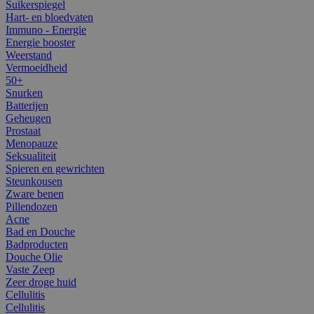
Suikerspiegel
Hart- en bloedvaten
Immuno - Energie
Energie booster
Weerstand
Vermoeidheid
50+
Snurken
Batterijen
Geheugen
Prostaat
Menopauze
Seksualiteit
Spieren en gewrichten
Steunkousen
Zware benen
Pillendozen
Acne
Bad en Douche
Badproducten
Douche Olie
Vaste Zeep
Zeer droge huid
Cellulitis
Cellulitis