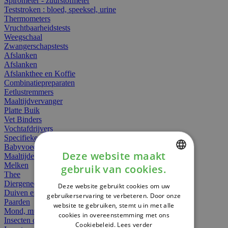
Spirometer - zuurstofmeter
Teststroken : bloed, speeksel, urine
Thermometers
Vruchtbaarheidstests
Weegschaal
Zwangerschapstests
Afslanken
Afslanken
Afslankthee en Koffie
Combinatiepreparaten
Eetlustremmers
Maaltijdvervanger
Platte Buik
Vet Binders
Vochtafdrijvers
Specifieke Voeding
Babyvoeding
Deze website maakt
Maaltijden
Melken
gebruik van cookies.
DUTCH
Thee
Diergeneesmiddelen
Deze website gebruikt cookies om uw
FRENCH
Duiven en vogels
gebruikerservaring te verbeteren. Door onze
Paarden
website te gebruiken, stemt u in met alle
ENGLISH
Mond, muil of snavel
cookies in overeenstemming met ons
Insecten dieren
Cookiebeleid.
Lees verder