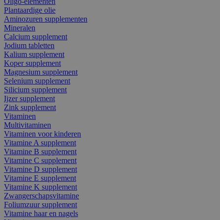
Oligo-elementen
Plantaardige olie
Aminozuren supplementen
Mineralen
Calcium supplement
Jodium tabletten
Kalium supplement
Koper supplement
Magnesium supplement
Selenium supplement
Silicium supplement
Ijzer supplement
Zink supplement
Vitaminen
Multivitaminen
Vitaminen voor kinderen
Vitamine A supplement
Vitamine B supplement
Vitamine C supplement
Vitamine D supplement
Vitamine E supplement
Vitamine K supplement
Zwangerschapsvitamine
Foliumzuur supplement
Vitamine haar en nagels