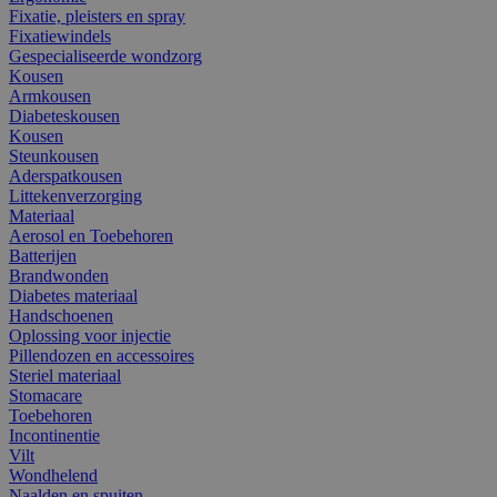
Fixatie, pleisters en spray
Fixatiewindels
Gespecialiseerde wondzorg
Kousen
Armkousen
Diabeteskousen
Kousen
Steunkousen
Aderspatkousen
Littekenverzorging
Materiaal
Aerosol en Toebehoren
Batterijen
Brandwonden
Diabetes materiaal
Handschoenen
Oplossing voor injectie
Pillendozen en accessoires
Steriel materiaal
Stomacare
Toebehoren
Incontinentie
Vilt
Wondhelend
Naalden en spuiten