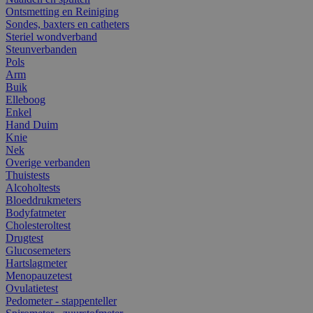
Ontsmetting en Reiniging
Sondes, baxters en catheters
Steriel wondverband
Steunverbanden
Pols
Arm
Buik
Elleboog
Enkel
Hand Duim
Knie
Nek
Overige verbanden
Thuistests
Alcoholtests
Bloeddrukmeters
Bodyfatmeter
Cholesteroltest
Drugtest
Glucosemeters
Hartslagmeter
Menopauzetest
Ovulatietest
Pedometer - stappenteller