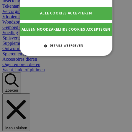
Insectenwerend
Tekentangen
Verzorging beten
ALLE COOKIES ACCEPTEREN
Vlooien en teken
Wondzorg dieren
Gemoed en stress dieren
ALLEEN NOODZAKELIJKE COOKIES ACCEPTEREN
Voeding
Spijsvertering
Supplementen dieren
DETAILS WEERGEVEN
Ontworming en parasieten
Spieren en gewrichten dieren
STRIKT NOODZAKELIJKE
Accessoires dieren
COOKIES
Ogen en oren dieren
Vacht, huid of pluimen
PRESTATIE COOKIES
TARGETING COOKIES
Zoeken
FUNCTIONELE COOKIES
Strikt noodzakelijke cookies
Menu sluiten