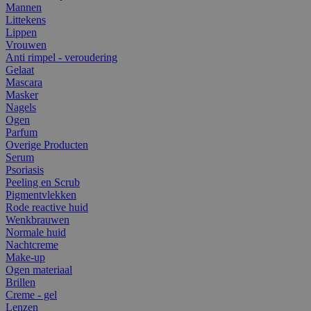
Mannen
Littekens
Lippen
Vrouwen
Anti rimpel - veroudering
Gelaat
Mascara
Masker
Nagels
Ogen
Parfum
Overige Producten
Serum
Psoriasis
Peeling en Scrub
Pigmentvlekken
Rode reactive huid
Wenkbrauwen
Normale huid
Nachtcreme
Make-up
Ogen materiaal
Brillen
Creme - gel
Lenzen