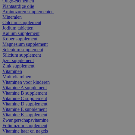
Oligo-elementen
Plantaardige olie
Aminozuren supplementen
Mineralen
Calcium supplement
Jodium tabletten
Kalium supplement
Koper supplement
Magnesium supplement
Selenium supplement
Silicium supplement
Ijzer supplement
Zink supplement
Vitaminen
Multivitaminen
Vitaminen voor kinderen
Vitamine A supplement
Vitamine B supplement
Vitamine C supplement
Vitamine D supplement
Vitamine E supplement
Vitamine K supplement
Zwangerschapsvitamine
Foliumzuur supplement
Vitamine haar en nagels