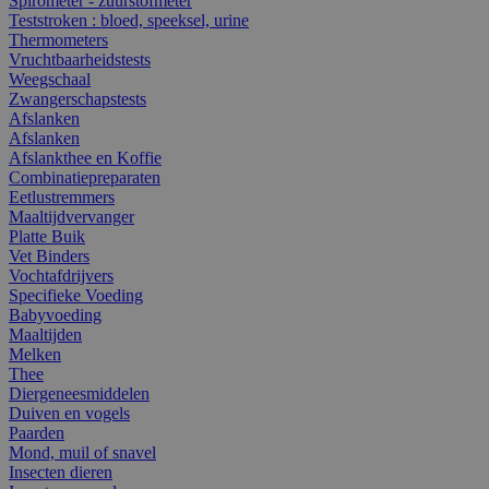
Spirometer - zuurstofmeter
Teststroken : bloed, speeksel, urine
Thermometers
Vruchtbaarheidstests
Weegschaal
Zwangerschapstests
Afslanken
Afslanken
Afslankthee en Koffie
Combinatiepreparaten
Eetlustremmers
Maaltijdvervanger
Platte Buik
Vet Binders
Vochtafdrijvers
Specifieke Voeding
Babyvoeding
Maaltijden
Melken
Thee
Diergeneesmiddelen
Duiven en vogels
Paarden
Mond, muil of snavel
Insecten dieren