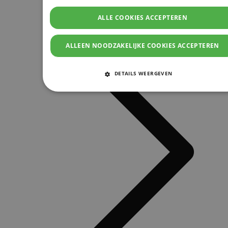
ALLE COOKIES ACCEPTEREN
ALLEEN NOODZAKELIJKE COOKIES ACCEPTEREN
DETAILS WEERGEVEN
STRIKT NOODZAKELIJKE COOKIES
PRESTATIE COOKIES
TARGETING COOKIES
FUNCTIONELE COOKIES
Strikt noodzakelijke cookies
Prestatie cookies