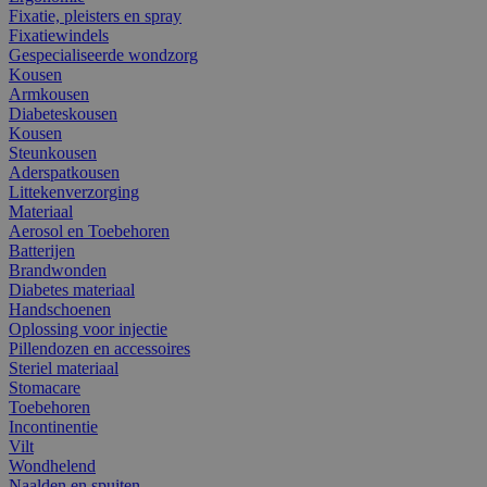
Fixatie, pleisters en spray
Fixatiewindels
Gespecialiseerde wondzorg
Kousen
Armkousen
Diabeteskousen
Kousen
Steunkousen
Aderspatkousen
Littekenverzorging
Materiaal
Aerosol en Toebehoren
Batterijen
Brandwonden
Diabetes materiaal
Handschoenen
Oplossing voor injectie
Pillendozen en accessoires
Steriel materiaal
Stomacare
Toebehoren
Incontinentie
Vilt
Wondhelend
Naalden en spuiten