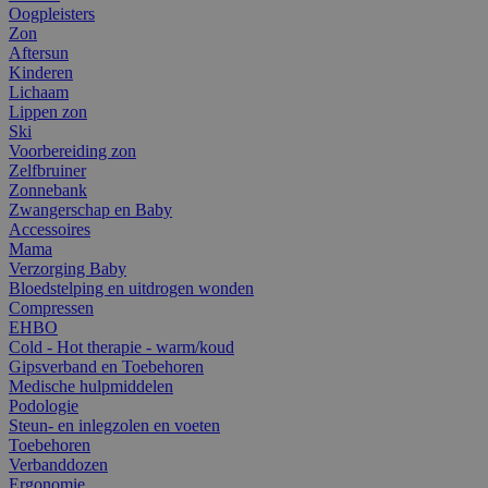
Oogpleisters
Zon
Aftersun
Kinderen
Lichaam
Lippen zon
Ski
Voorbereiding zon
Zelfbruiner
Zonnebank
Zwangerschap en Baby
Accessoires
Mama
Verzorging Baby
Bloedstelping en uitdrogen wonden
Compressen
EHBO
Cold - Hot therapie - warm/koud
Gipsverband en Toebehoren
Medische hulpmiddelen
Podologie
Steun- en inlegzolen en voeten
Toebehoren
Verbanddozen
Ergonomie