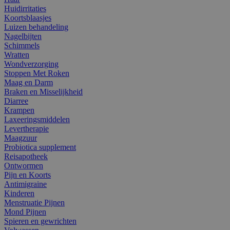
Huidirritaties
Koortsblaasjes
Luizen behandeling
Nagelbijten
Schimmels
Wratten
Wondverzorging
Stoppen Met Roken
Maag en Darm
Braken en Misselijkheid
Diarree
Krampen
Laxeeringsmiddelen
Levertherapie
Maagzuur
Probiotica supplement
Reisapotheek
Ontwormen
Pijn en Koorts
Antimigraine
Kinderen
Menstruatie Pijnen
Mond Pijnen
Spieren en gewrichten