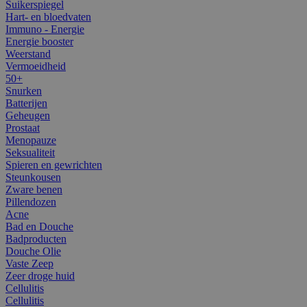
Suikerspiegel
Hart- en bloedvaten
Immuno - Energie
Energie booster
Weerstand
Vermoeidheid
50+
Snurken
Batterijen
Geheugen
Prostaat
Menopauze
Seksualiteit
Spieren en gewrichten
Steunkousen
Zware benen
Pillendozen
Acne
Bad en Douche
Badproducten
Douche Olie
Vaste Zeep
Zeer droge huid
Cellulitis
Cellulitis