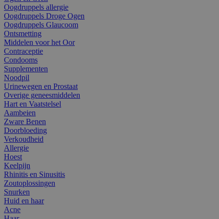
Oogdruppels allergie
Oogdruppels Droge Ogen
Oogdruppels Glaucoom
Ontsmetting
Middelen voor het Oor
Contraceptie
Condooms
Supplementen
Noodpil
Urinewegen en Prostaat
Overige geneesmiddelen
Hart en Vaatstelsel
Aambeien
Zware Benen
Doorbloeding
Verkoudheid
Allergie
Hoest
Keelpijn
Rhinitis en Sinusitis
Zoutoplossingen
Snurken
Huid en haar
Acne
Haar