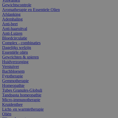
Volwassen
Gewichtscontrole
Aromatherapie en Essentiele Olien
Afslanking
Ademhaling
Anti-beet
Anti-haaruitval
Anti-Luizen
Bloedcirculatie
Complex - combinaties
Dagelijks welzijn
Essentiële oliën
Gewrichten & spieren
Huidverzorging
Verstuiver
Bachbloesem
Fytotherapie
Gemmotherapie
Homeopathie
Tubes Granules-Globuli
Tandpasta homeopathie
Micro-immunotherapie
Kruidenthee
Licht- en warmtetherapie
Oliën