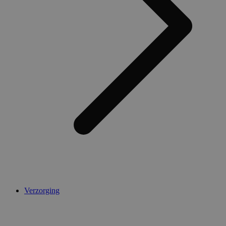
AWSALBCORS
1 week
Amazon.com Inc.
widget-
mediator.zopim.com
CookieScriptConsent
5 maanden 4
CookieScript
weken
.medibib.nl
Verzorging
Aanbieder