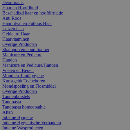
Deodorants
Haar en Hoofdhuid
Beschadigd haar en hoofdirritatie
Anti Roos
Haaruitval en Futloos Haar
Luizen haar
Gekleurd Haar
Haarvitaminen
Overige Producten
Shampoo en conditionner
Manicure en Pedicure
Handen
Manicure en Pedicure/Handen
Voeten en Benen
Mond en Tandhygiëne
Kunstgebit Toebehoren
Mondspoeling en Flosmiddel
Overige Producten
Tandenborstels
Tandpasta
Tandpasta homeopathie
Aften
Intieme Hygiëne
Intieme Hygienische Verbanden
Intieme Wasproducten