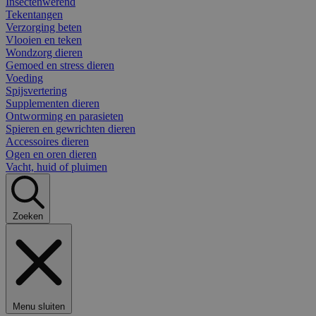
Insectenwerend
Tekentangen
Verzorging beten
Vlooien en teken
Wondzorg dieren
Gemoed en stress dieren
Voeding
Spijsvertering
Supplementen dieren
Ontworming en parasieten
Spieren en gewrichten dieren
Accessoires dieren
Ogen en oren dieren
Vacht, huid of pluimen
Zoeken
Menu sluiten