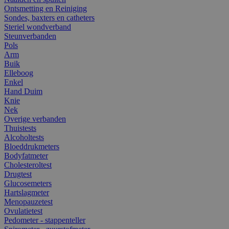
Ontsmetting en Reiniging
Sondes, baxters en catheters
Steriel wondverband
Steunverbanden
Pols
Arm
Buik
Elleboog
Enkel
Hand Duim
Knie
Nek
Overige verbanden
Thuistests
Alcoholtests
Bloeddrukmeters
Bodyfatmeter
Cholesteroltest
Drugtest
Glucosemeters
Hartslagmeter
Menopauzetest
Ovulatietest
Pedometer - stappenteller