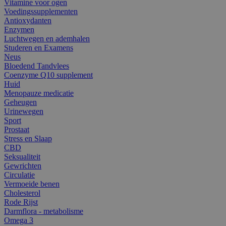
Vitamine voor ogen
Voedingssupplementen
Antioxydanten
Enzymen
Luchtwegen en ademhalen
Studeren en Examens
Neus
Bloedend Tandvlees
Coenzyme Q10 supplement
Huid
Menopauze medicatie
Geheugen
Urinewegen
Sport
Prostaat
Stress en Slaap
CBD
Seksualiteit
Gewrichten
Circulatie
Vermoeide benen
Cholesterol
Rode Rijst
Darmflora - metabolisme
Omega 3