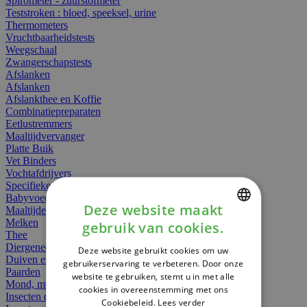
Spirometer - zuurstofmeter
Teststroken : bloed, speeksel, urine
Thermometers
Vruchtbaarheidstests
Weegschaal
Zwangerschapstests
Afslanken
Afslanken
Afslankthee en Koffie
Combinatiepreparaten
Eetlustremmers
Maaltijdvervanger
Platte Buik
Vet Binders
Vochtafdrijvers
Specifieke Voeding
Babyvoeding
Deze website maakt
Maaltijden
Melken
gebruik van cookies.
DUTCH
Thee
Diergeneesmiddelen
Deze website gebruikt cookies om uw
FRENCH
Duiven en vogels
gebruikerservaring te verbeteren. Door onze
Paarden
website te gebruiken, stemt u in met alle
ENGLISH
Mond, muil of snavel
cookies in overeenstemming met ons
Insecten dieren
Cookiebeleid.
Lees verder