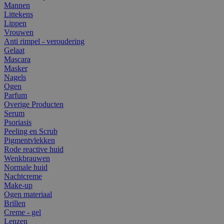
Mannen
Littekens
Lippen
Vrouwen
Anti rimpel - veroudering
Gelaat
Mascara
Masker
Nagels
Ogen
Parfum
Overige Producten
Serum
Psoriasis
Peeling en Scrub
Pigmentvlekken
Rode reactive huid
Wenkbrauwen
Normale huid
Nachtcreme
Make-up
Ogen materiaal
Brillen
Creme - gel
Lenzen