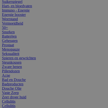
Suikerspiegel
Hart- en bloedvaten
Immuno - Energie
Energie booster
Weerstand
Vermoeidheid
50+
Snurken
Batterijen
Geheugen
Prostaat
Menopauze
Seksualiteit
Spieren en gewrichten
Steunkousen
Zware benen
Pillendozen
Acne
Bad en Douche
Badproducten
Douche Olie
Vaste Zeep
Zeer droge huid
Cellulitis
Cellulitis