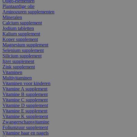
Oligo-elementen
Plantaardige olie
Aminozuren supplementen
Mineralen
Calcium supplement
Jodium tabletten
Kalium supplement
Koper supplement
Magnesium supplement
Selenium supplement
Silicium supplement
Ijzer supplement
Zink supplement
Vitaminen
Multivitaminen
Vitaminen voor kinderen
Vitamine A supplement
Vitamine B supplement
Vitamine C supplement
Vitamine D supplement
Vitamine E supplement
Vitamine K supplement
Zwangerschapsvitamine
Foliumzuur supplement
Vitamine haar en nagels