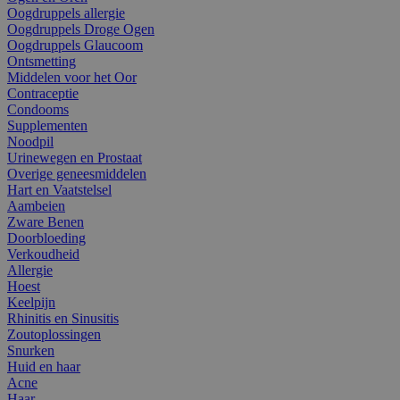
Oogdruppels allergie
Oogdruppels Droge Ogen
Oogdruppels Glaucoom
Ontsmetting
Middelen voor het Oor
Contraceptie
Condooms
Supplementen
Noodpil
Urinewegen en Prostaat
Overige geneesmiddelen
Hart en Vaatstelsel
Aambeien
Zware Benen
Doorbloeding
Verkoudheid
Allergie
Hoest
Keelpijn
Rhinitis en Sinusitis
Zoutoplossingen
Snurken
Huid en haar
Acne
Haar