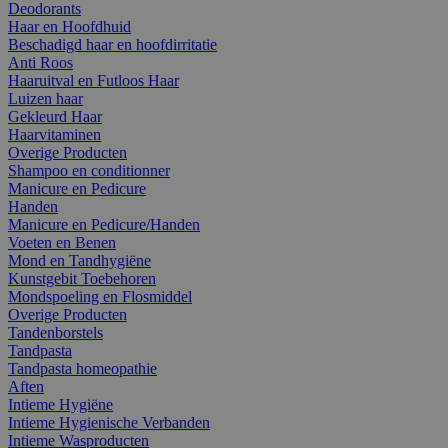
Deodorants
Haar en Hoofdhuid
Beschadigd haar en hoofdirritatie
Anti Roos
Haaruitval en Futloos Haar
Luizen haar
Gekleurd Haar
Haarvitaminen
Overige Producten
Shampoo en conditionner
Manicure en Pedicure
Handen
Manicure en Pedicure/Handen
Voeten en Benen
Mond en Tandhygiëne
Kunstgebit Toebehoren
Mondspoeling en Flosmiddel
Overige Producten
Tandenborstels
Tandpasta
Tandpasta homeopathie
Aften
Intieme Hygiëne
Intieme Hygienische Verbanden
Intieme Wasproducten