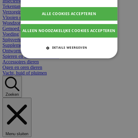
Insectenwerend
Tekentangen
Verzorging beten
ALLE COOKIES ACCEPTEREN
Vlooien en teken
Wondzorg dieren
Gemoed en stress dieren
ALLEEN NOODZAKELIJKE COOKIES ACCEPTEREN
Voeding
Spijsvertering
Supplementen dieren
DETAILS WEERGEVEN
Ontworming en parasieten
Spieren en gewrichten dieren
STRIKT NOODZAKELIJKE
Accessoires dieren
COOKIES
Ogen en oren dieren
Vacht, huid of pluimen
PRESTATIE COOKIES
TARGETING COOKIES
Zoeken
FUNCTIONELE COOKIES
Strikt noodzakelijke cookies
Menu sluiten