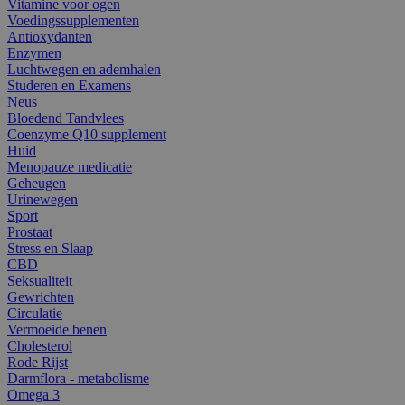
Vitamine voor ogen
Voedingssupplementen
Antioxydanten
Enzymen
Luchtwegen en ademhalen
Studeren en Examens
Neus
Bloedend Tandvlees
Coenzyme Q10 supplement
Huid
Menopauze medicatie
Geheugen
Urinewegen
Sport
Prostaat
Stress en Slaap
CBD
Seksualiteit
Gewrichten
Circulatie
Vermoeide benen
Cholesterol
Rode Rijst
Darmflora - metabolisme
Omega 3