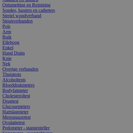
Ontsmetting en Reiniging
Sondes, baxters en catheters
Steriel wondverband
Steunverbanden
Pols
Arm
Buik
Elleboog
Enkel
Hand Duim
Knie
Nek
Overige verbanden
Thuistests
Alcoholtests
Bloeddrukmeters
Bodyfatmeter
Cholesteroltest
Drugtest
Glucosemeters
Hartslagmeter
Menopauzetest
Ovulatietest
Pedometer - stappenteller