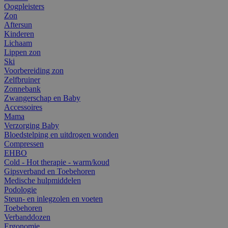
Oogpleisters
Zon
Aftersun
Kinderen
Lichaam
Lippen zon
Ski
Voorbereiding zon
Zelfbruiner
Zonnebank
Zwangerschap en Baby
Accessoires
Mama
Verzorging Baby
Bloedstelping en uitdrogen wonden
Compressen
EHBO
Cold - Hot therapie - warm/koud
Gipsverband en Toebehoren
Medische hulpmiddelen
Podologie
Steun- en inlegzolen en voeten
Toebehoren
Verbanddozen
Ergonomie