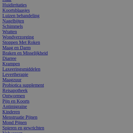
Huidirritaties
Koortsblaasjes
Luizen behandeling
Nagelbijten
Schimmels
Wratten
Wondverzorging
Stoppen Met Roken
Maag en Darm
Braken en Misselijkheid
Diarree
Krampen
Laxeeringsmiddelen
Levertherapie
Maagzuur
Probiotica supplement
Reisapotheek
Ontwormen
Pijn en Koorts
Antimigraine
Kinderen
Menstruatie Pijnen
Mond Pijnen
Spieren en gewrichten