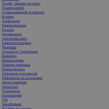
Fixatie, pleisters en spray
Fixatiewindels
Gespecialiseerde wondzorg
Kousen
Armkousen
Diabeteskousen
Kousen
Steunkousen
Aderspatkousen
Littekenverzorging
Materiaal
Aerosol en Toebehoren
Batterijen
Brandwonden
Diabetes materiaal
Handschoenen
Oplossing voor injectie
Pillendozen en accessoires
Steriel materiaal
Stomacare
Toebehoren
Incontinentie
Vilt
Wondhelend
Naalden en spuiten