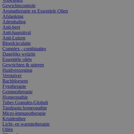
Volwassen
Gewichtscontrole
Aromatherapie en Essentiele Olien
Afslanking
Ademhaling
Anti-beet
Anti-haaruitval
Anti-Luizen
Bloedcirculatie
Complex - combinaties
Dagelijks welzijn
Essentiële oliën
Gewrichten & spieren
Huidverzorging
Verstuiver
Bachbloesem
Fytotherapie
Gemmotherapie
Homeopathie
Tubes Granules-Globuli
Tandpasta homeopathie
Micro-immunotherapie
Kruidenthee
Licht- en warmtetherapie
Oliën