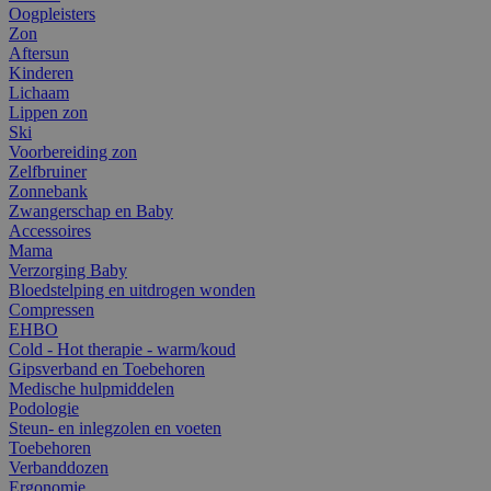
Oogpleisters
Zon
Aftersun
Kinderen
Lichaam
Lippen zon
Ski
Voorbereiding zon
Zelfbruiner
Zonnebank
Zwangerschap en Baby
Accessoires
Mama
Verzorging Baby
Bloedstelping en uitdrogen wonden
Compressen
EHBO
Cold - Hot therapie - warm/koud
Gipsverband en Toebehoren
Medische hulpmiddelen
Podologie
Steun- en inlegzolen en voeten
Toebehoren
Verbanddozen
Ergonomie