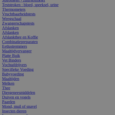
Spirometer - zuurstofmeter
Teststroken : bloed, speeksel, urine
Thermometers
Vruchtbaarheidstests
Weegschaal
Zwangerschapstests
Afslanken
Afslanken
Afslankthee en Koffie
Combinatiepreparaten
Eetlustremmers
Maaltijdvervanger
Platte Buik
Vet Binders
Vochtafdrijvers
Specifieke Voeding
Babyvoeding
Maaltijden
Melken
Thee
Diergeneesmiddelen
Duiven en vogels
Paarden
Mond, muil of snavel
Insecten dieren