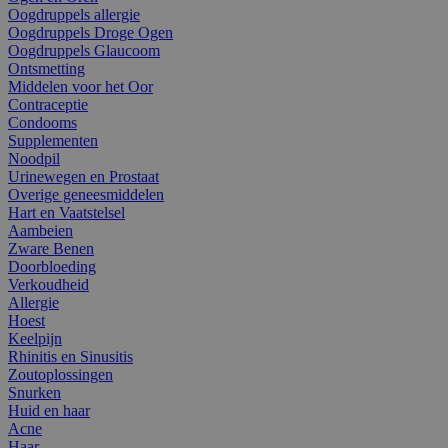
Oogdruppels allergie
Oogdruppels Droge Ogen
Oogdruppels Glaucoom
Ontsmetting
Middelen voor het Oor
Contraceptie
Condooms
Supplementen
Noodpil
Urinewegen en Prostaat
Overige geneesmiddelen
Hart en Vaatstelsel
Aambeien
Zware Benen
Doorbloeding
Verkoudheid
Allergie
Hoest
Keelpijn
Rhinitis en Sinusitis
Zoutoplossingen
Snurken
Huid en haar
Acne
Haar