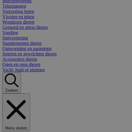
Insectenwerend
Tekentangen
Verzorging beten
Vlooien en teken
Wondzorg dieren
Gemoed en stress dieren
Voeding
Spijsvertering
Supplementen dieren
Ontworming en parasieten
Spieren en gewrichten dieren
Accessoires dieren
Ogen en oren dieren
Vacht, huid of pluimen
Zoeken
Menu sluiten