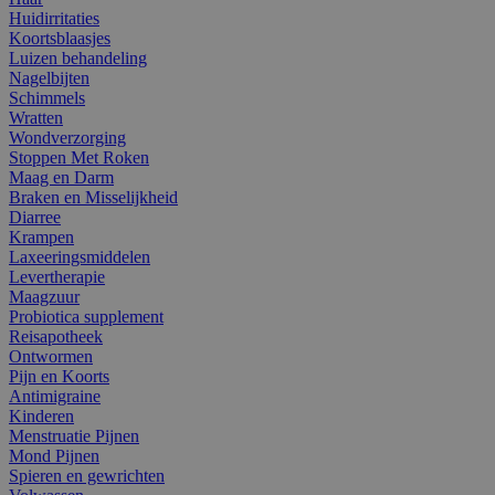
Huidirritaties
Koortsblaasjes
Luizen behandeling
Nagelbijten
Schimmels
Wratten
Wondverzorging
Stoppen Met Roken
Maag en Darm
Braken en Misselijkheid
Diarree
Krampen
Laxeeringsmiddelen
Levertherapie
Maagzuur
Probiotica supplement
Reisapotheek
Ontwormen
Pijn en Koorts
Antimigraine
Kinderen
Menstruatie Pijnen
Mond Pijnen
Spieren en gewrichten