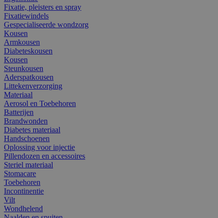
Fixatie, pleisters en spray
Fixatiewindels
Gespecialiseerde wondzorg
Kousen
Armkousen
Diabeteskousen
Kousen
Steunkousen
Aderspatkousen
Littekenverzorging
Materiaal
Aerosol en Toebehoren
Batterijen
Brandwonden
Diabetes materiaal
Handschoenen
Oplossing voor injectie
Pillendozen en accessoires
Steriel materiaal
Stomacare
Toebehoren
Incontinentie
Vilt
Wondhelend
Naalden en spuiten