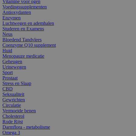
Vitamine voor ogen
Voedingssupplementen
Antioxydanten
Enzymen
Luchtwegen en ademhalen
Studeren en Examens
Neus
Bloedend Tandvlees
Coenzyme Q10 supplement
Huid
Menopauze medicatie
Geheugen
Urinewegen
Sport
Prostaat
Stress en Slaap
CBD
Seksualiteit
Gewrichten
Circulatie
Vermoeide benen
Cholesterol
Rode Rijst
Darmflora - metabolisme
Omega 3