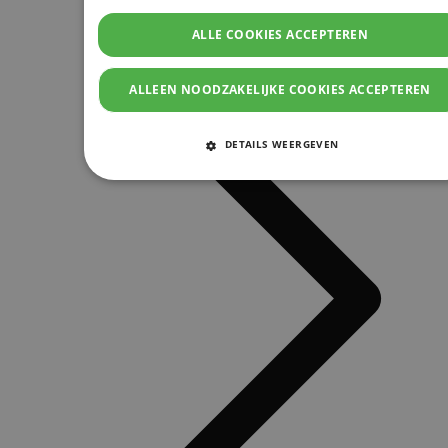
ALLE COOKIES ACCEPTEREN
ALLEEN NOODZAKELIJKE COOKIES ACCEPTEREN
DETAILS WEERGEVEN
STRIKT NOODZAKELIJKE COOKIES
PRESTATIE COOKIES
TARGETING COOKIES
FUNCTIONELE COOKIES
Strikt noodzakelijke cookies
Prestatie cookies