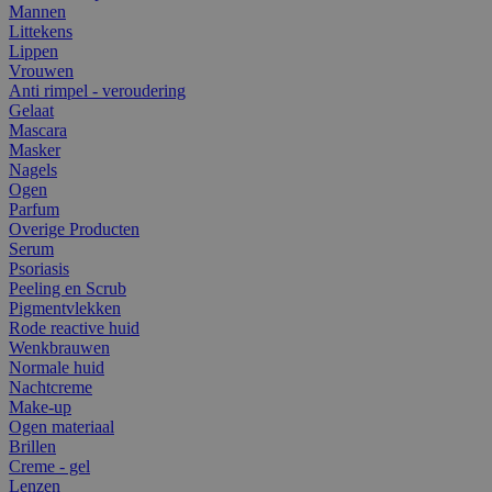
Mannen
Littekens
Lippen
Vrouwen
Anti rimpel - veroudering
Gelaat
Mascara
Masker
Nagels
Ogen
Parfum
Overige Producten
Serum
Psoriasis
Peeling en Scrub
Pigmentvlekken
Rode reactive huid
Wenkbrauwen
Normale huid
Nachtcreme
Make-up
Ogen materiaal
Brillen
Creme - gel
Lenzen