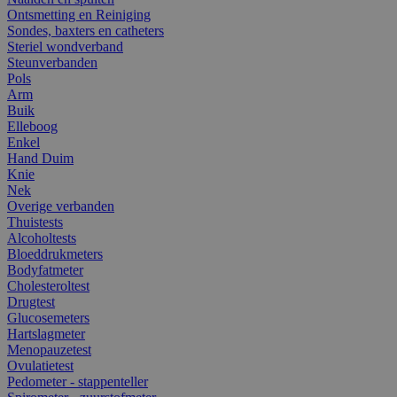
Ontsmetting en Reiniging
Sondes, baxters en catheters
Steriel wondverband
Steunverbanden
Pols
Arm
Buik
Elleboog
Enkel
Hand Duim
Knie
Nek
Overige verbanden
Thuistests
Alcoholtests
Bloeddrukmeters
Bodyfatmeter
Cholesteroltest
Drugtest
Glucosemeters
Hartslagmeter
Menopauzetest
Ovulatietest
Pedometer - stappenteller