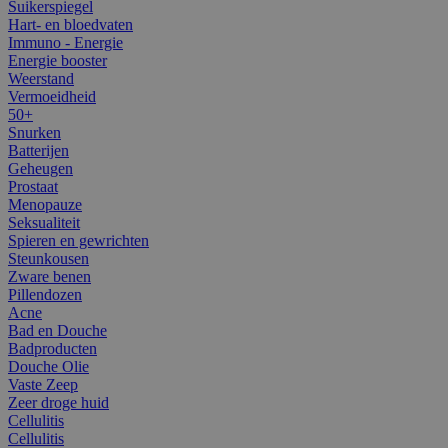
Suikerspiegel
Hart- en bloedvaten
Immuno - Energie
Energie booster
Weerstand
Vermoeidheid
50+
Snurken
Batterijen
Geheugen
Prostaat
Menopauze
Seksualiteit
Spieren en gewrichten
Steunkousen
Zware benen
Pillendozen
Acne
Bad en Douche
Badproducten
Douche Olie
Vaste Zeep
Zeer droge huid
Cellulitis
Cellulitis