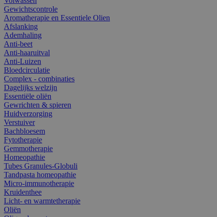
Volwassen
Gewichtscontrole
Aromatherapie en Essentiele Olien
Afslanking
Ademhaling
Anti-beet
Anti-haaruitval
Anti-Luizen
Bloedcirculatie
Complex - combinaties
Dagelijks welzijn
Essentiële oliën
Gewrichten & spieren
Huidverzorging
Verstuiver
Bachbloesem
Fytotherapie
Gemmotherapie
Homeopathie
Tubes Granules-Globuli
Tandpasta homeopathie
Micro-immunotherapie
Kruidenthee
Licht- en warmtetherapie
Oliën