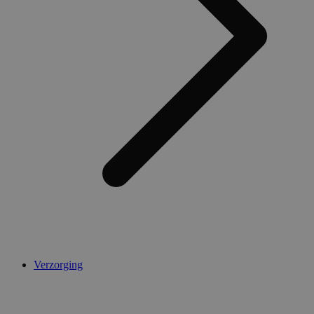
AWSALBCORS
1 week
Amazon.com Inc.
widget-
mediator.zopim.com
CookieScriptConsent
5 maanden 4
CookieScript
weken
.medibib.nl
Verzorging
Aanbieder