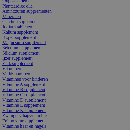
Oligo-elementen
Plantaardige olie
Aminozuren supplementen
Mineralen
Calcium supplement
Jodium tabletten
Kalium supplement
Koper supplement
Magnesium supplement
Selenium supplement
Silicium supplement
Ijzer supplement
Zink supplement
Vitaminen
Multivitaminen
Vitaminen voor kinderen
Vitamine A supplement
Vitamine B supplement
Vitamine C supplement
Vitamine D supplement
Vitamine E supplement
Vitamine K supplement
Zwangerschapsvitamine
Foliumzuur supplement
Vitamine haar en nagels