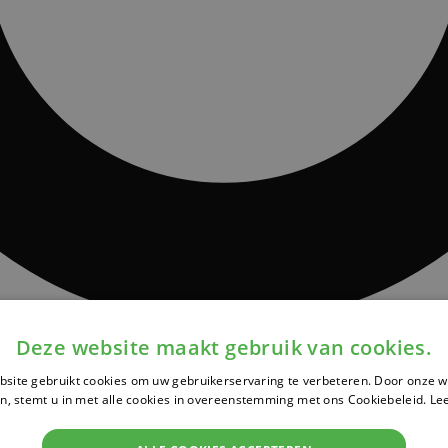
Deze website maakt gebruik van cookies.
site gebruikt cookies om uw gebruikerservaring te verbeteren. Door onze w
n, stemt u in met alle cookies in overeenstemming met ons Cookiebeleid.
Le