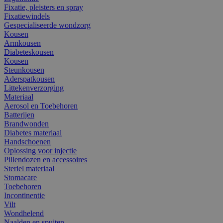
Fixatie, pleisters en spray
Fixatiewindels
Gespecialiseerde wondzorg
Kousen
Armkousen
Diabeteskousen
Kousen
Steunkousen
Aderspatkousen
Littekenverzorging
Materiaal
Aerosol en Toebehoren
Batterijen
Brandwonden
Diabetes materiaal
Handschoenen
Oplossing voor injectie
Pillendozen en accessoires
Steriel materiaal
Stomacare
Toebehoren
Incontinentie
Vilt
Wondhelend
Naalden en spuiten