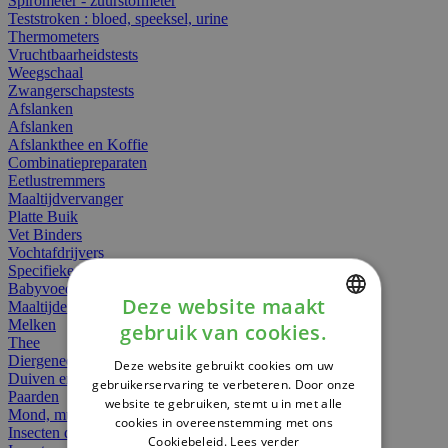
Spirometer - zuurstofmeter
Teststroken : bloed, speeksel, urine
Thermometers
Vruchtbaarheidstests
Weegschaal
Zwangerschapstests
Afslanken
Afslanken
Afslankthee en Koffie
Combinatiepreparaten
Eetlustremmers
Maaltijdvervanger
Platte Buik
Vet Binders
Vochtafdrijvers
Specifieke Voeding
Babyvoeding
Deze website maakt
Maaltijden
Melken
gebruik van cookies.
DUTCH
Thee
Diergeneesmiddelen
Deze website gebruikt cookies om uw
FRENCH
Duiven en vogels
gebruikerservaring te verbeteren. Door onze
Paarden
website te gebruiken, stemt u in met alle
ENGLISH
Mond, muil of snavel
cookies in overeenstemming met ons
Insecten dieren
Cookiebeleid.
Lees verder