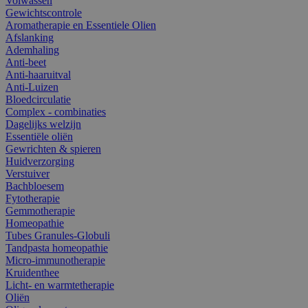
Volwassen
Gewichtscontrole
Aromatherapie en Essentiele Olien
Afslanking
Ademhaling
Anti-beet
Anti-haaruitval
Anti-Luizen
Bloedcirculatie
Complex - combinaties
Dagelijks welzijn
Essentiële oliën
Gewrichten & spieren
Huidverzorging
Verstuiver
Bachbloesem
Fytotherapie
Gemmotherapie
Homeopathie
Tubes Granules-Globuli
Tandpasta homeopathie
Micro-immunotherapie
Kruidenthee
Licht- en warmtetherapie
Oliën