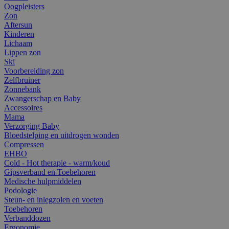
Oogpleisters
Zon
Aftersun
Kinderen
Lichaam
Lippen zon
Ski
Voorbereiding zon
Zelfbruiner
Zonnebank
Zwangerschap en Baby
Accessoires
Mama
Verzorging Baby
Bloedstelping en uitdrogen wonden
Compressen
EHBO
Cold - Hot therapie - warm/koud
Gipsverband en Toebehoren
Medische hulpmiddelen
Podologie
Steun- en inlegzolen en voeten
Toebehoren
Verbanddozen
Ergonomie