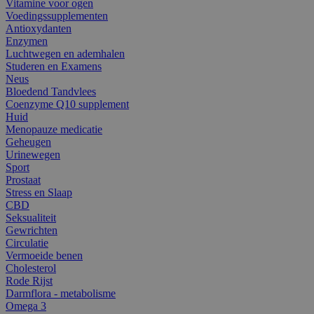
Vitamine voor ogen
Voedingssupplementen
Antioxydanten
Enzymen
Luchtwegen en ademhalen
Studeren en Examens
Neus
Bloedend Tandvlees
Coenzyme Q10 supplement
Huid
Menopauze medicatie
Geheugen
Urinewegen
Sport
Prostaat
Stress en Slaap
CBD
Seksualiteit
Gewrichten
Circulatie
Vermoeide benen
Cholesterol
Rode Rijst
Darmflora - metabolisme
Omega 3