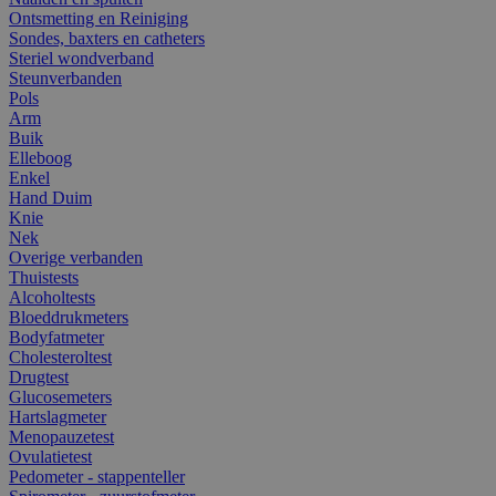
Ontsmetting en Reiniging
Sondes, baxters en catheters
Steriel wondverband
Steunverbanden
Pols
Arm
Buik
Elleboog
Enkel
Hand Duim
Knie
Nek
Overige verbanden
Thuistests
Alcoholtests
Bloeddrukmeters
Bodyfatmeter
Cholesteroltest
Drugtest
Glucosemeters
Hartslagmeter
Menopauzetest
Ovulatietest
Pedometer - stappenteller