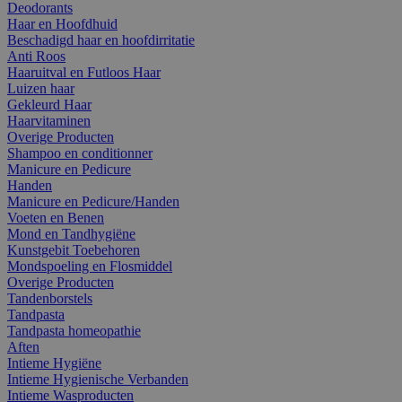
Deodorants
Haar en Hoofdhuid
Beschadigd haar en hoofdirritatie
Anti Roos
Haaruitval en Futloos Haar
Luizen haar
Gekleurd Haar
Haarvitaminen
Overige Producten
Shampoo en conditionner
Manicure en Pedicure
Handen
Manicure en Pedicure/Handen
Voeten en Benen
Mond en Tandhygiëne
Kunstgebit Toebehoren
Mondspoeling en Flosmiddel
Overige Producten
Tandenborstels
Tandpasta
Tandpasta homeopathie
Aften
Intieme Hygiëne
Intieme Hygienische Verbanden
Intieme Wasproducten