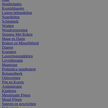
Huidirritaties
Koortsblaasjes
Luizen behandeling
Nagelbijten
Schimmels
Wratten
Wondverzorging
Stoppen Met Roken
Maag en Darm
Braken en Misselijkheid
Diarree
Krampen
Laxeeringsmiddelen
Levertherapie
Maagzuur
Probiotica supplement
Reisapotheek
Ontwormen
Pijn en Koorts
Antimigraine
Kinderen
Menstruatie Pijnen
Mond Pijnen
Spieren en gewrichten