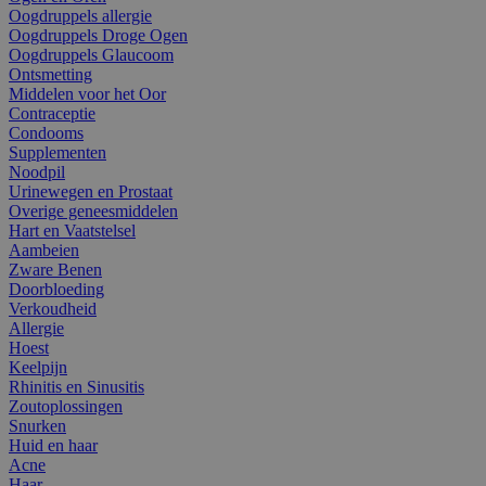
Oogdruppels allergie
Oogdruppels Droge Ogen
Oogdruppels Glaucoom
Ontsmetting
Middelen voor het Oor
Contraceptie
Condooms
Supplementen
Noodpil
Urinewegen en Prostaat
Overige geneesmiddelen
Hart en Vaatstelsel
Aambeien
Zware Benen
Doorbloeding
Verkoudheid
Allergie
Hoest
Keelpijn
Rhinitis en Sinusitis
Zoutoplossingen
Snurken
Huid en haar
Acne
Haar