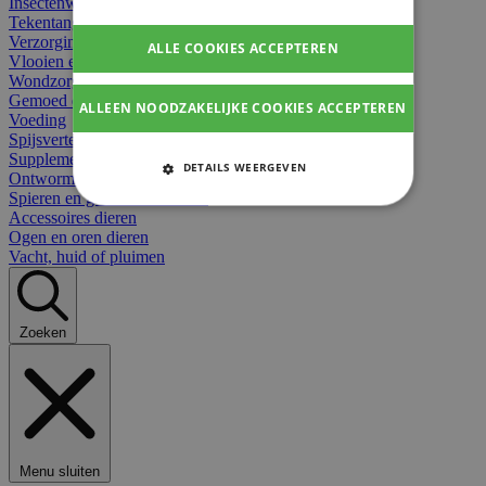
Insectenwerend
Tekentangen
Verzorging beten
ALLE COOKIES ACCEPTEREN
Vlooien en teken
Wondzorg dieren
Gemoed en stress dieren
ALLEEN NOODZAKELIJKE COOKIES ACCEPTEREN
Voeding
Spijsvertering
Supplementen dieren
DETAILS WEERGEVEN
Ontworming en parasieten
Spieren en gewrichten dieren
STRIKT NOODZAKELIJKE
Accessoires dieren
COOKIES
Ogen en oren dieren
Vacht, huid of pluimen
PRESTATIE COOKIES
TARGETING COOKIES
Zoeken
FUNCTIONELE COOKIES
Strikt noodzakelijke cookies
Menu sluiten