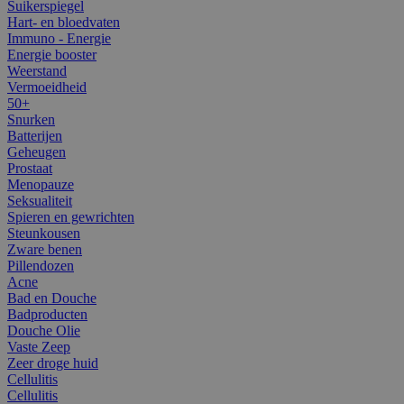
Suikerspiegel
Hart- en bloedvaten
Immuno - Energie
Energie booster
Weerstand
Vermoeidheid
50+
Snurken
Batterijen
Geheugen
Prostaat
Menopauze
Seksualiteit
Spieren en gewrichten
Steunkousen
Zware benen
Pillendozen
Acne
Bad en Douche
Badproducten
Douche Olie
Vaste Zeep
Zeer droge huid
Cellulitis
Cellulitis