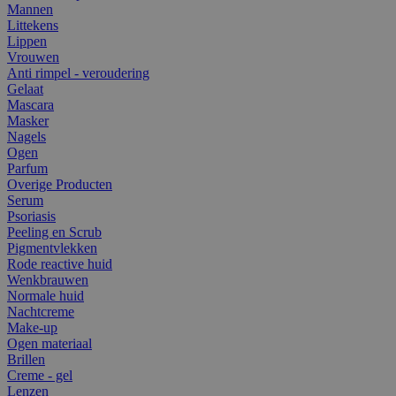
Mannen
Littekens
Lippen
Vrouwen
Anti rimpel - veroudering
Gelaat
Mascara
Masker
Nagels
Ogen
Parfum
Overige Producten
Serum
Psoriasis
Peeling en Scrub
Pigmentvlekken
Rode reactive huid
Wenkbrauwen
Normale huid
Nachtcreme
Make-up
Ogen materiaal
Brillen
Creme - gel
Lenzen