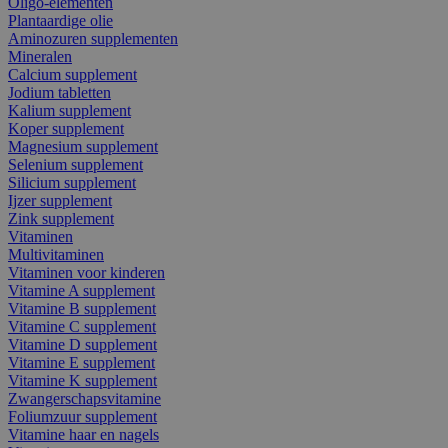
Oligo-elementen
Plantaardige olie
Aminozuren supplementen
Mineralen
Calcium supplement
Jodium tabletten
Kalium supplement
Koper supplement
Magnesium supplement
Selenium supplement
Silicium supplement
Ijzer supplement
Zink supplement
Vitaminen
Multivitaminen
Vitaminen voor kinderen
Vitamine A supplement
Vitamine B supplement
Vitamine C supplement
Vitamine D supplement
Vitamine E supplement
Vitamine K supplement
Zwangerschapsvitamine
Foliumzuur supplement
Vitamine haar en nagels