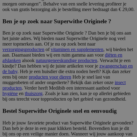
morgen ontvangen”. Behalve van een snelle levering profiteer je
ook van gratis bezorging als je bestelling meer bedraagt dan € 29,00.
Ben je op zoek naar Superwithe Originele ?
Ben je op zoek naar Superwithe Originele ? Dan ben je bij ons aan
het juiste adres. Wij bieden naast Superwithe Originele nog veel
meer topmerken aan. Of je nu op zoek bent naar
verzorgingsproducten
of
vitaminen en supplementen
, wij bieden het
aan. Daarnaast bieden wij een ruim gamma aan voor
diëten en
afslanken
alsook
natuurgeneeskundige producten
. Verwacht je een
kindje? Dan hebben wij de juiste artikelen voor je
zwangerschap en
de baby
. Heb je een huisdier die extra noden heeft? Kijk dan zeker
eens bij onze
producten voor dieren
Heb je snel last van
muggenbeten of ander ongedierte? Bekijk dan zeker onze
insect
producten
. Verder heeft Medibib een interessant aanbod voor
hygiëne
en
thuiszorg
. Zoals je kan zien, kan je op allerlei gebieden
bij ons terecht voor topproducten op het gebied van gezondheid.
Bestel Superwithe Originele snel en eenvoudig
Heb je jouw favoriete product van Superwithe Originele gevonden?
Dan heb je deze in een paar klikken besteld. Bovendien kun je dit
bij ons op een veilige manier doen. Wanneer wij jouw aankoop van