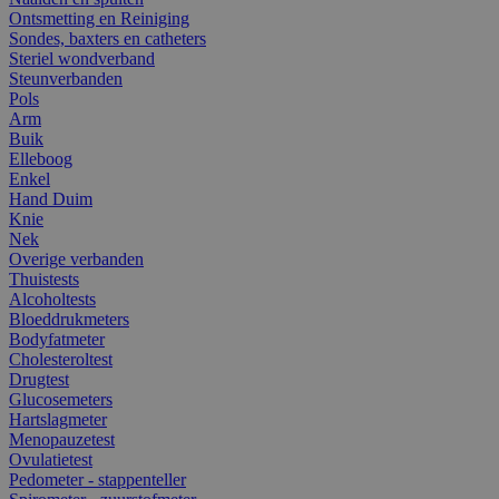
Ontsmetting en Reiniging
Sondes, baxters en catheters
Steriel wondverband
Steunverbanden
Pols
Arm
Buik
Elleboog
Enkel
Hand Duim
Knie
Nek
Overige verbanden
Thuistests
Alcoholtests
Bloeddrukmeters
Bodyfatmeter
Cholesteroltest
Drugtest
Glucosemeters
Hartslagmeter
Menopauzetest
Ovulatietest
Pedometer - stappenteller