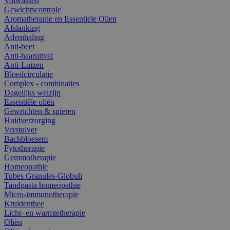
Volwassen
Gewichtscontrole
Aromatherapie en Essentiele Olien
Afslanking
Ademhaling
Anti-beet
Anti-haaruitval
Anti-Luizen
Bloedcirculatie
Complex - combinaties
Dagelijks welzijn
Essentiële oliën
Gewrichten & spieren
Huidverzorging
Verstuiver
Bachbloesem
Fytotherapie
Gemmotherapie
Homeopathie
Tubes Granules-Globuli
Tandpasta homeopathie
Micro-immunotherapie
Kruidenthee
Licht- en warmtetherapie
Oliën