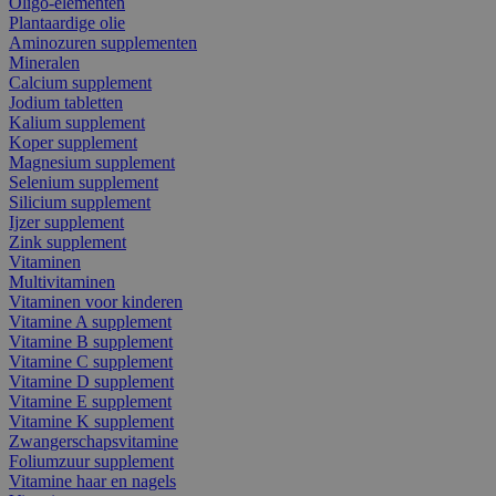
Oligo-elementen
Plantaardige olie
Aminozuren supplementen
Mineralen
Calcium supplement
Jodium tabletten
Kalium supplement
Koper supplement
Magnesium supplement
Selenium supplement
Silicium supplement
Ijzer supplement
Zink supplement
Vitaminen
Multivitaminen
Vitaminen voor kinderen
Vitamine A supplement
Vitamine B supplement
Vitamine C supplement
Vitamine D supplement
Vitamine E supplement
Vitamine K supplement
Zwangerschapsvitamine
Foliumzuur supplement
Vitamine haar en nagels