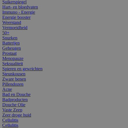
Suikerspiegel
Hart- en bloedvaten
Immuno - Energie
Energie booster
Weerstand
Vermoeidheid
50+
Snurken
Batterijen
Geheugen
Prostaat
Menopauze
Seksualiteit
Spieren en gewrichten
Steunkousen
Zware benen
Pillendozen
Acne
Bad en Douche
Badproducten
Douche Olie
Vaste Zeep
Zeer droge huid
Cellulitis
Cellulitis