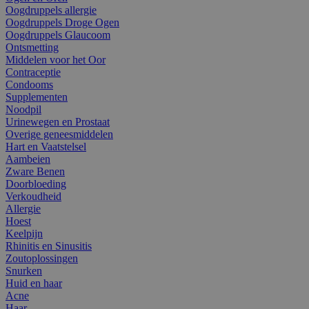
Oogdruppels allergie
Oogdruppels Droge Ogen
Oogdruppels Glaucoom
Ontsmetting
Middelen voor het Oor
Contraceptie
Condooms
Supplementen
Noodpil
Urinewegen en Prostaat
Overige geneesmiddelen
Hart en Vaatstelsel
Aambeien
Zware Benen
Doorbloeding
Verkoudheid
Allergie
Hoest
Keelpijn
Rhinitis en Sinusitis
Zoutoplossingen
Snurken
Huid en haar
Acne
Haar