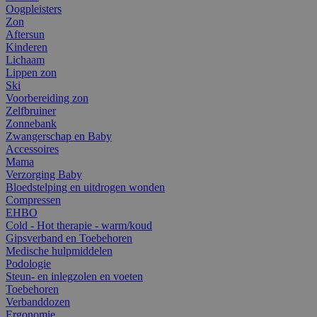
Oogpleisters
Zon
Aftersun
Kinderen
Lichaam
Lippen zon
Ski
Voorbereiding zon
Zelfbruiner
Zonnebank
Zwangerschap en Baby
Accessoires
Mama
Verzorging Baby
Bloedstelping en uitdrogen wonden
Compressen
EHBO
Cold - Hot therapie - warm/koud
Gipsverband en Toebehoren
Medische hulpmiddelen
Podologie
Steun- en inlegzolen en voeten
Toebehoren
Verbanddozen
Ergonomie