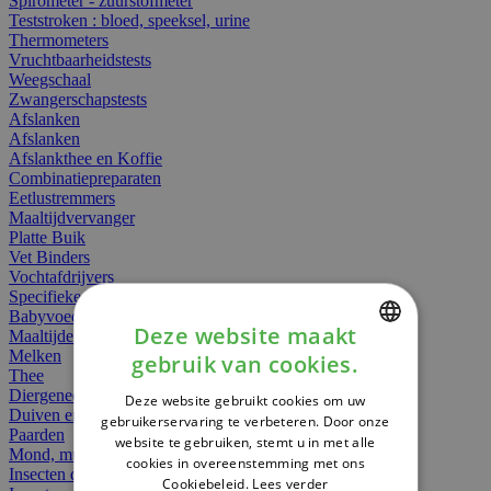
Spirometer - zuurstofmeter
Teststroken : bloed, speeksel, urine
Thermometers
Vruchtbaarheidstests
Weegschaal
Zwangerschapstests
Afslanken
Afslanken
Afslankthee en Koffie
Combinatiepreparaten
Eetlustremmers
Maaltijdvervanger
Platte Buik
Vet Binders
Vochtafdrijvers
Specifieke Voeding
Babyvoeding
Deze website maakt
Maaltijden
Melken
gebruik van cookies.
DUTCH
Thee
Diergeneesmiddelen
Deze website gebruikt cookies om uw
FRENCH
Duiven en vogels
gebruikerservaring te verbeteren. Door onze
Paarden
website te gebruiken, stemt u in met alle
ENGLISH
Mond, muil of snavel
cookies in overeenstemming met ons
Insecten dieren
Cookiebeleid.
Lees verder