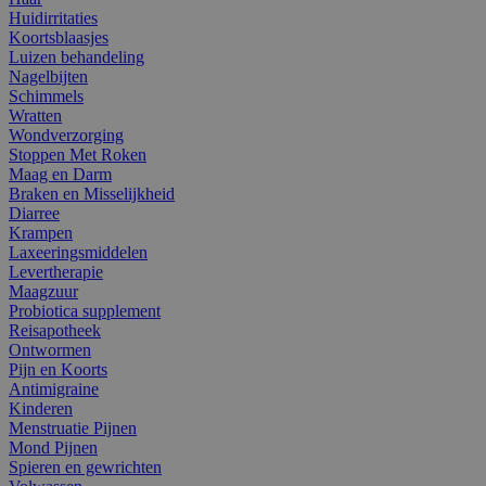
Huidirritaties
Koortsblaasjes
Luizen behandeling
Nagelbijten
Schimmels
Wratten
Wondverzorging
Stoppen Met Roken
Maag en Darm
Braken en Misselijkheid
Diarree
Krampen
Laxeeringsmiddelen
Levertherapie
Maagzuur
Probiotica supplement
Reisapotheek
Ontwormen
Pijn en Koorts
Antimigraine
Kinderen
Menstruatie Pijnen
Mond Pijnen
Spieren en gewrichten