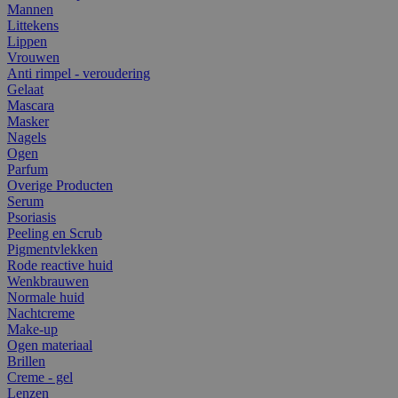
Mannen
Littekens
Lippen
Vrouwen
Anti rimpel - veroudering
Gelaat
Mascara
Masker
Nagels
Ogen
Parfum
Overige Producten
Serum
Psoriasis
Peeling en Scrub
Pigmentvlekken
Rode reactive huid
Wenkbrauwen
Normale huid
Nachtcreme
Make-up
Ogen materiaal
Brillen
Creme - gel
Lenzen