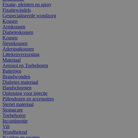
Fixatie, pleisters en spray
Fixatiewindels
Gespecialiseerde wondzorg
Kousen
Armkousen
Diabeteskousen
Kousen
Steunkousen
Aderspatkousen
Littekenverzorging
Materiaal
Aerosol en Toebehoren
Batterijen
Brandwonden
Diabetes materiaal
Handschoenen
Oplossing voor injectie
Pillendozen en accessoires
Steriel materiaal
Stomacare
Toebehoren
Incontinentie
Vilt
Wondhelend
Naalden en spuiten