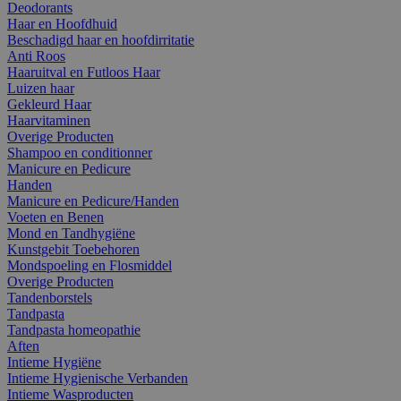
Deodorants
Haar en Hoofdhuid
Beschadigd haar en hoofdirritatie
Anti Roos
Haaruitval en Futloos Haar
Luizen haar
Gekleurd Haar
Haarvitaminen
Overige Producten
Shampoo en conditionner
Manicure en Pedicure
Handen
Manicure en Pedicure/Handen
Voeten en Benen
Mond en Tandhygiëne
Kunstgebit Toebehoren
Mondspoeling en Flosmiddel
Overige Producten
Tandenborstels
Tandpasta
Tandpasta homeopathie
Aften
Intieme Hygiëne
Intieme Hygienische Verbanden
Intieme Wasproducten