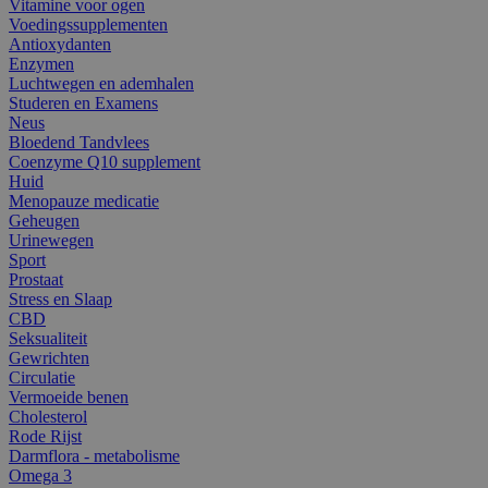
Vitamine voor ogen
Voedingssupplementen
Antioxydanten
Enzymen
Luchtwegen en ademhalen
Studeren en Examens
Neus
Bloedend Tandvlees
Coenzyme Q10 supplement
Huid
Menopauze medicatie
Geheugen
Urinewegen
Sport
Prostaat
Stress en Slaap
CBD
Seksualiteit
Gewrichten
Circulatie
Vermoeide benen
Cholesterol
Rode Rijst
Darmflora - metabolisme
Omega 3