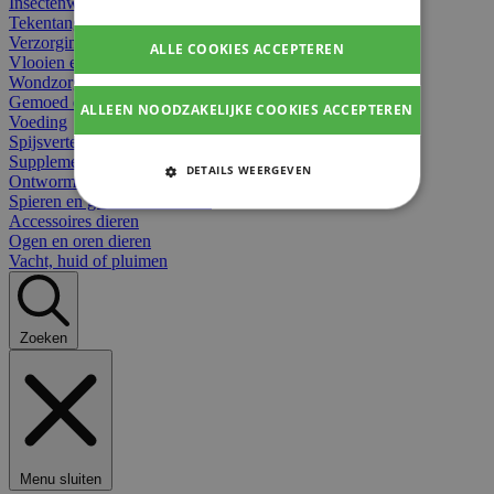
Insectenwerend
Tekentangen
Verzorging beten
ALLE COOKIES ACCEPTEREN
Vlooien en teken
Wondzorg dieren
Gemoed en stress dieren
ALLEEN NOODZAKELIJKE COOKIES ACCEPTEREN
Voeding
Spijsvertering
Supplementen dieren
DETAILS WEERGEVEN
Ontworming en parasieten
Spieren en gewrichten dieren
STRIKT NOODZAKELIJKE
Accessoires dieren
COOKIES
Ogen en oren dieren
Vacht, huid of pluimen
PRESTATIE COOKIES
TARGETING COOKIES
Zoeken
FUNCTIONELE COOKIES
Strikt noodzakelijke cookies
Menu sluiten